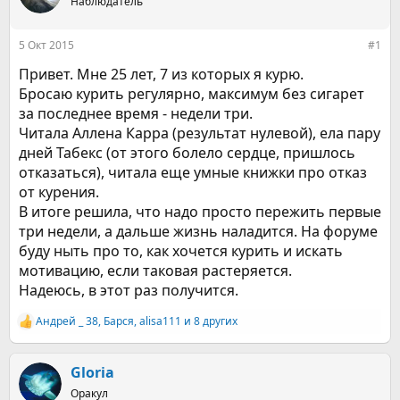
е
ч
Наблюдатель
м
а
ы
л
5 Окт 2015
#1
а
Привет. Мне 25 лет, 7 из которых я курю.
Бросаю курить регулярно, максимум без сигарет
за последнее время - недели три.
Читала Аллена Карра (результат нулевой), ела пару
дней Табекс (от этого болело сердце, пришлось
отказаться), читала еще умные книжки про отказ
от курения.
В итоге решила, что надо просто пережить первые
три недели, а дальше жизнь наладится. На форуме
буду ныть про то, как хочется курить и искать
мотивацию, если таковая растеряется.
Надеюсь, в этот раз получится.
Андрей _ 38
,
Барся
,
alisa111
и 8 других
Р
е
а
к
Gloria
ц
Оракул
и