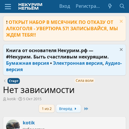
Вход
Регистрация
❗
ОТКРЫТ НАБОР В МЕСЯЧНИК ПО ОТКАЗУ ОТ
АЛКОГОЛЯ - УВЕРТЮРА 57! ЗАПИСЫВАЙСЯ, МЫ
ЖДЕМ ТЕБЯ!!
Книга от основателя Некурим.рф —
#Некурим. Быть счастливым некурящим.
Бумажная версия
•
Электронная версия
,
Аудио-
версия
Сила воли
Старт
Нет зависимости
А
Д
kotik
5 Окт 2015
в
а
Last
1 из 2
Вперёд
т
т
о
а
р
н
kotik
т
а