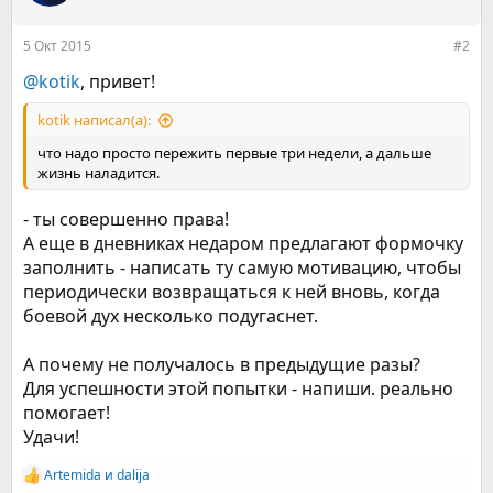
и
:
5 Окт 2015
#2
@kotik
, привет!
kotik написал(а):
что надо просто пережить первые три недели, а дальше
жизнь наладится.
- ты совершенно права!
А еще в дневниках недаром предлагают формочку
заполнить - написать ту самую мотивацию, чтобы
периодически возвращаться к ней вновь, когда
боевой дух несколько подугаснет.
А почему не получалось в предыдущие разы?
Для успешности этой попытки - напиши. реально
помогает!
Удачи!
Artemida
и
dalija
Р