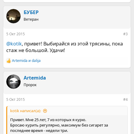
е
а
к
БУБЕР
ц
Ветеран
и
и
:
5 Окт 2015
#3
@kotik
, привет! Выбирайся из этой трясины, пока
стаж не большой. Удачи!
Artemida
и
dalija
Р
е
а
к
Artemida
ц
Пророк
и
и
:
5 Окт 2015
#4
kotik написал(а):
Привет. Мне 25 лет, 7 из которых я курю.
Бросаю курить регулярно, максимум без сигарет за
последнее время - недели три.