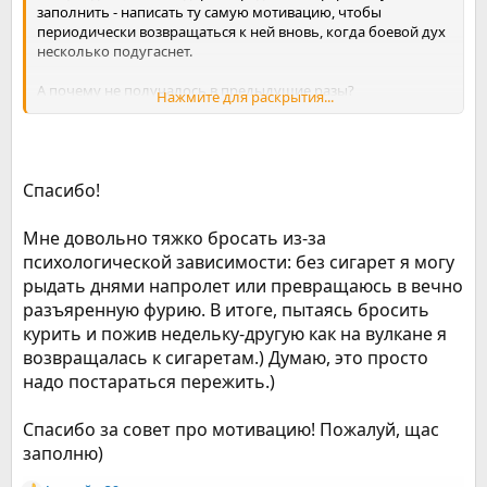
заполнить - написать ту самую мотивацию, чтобы
периодически возвращаться к ней вновь, когда боевой дух
несколько подугаснет.
А почему не получалось в предыдущие разы?
Нажмите для раскрытия...
Для успешности этой попытки - напиши. реально помогает!
Удачи!
Спасибо!
Мне довольно тяжко бросать из-за
психологической зависимости: без сигарет я могу
рыдать днями напролет или превращаюсь в вечно
разъяренную фурию. В итоге, пытаясь бросить
курить и пожив недельку-другую как на вулкане я
возвращалась к сигаретам.) Думаю, это просто
надо постараться пережить.)
Спасибо за совет про мотивацию! Пожалуй, щас
заполню)