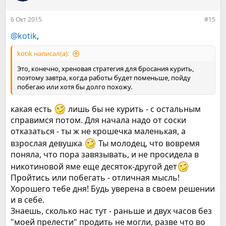
и
:
6 Окт 2015
#15
@kotik
,
kotik написал(а):
Это, конечно, хреновая стратегия для бросания курить,
поэтому завтра, когда работы будет поменьше, пойду
побегаю или хотя бы долго похожу.
какая есть
лишь бы не курить - с остальным
справимся потом. Для начала надо от соски
отказаться - ты ж не крошечка маленькая, а
взрослая девушка
Ты молодец, что вовремя
поняла, что пора завязывать, и не просидела в
никотиновой яме еще десяток-другой дет
Пройтись или побегать - отличная мысль!
Хорошего тебе дня! Будь уверена в своем решении
и в себе.
Знаешь, сколько нас тут - раньше и двух часов без
"моей прелести" продить не могли, разве что во