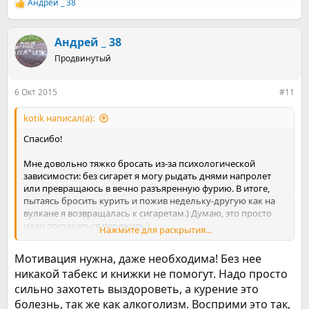
Андрей _ 38
Р
е
а
к
Андрей _ 38
ц
Продвинутый
и
и
:
6 Окт 2015
#11
kotik написал(а):
Спасибо!
Мне довольно тяжко бросать из-за психологической
зависимости: без сигарет я могу рыдать днями напролет
или превращаюсь в вечно разъяренную фурию. В итоге,
пытаясь бросить курить и пожив недельку-другую как на
вулкане я возвращалась к сигаретам.) Думаю, это просто
надо постараться пережить.)
Нажмите для раскрытия...
Спасибо за совет про мотивацию! Пожалуй, щас заполню)
Мотивация нужна, даже необходима! Без нее
никакой табекс и книжки не помогут. Надо просто
сильно захотеть выздороветь, а курение это
болезнь, так же как алкоголизм. Восприми это так,