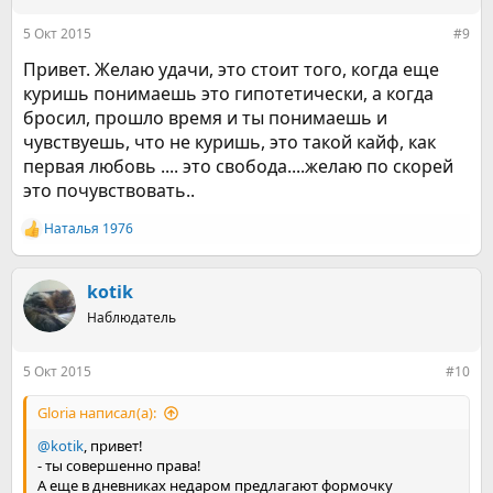
и
:
5 Окт 2015
#9
Привет. Желаю удачи, это стоит того, когда еще
куришь понимаешь это гипотетически, а когда
бросил, прошло время и ты понимаешь и
чувствуешь, что не куришь, это такой кайф, как
первая любовь .... это свобода....желаю по скорей
это почувствовать..
Наталья 1976
Р
е
а
к
kotik
ц
Наблюдатель
и
и
:
5 Окт 2015
#10
Gloria написал(а):
@kotik
, привет!
- ты совершенно права!
А еще в дневниках недаром предлагают формочку