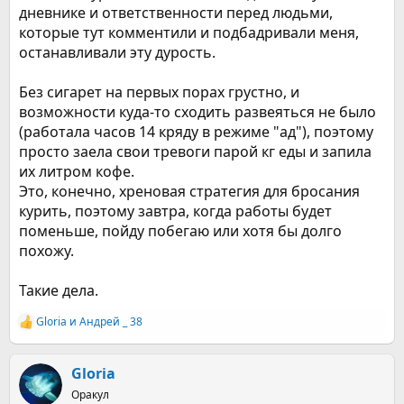
дневнике и ответственности перед людьми,
которые тут комментили и подбадривали меня,
останавливали эту дурость.
Без сигарет на первых порах грустно, и
возможности куда-то сходить развеяться не было
(работала часов 14 кряду в режиме "ад"), поэтому
просто заела свои тревоги парой кг еды и запила
их литром кофе.
Это, конечно, хреновая стратегия для бросания
курить, поэтому завтра, когда работы будет
поменьше, пойду побегаю или хотя бы долго
похожу.
Такие дела.
Gloria
и
Андрей _ 38
Р
е
а
к
Gloria
ц
Оракул
и