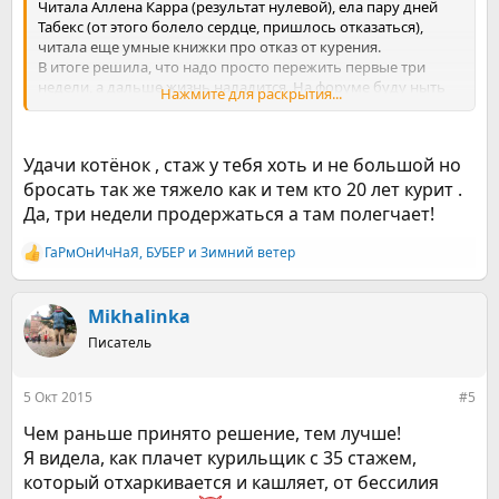
Читала Аллена Карра (результат нулевой), ела пару дней
Табекс (от этого болело сердце, пришлось отказаться),
читала еще умные книжки про отказ от курения.
В итоге решила, что надо просто пережить первые три
недели, а дальше жизнь наладится. На форуме буду ныть
Нажмите для раскрытия...
про то, как хочется курить и искать мотивацию, если
таковая растеряется.
Надеюсь, в этот раз получится.
Удачи котёнок , стаж у тебя хоть и не большой но
бросать так же тяжело как и тем кто 20 лет курит .
Да, три недели продержаться а там полегчает!
ГаРмОнИчНаЯ
,
БУБЕР
и
Зимний ветер
Р
е
а
к
Mikhalinka
ц
Писатель
и
и
:
5 Окт 2015
#5
Чем раньше принято решение, тем лучше!
Я видела, как плачет курильщик с 35 стажем,
который отхаркивается и кашляет, от бессилия