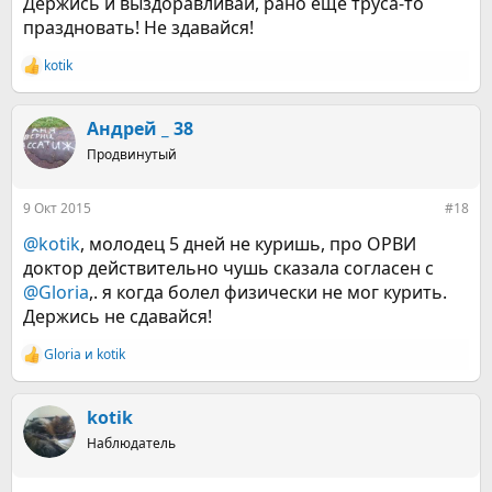
Держись и выздоравливай, рано еще труса-то
праздновать! Не здавайся!
kotik
Р
е
а
к
Андрей _ 38
ц
Продвинутый
и
и
:
9 Окт 2015
#18
@kotik
, молодец 5 дней не куришь, про ОРВИ
доктор действительно чушь сказала согласен с
@Gloria
,. я когда болел физически не мог курить.
Держись не сдавайся!
Gloria
и
kotik
Р
е
а
к
kotik
ц
Наблюдатель
и
и
: