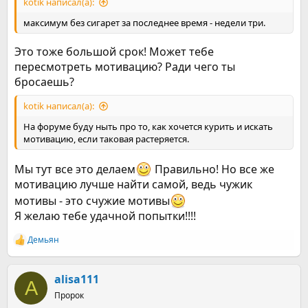
kotik написал(а):
максимум без сигарет за последнее время - недели три.
Это тоже большой срок! Может тебе
пересмотреть мотивацию? Ради чего ты
бросаешь?
kotik написал(а):
На форуме буду ныть про то, как хочется курить и искать
мотивацию, если таковая растеряется.
Мы тут все это делаем
Правильно! Но все же
мотивацию лучше найти самой, ведь чужик
мотивы - это счужие мотивы
Я желаю тебе удачной попытки!!!!
Демьян
Р
е
а
к
alisa111
A
ц
Пророк
и