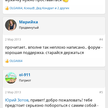
OLGA664
,
Ксюш@
,
Дед Кондрат
и 2 других
Р
е
а
к
Марийка
ц
Продвинутый
и
и
:
2 Мар 2013
#4
прочитает.. вполне так неплохо написано.. форум -
хорошая поддержка. старайся держаться
OLGA664
Р
е
а
к
ol-911
ц
Патриот
и
и
:
2 Мар 2013
#5
Юрий Зотов
, привет! добро пожаловать! тебе
предстоит серьезно побороться с самим собой -