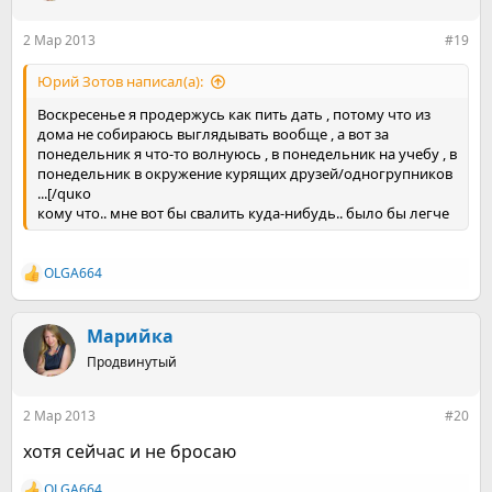
и
:
2 Мар 2013
#19
Юрий Зотов написал(а):
Воскресенье я продержусь как пить дать , потому что из
дома не собираюсь выглядывать вообще , а вот за
понедельник я что-то волнуюсь , в понедельник на учебу , в
понедельник в окружение курящих друзей/одногрупников
...[/quко
кому что.. мне вот бы свалить куда-нибудь.. было бы легче
OLGA664
Р
е
а
к
Марийка
ц
Продвинутый
и
и
:
2 Мар 2013
#20
хотя сейчас и не бросаю
OLGA664