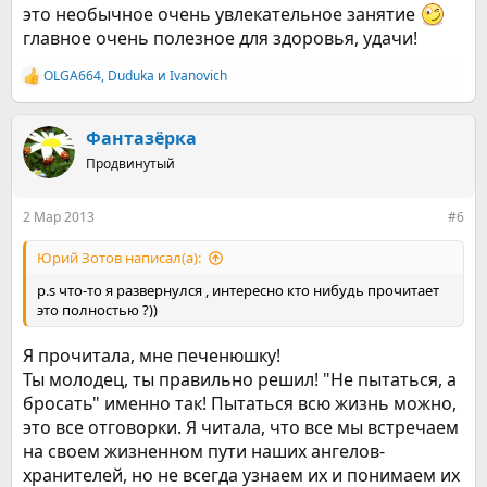
это необычное очень увлекательное занятие
главное очень полезное для здоровья, удачи!
OLGA664
,
Duduka
и
Ivanovich
Р
е
а
к
Фантазёрка
ц
Продвинутый
и
и
:
2 Мар 2013
#6
Юрий Зотов написал(а):
p.s что-то я развернулся , интересно кто нибудь прочитает
это полностью ?))
Я прочитала, мне печенюшку!
Ты молодец, ты правильно решил! "Не пытаться, а
бросать" именно так! Пытаться всю жизнь можно,
это все отговорки. Я читала, что все мы встречаем
на своем жизненном пути наших ангелов-
хранителей, но не всегда узнаем их и понимаем их