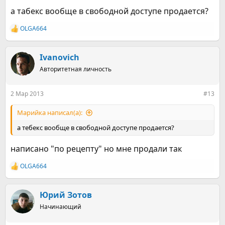
а табекс вообще в свободной доступе продается?
OLGA664
Р
е
а
к
Ivanovich
ц
Авторитетная личность
и
и
:
2 Мар 2013
#13
Марийка написал(а):
а тебекс вообще в свободной доступе продается?
написано "по рецепту" но мне продали так
OLGA664
Р
е
а
к
Юрий Зотов
ц
Начинающий
и
и