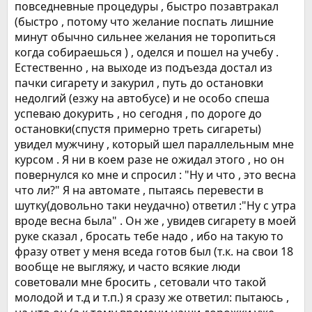
повседневные процедуры , быстро позавтракал
(быстро , потому что желание поспать лишние
минут обычно сильнее желания не торопиться
когда собираешься ) , оделся и пошел на учебу .
Естественно , на выходе из подъезда достал из
пачки сигарету и закурил , путь до остановки
недолгий (езжу на автобусе) и не особо спеша
успеваю докурить , но сегодня , по дороге до
остановки(спустя примерно треть сигареты)
увидел мужчину , который шел параллельным мне
курсом . Я ни в коем разе не ожидал этого , но он
повернулся ко мне и спросил : "Ну и что , это весна
что ли?" Я на автомате , пытаясь перевести в
шутку(довольно таки неудачно) ответил :"Ну с утра
вроде весна была" . Он же , увидев сигарету в моей
руке сказал , бросать тебе надо , ибо на такую то
фразу ответ у меня вседа готов был (т.к. на свои 18
вообще не выгляжу, и часто всякие люди
советовали мне бросить , сетовали что такой
молодой и т.д и т.п.) я сразу же ответил: пытаюсь ,