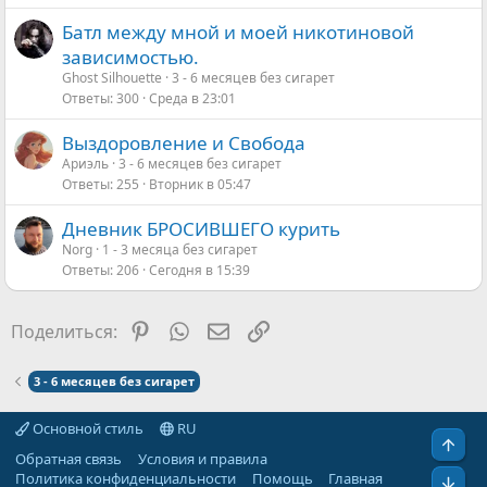
Батл между мной и моей никотиновой
зависимостью.
Ghost Silhouette
3 - 6 месяцев без сигарет
Ответы
300
Среда в 23:01
Выздоровление и Свобода
Ариэль
3 - 6 месяцев без сигарет
Ответы
255
Вторник в 05:47
Дневник БРОСИВШЕГО курить
Norg
1 - 3 месяца без сигарет
Ответы
206
Сегодня в 15:39
Pinterest
WhatsApp
Электронная почта
Ссылка
Поделиться:
3 - 6 месяцев без сигарет
Основной стиль
RU
Свер
Обратная связь
Условия и правила
Политика конфиденциальности
Помощь
Главная
Сниз