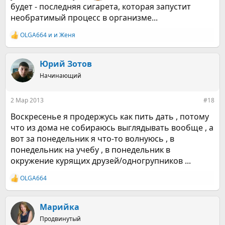
будет - последняя сигарета, которая запустит
необратимый процесс в организме...
OLGA664
и
и Женя
Р
е
а
к
Юрий Зотов
ц
Начинающий
и
и
:
2 Мар 2013
#18
Воскресенье я продержусь как пить дать , потому
что из дома не собираюсь выглядывать вообще , а
вот за понедельник я что-то волнуюсь , в
понедельник на учебу , в понедельник в
окружение курящих друзей/одногрупников ...
OLGA664
Р
е
а
к
Марийка
ц
Продвинутый
и