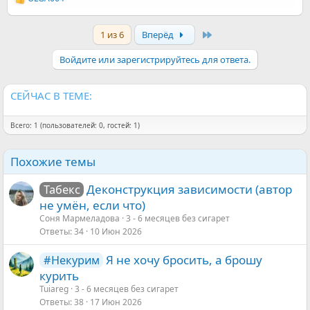
Р
е
а
Last
1 из 6
Вперёд
к
ц
и
Войдите или зарегистрируйтесь для ответа.
и
:
СЕЙЧАС В ТЕМЕ:
Всего: 1 (пользователей: 0, гостей: 1)
Похожие темы
Деконструкция зависимости (автор
Табекс
не умён, если что)
Соня Мармеладова
3 - 6 месяцев без сигарет
Ответы
34
10 Июн 2026
Я не хочу бросить, а брошу
#Некурим
курить
Tuiareg
3 - 6 месяцев без сигарет
Ответы
38
17 Июн 2026