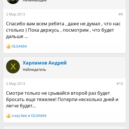
Начинающий
и
и
:
2 Мар 2013
#9
Спасибо вам всем ребята , даже не думал , что нас
столько ) Пока держусь , посмотрим , что будет
дальше ...
OLGA664
Р
е
а
к
Харламов Андрей
Х
ц
Наблюдатель
и
и
:
2 Мар 2013
#10
Смотри только не срывайся второй раз будет
бросать еще тяжелее! Потерпи несколько дней и
легче будет...
crazy bee
и
OLGA664
Р
е
а