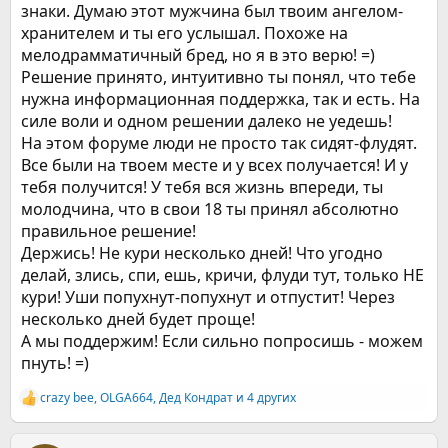
знаки. Думаю этот мужчина был твоим ангелом-
хранителем и ты его услышал. Похоже на
мелодрамматичный бред, но я в это верю! =)
Решение принято, интуитивно ты понял, что тебе
нужна информационная поддержка, так и есть. На
силе воли и одном решении далеко не уедешь!
На этом форуме люди не просто так сидят-флудят.
Все были на твоем месте и у всех получается! И у
тебя получится! У тебя вся жизнь впереди, ты
молодчина, что в свои 18 ты принял абсолютно
правильное решение!
Держись! Не кури несколько дней! Что угодно
делай, злись, спи, ешь, кричи, флуди тут, только НЕ
кури! Уши попухнут-попухнут и отпустит! Через
несколько дней будет проще!
А мы поддержим! Если сильно попросишь - можем
пнуть! =)
crazy bee
,
OLGA664
,
Дед Кондрат
и 4 других
Р
е
а