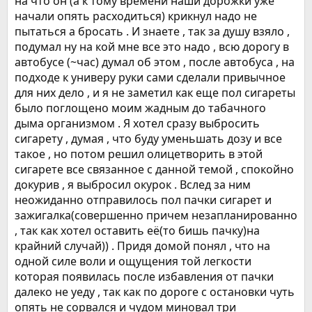
на что он (а к тому времени наши дорожки уже
начали опять расходиться) крикнул надо не
пытаться а бросать . И знаете , так за душу взяло ,
подумал ну на кой мне все это надо , всю дорогу в
автобусе (~час) думал об этом , после автобуса , на
подходе к универу руки сами сделали привычное
для них дело , и я не заметил как еще пол сигареты
было поглощено моим жадным до табачного
дыма организмом . Я хотел сразу выбросить
сигарету , думая , что буду уменьшать дозу и все
такое , но потом решил олицетворить в этой
сигарете все связанное с данной темой , спокойно
докурив , я выбросил окурок . Вслед за ним
неожиданно отправилось пол пачки сигарет и
зажигалка(совершенно причем незапланированно
, так как хотел оставить её(то бишь пачку)на
крайний случай)) . Придя домой понял , что на
одной силе воли и ощущения той легкости
которая появилась после избавления от пачки
далеко не уеду , так как по дороге с остановки чуть
опять не сорвался и чудом миновал три