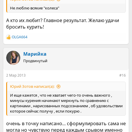
Не люблю всякие "колеса"
А кто их любит? Главное результат. Желаю удачи
бросить курить!
OLGA664
Р
е
а
к
Марийка
ц
Продвинутый
и
и
:
2 Мар 2013
#16
Юрий Зотов написал(а):
И еще кажется , что не хватает чего-то очень важного ,
минусы курения начинают меркнуть по сравнению с
картинами , нарисованных подсознанием , об удовольствии
которое сейчас получу , если покурю .
очень в точку написано... сформулировать сама не
могла но чувствую перед каждым срывом именно