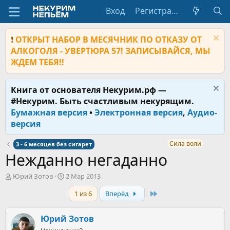
Вход
Регистрация
❗
ОТКРЫТ НАБОР В МЕСЯЧНИК ПО ОТКАЗУ ОТ
АЛКОГОЛЯ - УВЕРТЮРА 57! ЗАПИСЫВАЙСЯ, МЫ
ЖДЕМ ТЕБЯ!!
Книга от основателя Некурим.рф —
#Некурим. Быть счастливым некурящим.
Бумажная версия
•
Электронная версия
,
Аудио-
версия
Сила воли
3 - 6 месяцев без сигарет
Нежданно негаданно
А
Д
Юрий Зотов
2 Мар 2013
в
а
Last
1 из 6
Вперёд
т
т
о
а
р
н
Юрий Зотов
т
а