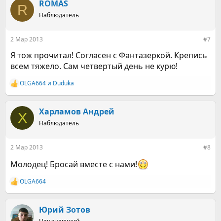
к
ROMAS
R
ц
Наблюдатель
и
и
:
2 Мар 2013
#7
Я тож прочитал! Согласен с Фантазеркой. Крепись
всем тяжело. Сам четвертый день не курю!
OLGA664
и
Duduka
Р
е
а
к
Харламов Андрей
Х
ц
Наблюдатель
и
и
:
2 Мар 2013
#8
Молодец! Бросай вместе с нами!
OLGA664
Р
е
а
к
Юрий Зотов
ц