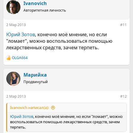
к
Ivanovich
ц
Авторитетная личность
и
и
:
2 Мар 2013
#11
Юрий Зотов
, конечно моё мнение, но если
"ломает", можно воспользоваться помощью
лекарственных средств, зачем терпеть.
OLGA664
Р
е
а
к
Марийка
ц
Продвинутый
и
и
:
2 Мар 2013
#12
Ivanovich написал(а):
Юрий Зотов
, конечно моё мнение, но если "ломает", можно
воспользоваться помощью лекарственных средств, зачем
терпеть.