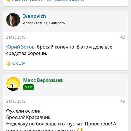
Р
е
а
к
Ivanovich
ц
Авторитетная личность
и
и
:
2 Мар 2013
#2
Юрий Зотов
, бросай конечно. В этом деле все
средства хороши.
Ксюш@
Р
е
а
к
Макс Верховцев
ц
V.I.P
и
и
:
2 Мар 2013
#3
Фух ели осилил.
Бросил? Красавчик!!
Недельку по болеешь и отпустит! Проверено! А
мужичку нужно проставиться