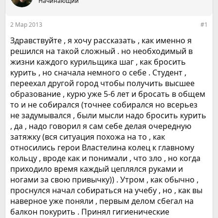
е
Начинающий
ч
м
а
ы
л
2 Мар 2013
#1
а
Здравствуйте , я хочу рассказать , как именно я
решился на такой сложный . но необходимый в
жизни каждого курильщика шаг , как бросить
курить , но сначала немного о себе . Студент ,
переехал другой город чтобы получить высшее
образование , курю уже 5-6 лет и бросать в общем
то и не собирался (точнее собирался но всерьез
не задумывался , были мысли надо бросить курить
, да , надо говорил я сам себе делая очередную
затяжку (вся ситуация похожа на то , как
относились герои Властелина колец к главному
кольцу , вроде как и понимали , что зло , но когда
приходило время каждый цеплялся руками и
ногами за свою привычку)) . Утром , как обычно ,
проснулся начал собираться на учебу , но , как вы
наверное уже поняли , первым делом сбегал на
балкон покурить . Принял гигиенические