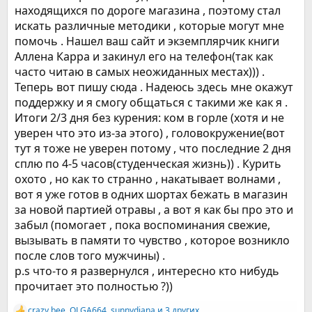
находящихся по дороге магазина , поэтому стал
искать различные методики , которые могут мне
помочь . Нашел ваш сайт и экземплярчик книги
Аллена Карра и закинул его на телефон(так как
часто читаю в самых неожиданных местах))) .
Теперь вот пишу сюда . Надеюсь здесь мне окажут
поддержку и я смогу общаться с такими же как я .
Итоги 2/3 дня без курения: ком в горле (хотя и не
уверен что это из-за этого) , головокружение(вот
тут я тоже не уверен потому , что последние 2 дня
сплю по 4-5 часов(студенческая жизнь)) . Курить
охото , но как то странно , накатывает волнами ,
вот я уже готов в одних шортах бежать в магазин
за новой партией отравы , а вот я как бы про это и
забыл (помогает , пока воспоминания свежие,
вызывать в памяти то чувство , которое возникло
после слов того мужчины) .
p.s что-то я развернулся , интересно кто нибудь
прочитает это полностью ?))
crazy bee
,
OLGA664
,
sunnydiana
и 3 других