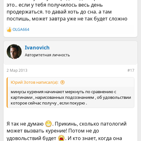
это.. если у тебя получилось весь день
продержаться. то давай хоть до сна. а там
поспишь, может завтра уже не так будет сложно
OLGA664
Р
е
а
к
Ivanovich
ц
Авторитетная личность
и
и
:
2 Мар 2013
#17
Юрий Зотов написал(а):
минусы курения начинают меркнуть по сравнению с
картинами , нарисованных подсознанием , об удовольствии
которое сейчас получу , если покурю .
Я так не думаю
. Прикинь, сколько патологий
может вызвать курение! Потом не до
удовольствий будет
. И кто знает, когда она