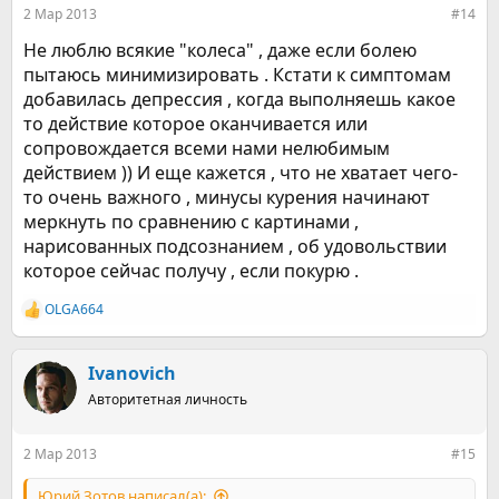
:
2 Мар 2013
#14
Не люблю всякие "колеса" , даже если болею
пытаюсь минимизировать . Кстати к симптомам
добавилась депрессия , когда выполняешь какое
то действие которое оканчивается или
сопровождается всеми нами нелюбимым
действием )) И еще кажется , что не хватает чего-
то очень важного , минусы курения начинают
меркнуть по сравнению с картинами ,
нарисованных подсознанием , об удовольствии
которое сейчас получу , если покурю .
OLGA664
Р
е
а
к
Ivanovich
ц
Авторитетная личность
и
и
:
2 Мар 2013
#15
Юрий Зотов написал(а):