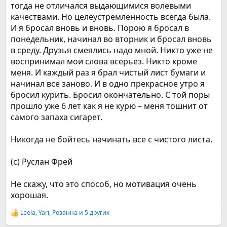
тогда не отличался выдающимися волевыми
качествами. Но целеустремленность всегда была.
И я бросал вновь и вновь. Порою я бросал в
понедельник, начинал во вторник и бросал вновь
в среду. Друзья смеялись надо мной. Никто уже не
воспринимал мои слова всерьез. Никто кроме
меня. И каждый раз я брал чистый лист бумаги и
начинал все заново. И в одно прекрасное утро я
бросил курить. Бросил окончательно. С той поры
прошло уже 6 лет как я не курю – меня тошнит от
самого запаха сигарет.
Никогда не бойтесь начинать все с чистого листа.
(c) Руслан Фрей
Не скажу, что это способ, но мотивация очень
хорошая.
Leela
,
Yari
,
Розанна
и 5 других
Р
е