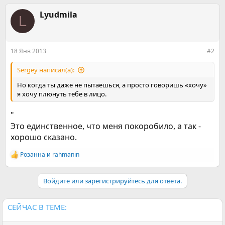
а
к
Lyudmila
L
ц
и
и
:
18 Янв 2013
#2
Sergey написал(а):
Но когда ты даже не пытаешься, а просто говоришь «хочу»
я хочу плюнуть тебе в лицо.
"
Это единственное, что меня покоробило, а так -
хорошо сказано.
Розанна
и
rahmanin
Р
е
а
Войдите или зарегистрируйтесь для ответа.
к
ц
и
и
СЕЙЧАС В ТЕМЕ:
: