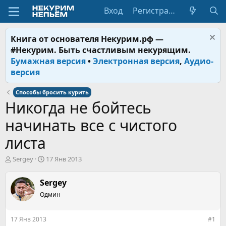
Вход
Регистрация
Книга от основателя Некурим.рф —
#Некурим. Быть счастливым некурящим.
Бумажная версия
•
Электронная версия
,
Аудио-
версия
Способы бросить курить
Никогда не бойтесь
начинать все с чистого
листа
А
Д
Sergey
17 Янв 2013
в
а
т
т
Sergey
о
а
р
Одмин
н
т
а
е
ч
17 Янв 2013
#1
м
а