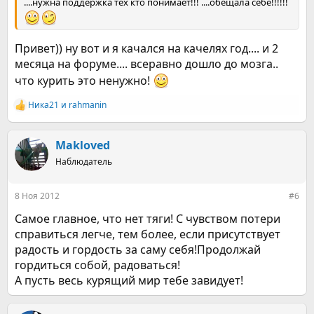
....нужна поддержка тех кто понимает!!! ....обещала себе!!!!!!
Привет)) ну вот и я качался на качелях год.... и 2
месяца на форуме.... всеравно дошло до мозга..
что курить это ненужно!
Ника21
и
rahmanin
Р
е
а
к
Makloved
ц
Наблюдатель
и
и
:
8 Ноя 2012
#6
Самое главное, что нет тяги! С чувством потери
справиться легче, тем более, если присутствует
радость и гордость за саму себя!Продолжай
гордиться собой, радоваться!
А пусть весь курящий мир тебе завидует!