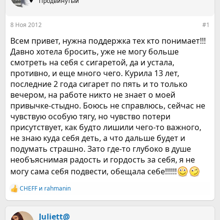
е
Продвинутый
ч
м
а
ы
л
8 Ноя 2012
#1
а
Всем привет, нужна поддержка тех кто понимает!!!
Давно хотела бросить, уже не могу больше
смотреть на себя с сигаретой, да и устала,
противно, и еще много чего. Курила 13 лет,
последние 2 года сигарет по пять и то только
вечером, на работе никто не знает о моей
привычке-стыдно. Боюсь не справлюсь, сейчас не
чувствую особую тягу, но чувство потери
присутствует, как будто лишили чего-то важного,
не знаю куда себя деть, а что дальше будет и
подумать страшно. Зато где-то глубоко в душе
необъяснимая радость и гордость за себя, я не
могу сама себя подвести, обещала себе!!!!!!
CHEFF
и
rahmanin
Р
е
а
к
Juliett@