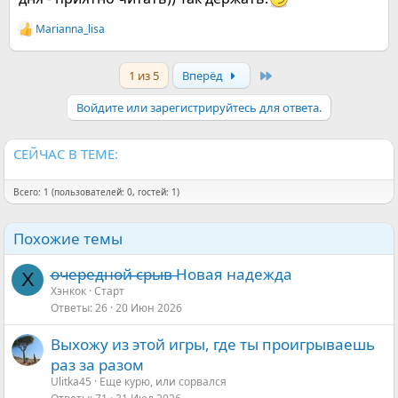
Marianna_lisa
Р
е
а
Last
1 из 5
Вперёд
к
ц
и
Войдите или зарегистрируйтесь для ответа.
и
:
СЕЙЧАС В ТЕМЕ:
Всего: 1 (пользователей: 0, гостей: 1)
Похожие темы
о̶ч̶е̶р̶е̶д̶н̶о̶й̶ ̶̶с̶р̶ы̶в̶ Новая надежда
Х
Хэнкок
Старт
Ответы
26
20 Июн 2026
Выхожу из этой игры, где ты проигрываешь
раз за разом
Ulitka45
Еще курю, или сорвался