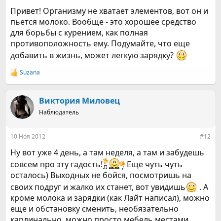
Привет! Организму не хватает элементов, вот он и
пьется молоко. Вообще - это хорошее средство
для борьбы с курением, как полная
противоположность ему. Подумайте, что еще
добавить в жизнь, может легкую зарядку?
Suzana
Р
е
а
к
Виктория Миловец
ц
Наблюдатель
и
и
:
10 Ноя 2012
#12
Ну вот уже 4 день, а там неделя, а там и забудешь
совсем про эту гадость!
Еще чуть чуть
осталось) Выходных не бойся, посмотришь на
своих подруг и жалко их станет, вот увидишь
. А
кроме молока и зарядки (как Лайт написал), можно
еще и обстановку сменить, необязательно
кардинально, можно просто мебель местами