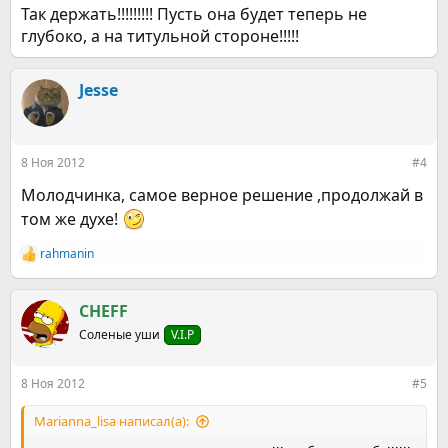
Так держать!!!!!!!!! Пусть она будет теперь не
глубоко, а на титульной стороне!!!!!
Jesse
8 Ноя 2012
#4
Молодчинка, самое верное решение ,продолжай в
том же духе!
rahmanin
Р
е
а
к
CHEFF
ц
Соленые уши
V.I.P
и
и
:
8 Ноя 2012
#5
Marianna_lisa написал(а):