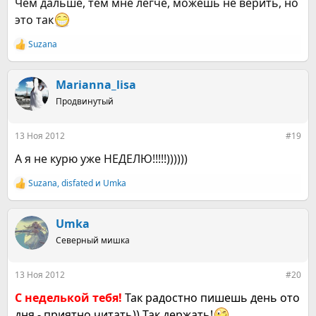
Чем дальше, тем мне легче, можешь не верить, но
это так
Suzana
Р
е
а
к
Marianna_lisa
ц
Продвинутый
и
и
:
13 Ноя 2012
#19
А я не курю уже НЕДЕЛЮ!!!!!))))))
Suzana
,
disfated
и
Umka
Р
е
а
к
Umka
ц
Северный мишка
и
и
:
13 Ноя 2012
#20
С неделькой тебя!
Так радостно пишешь день ото
дня - приятно читать)) Так держать!