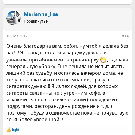
е
а
к
Marianna_lisa
ц
Продвинутый
и
и
:
10 Ноя 2012
#14
Очень благодарна вам, ребят, ну чтоб я делала без
вас!!!! Я правда сегодня и зарядку делала и
узнавала про абонемент в тренажерку
, сделала
генеральную уборку. Еще решила не испытывать
лишний раз судьбу, и осталась вечером дома, не
хочу пока оказываться в компании, сразу о
сигаретах думаю!!! Я из тех людей, для которых
сигареты связанны не с утренним кофе, а
исключительно с развлечениями ( посиделки с
подругами, ресторан, день рождения и т. д. )
поэтому побуду в одиночестве пока не почувствую
себя более уверенной!!!
light
Р