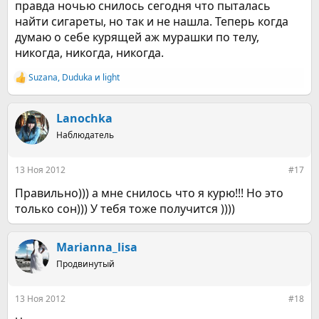
правда ночью снилось сегодня что пыталась
найти сигареты, но так и не нашла. Теперь когда
думаю о себе курящей аж мурашки по телу,
никогда, никогда, никогда.
Suzana
,
Duduka
и
light
Р
е
а
к
Lanochka
ц
Наблюдатель
и
и
:
13 Ноя 2012
#17
Правильно))) а мне снилось что я курю!!! Но это
только сон))) У тебя тоже получится ))))
Marianna_lisa
Продвинутый
13 Ноя 2012
#18