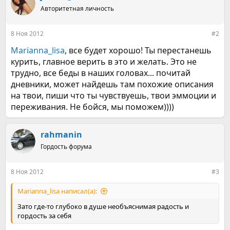
ц
Авторитетная личность
и
и
:
8 Ноя 2012
#2
Marianna_lisa
, все будет хорошо! Ты перестанешь
курить, главное верить в это и желать. Это не
трудно, все беды в наших головах... почитай
дневники, может найдешь там похожие описания
на твои, пиши что ты чувствуешь, твои эммоции и
переживания. Не бойся, мы поможем))))
rahmanin
Гордость форума
8 Ноя 2012
#3
Marianna_lisa написал(а):
Зато где-то глубоко в душе необъяснимая радость и
гордость за себя