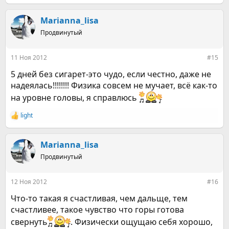
е
а
к
Marianna_lisa
ц
Продвинутый
и
и
:
11 Ноя 2012
#15
5 дней без сигарет-это чудо, если честно, даже не
надеялась!!!!!!!! Физика совсем не мучает, всё как-то
на уровне головы, я справлюсь
light
Р
е
а
к
Marianna_lisa
ц
Продвинутый
и
и
:
12 Ноя 2012
#16
Что-то такая я счастливая, чем дальще, тем
счастливее, такое чувство что горы готова
свернуть
. Физически ощущаю себя хорошо,