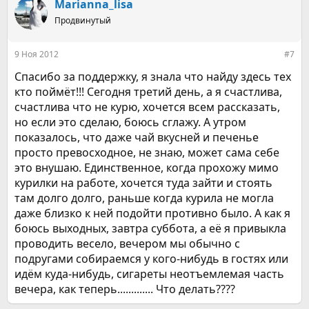
Marianna_lisa
Продвинутый
9 Ноя 2012
#7
Спасибо за поддержку, я знала что найду здесь тех
кто поймёт!!! Сегодня третий день, а я счастлива,
счастлива что не курю, хочется всем рассказать,
но если это сделаю, боюсь сглажу. А утром
показалось, что даже чай вкусней и печенье
просто превосходное, не знаю, может сама себе
это внушаю. Единственное, когда прохожу мимо
курилки на работе, хочется туда зайти и стоять
там долго долго, раньше когда курила не могла
даже близко к ней подойти противно было. А как я
боюсь выходных, завтра суббота, а её я привыкла
проводить весело, вечером мы обычно с
подругами собираемся у кого-нибудь в гостях или
идём куда-нибудь, сигареты неотъемлемая часть
вечера, как теперь............. Что делать????