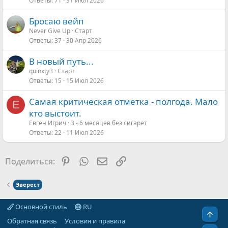
Ответы
71
31 Июл 2026
Бросаю вейп
Never Give Up
Старт
Ответы
37
30 Апр 2026
В новый путь...
quinxty3
Старт
Ответы
15
15 Июл 2026
Самая критическая отметка - полгода. Мало
Е
кто выстоит.
Евген Игрич
3 - 6 месяцев без сигарет
Ответы
22
11 Июл 2026
Pinterest
WhatsApp
Электронная почта
Ссылка
Поделиться:
Эверест
Основной стиль
RU
Свер
Обратная связь
Условия и правила