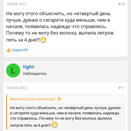
10 Ноя 2012
#10
Не могу этого объяснить, но четвертый день
лучше, думаю о сигарете куда меньше, чем в
начале, появилась надежда что справлюсь.
Почему то не могу без молока, выпила литров
пять за 4 дня!!!
Leppestift
Р
е
а
к
light
L
ц
Наблюдатель
и
и
:
10 Ноя 2012
#11
Marianna_lisa написал(а):
Не могу этого объяснить, но четвертый день лучше, думаю
о сигарете куда меньше, чем в начале, появилась надежда
что справлюсь. Почему то не могу без молока, выпила
литров пять за 4 дня!!!