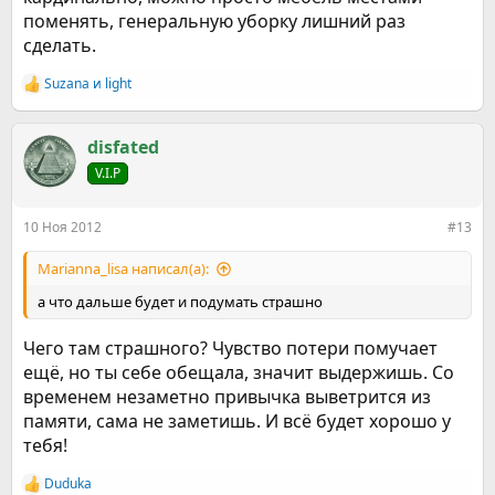
поменять, генеральную уборку лишний раз
сделать.
Suzana
и
light
Р
е
а
к
disfated
ц
V.I.P
и
и
:
10 Ноя 2012
#13
Marianna_lisa написал(а):
а что дальше будет и подумать страшно
Чего там страшного? Чувство потери помучает
ещё, но ты себе обещала, значит выдержишь. Со
временем незаметно привычка выветрится из
памяти, сама не заметишь. И всё будет хорошо у
тебя!
Duduka
Р