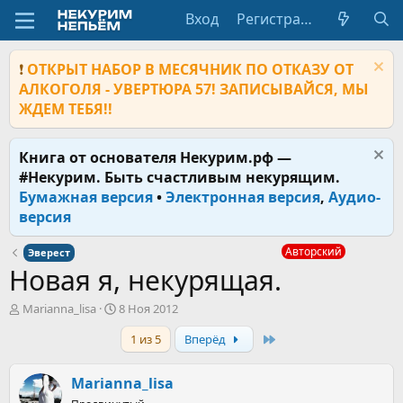
Вход
Регистрация
❗
ОТКРЫТ НАБОР В МЕСЯЧНИК ПО ОТКАЗУ ОТ
АЛКОГОЛЯ - УВЕРТЮРА 57! ЗАПИСЫВАЙСЯ, МЫ
ЖДЕМ ТЕБЯ!!
Книга от основателя Некурим.рф —
#Некурим. Быть счастливым некурящим.
Бумажная версия
•
Электронная версия
,
Аудио-
версия
Авторский
Эверест
Новая я, некурящая.
А
Д
Marianna_lisa
8 Ноя 2012
в
а
Last
1 из 5
Вперёд
т
т
о
а
р
н
Marianna_lisa
т
а