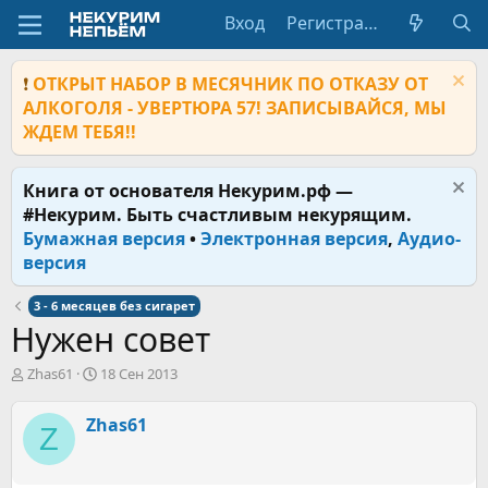
Вход
Регистрация
❗
ОТКРЫТ НАБОР В МЕСЯЧНИК ПО ОТКАЗУ ОТ
АЛКОГОЛЯ - УВЕРТЮРА 57! ЗАПИСЫВАЙСЯ, МЫ
ЖДЕМ ТЕБЯ!!
Книга от основателя Некурим.рф —
#Некурим. Быть счастливым некурящим.
Бумажная версия
•
Электронная версия
,
Аудио-
версия
3 - 6 месяцев без сигарет
Нужен совет
А
Д
Zhas61
18 Сен 2013
в
а
т
т
Zhas61
Z
о
а
р
н
т
а