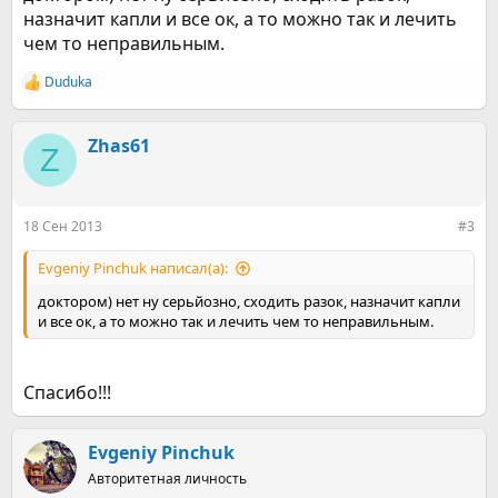
назначит капли и все ок, а то можно так и лечить
чем то неправильным.
Duduka
Р
е
а
к
Zhas61
Z
ц
и
и
:
18 Сен 2013
#3
Evgeniy Pinchuk написал(а):
доктором) нет ну серьйозно, сходить разок, назначит капли
и все ок, а то можно так и лечить чем то неправильным.
Спасибо!!!
Evgeniy Pinchuk
Авторитетная личность