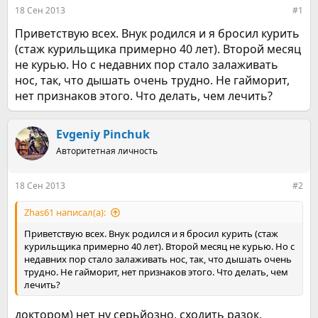
е
ч
18 Сен 2013
#1
м
а
ы
л
Приветствую всех. Внук родился и я бросил курить
а
(стаж курильщика примерно 40 лет). Второй месяц
не курью. Но с недавних пор стало залаживать
нос, так, что дышать очень трудно. Не гайморит,
нет признаков этого. Что делать, чем лечить?
Evgeniy Pinchuk
Авторитетная личность
18 Сен 2013
#2
Zhas61 написал(а):
Приветствую всех. Внук родился и я бросил курить (стаж
курильщика примерно 40 лет). Второй месяц не курью. Но с
недавних пор стало залаживать нос, так, что дышать очень
трудно. Не гайморит, нет признаков этого. Что делать, чем
лечить?
доктором) нет ну серьйозно, сходить разок,