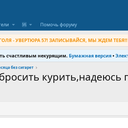
тели
🆘
Помочь форуму
ОЛЯ - УВЕРТЮРА 57! ЗАПИСЫВАЙСЯ, МЫ ЖДЕМ ТЕБЯ!!
ыть счастливым некурящим.
Бумажная версия
•
Элек
месяца без сигарет
росить курить,надеюсь п