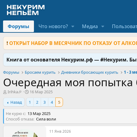
Форумы
Что нового?
Медиа
Пользова
❗
ОТКРЫТ НАБОР В МЕСЯЧНИК ПО ОТКАЗУ ОТ АЛКОГ
Книга от основателя Некурим.рф — #Некурим. Б
Форумы
Бросаем курить
Дневники бросающих курить
1 - 3 
Очередная моя попытка б
А
Д
Irihka🎉
16 Мар 2025
в
а
Назад
1
2
3
4
5
т
т
о
а
Не курю с
р
13 Мар 2025
н
Способ отказа
т
а
Сила воли
е
ч
м
а
11 Янв 2026
ы
л