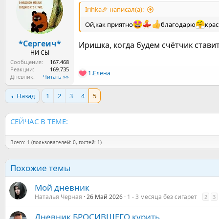
а
Irihka🎉 написал(а):
Ой,как приятно
благодарю
крас
*Сергеич*
Иришка, когда будем счётчик стави
НИ СЫ
Сообщения
167.468
Реакции
169.735
1.Елена
Р
Дневник
Читать »»
е
а
Назад
1
2
3
4
5
к
ц
и
СЕЙЧАС В ТЕМЕ:
и
:
Всего: 1 (пользователей: 0, гостей: 1)
Похожие темы
Мой дневник
Наталья Черная
26 Май 2026
1 - 3 месяца без сигарет
2
3
Дневник БРОСИВШЕГО курить