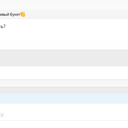
ивый букет
ть?
4