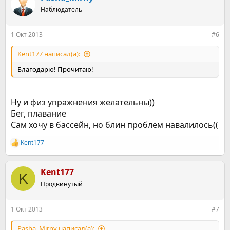
Наблюдатель
1 Окт 2013
#6
Kent177 написал(а):
Благодарю! Прочитаю!
Ну и физ упражнения желательны))
Бег, плавание
Сам хочу в бассейн, но блин проблем навалилось((
Kent177
Р
е
а
к
Kent177
K
ц
Продвинутый
и
и
:
1 Окт 2013
#7
Pasha_Mirny написал(а):