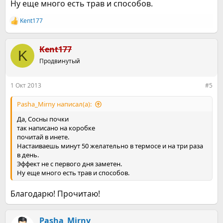
Ну еще много есть трав и способов.
Kent177
Р
е
а
к
Kent177
K
ц
Продвинутый
и
и
:
1 Окт 2013
#5
Pasha_Mirny написал(а):
Да, Сосны почки
так написано на коробке
почитай в инете.
Настаиваешь минут 50 желательно в термосе и на три раза
в день.
Эффект не с первого дня заметен.
Ну еще много есть трав и способов.
Благодарю! Прочитаю!
Pasha_Mirny