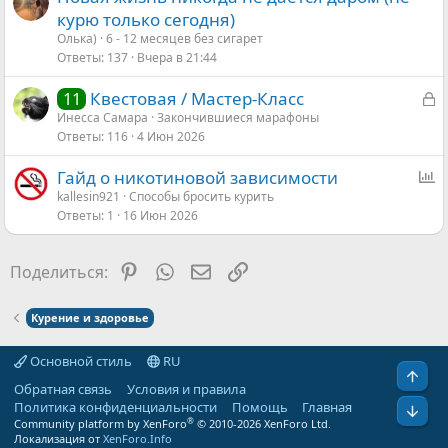
курю только сегодня)
Олька)
6 - 12 месяцев без сигарет
Ответы
137
Вчера в 21:44
З
Квестовая / Мастер-Класс
11
а
Инесса Самара
Закончившиеся марафоны
Ответы
116
4 Июн 2026
к
р
О
Гайд о никотиновой зависимости
ы
п
kallesin921
Способы бросить курить
т
Ответы
1
16 Июн 2026
р
а
о
с
Pinterest
WhatsApp
Электронная почта
Ссылка
Поделиться:
Курение и здоровье
Основной стиль
RU
Свер
Обратная связь
Условия и правила
Политика конфиденциальности
Помощь
Главная
Сниз
®
Community platform by XenForo
© 2010-2026 XenForo Ltd.
Локализация от
XenForo.Info