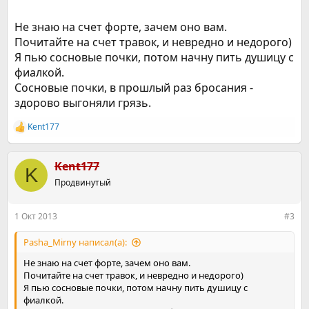
Не знаю на счет форте, зачем оно вам.
Почитайте на счет травок, и невредно и недорого)
Я пью сосновые почки, потом начну пить душицу с
фиалкой.
Сосновые почки, в прошлый раз бросания -
здорово выгоняли грязь.
Kent177
Р
е
а
к
Kent177
K
ц
Продвинутый
и
и
:
1 Окт 2013
#3
Pasha_Mirny написал(а):
Не знаю на счет форте, зачем оно вам.
Почитайте на счет травок, и невредно и недорого)
Я пью сосновые почки, потом начну пить душицу с
фиалкой.