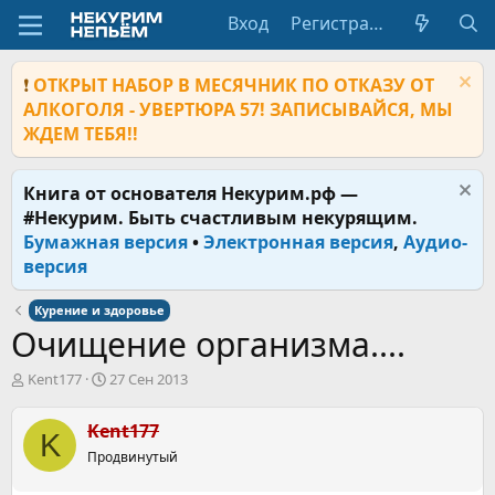
Вход
Регистрация
❗
ОТКРЫТ НАБОР В МЕСЯЧНИК ПО ОТКАЗУ ОТ
АЛКОГОЛЯ - УВЕРТЮРА 57! ЗАПИСЫВАЙСЯ, МЫ
ЖДЕМ ТЕБЯ!!
Книга от основателя Некурим.рф —
#Некурим. Быть счастливым некурящим.
Бумажная версия
•
Электронная версия
,
Аудио-
версия
Курение и здоровье
Очищение организма....
А
Д
Kent177
27 Сен 2013
в
а
т
т
Kent177
K
о
а
р
Продвинутый
н
т
а