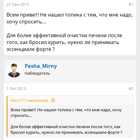
е
ч
27 Сен 2013
#1
м
а
ы
л
Всем привет! Не нашел топика с тем, что мне надо,
а
хочу спросить...
Для более эффективной очистки печени после
того, как бросил курить, нужно ли принимать
эссенциале форте ?
Pasha_Mirny
Наблюдатель
1 Окт 2013
#2
Kent177 написал(а):
Всем привет! Не нашел топика с тем, что мне надо, хочу
спросить...
Для более эффективной очистки печени после того, как
бросил курить, нужно ли принимать эссенциале форте ?