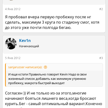
и
:
4 Янв 2012
#2
Я пробовал вчера первую пробежку после нг
сделать, максимум 3 круга по стадиону смог, хотя
до этого уже почти полгода бегаю.
Kev1n
Начинающий
5 Янв 2012
#3
sanjarusser написал(а):
И еще кстати Правильно говорит Kevin Надо в свои
жизненый список добавить как минимум утренюю
пробежку, макрота быстрей выходит
Согласен )) И не только из-за этого,многие
начинают бояться лишнего веса,когда бросают
курить.Бег - самый оптимальный вариант.Конечно