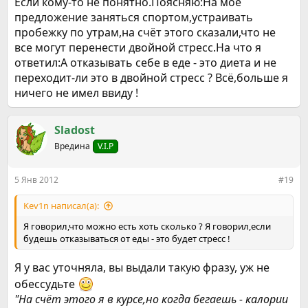
Если кому-то не понятно.Поясняю:На моё
предложение заняться спортом,устраивать
пробежку по утрам,на счёт этого сказали,что не
все могут перенести двойной стресс.На что я
ответил:А отказывать себе в еде - это диета и не
переходит-ли это в двойной стресс ? Всё,больше я
ничего не имел ввиду !
Sladost
Вредина
V.I.P
5 Янв 2012
#19
Kev1n написал(а):
Я говорил,что можно есть хоть сколько ? Я говорил,если
будешь отказываться от еды - это будет стресс !
Я у вас уточняла, вы выдали такую фразу, уж не
обессудьте
"На счёт этого я в курсе,но когда бегаешь - калории