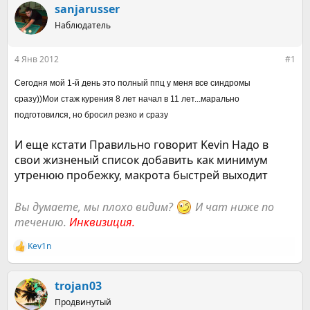
р
н
sanjarusser
т
а
е
Наблюдатель
ч
м
а
ы
л
4 Янв 2012
#1
а
Сегодня мой 1-й день это полный ппц у меня все синдромы
сразу))Мои стаж курения 8 лет начал в 11 лет...марально
подготовился, но бросил резко и сразу
И еще кстати Правильно говорит Kevin Надо в
свои жизненый список добавить как минимум
утренюю пробежку, макрота быстрей выходит
Вы думаете, мы плохо видим?
И чат ниже по
течению.
Инквизиция.
Kev1n
Р
е
а
к
trojan03
ц
Продвинутый
и