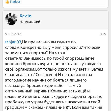
Sladost
Р
е
а
к
Kev1n
ц
Начинающий
и
и
:
5 Янв 2012
#15
trojan03
,Не правильно вы судите по
словам.Конкретно вы у меня спросили:"что если
заниматься спортом".На что я
ответил:"Занимаюсь по тихой спортом.Легче
конечно бросить курить,но опять-же - у каждого
свой организм.Вот только изжога мучает )".Затем
я написал это :"Согласен )) И не только из-за
этого,многие начинают бояться лишнего
веса,когда бросают курить.Бег - самый
оптимальный вариант.Конечно есть ещё и
плавание и много разных других видов спорта,но
пробежку по утрам будет легче включить в свой
график,чем скажем - плавание ))". Если вам так не