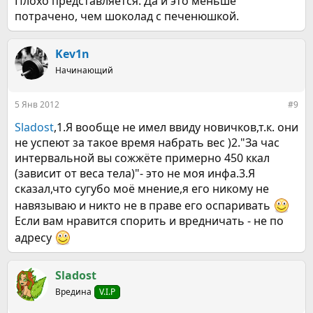
Плохо представляется. Да и это меньше
потрачено, чем шоколад с печенюшкой.
Kev1n
Начинающий
5 Янв 2012
#9
Sladost
,1.Я вообще не имел ввиду новичков,т.к. они
не успеют за такое время набрать вес )2."За час
интервальной вы сожжёте примерно 450 ккал
(зависит от веса тела)"- это не моя инфа.3.Я
сказал,что сугубо моё мнение,я его никому не
навязываю и никто не в праве его оспаривать
Если вам нравится спорить и вредничать - не по
адресу
Sladost
Вредина
V.I.P