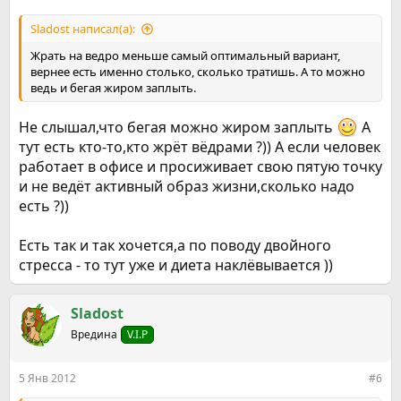
Sladost написал(а):
Жрать на ведро меньше самый оптимальный вариант,
вернее есть именно столько, сколько тратишь. А то можно
ведь и бегая жиром заплыть.
Не слышал,что бегая можно жиром заплыть
А
тут есть кто-то,кто жрёт вёдрами ?)) А если человек
работает в офисе и просиживает свою пятую точку
и не ведёт активный образ жизни,сколько надо
есть ?))
Есть так и так хочется,а по поводу двойного
стресса - то тут уже и диета наклёвывается ))
Sladost
Вредина
V.I.P
5 Янв 2012
#6