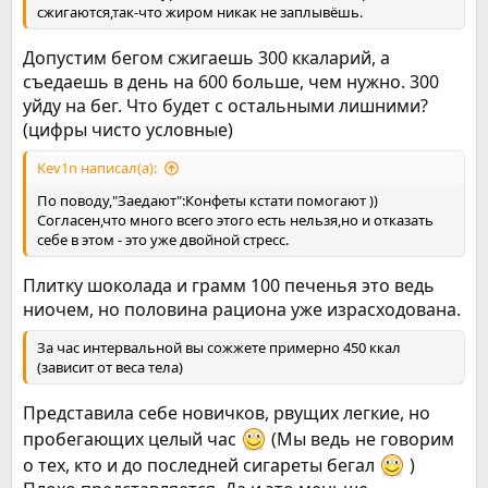
сжигаются,так-что жиром никак не заплывёшь.
Допустим бегом сжигаешь 300 ккаларий, а
съедаешь в день на 600 больше, чем нужно. 300
уйду на бег. Что будет с остальными лишними?
(цифры чисто условные)
Kev1n написал(а):
По поводу,"Заедают":Конфеты кстати помогают ))
Согласен,что много всего этого есть нельзя,но и отказать
себе в этом - это уже двойной стресс.
Плитку шоколада и грамм 100 печенья это ведь
ниочем, но половина рациона уже израсходована.
За час интервальной вы сожжете примерно 450 ккал
(зависит от веса тела)
Представила себе новичков, рвущих легкие, но
пробегающих целый час
(Мы ведь не говорим
о тех, кто и до последней сигареты бегал
)