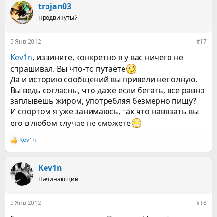
trojan03
Продвинутый
5 Янв 2012
#17
Kev1n
, извините, конкретно я у вас ничего не
спрашивал. Вы что-то путаете
Да и историю сообщений вы привели неполную.
Вы ведь согласны, что даже если бегать, все равно
заплывешь жиром, употребляя безмерно пищу?
И спортом я уже занимаюсь, так что навязать вы
его в любом случае не сможете
Kev1n
Р
е
а
к
Kev1n
ц
Начинающий
и
и
:
5 Янв 2012
#18