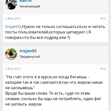
Kev1n
Начинающий
5 Янв 2012
#13
trojan03
,Нужно не только соглашаться,но и читать
посты пользователей,которых цитируют ) Я
говорил,что-бы всё подряд ели ?)
trojan03
Продвинутый
5 Янв 2012
#14
"На счёт этого я в курсе,но когда бегаешь -
калории так и так сжигаются,так-что жиром никак
не заплывёшь"
Вроде бы ваши слова. То есть, судя по этим
словам, сколько бы еды не потреблять, один фиг
не заплыть жиром