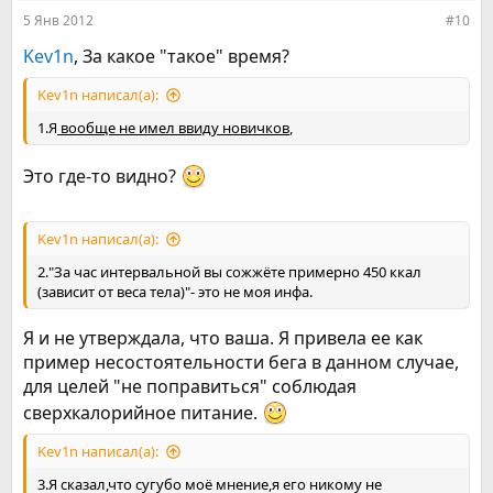
5 Янв 2012
#10
Kev1n
, За какое "такое" время?
Kev1n написал(а):
1.Я
вообще не имел ввиду новичков
,
Это где-то видно?
Kev1n написал(а):
2."За час интервальной вы сожжёте примерно 450 ккал
(зависит от веса тела)"- это не моя инфа.
Я и не утверждала, что ваша. Я привела ее как
пример несостоятельности бега в данном случае,
для целей "не поправиться" соблюдая
сверхкалорийное питание.
Kev1n написал(а):
3.Я сказал,что сугубо моё мнение,я его никому не