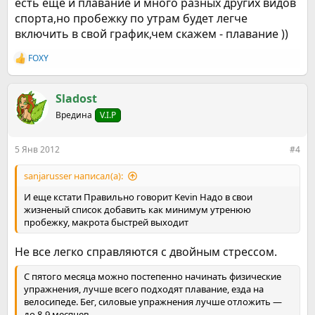
есть ещё и плавание и много разных других видов
спорта,но пробежку по утрам будет легче
включить в свой график,чем скажем - плавание ))
FOXY
Р
е
а
к
Sladost
ц
Вредина
V.I.P
и
и
:
5 Янв 2012
#4
sanjarusser написал(а):
И еще кстати Правильно говорит Kevin Надо в свои
жизненый список добавить как минимум утренюю
пробежку, макрота быстрей выходит
Не все легко справляются с двойным стрессом.
С пятого месяца можно постепенно начинать физические
упражнения, лучше всего подходят плавание, езда на
велосипеде. Бег, силовые упражнения лучше отложить —
до 8-9 месяцев.