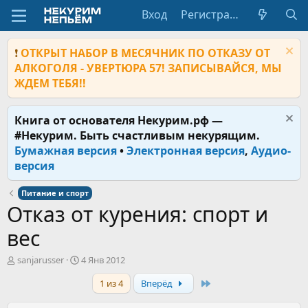
Вход
Регистрация
❗
ОТКРЫТ НАБОР В МЕСЯЧНИК ПО ОТКАЗУ ОТ
АЛКОГОЛЯ - УВЕРТЮРА 57! ЗАПИСЫВАЙСЯ, МЫ
ЖДЕМ ТЕБЯ!!
Книга от основателя Некурим.рф —
#Некурим. Быть счастливым некурящим.
Бумажная версия
•
Электронная версия
,
Аудио-
версия
Питание и спорт
Отказ от курения: спорт и
вес
А
Д
sanjarusser
4 Янв 2012
в
а
Last
1 из 4
Вперёд
т
т
о
а