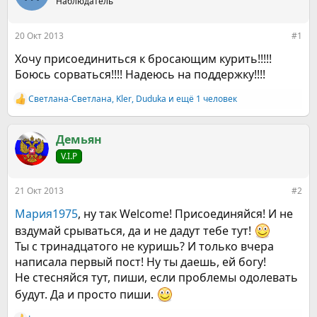
е
Наблюдатель
ч
м
а
ы
л
20 Окт 2013
#1
а
Хочу присоединиться к бросающим курить!!!!!
Боюсь сорваться!!!! Надеюсь на поддержку!!!!
Светлана-Светлана
,
Kler
,
Duduka
и ещё 1 человек
Р
е
а
к
Демьян
ц
V.I.P
и
и
:
21 Окт 2013
#2
Мария1975
, ну так Welcome! Присоединяйся! И не
вздумай срываться, да и не дадут тебе тут!
Ты с тринадцатого не куришь? И только вчера
написала первый пост! Ну ты даешь, ей богу!
Не стесняйся тут, пиши, если проблемы одолевать
будут. Да и просто пиши.