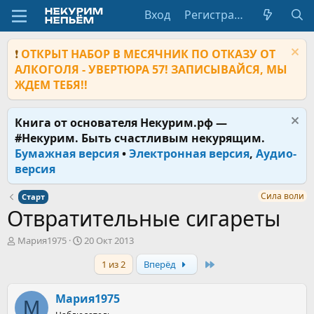
Вход
Регистрация
❗
ОТКРЫТ НАБОР В МЕСЯЧНИК ПО ОТКАЗУ ОТ
АЛКОГОЛЯ - УВЕРТЮРА 57! ЗАПИСЫВАЙСЯ, МЫ
ЖДЕМ ТЕБЯ!!
Книга от основателя Некурим.рф —
#Некурим. Быть счастливым некурящим.
Бумажная версия
•
Электронная версия
,
Аудио-
версия
Сила воли
Старт
Отвратительные сигареты
А
Д
Мария1975
20 Окт 2013
в
а
Last
1 из 2
Вперёд
т
т
о
а
р
н
Мария1975
М
т
а