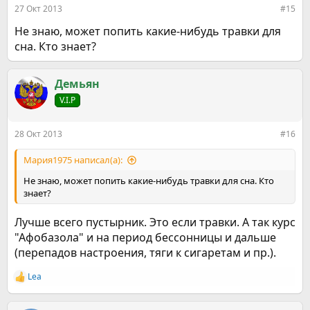
:
27 Окт 2013
#15
Не знаю, может попить какие-нибудь травки для
сна. Кто знает?
Демьян
V.I.P
28 Окт 2013
#16
Мария1975 написал(а):
Не знаю, может попить какие-нибудь травки для сна. Кто
знает?
Лучше всего пустырник. Это если травки. А так курс
"Афобазола" и на период бессонницы и дальше
(перепадов настроения, тяги к сигаретам и пр.).
Lea
Р
е
а