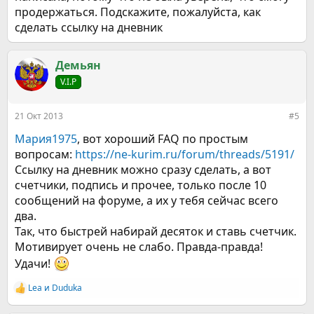
продержаться. Подскажите, пожалуйста, как
сделать ссылку на дневник
Демьян
V.I.P
21 Окт 2013
#5
Мария1975
, вот хороший FAQ по простым
вопросам:
https://ne-kurim.ru/forum/threads/5191/
Ссылку на дневник можно сразу сделать, а вот
счетчики, подпись и прочее, только после 10
сообщений на форуме, а их у тебя сейчас всего
два.
Так, что быстрей набирай десяток и ставь счетчик.
Мотивирует очень не слабо. Правда-правда!
Удачи!
Lea
и
Duduka
Р
е