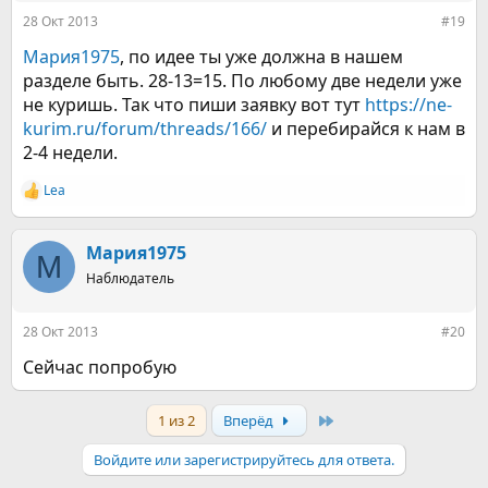
:
28 Окт 2013
#19
Мария1975
, по идее ты уже должна в нашем
разделе быть. 28-13=15. По любому две недели уже
не куришь. Так что пиши заявку вот тут
https://ne-
kurim.ru/forum/threads/166/
и перебирайся к нам в
2-4 недели.
Lea
Р
е
а
к
Мария1975
М
ц
Наблюдатель
и
и
:
28 Окт 2013
#20
Сейчас попробую
Last
1 из 2
Вперёд
Войдите или зарегистрируйтесь для ответа.