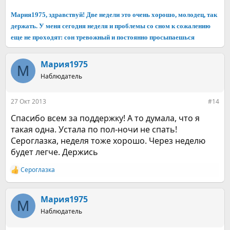
Мария1975, здравствуй! Две недели это очень хорошо, молодец, так
держать. У меня сегодня неделя и проблемы со сном к сожалению
еще не проходят: сон тревожный и постоянно просыпаешься
Мария1975
М
Наблюдатель
27 Окт 2013
#14
Спасибо всем за поддержку! А то думала, что я
такая одна. Устала по пол-ночи не спать!
Сероглазка, неделя тоже хорошо. Через неделю
будет легче. Держись
Сероглазка
Р
е
а
к
Мария1975
М
ц
Наблюдатель
и
и