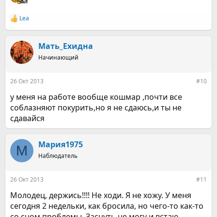
Lea
Р
е
а
к
Мать_Ехидна
ц
Начинающий
и
и
:
26 Окт 2013
#10
у меня на работе вообще кошмар ,почти все
соблазняют покурить,но я не сдаюсь,и ты не
сдавайся
Мария1975
М
Наблюдатель
26 Окт 2013
#11
Молодец, держись!!!! Не ходи. Я не хожу. У меня
сегодня 2 недельки, как бросила, но чего-то как-то
со сном проблемы. Заснуть не могу и встаю