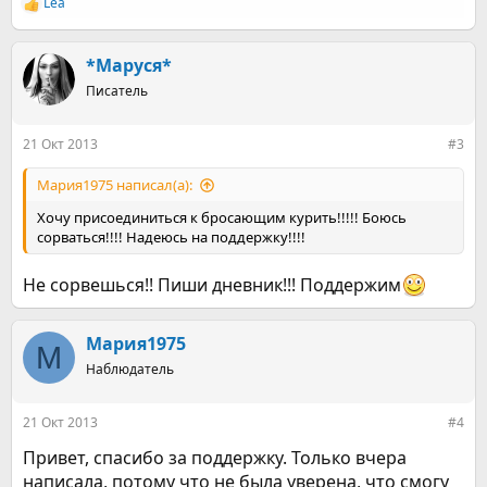
Lea
Р
е
а
к
*Маруся*
ц
Писатель
и
и
:
21 Окт 2013
#3
Мария1975 написал(а):
Хочу присоединиться к бросающим курить!!!!! Боюсь
сорваться!!!! Надеюсь на поддержку!!!!
Не сорвешься!! Пиши дневник!!! Поддержим
Мария1975
М
Наблюдатель
21 Окт 2013
#4
Привет, спасибо за поддержку. Только вчера
написала, потому что не была уверена, что смогу