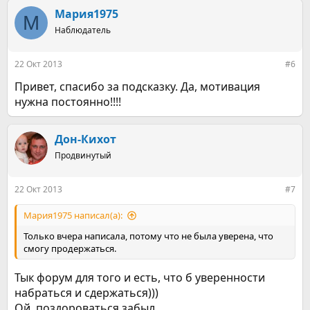
а
к
Мария1975
М
ц
Наблюдатель
и
и
:
22 Окт 2013
#6
Привет, спасибо за подсказку. Да, мотивация
нужна постоянно!!!!
Дон-Кихот
Продвинутый
22 Окт 2013
#7
Мария1975 написал(а):
Только вчера написала, потому что не была уверена, что
смогу продержаться.
Тык форум для того и есть, что б уверенности
набраться и сдержаться)))
Ой, поздороваться забыл...