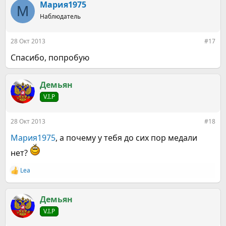
к
Мария1975
М
ц
Наблюдатель
и
и
:
28 Окт 2013
#17
Спасибо, попробую
Демьян
V.I.P
28 Окт 2013
#18
Мария1975
, а почему у тебя до сих пор медали
нет?
Lea
Р
е
а
к
Демьян
ц
V.I.P
и
и