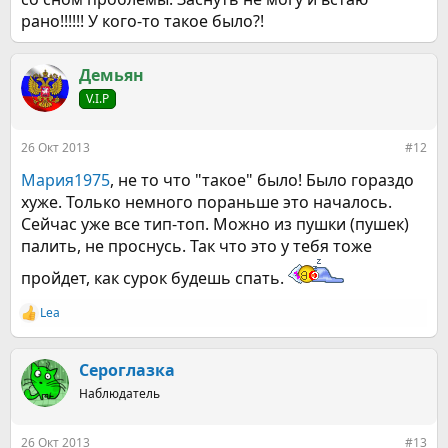
рано!!!!!! У кого-то такое было?!
Демьян
V.I.P
26 Окт 2013
#12
Мария1975
, не то что "такое" было! Было гораздо
хуже. Только немного пораньше это началось.
Сейчас уже все тип-топ. Можно из пушки (пушек)
палить, не проснусь. Так что это у тебя тоже
пройдет, как сурок будешь спать.
Lea
Р
е
а
к
Сероглазка
ц
Наблюдатель
и
и
:
26 Окт 2013
#13