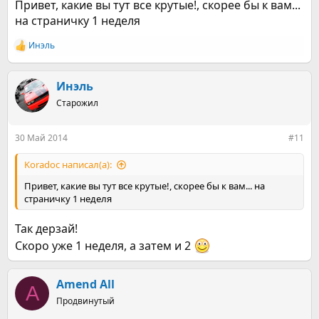
Привет, какие вы тут все крутые!, скорее бы к вам...
на страничку 1 неделя
Инэль
Р
е
а
к
Инэль
ц
Старожил
и
и
:
30 Май 2014
#11
Koradoc написал(а):
Привет, какие вы тут все крутые!, скорее бы к вам... на
страничку 1 неделя
Так дерзай!
Скоро уже 1 неделя, а затем и 2
Amend All
A
Продвинутый