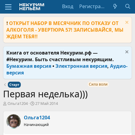
Вход
Регистрация
❗
ОТКРЫТ НАБОР В МЕСЯЧНИК ПО ОТКАЗУ ОТ
АЛКОГОЛЯ - УВЕРТЮРА 57! ЗАПИСЫВАЙСЯ, МЫ
ЖДЕМ ТЕБЯ!!
Книга от основателя Некурим.рф —
#Некурим. Быть счастливым некурящим.
Бумажная версия
•
Электронная версия
,
Аудио-
версия
Сила воли
Старт
Первая неделька)))
А
Д
Ольга1204
27 Май 2014
в
а
т
т
Ольга1204
о
а
р
Начинающий
н
т
а