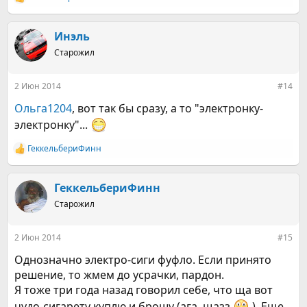
Р
е
а
к
Инэль
ц
Старожил
и
и
:
2 Июн 2014
#14
Ольга1204
, вот так бы сразу, а то "электронку-
электронку"...
ГеккельбериФинн
Р
е
а
к
ГеккельбериФинн
ц
Старожил
и
и
:
2 Июн 2014
#15
Однозначно электро-сиги фуфло. Если принято
решение, то жмем до усрачки, пардон.
Я тоже три года назад говорил себе, что ща вот
чудо-сигарету куплю и брошу (ага, щазз
). Еще