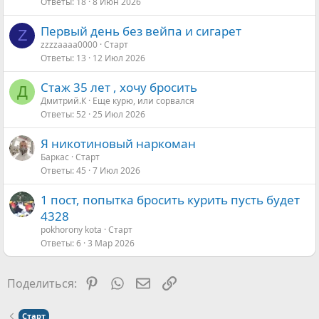
Ответы
18
8 Июн 2026
Первый день без вейпа и сигарет
Z
zzzzaaaa0000
Старт
Ответы
13
12 Июл 2026
Стаж 35 лет , хочу бросить
Д
Дмитрий.К
Еще курю, или сорвался
Ответы
52
25 Июл 2026
Я никотиновый наркоман
Баркас
Старт
Ответы
45
7 Июл 2026
1 пост, попытка бросить курить пусть будет
4328
pokhorony kota
Старт
Ответы
6
3 Мар 2026
Pinterest
WhatsApp
Электронная почта
Ссылка
Поделиться:
Старт