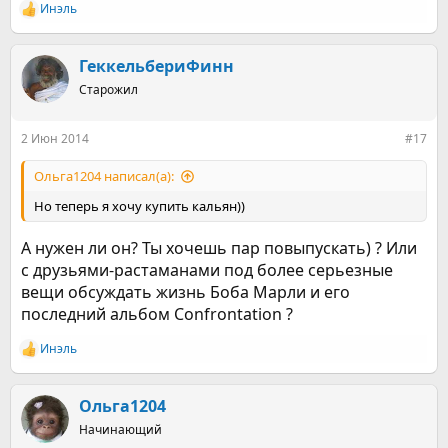
Инэль
Р
е
а
к
ГеккельбериФинн
ц
Старожил
и
и
:
2 Июн 2014
#17
Ольга1204 написал(а):
Но теперь я хочу купить кальян))
А нужен ли он? Ты хочешь пар повыпускать) ? Или
с друзьями-растаманами под более серьезные
вещи обсуждать жизнь Боба Марли и его
последний альбом Confrontation ?
Инэль
Р
е
а
к
Ольга1204
ц
Начинающий
и