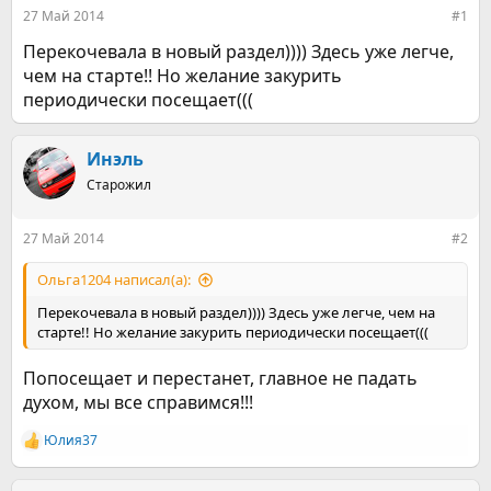
е
ч
27 Май 2014
#1
м
а
ы
л
Перекочевала в новый раздел)))) Здесь уже легче,
а
чем на старте!! Но желание закурить
периодически посещает(((
Инэль
Старожил
27 Май 2014
#2
Ольга1204 написал(а):
Перекочевала в новый раздел)))) Здесь уже легче, чем на
старте!! Но желание закурить периодически посещает(((
Попосещает и перестанет, главное не падать
духом, мы все справимся!!!
Юлия37
Р
е
а