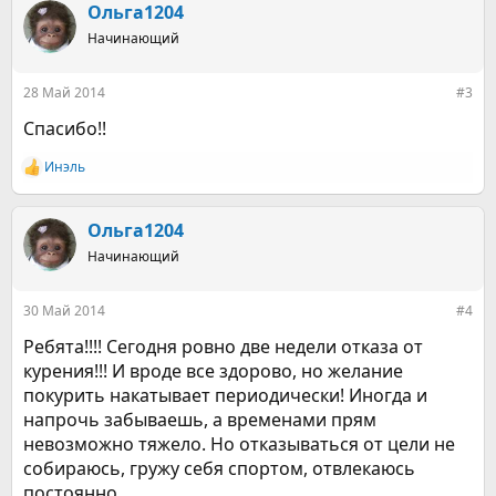
к
Ольга1204
ц
Начинающий
и
и
:
28 Май 2014
#3
Спасибо!!
Инэль
Р
е
а
к
Ольга1204
ц
Начинающий
и
и
:
30 Май 2014
#4
Ребята!!!! Сегодня ровно две недели отказа от
курения!!! И вроде все здорово, но желание
покурить накатывает периодически! Иногда и
напрочь забываешь, а временами прям
невозможно тяжело. Но отказываться от цели не
собираюсь, гружу себя спортом, отвлекаюсь
постоянно.