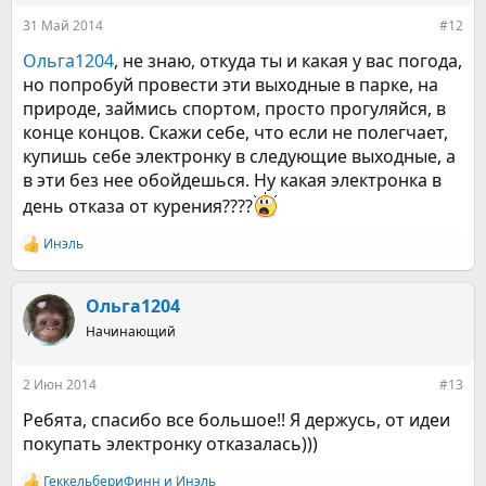
31 Май 2014
#12
Ольга1204
, не знаю, откуда ты и какая у вас погода,
но попробуй провести эти выходные в парке, на
природе, займись спортом, просто прогуляйся, в
конце концов. Скажи себе, что если не полегчает,
купишь себе электронку в следующие выходные, а
в эти без нее обойдешься. Ну какая электронка в
день отказа от курения????
Инэль
Р
е
а
к
Ольга1204
ц
Начинающий
и
и
:
2 Июн 2014
#13
Ребята, спасибо все большое!! Я держусь, от идеи
покупать электронку отказалась)))
ГеккельбериФинн
и
Инэль