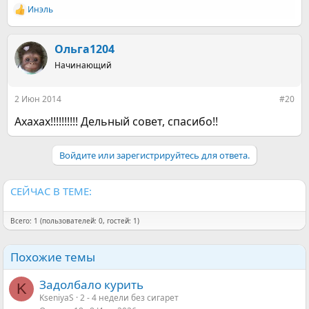
Инэль
Р
е
а
к
Ольга1204
ц
Начинающий
и
и
:
2 Июн 2014
#20
Ахахах!!!!!!!!!! Дельный совет, спасибо!!
Войдите или зарегистрируйтесь для ответа.
СЕЙЧАС В ТЕМЕ:
Всего: 1 (пользователей: 0, гостей: 1)
Похожие темы
Задолбало курить
K
KseniyaS
2 - 4 недели без сигарет