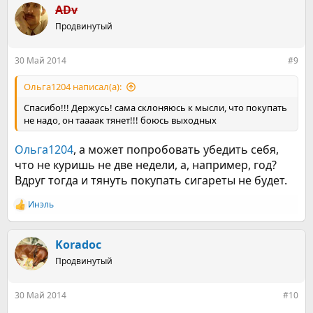
ADv
Продвинутый
30 Май 2014
#9
Ольга1204 написал(а):
Спасибо!!! Держусь! сама склоняюсь к мысли, что покупать
не надо, он таааак тянет!!! боюсь выходных
Ольга1204
, а может попробовать убедить себя,
что не куришь не две недели, а, например, год?
Вдруг тогда и тянуть покупать сигареты не будет.
Инэль
Р
е
а
к
Koradoc
ц
Продвинутый
и
и
:
30 Май 2014
#10