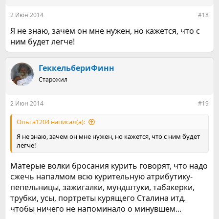
и
:
2 Июн 2014
#18
Я не знаю, зачем он мне нужен, но кажется, что с
ним будет легче!
ГеккельбериФинн
Старожил
2 Июн 2014
#19
Ольга1204 написал(а):
Я не знаю, зачем он мне нужен, но кажется, что с ним будет
легче!
Матерые волки бросания курить говорят, что надо
сжечь напалмом всю курительную атрибутику-
пепельницы, зажигалки, мундштуки, табакерки,
трубки, усы, портреты курящего Сталина итд.
чтобы ничего не напоминало о минувшем...