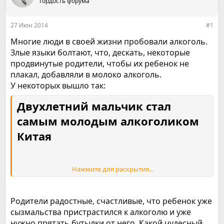
е
Гордость форума
ч
м
а
ы
л
27 Июн 2014
#1
а
Многие люди в своей жизни пробовали алкоголь.
Злые языки болтают, что, дескать, некоторые
продвинутые родители, чтобы их ребенок не
плакал, добавляли в молоко алкоголь.
У некоторых вышло так:
Двухлетний мальчик стал
самым молодым алкоголиком
Китая
Нажмите для раскрытия...
В Китае обнаружен ребенок,
который, как полагают местные
Родители радостные, счастливые, что ребенок уже
власти, является самым
сызмальства пристрастился к алкоголю и уже
молодым алкоголиком страны.
нужно прятать бутылки от него. Какой чудесный