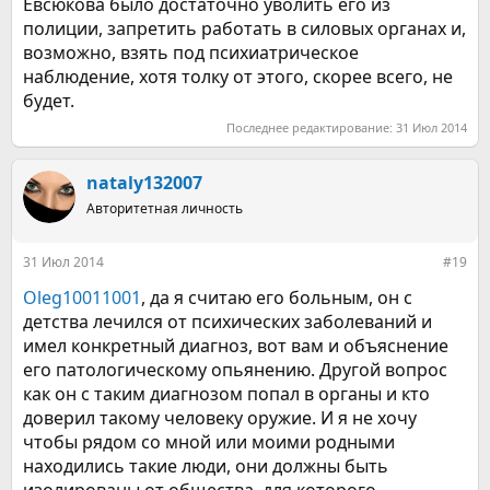
Евсюкова было достаточно уволить его из
полиции, запретить работать в силовых органах и,
возможно, взять под психиатрическое
наблюдение, хотя толку от этого, скорее всего, не
будет.
Последнее редактирование:
31 Июл 2014
nataly132007
Авторитетная личность
31 Июл 2014
#19
Oleg10011001
, да я считаю его больным, он с
детства лечился от психических заболеваний и
имел конкретный диагноз, вот вам и объяснение
его патологическому опьянению. Другой вопрос
как он с таким диагнозом попал в органы и кто
доверил такому человеку оружие. И я не хочу
чтобы рядом со мной или моими родными
находились такие люди, они должны быть
изолированы от общества, для которого