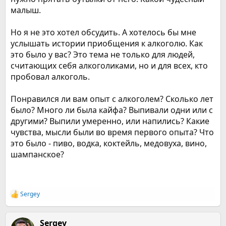
Регулярно употребляющему
малыш.
спиртное мальчику всего два
Но я не это хотел обсудить. А хотелось бы мне
года.
услышать истории приобщения к алкоголю. Как
это было у вас? Это тема не только для людей,
Ченг Ченг впервые попробовал
считающих себя алкоголиками, но и для всех, кто
вино в 10 месяцев, а свою
пробовал алкоголь.
первую бутылку пива он
Понравился ли вам опыт с алкоголем? Сколько лет
опустошил, когда ему еще не
было? Много ли была кайфа? Выпивали одни или с
исполнилось одного года.
другими? Выпили умеренно, или напились? Какие
Теперь малыш, проживающий в
чувства, мысли были во время первого опыта? Что
это было - пиво, водка, коктейль, медовуха, вино,
Восточной китайской
шампанское?
провинции Аньхой,
беспрестанно требует алкоголь,
в то время как его родители
Sergey
Р
изо всех сил стараются
е
а
перевести его на воду и
к
Sergey