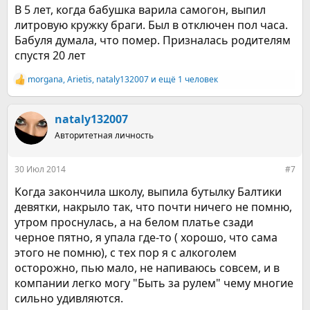
В 5 лет, когда бабушка варила самогон, выпил
делятся с ним. В результате у
литровую кружку браги. Был в отключен пол часа.
близких не остается выбора и
Бабуля думала, что помер. Призналась родителям
им приходится идти на поводу
спустя 20 лет
у крохи. Пристрастие мальчика
morgana
,
Arietis
,
nataly132007
и ещё 1 человек
Р
вызывает серьезные опасения у
е
а
медиков, так как в этом
к
nataly132007
ц
возрасте тело и органы у детей
Авторитетная личность
и
и
развиты плохо. Даже
:
30 Июл 2014
#7
небольшое количество
Когда закончила школу, выпила бутылку Балтики
алкоголя может легко нанести
девятки, накрыло так, что почти ничего не помню,
непоправимый вред здоровью
утром проснулась, а на белом платье сзади
черное пятно, я упала где-то ( хорошо, что сама
ребенка.
этого не помню), с тех пор я с алкоголем
осторожно, пью мало, не напиваюсь совсем, и в
компании легко могу "Быть за рулем" чему многие
сильно удивляются.