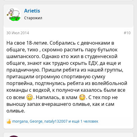
а
к
Arietis
ц
Старожил
и
и
:
30 Июл 2014
#10
На свое 18-летие. Собрались с девчонками в
общаге, тихо , скромно распить пару бутылок
шампанского. Однако кто жил в студенческой
общаге, знают как трудно скрыть ЕДУ, да еще и
праздничную. Пришли ребята из нашей группы,
притащили огромную спортивную сумку
портвейна, подтянулись ребята из волейбольной
команды с водкой, к полуночи казалось были все
со всем
. Напилась, в хлам
. С тех пор не
выношу запах вчерашнего оливье, как и сам
оливье.
morgana
,
George
,
nataly132007
и ещё 1 человек
Р
е
а