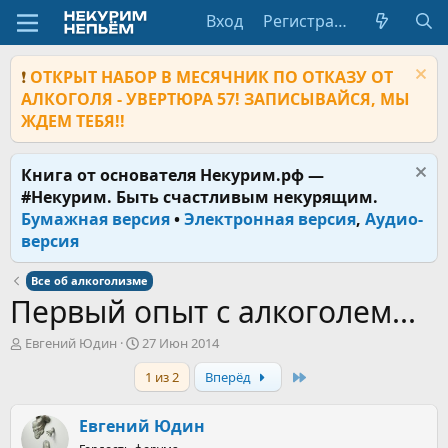
Вход
Регистрация
❗
ОТКРЫТ НАБОР В МЕСЯЧНИК ПО ОТКАЗУ ОТ
АЛКОГОЛЯ - УВЕРТЮРА 57! ЗАПИСЫВАЙСЯ, МЫ
ЖДЕМ ТЕБЯ!!
Книга от основателя Некурим.рф —
#Некурим. Быть счастливым некурящим.
Бумажная версия
•
Электронная версия
,
Аудио-
версия
Все об алкоголизме
Первый опыт с алкоголем...
А
Д
Евгений Юдин
27 Июн 2014
в
а
Last
1 из 2
Вперёд
т
т
о
а
р
н
Евгений Юдин
т
а