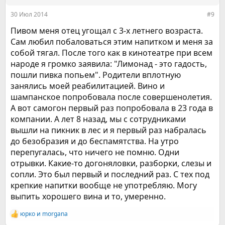
и
:
30 Июл 2014
#9
Пивом меня отец угощал с 3-х летнего возраста.
Сам любил побаловаться этим напитком и меня за
собой тягал. После того как в кинотеатре при всем
народе я громко заявила: "Лимонад - это гадость,
пошли пивка попьем". Родители вплотную
занялись моей реабилитацией. Вино и
шампанское попробовала после совершенолетия.
А вот самогон первый раз попробовала в 23 года в
компании. А лет 8 назад, мы с сотрудниками
вышли на пикник в лес и я первый раз набралась
до безобразия и до беспамятства. На утро
перепугалась, что ничего не помню. Одни
отрывки. Какие-то догоняловки, разборки, слезы и
сопли. Это был первый и последний раз. С тех под
крепкие напитки вообще не употребляю. Могу
выпить хорошего вина и то, умеренно.
юрко
и
morgana
Р
е