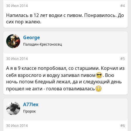
:
другие напитки, однако данная
30 Июл 2014
#4
попытка не увенчалась
Напилась в 12 лет водки с пивом. Понравилось. До
сих пор жалею.
успехом.
George
"Он всегда замечает бутылки со
Паладин-Крестоносец
спиртным. Нам приходится
хранить их вне зоны
30 Июл 2014
#5
досягаемости Ченга", -
А я в 9 классе попробовал, со старшими. Корчил из
приводит слова матери
Mail
себя взрослого и водку запивал пивом
. Всю
ночь потом бледный лежал, да и следующий день
Online
.
прошел не ахти - голова отваливалась
Цай говорит, что во время
A77lex
больших праздников Ченг
Пророк
плачет, если употребляющие
30 Июл 2014
#6
алкоголь родственники не