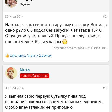
ц
безалкогольные напитки.
Одмин
и
и
:
30 Июл 2014
#2
Это вызвало возмущение у
Нажрался как свинья, по другому не скажу. Выпил в
представителей местных СМИ и
одно рыло 0.5 водки без закуски. Лет этак в 15-16.
врачей, которые призывают его
Ощущения улет полный. Правда, последствия, я
про похмелье, были ужасны
родителей принять
Последнее редактирование:
30 Июл 2014
незамедлительные меры,
tune
,
юрко
,
Arietis
и 2 других
чтобы предотвратить опасные
Р
е
для жизни повреждения
а
к
Nuta
органов ребенка. Если в
ц
Самозабаненные
и
ближайшее время ситуация не
и
:
изменится, социальные службы
30 Июл 2014
#3
поместят ребенка в
Я выпила свою первую бутылку пива под
окончание школы со своим молодым человеком.
реабилитационный центр.
Особо впечатлений не припомню.