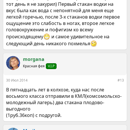
тот день я не закурил) Первый стакан водки на
вкус была как вода с непонятной для меня еще
легкой горечью, после 3-х стаканов водки первое
ощущение это слабость в ногах, второе легкое
головокружение и пофигизм ко всему
происходящему
и самое удивительное на
следующий день никакого похмелья
morgana
Красная фея
V.I.P
30 Июл 2014
#13
В пятнадцать лет в колхозе, куда нас после
восьмого класса отправили в КМЛ(комсомольско-
молодежный лагерь) два стакана плодово-
выгодного
(1руб.36коп) с подругой.