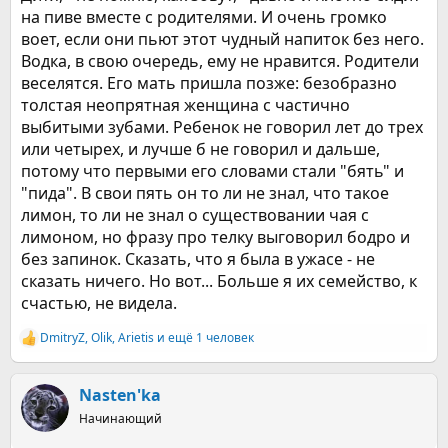
"Сейчас вся наша семья не
на пиве вместе с родителями. И очень громко
воет, если они пьют этот чудный напиток без него.
сомневается, что когда этот
Водка, в свою очередь, ему не нравится. Родители
ребенок вырастет, он сможет
веселятся. Его мать пришла позже: безобразно
пить очень много", - сказала его
толстая неопрятная женщина с частично
выбитыми зубами. Ребенок не говорил лет до трех
тетя Цай Дэн.
или четырех, и лучше б не говорил и дальше,
потому что первыми его словами стали "бять" и
Всякий раз, когда родители
"пида". В свои пять он то ли не знал, что такое
лимон, то ли не знал о существовании чая с
вынимают бутылку алкоголя из
лимоном, но фразу про телку выговорил бодро и
рук Ченга, он требует, чтобы
без запинок. Сказать, что я была в ужасе - не
сказать ничего. Но вот... Больше я их семейство, к
ему налили еще. Отец и мать
счастью, не видела.
мальчика, опасаясь правовых
DmitryZ
,
Olik
,
Arietis
и ещё 1 человек
последствий сомнительного
Р
е
воспитания, пытались даже
а
к
Nasten'ka
заставить сына поменять
ц
Начинающий
и
спиртное на молоко, сок или
и