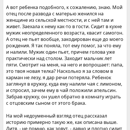
Это может показаться
А вот ребенка подобного, к сожалению, знаю. Мой
невероятным, но родители
отец после развода с матерью женился на
женщине из сельской местности, и с ней там и
мальчика и родственники с
живет. Заехала к нему как-то в гости. Сидит в кухне
юмором относятся к тому, что
мужик неопределенного возраста, квасит самогон.
Ченг пристрастился к алкоголю.
А отец не пьет вообще, закодирован еще до моего
рождения. Я так поняла, тот ему помог, за что ему
Все началось с того, что отец
и налили. Мужик один пьет, причем голова уже
дал мальчику каплю вина,
практически над столом. Заходит мальчик лет
надеясь таким образом
пяти. Смотрит на меня, на него и вопрошает: папа,
это твоя новая телка? Насколько я за словом в
прекратить плач. По
карман не лезу, я дар речи потеряла. Ребенок
свидетельству очевидцев, в
заглянул в кружку, куда ему налили чая с лимоном,
свои два года мальчик может
и спросил, зачем ему в чай положили апельсин.
Забрав кружку, он ушел обратно в комнату играть
выпить целую бутылку пива без
с отцовским сыном от этого брака.
каких-либо заметных
На мой недоуменный взгляд отец рассказал
эффектов.
историю примерно такую же, как описана выше.
Дитя, - не помню, как зовут, - давно и плотно сидит