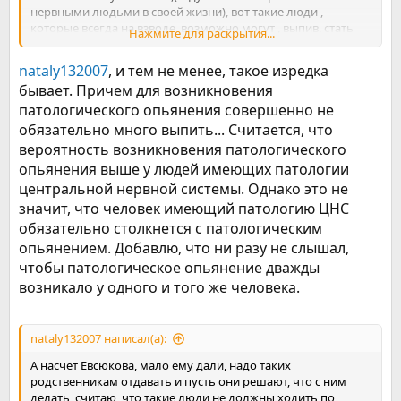
нервными людьми в своей жизни), вот такие люди ,
которые всегда на взводе, возможно могут , выпив, стать
Нажмите для раскрытия...
агрессивными, но опять же, выпить надо не меньше
бутылки водки, а с бокала вина, так голову не у кого не
nataly132007
, и тем не менее, такое изредка
снесет.
бывает. Причем для возникновения
патологического опьянения совершенно не
обязательно много выпить... Считается, что
вероятность возникновения патологического
опьянения выше у людей имеющих патологии
центральной нервной системы. Однако это не
значит, что человек имеющий патологию ЦНС
обязательно столкнется с патологическим
опьянением. Добавлю, что ни разу не слышал,
чтобы патологическое опьянение дважды
возникало у одного и того же человека.
nataly132007 написал(а):
А насчет Евсюкова, мало ему дали, надо таких
родственникам отдавать и пусть они решают, что с ним
делать, считаю, что такие люди не должны ходить по