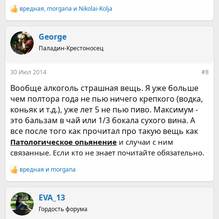
вредная
,
morgana
и
Nikolai-Kolja
Р
е
а
к
George
ц
Паладин-Крестоносец
и
и
:
30 Июл 2014
#8
Вообще алкоголь страшная вещь. Я уже больше
чем полтора года не пью ничего крепкого (водка,
коньяк и т.д.), уже лет 5 не пью пиво. Максимум -
это бальзам в чай или 1/3 бокала сухого вина. А
все после того как прочитал про такую вещь как
Патологическое опьянение
и случаи с ним
связанные. Если кто не знает почитайте обязательно.
вредная
и
morgana
Р
е
а
к
EVA_13
ц
Гордость форума
и