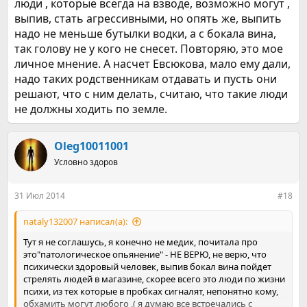
люди , которые всегда на взводе, возможно могут ,
выпив, стать агрессивными, но опять же, выпить
надо не меньше бутылки водки, а с бокала вина,
так голову не у кого не снесет. Повторяю, это мое
личное мнение. А насчет Евсюкова, мало ему дали,
надо таких родственникам отдавать и пусть они
решают, что с ним делать, считаю, что такие люди
не должны ходить по земле.
Oleg10011001
Условно здоров
31 Июл 2014
#18
nataly132007 написал(а):
Тут я не соглашусь, я конечно не медик, почитала про
это"патологическое опьянение" - НЕ ВЕРЮ, не верю, что
психически здоровый человек, выпив бокал вина пойдет
стрелять людей в магазине, скорее всего это люди по жизни
психи, из тех которые в пробках сигналят, непонятно кому,
обхамить могут любого ,( я думаю все встречались с