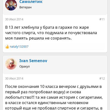
к
Самолетик
ц
Ветеран
и
и
:
30 Июл 2014
#11
В 13 лет хлебнула у брата в гараже по жаре
чистого спирта, что подумала и почувствовала
моя память решила не сохранять.
nataly132007
Р
е
а
к
Ivan Semenov
ц
Оракул
и
и
:
30 Июл 2014
#12
После окончания 10 класса вечером с друзьями в
первый раз попробовал водку) и снова
любопытство!!! та же самая история с сигаретами,
в классе остался единственным человеком
который еще не пробовал спиртное и сигареты, в