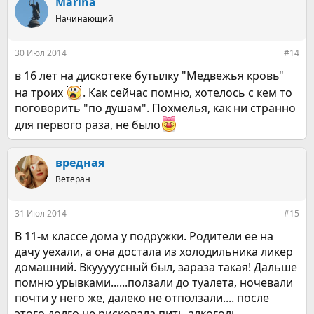
Mariha
Начинающий
30 Июл 2014
#14
в 16 лет на дискотеке бутылку "Медвежья кровь"
на троих
. Как сейчас помню, хотелось с кем то
поговорить "по душам". Похмелья, как ни странно
для первого раза, не было
вредная
Ветеран
31 Июл 2014
#15
В 11-м классе дома у подружки. Родители ее на
дачу уехали, а она достала из холодильника ликер
домашний. Вкууууусный был, зараза такая! Дальше
помню урывками......ползали до туалета, ночевали
почти у него же, далеко не отползали.... после
этого долго не рисковала пить алкоголь.