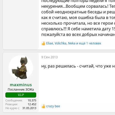
последующие полторы недели я тольк
некурения...Вообщем сорвалась! Теп
собой неоднократные беседы и решил
как я считаю, моя ошибка была в том
несколько прочитала, но все герои 
справлюсь!!! Я себе наметила дату 
пожалуйста во всех добрых начинан
Eliae
,
Volichka
,
Neka
и ещё 1 человек
Р
е
а
9 Сен 2013
к
ц
ну, раз решилась - считай, что уже 
и
и
:
maxminus
Посланник ЗОЖа
V.I.P
Сообщения
10.375
Реакции
12.452
crazy bee
Р
Не курю с
31.05.2013
е