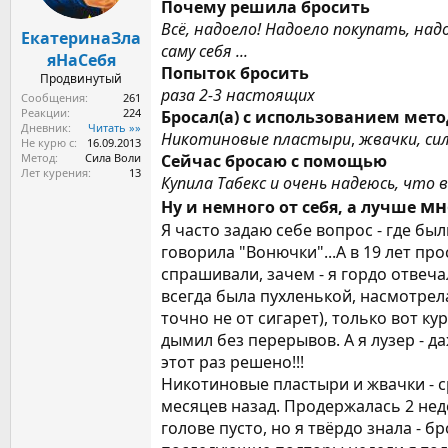
ы
л
Почему решила бросить
а
Всё, надоело! Надоело покупать, над
ЕкатеринаЗла
саму себя ...
яНаСебя
Попыток бросить
Продвинутый
раза 2-3 настоящих
Сообщения
261
Реакции
224
Бросал(а) с использованием мет
Дневник
Читать »»
Никотиновые пластыри
,
жвачки, си
Не курю с
16.09.2013
Метод
Сила Воли
Сейчас бросаю с помощью
Лет курения
13
Купила Табекс и очень надеюсь, что 
мн
Ну и немного от себя, а лучше
Я часто задаю себе вопрос - где был
говорила "Вонючки"...А в 19 лет про
спрашивали, зачем - я гордо отвечал
всегда была пухленькой, насмотрел
точно не от сигарет), только вот ку
дымил без перерывов. А я лузер - да
этот раз решено!!!
Никотиновые пластыри и жвачки - ср
месяцев назад. Продержалась 2 неде
голове пусто, но я твёрдо знала - б