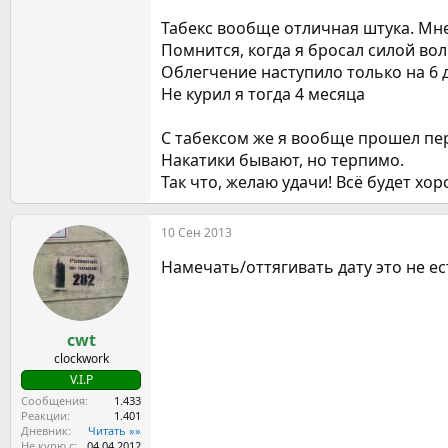
Табекс вообще отличная штука. Мн
Помнится, когда я бросал силой воли
Облегчение наступило только на 6 
Не курил я тогда 4 месяца
С табексом же я вообще прошел пер
Накатики бывают, но терпимо.
Так что, желаю удачи! Всё будет хо
10 Сен 2013
Намечать/оттягивать дату это не е
cwt
clockwork
V.I.P
Сообщения
1.433
Реакции
1.401
Дневник
Читать »»
Не курю с
04.04.2012