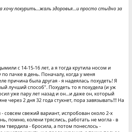
а хочу покурить...жаль здоровья...и просто стыдно за
дымили с 14-15-16 лет, а я тогда крутила носом и
у по пачке в день. Поначалу, когда у меня
деле причина была другая - я надеялась похудеть! Я
ый лучший способ". Похудеть то я похудела (и уж
осил уже пару лет назад и он...и даже он, который
не через 2 дня 32 года стукнет, пора завязывать!!! На
и - совсем свежий вариант, испробован около 2-х
нь, помню, колени тряслись, работать не могла - в
ем твердила - бросила, а потом понеслось -