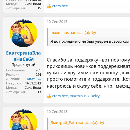
Метод
Сила Воли
crazy bee
Р
Лет курения
15
е
а
10 Сен 2013
к
ц
и
maxminus написал(а):
и
:
Я до последнего не был уверен в своих сил
ЕкатеринаЗла
яНаСебя
Спасибо за поддержку - вот поэтому 
Продвинутый
приходишь новичков поддереживать. 
Сообщения
261
курить и другим мозги полощут, как 
Реакции
224
просто помогите и поддержите...Кс
Дневник
Читать »»
Не курю с
16.09.2013
настроюсь и скзжу себе, нпр., месяц
Метод
Сила Воли
Лет курения
13
crazy bee
,
maxminus
и
Deizy
Р
е
а
10 Сен 2013
к
ц
и
Дмитрий_Path написал(а):
и