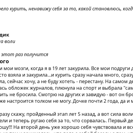
оело курить, ненавижу себя за то, какой становлюсь, когд
одик
ла воли
в этот раз получится
ого
и мои мозги, когда я в 19 лет закурила. Все мои подруги 
сто взяла и закурила...и курить сразу начала много, сраз
а, сейчас хочу, а не буду хотеть - перестану. На самом 
ась обложек журналов, плюнула на спорт и выбрала "сам
рить не бросила. Смотрю на других и завидую - вот он бр
же настроится толком не могу. Дочке почти 2 года, да и м
азу скажу, пройденный этап лет 5 назад, а вот сила вол
ли и теперь ругаю себя за то, что сорвалась. Первый де
рошу!!! На второй день уже хорошо себя чувствовала и вс