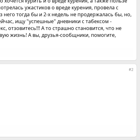
 хочется курить и о вреде курения, а также пользе
мотрелась ужастиков о вреде курения, провела с
 него тогда бы и 2-х недель не продержалась бы, но,
сейчас, ищу "успешные" дневники с табексом -
с, отзовитесь!!! А то страшно становится, что не
овую жизнь! А вы, друзья-сообщники, помогите,
#2