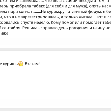
о тем и занималась, что вела с собой беседы о том, что
ерь приобрела табекс (для себя и для мужа), опять нас
а пора кончать......Не курим.ру - отличный форум, я без
, что я не зарегестрировалаь, а только читала....вот и 
сорвались спустя неделю. Кому помог или помогает табек
15 сентября. Решила - справлю день рождения и начну н
иях!
не куришь
Вэлкам!