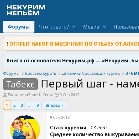
Форумы
Что нового?
Медиа
Пользова
❗
ОТКРЫТ НАБОР В МЕСЯЧНИК ПО ОТКАЗУ ОТ АЛКОГ
Книга от основателя Некурим.рф — #Некурим. Б
Форумы
Бросаем курить
Дневники бросающих курить
3 - 6 
Первый шаг - нам
Табекс
А
Д
ЕкатеринаЗлаяНаСебя
9 Сен 2013
в
а
1
2
3
…
9
Вперёд
т
т
о
а
р
н
9 Сен 2013
т
а
Стаж курения
-
13 лет
е
ч
м
а
Среднее количество выкуриваем