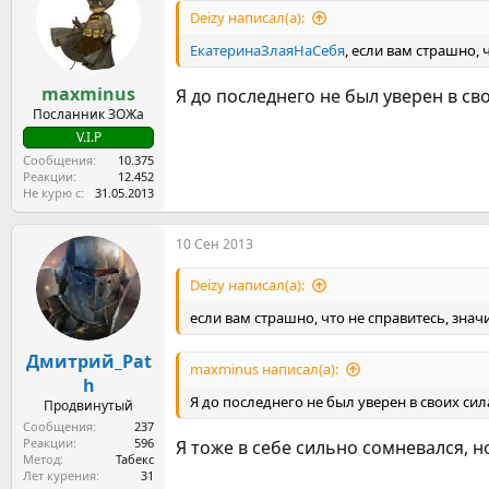
и
Deizy написал(а):
и
:
ЕкатеринаЗлаяНаСебя
, если вам страшно, 
maxminus
Я до последнего не был уверен в св
Посланник ЗОЖа
V.I.P
Сообщения
10.375
Реакции
12.452
Не курю с
31.05.2013
10 Сен 2013
Deizy написал(а):
если вам страшно, что не справитесь, значи
Дмитрий_Pat
maxminus написал(а):
h
Я до последнего не был уверен в своих сил
Продвинутый
Сообщения
237
Реакции
596
Я тоже в себе сильно сомневался, 
Метод
Табекс
Лет курения
31