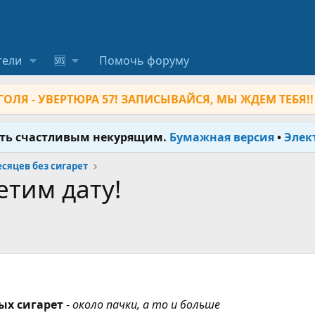
тели
🆘
Помочь форуму
ОЛЯ - УВЕРТЮРА 57! ЗАПИСЫВАЙСЯ, МЫ ЖДЕМ ТЕБЯ!!
ыть счастливым некурящим.
Бумажная версия
•
Элек
месяцев без сигарет
етим дату!
ых сигарет
-
около пачки, а то и больше