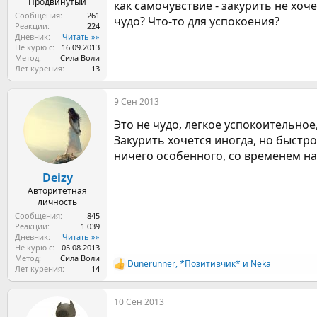
Продвинутый
как самочувствие - закурить не хоч
Сообщения
261
чудо? Что-то для успокоения?
Реакции
224
Дневник
Читать »»
Не курю с
16.09.2013
Метод
Сила Воли
Лет курения
13
9 Сен 2013
Это не чудо, легкое успокоительно
Закурить хочется иногда, но быстро
ничего особенного, со временем на
Deizy
Авторитетная
личность
Сообщения
845
Реакции
1.039
Дневник
Читать »»
Не курю с
05.08.2013
Метод
Сила Воли
Dunerunner
,
*Позитивчик*
и
Neka
Р
Лет курения
14
е
а
10 Сен 2013
к
ц