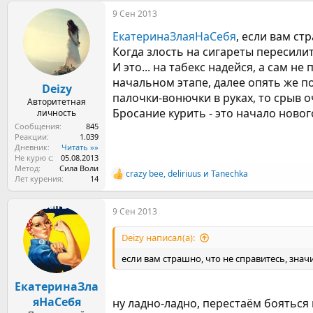
а
9 Сен 2013
к
ц
ЕкатеринаЗлаяНаСебя
, если вам ст
и
и
Когда злость на сигареты пересилит 
:
И это... на табекс надейся, а сам н
начальном этапе, далее опять же по
Deizy
палочки-вонючки в руках, то срыв о
Авторитетная
Бросание курить - это начало новог
личность
Сообщения
845
Реакции
1.039
Дневник
Читать »»
Не курю с
05.08.2013
Метод
Сила Воли
crazy bee
,
deliriuus
и
Tanechka
Р
Лет курения
14
е
а
9 Сен 2013
к
ц
и
Deizy написал(а):
и
:
если вам страшно, что не справитесь, знач
ЕкатеринаЗла
яНаСебя
ну ладно-ладно, перестаём бояться и