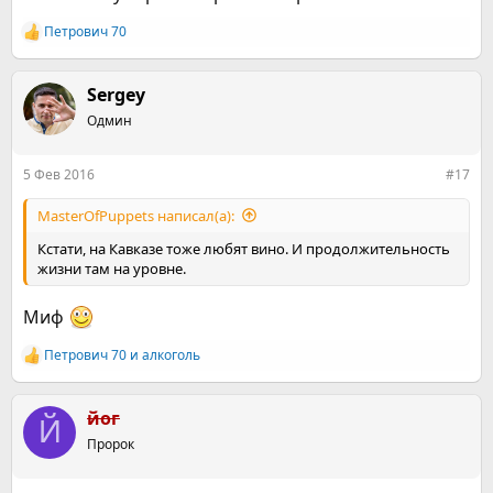
Петрович 70
Р
е
а
к
Sergey
ц
Одмин
и
и
:
5 Фев 2016
#17
MasterOfPuppets написал(а):
Кстати, на Кавказе тоже любят вино. И продолжительность
жизни там на уровне.
Миф
Петрович 70
и
алкоголь
Р
е
а
к
йог
Й
ц
Пророк
и
и
: