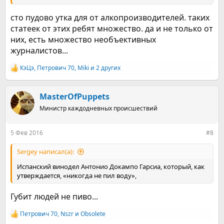
сто пудово утка для от алкопроизводителей. таких
статеек от этих ребят множество. да и не только от
них, есть множество необъективных
журналистов...
КэЦэ
,
Петрович 70
,
Miki
и 2 других
Р
е
а
к
MasterOfPuppets
ц
Министр каждодневных происшествий
и
и
:
5 Фев 2016
#8
Sergey написал(а):
Испанский винодел Антонио Докампо Гарсиа, который, как
утверждается, «никогда не пил воду»,
Губит людей не пиво...
Петрович 70
,
Nszr
и
Obsolete
Р