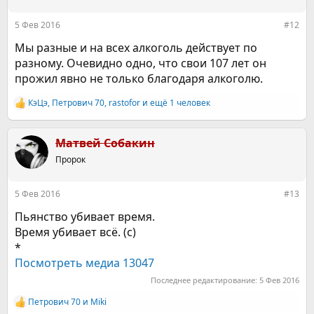
и
:
5 Фев 2016
#12
Мы разные и на всех алкоголь действует по
разному. Очевидно одно, что свои 107 лет он
прожил явно не только благодаря алкоголю.
КэЦэ
,
Петрович 70
,
rastofor
и ещё 1 человек
Р
е
а
к
Матвей Собакин
ц
Пророк
и
и
:
5 Фев 2016
#13
Пьянство убивает время.
Время убивает всё. (с)
*
Посмотреть медиа 13047
Последнее редактирование:
5 Фев 2016
Петрович 70
и
Miki
Р