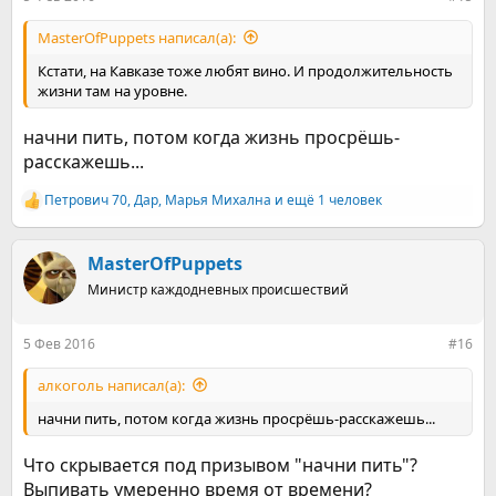
MasterOfPuppets написал(а):
Кстати, на Кавказе тоже любят вино. И продолжительность
жизни там на уровне.
начни пить, потом когда жизнь просрёшь-
расскажешь...
Петрович 70
,
Дар
,
Марья Михална
и ещё 1 человек
Р
е
а
к
MasterOfPuppets
ц
Министр каждодневных происшествий
и
и
:
5 Фев 2016
#16
алкоголь написал(а):
начни пить, потом когда жизнь просрёшь-расскажешь...
Что скрывается под призывом "начни пить"?
Выпивать умеренно время от времени?