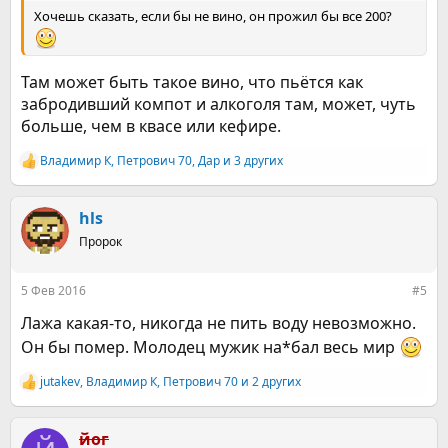
Хочешь сказать, если бы не вино, он прожил бы все 200?
Там может быть такое вино, что пьётся как
забродивший компот и алкоголя там, может, чуть
больше, чем в квасе или кефире.
Владимир К
,
Петрович 70
,
Дар
и 3 других
Р
е
а
к
hls
ц
Пророк
и
и
:
5 Фев 2016
#5
Лажа какая-то, никогда не пить воду невозможно.
Он бы помер. Молодец мужик на*бал весь мир
jutakev
,
Владимир К
,
Петрович 70
и 2 других
Р
е
а
к
йог