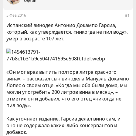
е
Одмин
ч
м
а
ы
л
5 Фев 2016
#1
а
Испанский винодел Антонио Докампо Гарсиа,
который, как утверждается, «никогда не пил воду»,
умер в возрасте 107 лет.
«Он мог враз выпить полтора литра красного
вина», – рассказал сын винодела Мануэль Докампо
Лопес о своем отце. «Когда мы оба были дома, мы
могли употребить 200 литров вина в месяц», –
отметил он и добавил, что его отец «никогда не
пил воду».
Как уточняет издание, Гарсиа делал вино сам, и
оно не содержало каких–либо консервантов и
добавок.