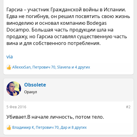
Гарсиа – участник Гражданской войны в Испании.
Едва не погибнув, он решил посвятить свою жизнь
виноделию и основал компанию Bodegas
Docampo. Большая часть продукции шла на
продажу, но Гарсиа оставлял существенную часть
вина и для собственного потребления.
via
AllexxxSan
,
Петрович 70
,
Slavena
и 4 других
Р
е
а
к
Obsolete
ц
Оракул
и
и
:
5 Фев 2016
#2
Убивает.В начале личность, потом тело.
Владимир К
,
Петрович 70
,
Дар
и 8 других
Р
е