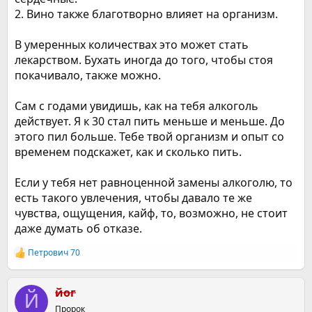
2. Вино также благотворно влияет на организм.
В умеренных количествах это может стать
лекарством. Бухать иногда до того, чтобы стоя
покачивало, также можно.
Сам с годами увидишь, как на тебя алкоголь
действует. Я к 30 стал пить меньше и меньше. До
этого пил больше. Тебе твой организм и опыт со
временем подскажет, как и сколько пить.
Если у тебя нет равноценной замены алкоголю, то
есть такого увлечения, чтобы давало те же
чувства, ощущения, кайф, то, возможно, не стоит
даже думать об отказе.
Петрович 70
Р
е
а
к
йог
Й
ц
Пророк