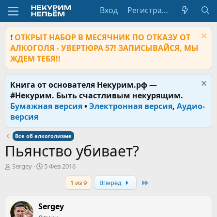
Вход
Регистрация
❗
ОТКРЫТ НАБОР В МЕСЯЧНИК ПО ОТКАЗУ ОТ
АЛКОГОЛЯ - УВЕРТЮРА 57! ЗАПИСЫВАЙСЯ, МЫ
ЖДЕМ ТЕБЯ!!
Книга от основателя Некурим.рф —
#Некурим. Быть счастливым некурящим.
Бумажная версия
•
Электронная версия
,
Аудио-
версия
Все об алкоголизме
Пьянство убивает?
А
Д
Sergey
5 Фев 2016
в
а
Last
1 из 9
Вперёд
т
т
о
а
р
н
Sergey
т
а