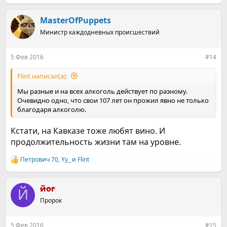
е
а
к
MasterOfPuppets
ц
Министр каждодневных происшествий
и
и
:
5 Фев 2016
#14
Flint написал(а):
Мы разные и на всех алкоголь действует по разному.
Очевидно одно, что свои 107 лет он прожил явно не только
благодаря алкоголю.
Кстати, на Кавказе тоже любят вино. И
продолжительность жизни там на уровне.
Петрович 70
,
Yy_
и
Flint
Р
е
а
к
йог
Й
ц
Пророк
и
и
:
5 Фев 2016
#15