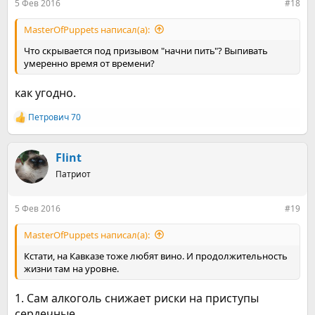
5 Фев 2016
#18
MasterOfPuppets написал(а):
Что скрывается под призывом "начни пить"? Выпивать
умеренно время от времени?
как угодно.
Петрович 70
Р
е
а
к
Flint
ц
Патриот
и
и
:
5 Фев 2016
#19
MasterOfPuppets написал(а):
Кстати, на Кавказе тоже любят вино. И продолжительность
жизни там на уровне.
1. Сам алкоголь снижает риски на приступы
сердечные.