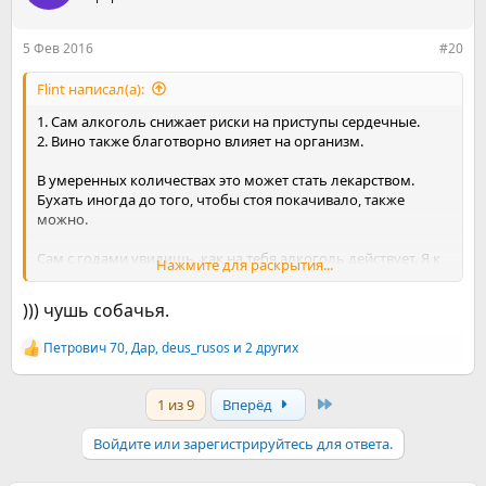
и
и
:
5 Фев 2016
#20
Flint написал(а):
1. Сам алкоголь снижает риски на приступы сердечные.
2. Вино также благотворно влияет на организм.
В умеренных количествах это может стать лекарством.
Бухать иногда до того, чтобы стоя покачивало, также
можно.
Сам с годами увидишь, как на тебя алкоголь действует. Я к
Нажмите для раскрытия...
30 стал пить меньше и меньше. До этого пил больше. Тебе
твой организм и опыт со временем подскажет, как и
))) чушь собачья.
сколько пить.
Петрович 70
,
Дар
,
deus_rusos
и 2 других
Р
Если у тебя нет равноценной замены алкоголю, то есть
е
такого увлечения, чтобы давало те же чувства, ощущения,
а
кайф, то, возможно, не стоит даже думать об отказе.
Last
1 из 9
Вперёд
к
ц
и
Войдите или зарегистрируйтесь для ответа.
и
: