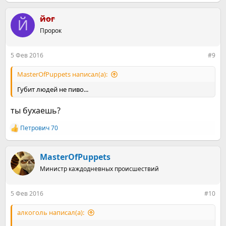
е
а
к
йог
Й
ц
Пророк
и
и
:
5 Фев 2016
#9
MasterOfPuppets написал(а):
Губит людей не пиво...
ты бухаешь?
Петрович 70
Р
е
а
к
MasterOfPuppets
ц
Министр каждодневных происшествий
и
и
:
5 Фев 2016
#10
алкоголь написал(а):