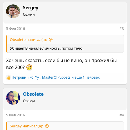
а
к
Sergey
ц
Одмин
и
и
:
5 Фев 2016
#3
Obsolete написал(а):
Убивает.В начале личность, потом тело.
Хочешь сказать, если бы не вино, он прожил бы
все 200?
Петрович 70
,
Yy_
,
MasterOfPuppets
и ещё 1 человек
Р
е
а
к
Obsolete
ц
Оракул
и
и
:
5 Фев 2016
#4
Sergey написал(а):