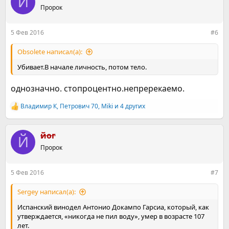
Й
ц
Пророк
и
и
:
5 Фев 2016
#6
Obsolete написал(а):
Убивает.В начале личность, потом тело.
однозначно. стопроцентно.непререкаемо.
Владимир К
,
Петрович 70
,
Miki
и 4 других
Р
е
а
к
йог
Й
ц
Пророк
и
и
:
5 Фев 2016
#7
Sergey написал(а):
Испанский винодел Антонио Докампо Гарсиа, который, как
утверждается, «никогда не пил воду», умер в возрасте 107
лет.