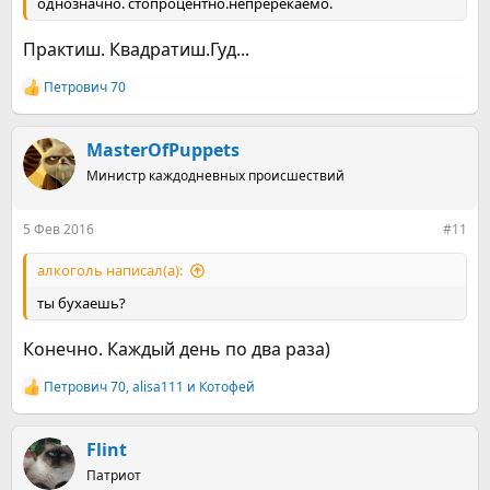
однозначно. стопроцентно.непререкаемо.
Практиш. Квадратиш.Гуд...
Петрович 70
Р
е
а
к
MasterOfPuppets
ц
Министр каждодневных происшествий
и
и
:
5 Фев 2016
#11
алкоголь написал(а):
ты бухаешь?
Конечно. Каждый день по два раза)
Петрович 70
,
alisa111
и
Котофей
Р
е
а
к
Flint
ц
Патриот
и