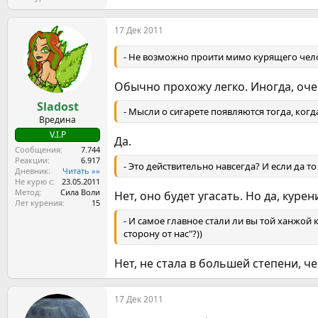
е
а
17 Дек 2011
к
ц
и
- Не возможно проити мимо курящего челов
и
:
Обычно прохожу легко. Иногда, оч
Sladost
- Мысли о сигарете появляются тогда, когд
Вредина
V.I.P
Да.
Сообщения
7.744
Реакции
6.917
- Это действительно навсегда? И если да 
Дневник
Читать »»
Не курю с
23.05.2011
Метод
Сила Воли
Нет, оно будет угасать. Но да, куре
Лет курения
15
- И самое главное стали ли вы той ханжой
сторону от нас"?))
Нет, не стала в большей степени, ч
17 Дек 2011