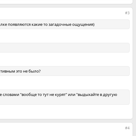
#3
атылке появляются какие то загадочные ощущения)
ротивным это не было?
е словами "вообще то тут не курят" или "выдыхайте в другую
#4