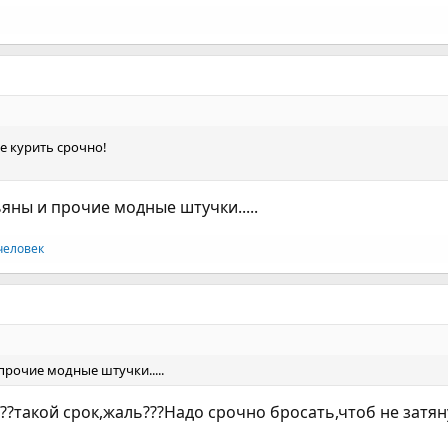
е курить срочно!
ьяны и прочие модные штучки.....
человек
прочие модные штучки.....
?такой срок,жаль???Надо срочно бросать,чтоб не затянул