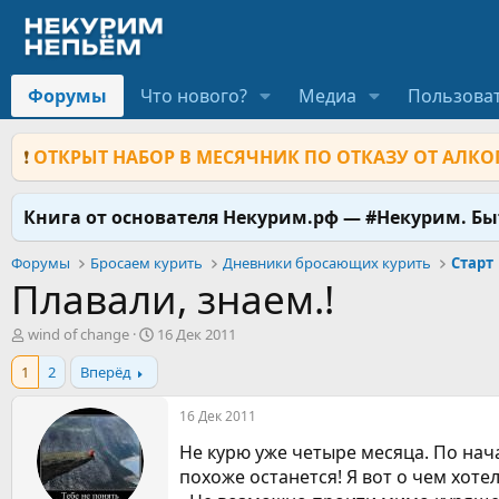
Форумы
Что нового?
Медиа
Пользова
❗
ОТКРЫТ НАБОР В МЕСЯЧНИК ПО ОТКАЗУ ОТ АЛКОГ
Книга от основателя Некурим.рф — #Некурим. Б
Форумы
Бросаем курить
Дневники бросающих курить
Старт
Плавали, знаем.!
А
Д
wind of change
16 Дек 2011
в
а
1
2
Вперёд
т
т
о
а
р
н
16 Дек 2011
т
а
Не курю уже четыре месяца. По нача
е
ч
м
а
похоже останется! Я вот о чем хотел
ы
л