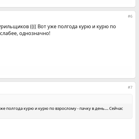
#6
урильщиков (((( Вот уже полгода курю и курю по
 слабее, однозначно!
#7
же полгода курю и курю по взрослому - пачку в день.... Сейчас