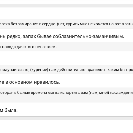
ека без замирания в сердце. (нет, курить мне не хочется но вот в з
ень редко, запах бывае соблазнительно-заманчивым.
а повода для этого нет совсем.
то получается это, (курение) нам действительно нравилось каким бы п
ние в основном нравилось.
 которая в былые времена могла испортить вам (нам, мне)) наслаждени
ем была.