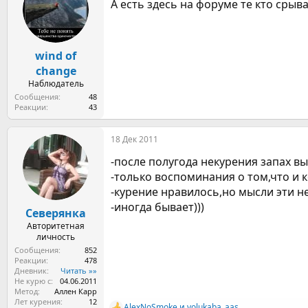
А есть здесь на форуме те кто срыв
wind of
change
Наблюдатель
Сообщения
48
Реакции
43
18 Дек 2011
-после полугода некурения запах в
-только воспоминания о том,что и ко
-курение нравилось,но мысли эти не
-иногда бывает)))
Северянка
Авторитетная
личность
Сообщения
852
Реакции
478
Дневник
Читать »»
Не курю с
04.06.2011
Метод
Аллен Карр
Лет курения
12
AlexNoSmoke
и
volukaba_aas