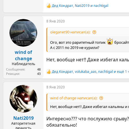
Дед Кондрат
,
Nati2019
и
nachtigal
Р
е
а
8 Янв 2020
к
ц
и
oleganet90 написал(а):
и
:
Ого, вот это раритетный топик
бросайт
А с 2011 по 2019 не курили?
wind of
change
Нет, вообще нет!! Даже избегал кал
Наблюдатель
Сообщения
48
Дед Кондрат
,
volukaba_aas
,
nachtigal
и ещё 1 
Р
Реакции
43
е
а
8 Янв 2020
к
ц
и
wind of change написал(а):
и
:
Нет, вообще нет!! Даже избегал кальяны и 
Nati2019
Интересно??? что послужило срыву??
Авторитетная
обязательно!
личность