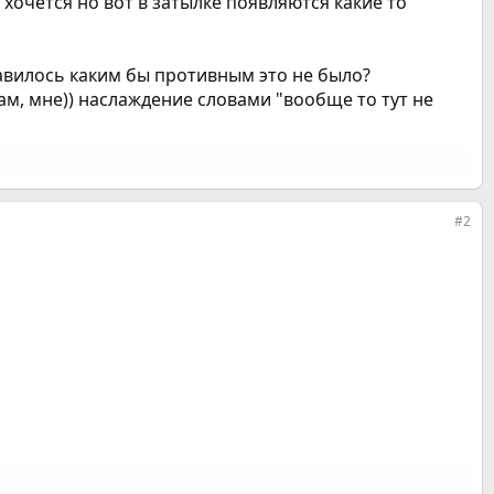
 хочется но вот в затылке появляются какие то
нравилось каким бы противным это не было?
ам, мне)) наслаждение словами "вообще то тут не
#2