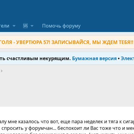
тели
🆘
Помочь форуму
ОЛЯ - УВЕРТЮРА 57! ЗАПИСЫВАЙСЯ, МЫ ЖДЕМ ТЕБЯ!!
ыть счастливым некурящим.
Бумажная версия
•
Элек
лу мне казалось что вот, еще пара неделек и тяга к сига
 спросить у форумчан... беспокоит ли Вас тоже что и ме