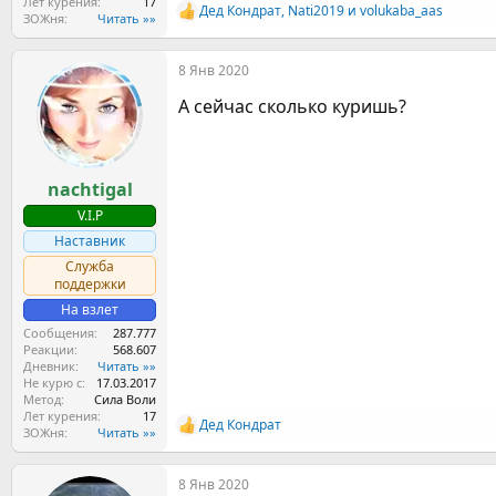
Лет курения
17
Дед Кондрат
,
Nati2019
и
volukaba_aas
Р
ЗОЖня
Читать »»
е
а
8 Янв 2020
к
ц
А сейчас сколько куришь?
и
и
:
nachtigal
V.I.P
Наставник
Служба
поддержки
На взлет
Сообщения
287.777
Реакции
568.607
Дневник
Читать »»
Не курю с
17.03.2017
Метод
Сила Воли
Лет курения
17
Дед Кондрат
Р
ЗОЖня
Читать »»
е
а
8 Янв 2020
к