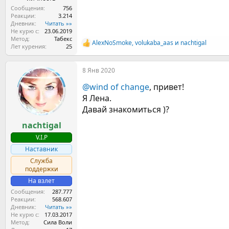
Сообщения
756
Реакции
3.214
Дневник
Читать »»
Не курю с
23.06.2019
Метод
Табекс
AlexNoSmoke
,
volukaba_aas
и
nachtigal
Р
Лет курения
25
е
а
8 Янв 2020
к
ц
@wind of change
, привет!
и
и
Я Лена.
:
Давай знакомиться )?
nachtigal
V.I.P
Наставник
Служба
поддержки
На взлет
Сообщения
287.777
Реакции
568.607
Дневник
Читать »»
Не курю с
17.03.2017
Метод
Сила Воли