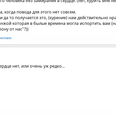
 человека без замирания в сердце. (нет, курить мне не
, когда повода для этого нет совсем.
ли да то получается это, (курение) нам действительно 
ханжой которая в былые времена могла испортить вам (н
ону от нас"?))
человек
рдце нет, или очень уж редко...