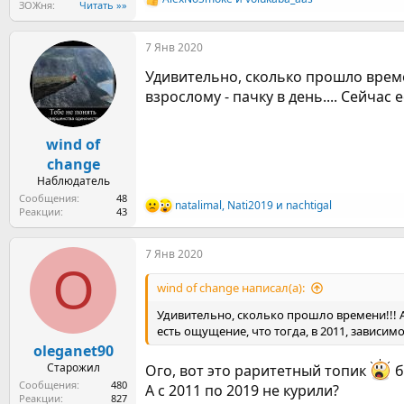
Р
ЗОЖня
Читать »»
е
а
7 Янв 2020
к
ц
Удивительно, сколько прошло времен
и
и
взрослому - пачку в день.... Сейчас
:
wind of
change
Наблюдатель
Сообщения
48
natalimal
,
Nati2019
и
nachtigal
Р
Реакции
43
е
а
7 Янв 2020
к
O
ц
и
wind of change написал(а):
и
:
Удивительно, сколько прошло времени!!! А 
есть ощущение, что тогда, в 2011, зависим
oleganet90
Старожил
Ого, вот это раритетный топик
б
Сообщения
480
А с 2011 по 2019 не курили?
Реакции
827