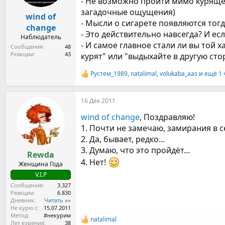
- Не возможно проити мимо курящего
а
загадочные ощущения)
wind of
- Мысли о сигарете появляются тогда
change
- Это действительно навсегда? И ес
Наблюдатель
- И самое главное стали ли вы той 
Сообщения
48
Реакции
43
курят" или "выдыхайте в другую стор
Рустем_1989
,
natalimal
,
volukaba_aas
и ещё 1 
Р
е
а
16 Дек 2011
к
ц
wind of change
, Поздравляю!
и
и
1. Почти не замечаю, замирания в се
:
2. Да, бывает, редко...
3. Думаю, что это пройдёт...
Rewda
4. Нет!
Женщина Года
V.I.P
Сообщения
3.327
Реакции
6.830
Дневник
Читать »»
Не курю с
15.07.2011
Метод
#некурим
natalimal
Р
Лет курения
38