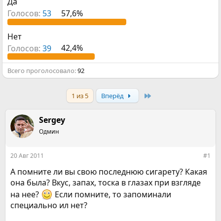
Да
р
н
т
а
Голосов:
53
57,6%
е
ч
м
а
Нет
ы
л
а
Голосов:
39
42,4%
Всего проголосовало
92
Last
1 из 5
Вперёд
Sergey
Одмин
20 Авг 2011
#1
А помните ли вы свою последнюю сигарету? Какая
она была? Вкус, запах, тоска в глазах при взгляде
на нее?
Если помните, то запоминали
специально ил нет?