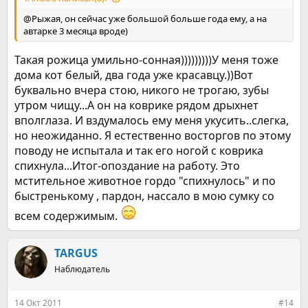
@Рыжая, он сейчас уже большой больше года ему, а на
автарке 3 месяца вроде)
Такая рожица умильно-сонная)))))))))У меня тоже
дома кот белый, два года уже красавцу.))Вот
буквально вчера стою, никого не трогаю, зубы
утром чищу...А он на коврике рядом дрыхнет
вполглаза. И вздумалось ему меня укусить..слегка,
но неожиданно. Я естественно восторгов по этому
поводу не испытала и так его ногой с коврика
спихнула...Итог-опоздание на работу. Это
мстительное животное гордо "спихнулось" и по
быстренькому , пардон, нассало в мою сумку со
всем содержимым.
TARGUS
Наблюдатель
14 Окт 2011
#14