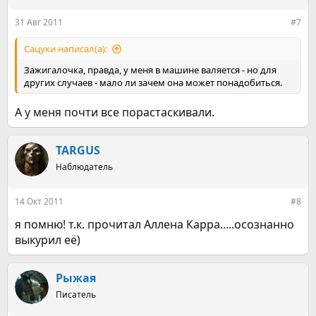
и
:
31 Авг 2011
#7
Сацуки написал(а):
Зажигалочка, правда, у меня в машине валяется - но для
других случаев - мало ли зачем она может понадобиться.
А у меня почти все порастаскивали.
TARGUS
Наблюдатель
14 Окт 2011
#8
я помню! т.к. прочитал Аллена Карра.....осознанно
выкурил её)
Рыжая
Писатель