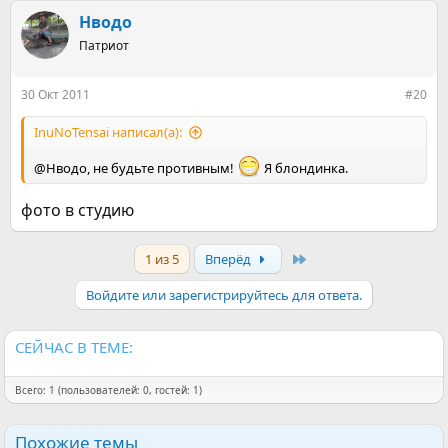
а
к
Нводо
ц
Патриот
и
и
:
30 Окт 2011
#20
InuNoTensai написал(а):
@Нводо, не будьте противным!
Я блондинка.
фото в студию
Last
1 из 5
Вперёд
Войдите или зарегистрируйтесь для ответа.
СЕЙЧАС В ТЕМЕ:
Всего: 1 (пользователей: 0, гостей: 1)
Похожие темы