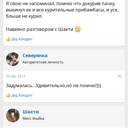
Я свою не запоминал, помню что докурив пачку,
выкинул ее и все курительные прибамбасы, и усе,
бльше не курил.
Навеяно разговором с Шакти
Дед Кондрат
Р
е
а
к
Северянка
ц
Авторитетная личность
и
и
:
20 Авг 2011
#2
Задумалась...Удивительно,но не помню!)))
Дед Кондрат
Р
е
а
к
Шакти
ц
Мисс Улыбка
и
и