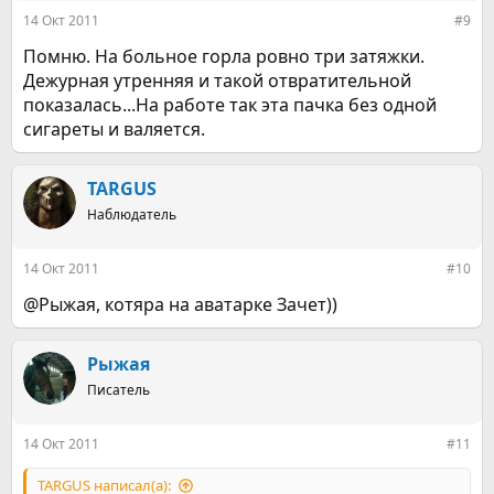
14 Окт 2011
#9
Помню. На больное горла ровно три затяжки.
Дежурная утренняя и такой отвратительной
показалась...На работе так эта пачка без одной
сигареты и валяется.
TARGUS
Наблюдатель
14 Окт 2011
#10
@Рыжая, котяра на аватарке Зачет))
Рыжая
Писатель
14 Окт 2011
#11
TARGUS написал(а):