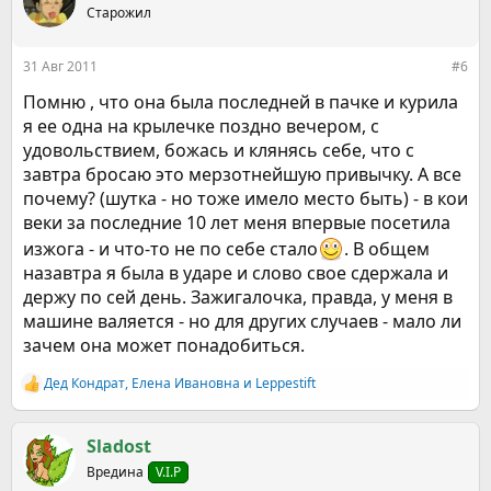
ц
Старожил
и
и
:
31 Авг 2011
#6
Помню , что она была последней в пачке и курила
я ее одна на крылечке поздно вечером, с
удовольствием, божась и клянясь себе, что с
завтра бросаю это мерзотнейшую привычку. А все
почему? (шутка - но тоже имело место быть) - в кои
веки за последние 10 лет меня впервые посетила
изжога - и что-то не по себе стало
. В общем
назавтра я была в ударе и слово свое сдержала и
держу по сей день. Зажигалочка, правда, у меня в
машине валяется - но для других случаев - мало ли
зачем она может понадобиться.
Дед Кондрат
,
Елена Ивановна
и
Leppestift
Р
е
а
к
Sladost
ц
Вредина
V.I.P
и