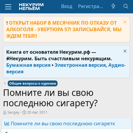
Вход
Регистрация
❗
ОТКРЫТ НАБОР В МЕСЯЧНИК ПО ОТКАЗУ ОТ
АЛКОГОЛЯ - УВЕРТЮРА 57! ЗАПИСЫВАЙСЯ, МЫ
ЖДЕМ ТЕБЯ!!
Книга от основателя Некурим.рф —
#Некурим. Быть счастливым некурящим.
Бумажная версия
•
Электронная версия
,
Аудио-
версия
Общие вопросы о курении
Помните ли вы свою
последнюю сигарету?
А
Д
Sergey
20 Авг 2011
в
а
т
Помните ли вы свою последнюю сигаретк
т
о
а