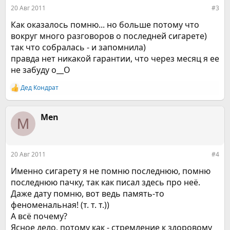
:
20 Авг 2011
#3
Как оказалось помню... но больше потому что
вокруг много разговоров о последней сигарете)
так что собралась - и запомнила)
правда нет никакой гарантии, что через месяц я ее
не забуду о__О
Дед Кондрат
Р
е
а
к
Men
M
ц
и
и
:
20 Авг 2011
#4
Именно сигарету я не помню последнюю, помню
последнюю пачку, так как писал здесь про неё.
Даже дату помню, вот ведь память-то
феноменальная! (т. т. т.))
А всё почему?
Ясное дело, потому как - стремление к здоровому