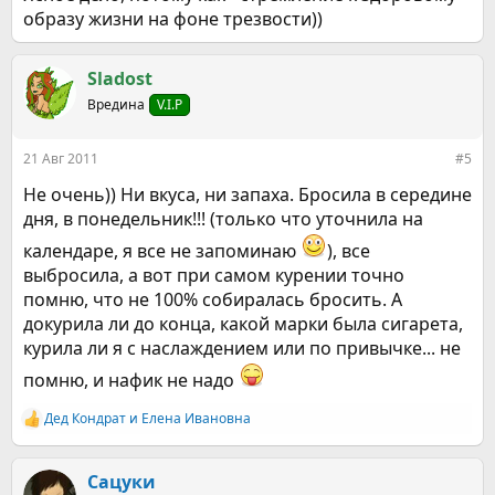
образу жизни на фоне трезвости))
Sladost
Вредина
V.I.P
21 Авг 2011
#5
Не очень)) Ни вкуса, ни запаха. Бросила в середине
дня, в понедельник!!! (только что уточнила на
календаре, я все не запоминаю
), все
выбросила, а вот при самом курении точно
помню, что не 100% собиралась бросить. А
докурила ли до конца, какой марки была сигарета,
курила ли я с наслаждением или по привычке... не
помню, и нафик не надо
Дед Кондрат
и
Елена Ивановна
Р
е
а
к
Сацуки