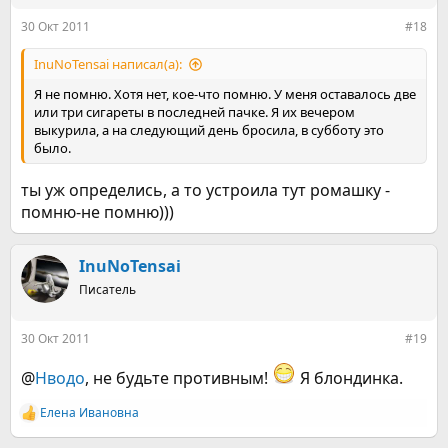
30 Окт 2011
#18
InuNoTensai написал(а):
Я не помню. Хотя нет, кое-что помню. У меня оставалось две
или три сигареты в последней пачке. Я их вечером
выкурила, а на следующий день бросила, в субботу это
было.
ты уж определись, а то устроила тут ромашку -
помню-не помню)))
InuNoTensai
Писатель
30 Окт 2011
#19
@
Нводо
, не будьте противным!
Я блондинка.
Елена Ивановна
Р
е