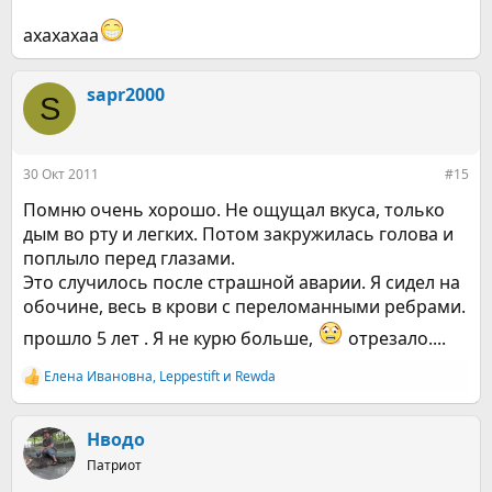
ахахахаа
sapr2000
S
30 Окт 2011
#15
Помню очень хорошо. Не ощущал вкуса, только
дым во рту и легких. Потом закружилась голова и
поплыло перед глазами.
Это случилось после страшной аварии. Я сидел на
обочине, весь в крови с переломанными ребрами.
прошло 5 лет . Я не курю больше,
отрезало....
Елена Ивановна
,
Leppestift
и
Rewda
Р
е
а
к
Нводо
ц
Патриот
и
и