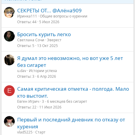
СЕКРЕТЫ ОТ... @Алёна909
Иринка111
Общие вопросы о курении
Ответы
44
5 Июл 2026
Бросить курить легко
Светлана Сочи
Эверест
Ответы
5
13 Окт 2025
Я думал это невозможно, но вот уже 5 лет
без сигарет
u.dav
Истории успеха
Ответы
3
6 Апр 2026
Самая критическая отметка - полгода. Мало
Е
кто выстоит.
Евген Игрич
3 - 6 месяцев без сигарет
Ответы
22
11 Июл 2026
Первый и последний дневник по отказу от
курения
vlad5225
Старт