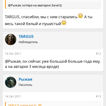
@Рыжая, котяра на аватарке Зачет))
TARGUS, спасибки, мы с ним старались
А ты
весь такой белый и пушистый
TARGUS
Наблюдатель
14 Окт 2011
#12
@Рыжая, он сейчас уже большой больше года ему,
а на автарке 3 месяца вроде)
Рыжая
Писатель
14 Окт 2011
#13
TARGUS написал(а):