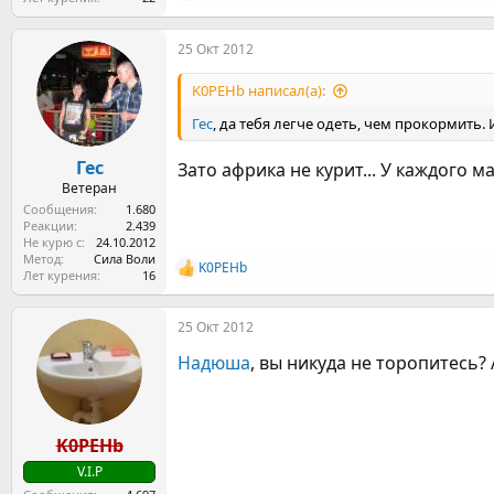
е
а
25 Окт 2012
к
ц
и
K0PEHb написал(а):
и
:
Гес
, да тебя легче одеть, чем прокормить. 
Гес
Зато африка не курит... У каждого ма
Ветеран
Сообщения
1.680
Реакции
2.439
Не курю с
24.10.2012
Метод
Сила Воли
K0PEHb
Р
Лет курения
16
е
а
25 Окт 2012
к
ц
Надюша
, вы никуда не торопитесь? 
и
и
:
K0PEHb
V.I.P