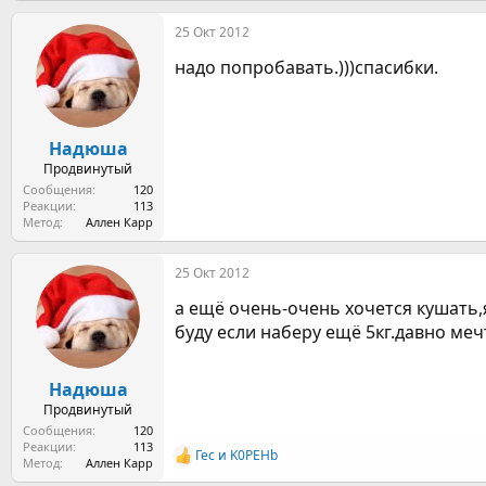
а
25 Окт 2012
к
ц
надо попробавать.)))спасибки.
и
и
:
Надюша
Продвинутый
Сообщения
120
Реакции
113
Метод
Аллен Карр
25 Окт 2012
а ещё очень-очень хочется кушать,я
буду если наберу ещё 5кг.давно ме
Надюша
Продвинутый
Сообщения
120
Реакции
113
Гес
и
K0PEHb
Р
Метод
Аллен Карр
е