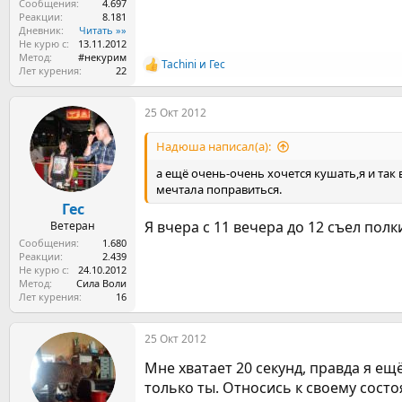
Сообщения
4.697
Реакции
8.181
Дневник
Читать »»
Не курю с
13.11.2012
Метод
#некурим
Tachini
и
Гес
Р
Лет курения
22
е
а
25 Окт 2012
к
ц
и
Надюша написал(а):
и
:
а ещё очень-очень хочется кушать,я и так 
мечтала поправиться.
Гес
Я вчера с 11 вечера до 12 съел полк
Ветеран
Сообщения
1.680
Реакции
2.439
Не курю с
24.10.2012
Метод
Сила Воли
Лет курения
16
25 Окт 2012
Мне хватает 20 секунд, правда я ещё
только ты. Относись к своему состо