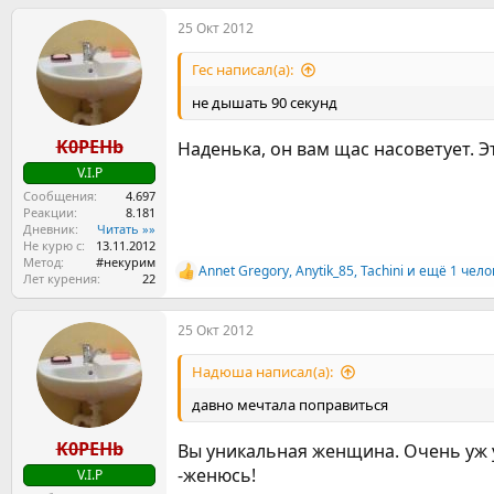
а
25 Окт 2012
к
ц
и
Гес написал(а):
и
:
не дышать 90 секунд
K0PEHb
Наденька, он вам щас насоветует. 
V.I.P
Сообщения
4.697
Реакции
8.181
Дневник
Читать »»
Не курю с
13.11.2012
Метод
#некурим
Annet Gregory
,
Anytik_85
,
Tachini
и ещё 1 чело
Р
Лет курения
22
е
а
25 Окт 2012
к
ц
и
Надюша написал(а):
и
:
давно мечтала поправиться
K0PEHb
Вы уникальная женщина. Очень уж 
-женюсь!
V.I.P