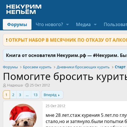
Форумы
Что нового?
Медиа
Пользова
❗
ОТКРЫТ НАБОР В МЕСЯЧНИК ПО ОТКАЗУ ОТ АЛКОГ
Книга от основателя Некурим.рф — #Некурим. Б
Форумы
Бросаем курить
Дневники бросающих курить
Старт
Помогите бросить курит
А
Д
Надюша
25 Окт 2012
в
а
1
2
3
…
13
Вперёд
т
т
о
а
р
н
25 Окт 2012
т
а
мне 28 лет.стаж курения 5 лет.по г
е
ч
м
а
стало,но и затянуло.были попытки б
ы
л