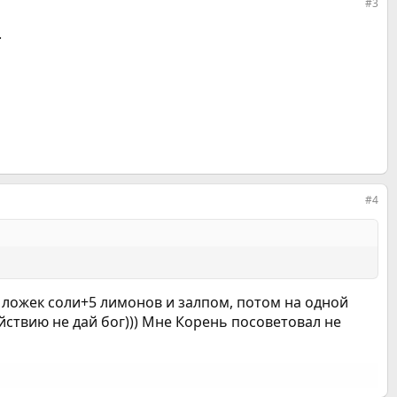
#3
.
#4
ь ложек соли+5 лимонов и залпом, потом на одной
ействию не дай бог))) Мне Корень посоветовал не