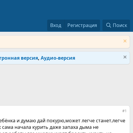
Вход
Регистрация
Поиск
тронная версия
,
Аудио-версия
#1
ребёнка и думаю дай покурю,может легче станет.легче
к сама начала курить даже запаха дыма не