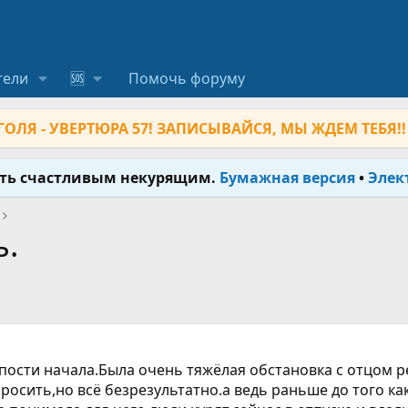
тели
🆘
Помочь форуму
ОЛЯ - УВЕРТЮРА 57! ЗАПИСЫВАЙСЯ, МЫ ЖДЕМ ТЕБЯ!!
ыть счастливым некурящим.
Бумажная версия
•
Элек
ь.
лупости начала.Была очень тяжёлая обстановка с отцом 
росить,но всё безрезультатно.а ведь раньше до того ка