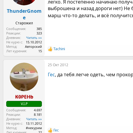
легко. Я постепенно начинаю получ
выброшена и назад дороги нет) Не бо
ThunderGnom
марш что-то делать, и всё получит
e
Старожил
Сообщения
385
Реакции
323
Дневник
Читать »»
Не курю с
15.10.2012
Метод
Авторский
Tachini
Р
Лет курения
15
е
а
25 Окт 2012
к
ц
Гес
, да тебя легче одеть, чем проко
и
и
:
K0PEHb
V.I.P
Сообщения
4.697
Реакции
8.181
Дневник
Читать »»
Не курю с
13.11.2012
Метод
#некурим
Гес
Р
Лет курения
22