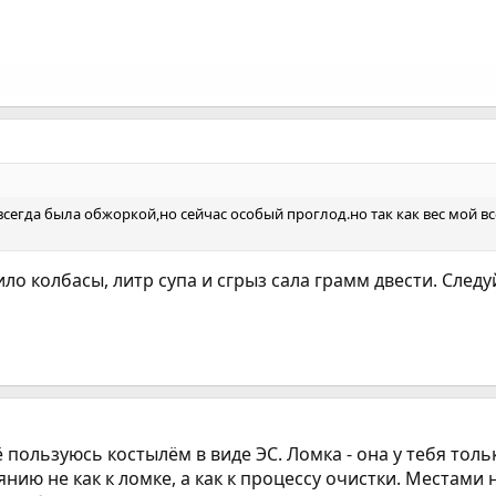
всегда была обжоркой,но сейчас особый проглод.но так как вес мой все
ило колбасы, литр супа и сгрыз сала грамм двести. Следу
 пользуюсь костылём в виде ЭС. Ломка - она у тебя тольк
янию не как к ломке, а как к процессу очистки. Местами