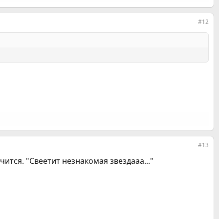
#12
#13
чится. "Свеетит незнакомая звездааа..."