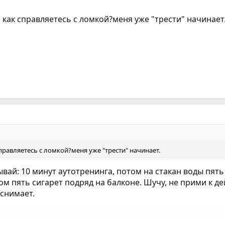
а как справляетесь с ломкой?меня уже "трести" начинает
справляетесь с ломкой?меня уже "трести" начинает.
ывай: 10 минут аутотренинга, потом на стакан воды пят
ом пять сигарет подряд на балконе. Шучу, не прими к д
 снимает.