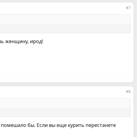
#7
шь женщину, ирод!
#8
помешало бы. Если вы еще курить перестанете