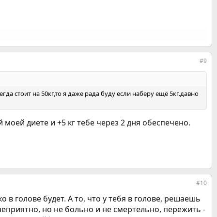
#9
гда стоит на 50кг,то я даже рада буду если наберу ещё 5кг.давно
й моей диете и +5 кг тебе через 2 дня обеспечено.
#10
о в голове будет. А то, что у тебя в голове, решаешь
 неприятно, но не больно и не смертельно, пережить -