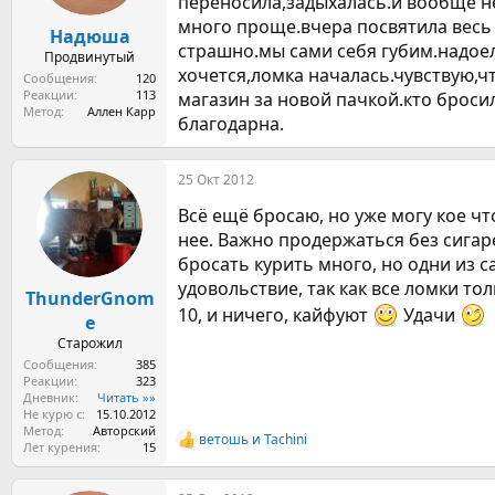
переносила,задыхалась.и вообще не 
а
много проще.вчера посвятила весь
Надюша
страшно.мы сами себя губим.надоел
Продвинутый
хочется,ломка началась.чувствую,ч
Сообщения
120
Реакции
113
магазин за новой пачкой.кто броси
Метод
Аллен Карр
благодарна.
25 Окт 2012
Всё ещё бросаю, но уже могу кое ч
нее. Важно продержаться без сигар
бросать курить много, но одни из с
удовольствие, так как все ломки тол
ThunderGnom
10, и ничего, кайфуют
Удачи
e
Старожил
Сообщения
385
Реакции
323
Дневник
Читать »»
Не курю с
15.10.2012
Метод
Авторский
ветошь
и
Tachini
Р
Лет курения
15
е
а