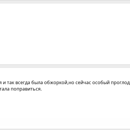
 и так всегда была обжоркой,но сейчас особый проглод.но
чтала поправиться.