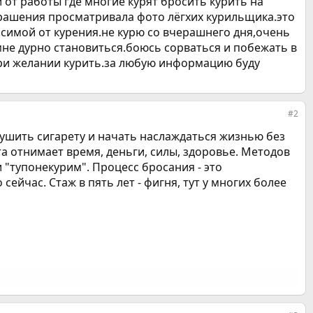
 от работы где многие курят бросить курить на
трашения просматривала фото лёгхих курильщика.это
исимой от курения.не курю со вчерашнего дня,очень
мне дурно становиться.боюсь сорваться и побежать в
 при желании курить.за любую информацию буду
#2
отушить сигарету и начать наслаждаться жизнью без
та отнимает время, деньги, силы, здоровье. Методов
и "тупонекурим". Процесс бросания - это
сейчас. Стаж в пять лет - фигня, тут у многих более