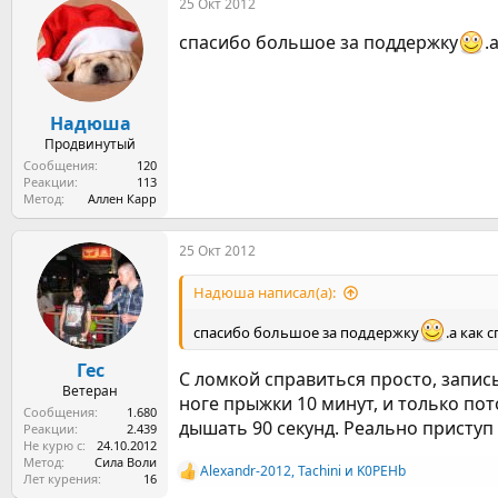
25 Окт 2012
к
ц
спасибо большое за поддержку
.
и
и
:
Надюша
Продвинутый
Сообщения
120
Реакции
113
Метод
Аллен Карр
25 Окт 2012
Надюша написал(а):
спасибо большое за поддержку
.а как 
Гес
С ломкой справиться просто, запис
Ветеран
ноге прыжки 10 минут, и только пот
Сообщения
1.680
дышать 90 секунд. Реально приступ
Реакции
2.439
Не курю с
24.10.2012
Метод
Сила Воли
Alexandr-2012
,
Tachini
и
K0PEHb
Р
Лет курения
16
е