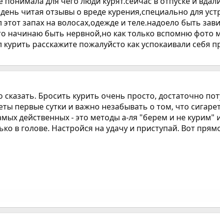
понимала для чего люди курят.сейчас в отпуске и вдали
 день читая отзывы о вреде курения,специально для ус
 этот запах на волосах,одежде и теле.надоело быть зав
то начинаю быть нервной,но как только вспомню фото 
л курить расскажите пожалуйсто как успокаивали себя
то сказать. Бросить курить очень просто, достаточно п
еты первые сутки и важно незабывать о том, что сигаре
амых действенных - это методы а-ля "берем и не курим" 
ько в голове. Настройся на удачу и приступай. Вот прямо 