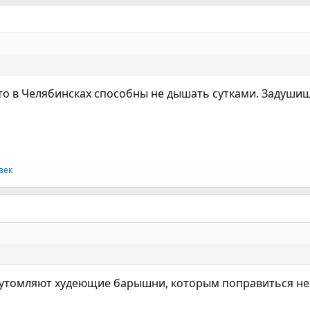
Это в Челябинсках способны не дышать сутками. Задуши
век
утомляют худеющие барышни, которым поправиться не 