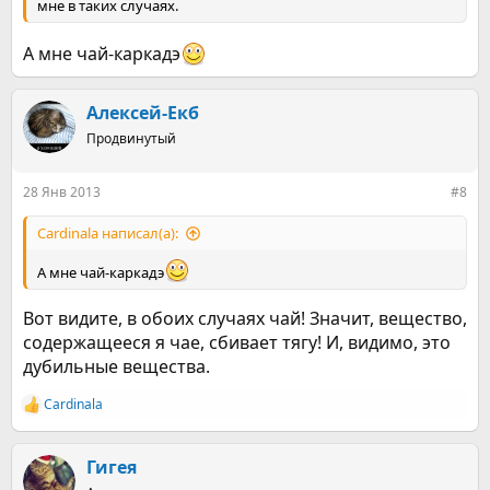
мне в таких случаях.
она бросала... )))
И во многом большую помощь оказал Дневник
А мне чай-каркадэ
бросающего курить, который я нашел на этом сайте.
Приятно читать его, и чувствовать, что в твоем организме
происходят такие чудесные перемены...
Алексей-Екб
Всем успехов в нашем общем деле!
Продвинутый
28 Янв 2013
#8
Cardinala написал(а):
А мне чай-каркадэ
Вот видите, в обоих случаях чай! Значит, вещество,
содержащееся я чае, сбивает тягу! И, видимо, это
дубильные вещества.
Cardinala
Р
е
а
к
Гигея
ц