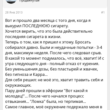
е
Продвинутый
ч
м
а
ы
л
28 Янв 2013
#1
а
Вот и прошло два месяца с того дня, когда я
выкурил ПОСЛЕДНЮЮ сигарету.
Хочется верить, что это была действительно
последняя сигарета в жизни.
Теперь о том, как я пришел к этому. Бросать
собирался давно. Были и неудачные попытки - 3-4
дня, максимум неделя. После чего следовал срыв.
В какой то момент подумалось, что всё, хватит! И с
утра следующего дня - полный отказ от курения.
Без уменьшения дозы, без пластырей и жвачек,
без гипноза и Карра...
Для себя решил: не моё это, хватит травить себя и
окружающих.
Пару дней прошли в эйфории "Вот какой я
молодец!"... После чего начался процесс
отвыкания... "Ломка" была, но терпимая...
Самое главное, моё окружение подержало меня в