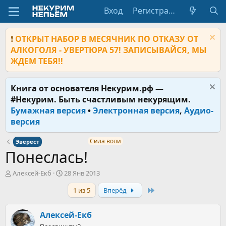
Вход
Регистрация
❗
ОТКРЫТ НАБОР В МЕСЯЧНИК ПО ОТКАЗУ ОТ
АЛКОГОЛЯ - УВЕРТЮРА 57! ЗАПИСЫВАЙСЯ, МЫ
ЖДЕМ ТЕБЯ!!
Книга от основателя Некурим.рф —
#Некурим. Быть счастливым некурящим.
Бумажная версия
•
Электронная версия
,
Аудио-
версия
Сила воли
Эверест
Понеслась!
А
Д
Алексей-Екб
28 Янв 2013
в
а
Last
1 из 5
Вперёд
т
т
о
а
р
н
Алексей-Екб
т
а