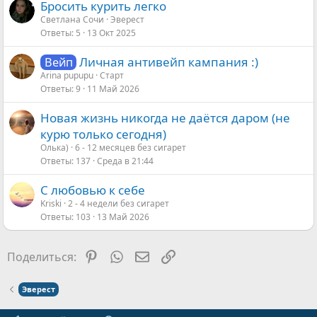
Бросить курить легко
Светлана Сочи
Эверест
Ответы
5
13 Окт 2025
Личная антивейп кампания :)
Вейп
Arina pupupu
Старт
Ответы
9
11 Май 2026
Новая жизнь никогда не даётся даром (не
курю только сегодня)
Олька)
6 - 12 месяцев без сигарет
Ответы
137
Среда в 21:44
С любовью к себе
Kriski
2 - 4 недели без сигарет
Ответы
103
13 Май 2026
Pinterest
WhatsApp
Электронная почта
Ссылка
Поделиться:
Эверест