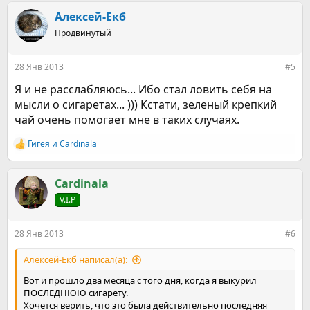
Алексей-Екб
Продвинутый
28 Янв 2013
#5
Я и не расслабляюсь... Ибо стал ловить себя на
мысли о сигаретах... ))) Кстати, зеленый крепкий
чай очень помогает мне в таких случаях.
Гигея
и
Cardinala
Р
е
а
к
Cardinala
ц
V.I.P
и
и
:
28 Янв 2013
#6
Алексей-Екб написал(а):
Вот и прошло два месяца с того дня, когда я выкурил
ПОСЛЕДНЮЮ сигарету.
Хочется верить, что это была действительно последняя