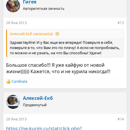
к
Гигея
ц
Авторитетная личность
и
и
:
28 Янв 2013
#13
Алексей-Екб написал(а):
Здравствуйте! И у Вас еще все впереди! Поверьте в себя,
поверьте в то, что Вам это по плечу! А если не попробовать,
то можно и не узнать, на что Вы способны! Удачи!
Большое спасибо!!! Я уже кайфую от новой
жизни)))))) Кажется, что и не курила никогда!!!
Cardinala
Р
е
а
к
Алексей-Екб
ц
Продвинутый
и
и
:
28 Янв 2013
#14
https://ne-kurim.ru/stat/click.php?