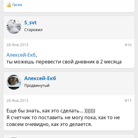
Гигея
Р
е
а
к
S_svt
ц
Старожил
и
и
:
28 Янв 2013
#16
Алексей-Екб
,
ты можешь перевести свой дневник в 2 месяца
Алексей-Екб
Продвинутый
28 Янв 2013
#17
Еще бы знать, как это сделать... )))))))
Я счетчик то поставить не могу пока, как то не
совсем очевидно, как это делается.