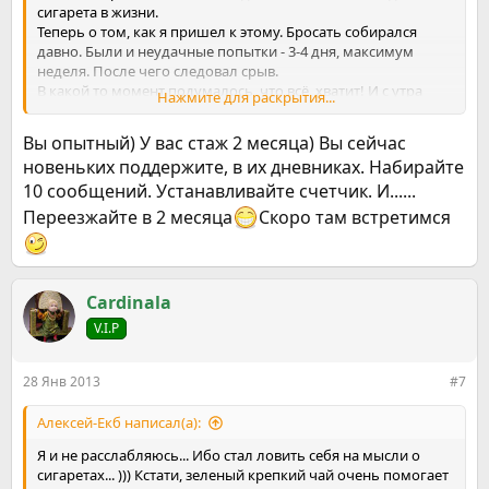
сигарета в жизни.
Теперь о том, как я пришел к этому. Бросать собирался
давно. Были и неудачные попытки - 3-4 дня, максимум
неделя. После чего следовал срыв.
В какой то момент подумалось, что всё, хватит! И с утра
Нажмите для раскрытия...
следующего дня - полный отказ от курения. Без
уменьшения дозы, без пластырей и жвачек, без гипноза и
Вы опытный) У вас стаж 2 месяца) Вы сейчас
Карра...
новеньких поддержите, в их дневниках. Набирайте
Для себя решил: не моё это, хватит травить себя и
10 сообщений. Устанавливайте счетчик. И......
окружающих.
Пару дней прошли в эйфории "Вот какой я молодец!"...
Переезжайте в 2 месяца
Скоро там встретимся
После чего начался процесс отвыкания... "Ломка" была, но
терпимая...
Самое главное, моё окружение подержало меня в моем
стремлении избавиться от этой зависимости. Не было
Cardinala
подколов, смешков... Люди поняли, что настроен я
решительно!
V.I.P
...Проходил один день за другим, все далее отодвигая меня
от никотина... Пока прошло всего два месяца, но
28 Янв 2013
#7
решимость и уверенность в своих силах не пропала и не
уменьшилась. Да, было и тяжело, было и желание взяться
Алексей-Екб написал(а):
за сигарету... Но переборол...
Самое главное, мой поступок оценил СЫН!!! Всего 10 лет
Я и не расслабляюсь... Ибо стал ловить себя на мысли о
человеку, но он тоже понимал, что это очень и очень
сигаретах... ))) Кстати, зеленый крепкий чай очень помогает
пагубная привычка. И теперь он наседает на мать, чтоб и