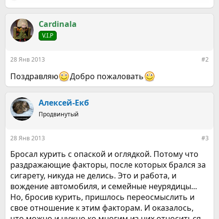
е
а
к
Cardinala
ц
V.I.P
и
и
:
28 Янв 2013
#2
Поздравляю
Добро пожаловать
Алексей-Екб
Продвинутый
28 Янв 2013
#3
Бросал курить с опаской и оглядкой. Потому что
раздражающие факторы, после которых брался за
сигарету, никуда не делись. Это и работа, и
вождение автомобиля, и семейные неурядицы...
Но, бросив курить, пришлось переосмыслить и
свое отношение к этим факторам. И оказалось,
что можно и нужно ко многим из них относиться