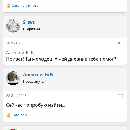
Cardinala
и
Гигея
Р
е
а
к
S_svt
ц
Старожил
и
и
:
28 Янв 2013
#11
Алексей-Екб
,
Привет! Ты молодец! А чей дневник тебе помог?
Алексей-Екб
Продвинутый
28 Янв 2013
#12
Сейчас попробую найти...
Cardinala
Р
е
а