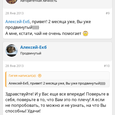
Авторитетная личность
и
и
:
28 Янв 2013
#9
Алексей-Екб
, привет! 2 месяца уже, Вы уже
продвинутый)))))
А мне, кстати, чай не очень помогает
Алексей-Екб
Продвинутый
28 Янв 2013
#10
Гигея написал(а):
Алексей-Екб, привет! 2 месяца уже, Вы уже продвинутый)))))
Здравствуйте! И у Вас еще все впереди! Поверьте в
себя, поверьте в то, что Вам это по плечу! А если
не попробовать, то можно и не узнать, на что Вы
способны! Удачи!