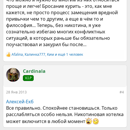
проще и легче! Бросание курить - это, как мне
кажется, не просто процесс замещения вредной
привычки чем то другим, а еще в чём то и
философия... Теперь, без никотина, я уже
сознательно избегаю многих конфликтных
ситуаций, в которых раньше бы обязательно
поучаствовал и закурил бы после...
Afalina
,
Калинка777
,
Ким
и ещё 1 человек
Р
е
а
к
Cardinala
ц
V.I.P
и
и
:
28 Янв 2013
#4
Алексей-Екб
Все правильно. Спокойнее становишься. Только
расслабляться особо нельзя. Никотиновая хотелка
может включится в любой момент