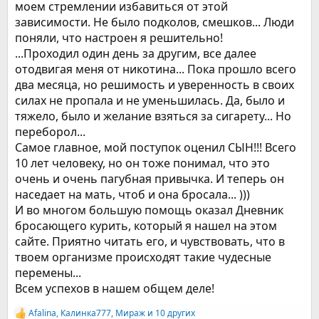
моем стремлении избавиться от этой
зависимости. Не было подколов, смешков... Люди
поняли, что настроен я решительно!
...Проходил один день за другим, все далее
отодвигая меня от никотина... Пока прошло всего
два месяца, но решимость и уверенность в своих
силах не пропала и не уменьшилась. Да, было и
тяжело, было и желание взяться за сигарету... Но
переборол...
Самое главное, мой поступок оценил СЫН!!! Всего
10 лет человеку, но он тоже понимал, что это
очень и очень пагубная привычка. И теперь он
наседает на мать, чтоб и она бросала... )))
И во многом большую помощь оказал Дневник
бросающего курить, который я нашел на этом
сайте. Приятно читать его, и чувствовать, что в
твоем организме происходят такие чудесные
перемены...
Всем успехов в нашем общем деле!
Afalina
,
Калинка777
,
Мираж
и 10 других
Р