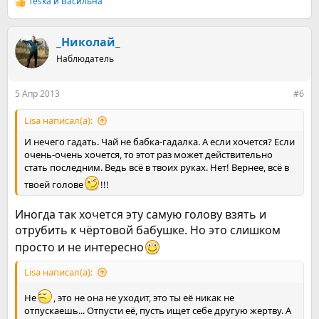
Teska
и
Васильна
Р
е
а
к
_Николай_
ц
Наблюдатель
и
и
:
5 Апр 2013
#6
Lisa написал(а):
И нечего гадать. Чай не бабка-гадалка. А если хочется? Если
очень-очень хочется, то этот раз может действительно
стать последним. Ведь всё в твоих руках. Нет! Вернее, всё в
твоей голове
!!!
Иногда так хочется эту самую голову взять и
отрубить к чёртовой бабушке. Но это слишком
просто и не интересно
Lisa написал(а):
Не
, это не она не уходит, это ты её никак не
отпускаешь... Отпусти её, пусть ищет себе другую жертву. А