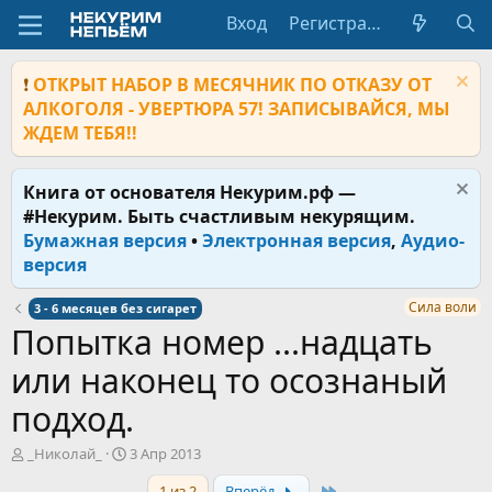
Вход
Регистрация
❗
ОТКРЫТ НАБОР В МЕСЯЧНИК ПО ОТКАЗУ ОТ
АЛКОГОЛЯ - УВЕРТЮРА 57! ЗАПИСЫВАЙСЯ, МЫ
ЖДЕМ ТЕБЯ!!
Книга от основателя Некурим.рф —
#Некурим. Быть счастливым некурящим.
Бумажная версия
•
Электронная версия
,
Аудио-
версия
Сила воли
3 - 6 месяцев без сигарет
Попытка номер ...надцать
или наконец то осознаный
подход.
А
Д
_Николай_
3 Апр 2013
в
а
Last
1 из 2
Вперёд