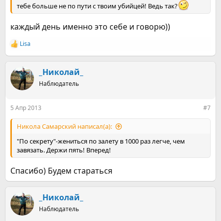
тебе больше не по пути с твоим убийцей! Ведь так?
каждый день именно это себе и говорю))
Lisa
Р
е
а
к
_Николай_
ц
Наблюдатель
и
и
:
5 Апр 2013
#7
Никола Самарский написал(а):
"По секрету"-жениться по залету в 1000 раз легче, чем
завязать. Держи пять! Вперед!
Спасибо) Будем стараться
_Николай_
Наблюдатель