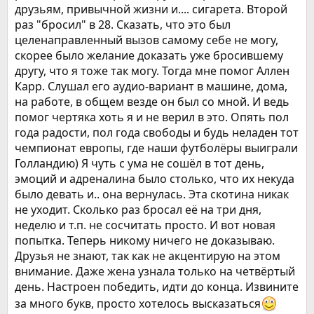
друзьям, привычной жизни и.... сигарета. Второй
раз "бросил" в 28. Сказать, что это был
целенаправленный вызов самому себе не могу,
скорее было желание доказать уже бросившему
другу, что я тоже так могу. Тогда мне помог Аллен
Карр. Слушал его аудио-вариант в машине, дома,
на работе, в общем везде он был со мной. И ведь
помог чертяка хоть я и не верил в это. Опять пол
года радости, пол года свободы и будь неладен тот
чемпионат европы, где наши футболёры выиграли
Голландию) Я чуть с ума не сошёл в тот день,
эмоций и адреналина было столько, что их некуда
было девать и.. она вернулась. Эта скотина никак
не уходит. Сколько раз бросал её на три дня,
неделю и т.п. не сосчитать просто. И вот новая
попытка. Теперь никому ничего не доказываю.
Друзья не знают, так как не акцентирую на этом
внимание. Даже жена узнала только на четвёртый
день. Настроен победить, идти до конца. Извините
за много букв, просто хотелось высказаться