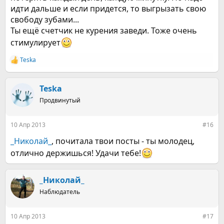
идти дальше и если придется, то выгрызать свою
свободу зубами...
Ты ещё счетчик не курения заведи. Тоже очень
стимулирует
Teska
Р
е
а
к
Teska
ц
Продвинутый
и
и
:
10 Апр 2013
#16
_Николай_
, почитала твои посты - ты молодец,
отлично держишься! Удачи тебе!
_Николай_
Наблюдатель
10 Апр 2013
#17