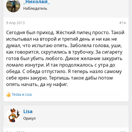
к
_Николай_
ц
Наблюдатель
и
и
:
9 Апр 2013
#14
Сегодня был приход. Жёсткий пипец просто. Такой
испытывал на второй и третий день и ни как не
думал, что испытаю опять. Заболела голова, уши,
как говорится, скрутились в трубочку. За сигарету
готов был убить любого. Дикое желание закурить
ломало изнутри. И так продолжалось с утра до
обеда. С обеда отпустило. Я теперь назло самому
себе хрен закурю. Терпишь такое дабы потом
опять начать, да ну нафиг.
Teska
и
Lisa
Р
е
а
к
Lisa
ц
Оракул
и
и
: