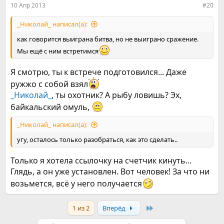
10 Апр 2013
#20
_Николай_ написал(а):
как говорится выиграна битва, но не выиграно сражение.
Мы ещё с ним встретимся
Я смотрю, ты к встрече подготовился... Даже
ружжо с собой взял
_Николай_
, ты охотник? А рыбу ловишь? Эх,
байкальский омуль,
_Николай_ написал(а):
угу, осталось только разобраться, как это сделать..
Только я хотела ссылочку на счетчик кинуть...
Глядь, а он уже установлен. Вот человек! За что ни
возьмется, всё у него получается
Last
1 из 2
Вперёд