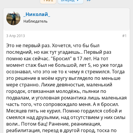
т
т
о
а
р
н
_Николай_
т
а
е
Наблюдатель
ч
м
а
ы
л
3 Апр 2013
#1
а
Это не первый раз. Хочется, что бы был
последний, но как тут угадаешь.. Первый раз
помню как сейчас. "Бросил" в 17 лет. На тот
момент стаж был не большой, лет 5, но уже тогда
осознавал, что это не то к чему я стремился. Тогда
это решение в моём кругу выглядело по меньше
мере странно. Лихие девяностые, маленький
городок, отвязанная молодёжь, пьянки по
подвалам, и уголовная романтика лишь маленькая
часть того, что сопровождало меня. А я бросил.
Месяцев пять не курил. Помню гордился собой и
смеялся над друзьями, над отсутствием у них силы
воли.. Потом бац! Ранение, реанимация,
реабилитация, перезд в другой город, тоска по