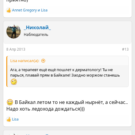
Annet Gregory
и
Lisa
Р
е
а
к
_Николай_
ц
Наблюдатель
и
и
:
8 Апр 2013
#13
Lisa написал(а):
Ага, а терапевт ещё ещё пошлет к дерматологу! Ты не
парься, плавай прям в Байкале! Заодно моржом станешь
В Байкал летом то не каждый нырнёт, а сейчас..
Надо хоть ледохода дождаться)))
Lisa
Р
е
а