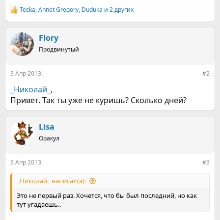
Teska
,
Annet Gregory
,
Duduka
и 2 других
Р
е
а
к
Flory
ц
Продвинутый
и
и
:
3 Апр 2013
#2
_Николай_
,
Привет. Так ты уже не куришь? Сколько дней?
Lisa
Оракул
3 Апр 2013
#3
_Николай_ написал(а):
Это не первый раз. Хочется, что бы был последний, но как
тут угадаешь..