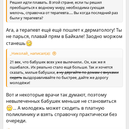
Решил идти плавать. В этой стране, если ты решил
преобщиться к водному миру, необходима сующая
мелочь, справочка от терапевта..... Вы когда последний раз
были у терапевта?
Ага, а терапевт ещё ещё пошлет к дерматологу! Ты
не парься, плавай прям в Байкале! Заодно моржом
станешь
_Николай_ написал(а):
21 век, что бабушек всех уже вылечили.. Ох, как же я
ошибался.. Их реально стало ещё больше. Так и хочется
сказать, милые бабушки,
а ну дёргайте по домам с внуками
сидеть
выздоравливайте по быстрее, дайте же дорогу
молодёжи!
Вот и некоторые врачи так думают, поэтому
невылеченных бабушек меньше не становиться
... А молодежь может сходить в платную
поликлинику и взять справочку практически без
очереди.