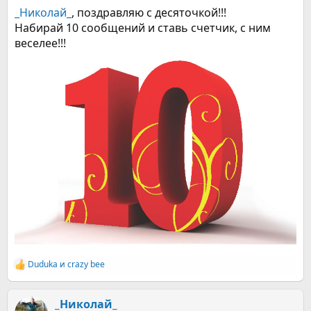
_Николай_
, поздравляю с десяточкой!!!
Набирай 10 сообщений и ставь счетчик, с ним
веселее!!!
Duduka
и
crazy bee
Р
е
а
к
_Николай_