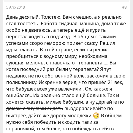
5 Апр 2013
#8
День десятый. Толстею. Вам смешно, а я реально
стал толстеть. Работа сидячая, машина, дома тоже
особо не двигаюсь, а теперь ещё и курить
перестал ходить в подъезд.. В общем с такими
успехами скоро геморою привет скажу. Решил
идти плавать. В этой стране, если ты решил
преобщиться к водному миру, необходима
сующая мелочь, справочка от терапевта..... Вы
когда последний раз были у терапевта? Я тут
недавно, не по собственной воле, заскочил в свою
поликлинику. Искренне верил, что пришёл 21 век,
что бабушек всех уже вылечили.. Ох, как же я
ошибался.. Их реально стало ещё больше. Так и
хочется сказать, милые бабушки,
а ну дёргайте по
домам с внуками сидеть
выздоравливайте по
быстрее, дайте же дорогу молодёжи!
В общем
нужно себя победить и сходить таки за
справочкой, тем более, что побеждать себя в