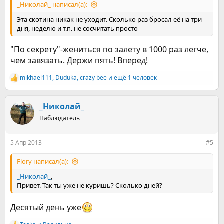
_Николай_ написал(а):
Эта скотина никак не уходит. Сколько раз бросал её на три
дня, неделю и т.п. не сосчитать просто
"По секрету"-жениться по залету в 1000 раз легче,
чем завязать. Держи пять! Вперед!
mikhael111
,
Duduka
,
crazy bee
и ещё 1 человек
Р
е
а
к
_Николай_
ц
Наблюдатель
и
и
:
5 Апр 2013
#5
Flory написал(а):
_Николай_
,
Привет. Так ты уже не куришь? Сколько дней?
Десятый день уже