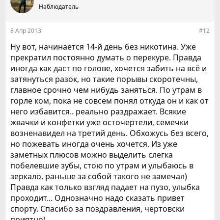
ц
Наблюдатель
и
и
:
8 Апр 2013
#12
Ну вот, начинается 14-й день без никотина. Уже
прекратил постоянно думать о перекуре. Правда
иногда как даст по голове, хочется забить на всё и
затянуться разок, но такие порывы скоротечны,
главное срочно чем нибудь заняться. По утрам в
горле ком, пока не совсем понял откуда он и как от
него избавится.. реально раздражает. Всякие
жвачки и конфетки уже осточертели, семечки
возненавидел на третий день. Обхожусь без всего,
но пожевать иногда очень хочется. Из уже
заметных плюсов можно выделить слегка
побелевшие зубы, стою по утрам и улыбаюсь в
зеркало, раньше за собой такого не замечал)
Правда как только взгляд падает на пузо, улыбка
проходит... Однозначно надо сказать привет
спорту. Спасибо за поздравления, чертовски
приятно)