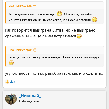
Lisa написал(а):
Вот видишь, какой ты молодец
!!! Не победил тебя
монстр никотиновый. Ты его сегодня с носом оставил
как говорится выиграна битва, но не выиграно
сражение. Мы ещё с ним встретимся
Lisa написал(а):
Ты ещё счетчик не курения заведи. Тоже очень стимулирует
угу, осталось только разобраться, как это сделать..
Lisa
Р
е
а
к
_Николай_
ц
Наблюдатель
и
и