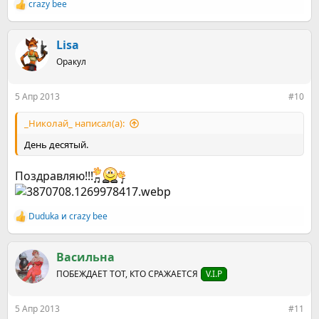
crazy bee
Р
е
а
к
Lisa
ц
Оракул
и
и
:
5 Апр 2013
#10
_Николай_ написал(а):
День десятый.
Поздравляю!!!
Duduka
и
crazy bee
Р
е
а
к
Васильна
ц
ПОБЕЖДАЕТ ТОТ, КТО СРАЖАЕТСЯ
V.I.P
и
и
:
5 Апр 2013
#11