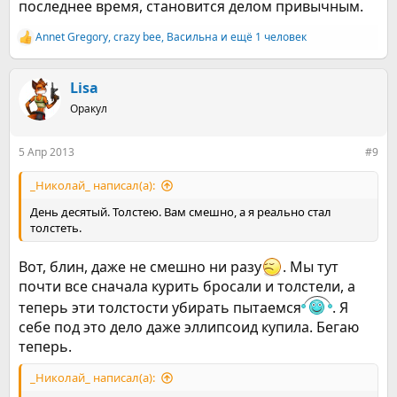
последнее время, становится делом привычным.
Annet Gregory
,
crazy bee
,
Васильна
и ещё 1 человек
Р
е
а
к
Lisa
ц
Оракул
и
и
:
5 Апр 2013
#9
_Николай_ написал(а):
День десятый. Толстею. Вам смешно, а я реально стал
толстеть.
Вот, блин, даже не смешно ни разу
. Мы тут
почти все сначала курить бросали и толстели, а
теперь эти толстости убирать пытаемся
. Я
себе под это дело даже эллипсоид купила. Бегаю
теперь.
_Николай_ написал(а):