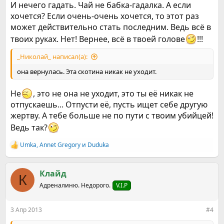
И нечего гадать. Чай не бабка-гадалка. А если
хочется? Если очень-очень хочется, то этот раз
может действительно стать последним. Ведь всё в
твоих руках. Нет! Вернее, всё в твоей голове
!!!
_Николай_ написал(а):
она вернулась. Эта скотина никак не уходит.
Не
, это не она не уходит, это ты её никак не
отпускаешь... Отпусти её, пусть ищет себе другую
жертву. А тебе больше не по пути с твоим убийцей!
Ведь так?
Umka
,
Annet Gregory
и
Duduka
Р
е
а
к
Клайд
К
ц
Адреналиню. Недорого.
V.I.P
и
и
:
3 Апр 2013
#4