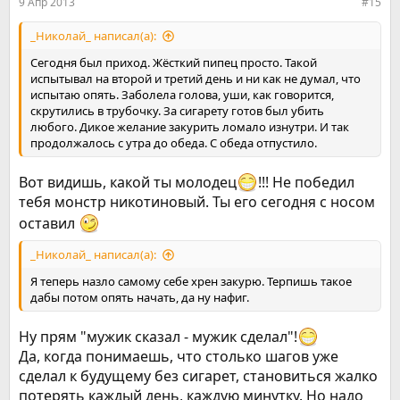
9 Апр 2013
#15
_Николай_ написал(а):
Сегодня был приход. Жёсткий пипец просто. Такой
испытывал на второй и третий день и ни как не думал, что
испытаю опять. Заболела голова, уши, как говорится,
скрутились в трубочку. За сигарету готов был убить
любого. Дикое желание закурить ломало изнутри. И так
продолжалось с утра до обеда. С обеда отпустило.
Вот видишь, какой ты молодец
!!! Не победил
тебя монстр никотиновый. Ты его сегодня с носом
оставил
_Николай_ написал(а):
Я теперь назло самому себе хрен закурю. Терпишь такое
дабы потом опять начать, да ну нафиг.
Ну прям "мужик сказал - мужик сделал"!
Да, когда понимаешь, что столько шагов уже
сделал к будущему без сигарет, становиться жалко
потерять каждый день, каждую минутку. Но надо