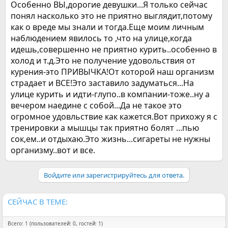
Особенно ВЫ,дорогие девушки...Я только сейчас
понял насколько это не приятно выглядит,потому
как о вреде мы знали и тогда.Еще моим личным
наблюдением явилось то ,что на улице,когда
идешь,совершенно не приятно курить..особенно в
холод и т.д.Это не получение удовольствия от
курения-это ПРИВЫЧКА!От которой наш организм
страдает и ВСЕ!Это заставило задуматься...На
улице курить и идти-глупо..в компании-тоже..ну а
вечером наедине с собой...Да не такое это
огромное удовльствие как кажется.Вот прихожу я с
тренировки а мышцы так приятно болят ...пью
сок,ем..и отдыхаю.Это жизнь...сигареты не нужны
организму..вот и все.
Войдите или зарегистрируйтесь для ответа.
СЕЙЧАС В ТЕМЕ:
Всего: 1 (пользователей: 0, гостей: 1)