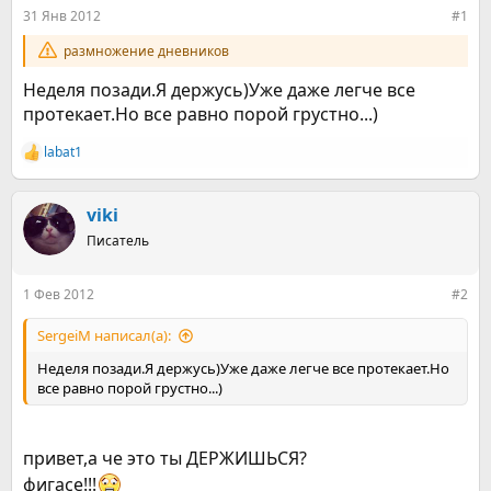
е
ч
31 Янв 2012
#1
м
а
ы
л
размножение дневников
а
Неделя позади.Я держусь)Уже даже легче все
протекает.Но все равно порой грустно...)
labat1
Р
е
а
к
viki
ц
Писатель
и
и
:
1 Фев 2012
#2
SergeiM написал(а):
Неделя позади.Я держусь)Уже даже легче все протекает.Но
все равно порой грустно...)
привет,а че это ты ДЕРЖИШЬСЯ?
фигасе!!!