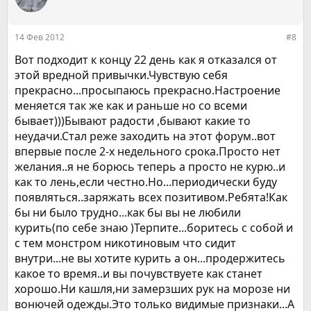
14 Фев 2012
#8
Вот подходит к концу 22 день как я отказался от
этой вредной привычки.Чувствую себя
прекрасно...просыпаюсь прекрасно.Настроение
меняется так же как и раньше но со всеми
бывает)))Бывают радости ,бывают какие то
неудачи.Стал реже заходить на этот форум..вот
впервые после 2-х недельного срока.Просто нет
желания..я не борюсь теперь а просто не курю..и
как то лень,если честно.Но...периодически буду
появляться..заряжать всех позитивом.Ребята!Как
бы ни было трудно...как бы вы не любили
курить(по себе знаю )Терпите...боритесь с собой и
с тем монстром никотиновым что сидит
внутри...не вы хотите курить а он...продержитесь
какое то время..и вы почувствуете как станет
хорошо.Ни кашля,ни замерзших рук на морозе ни
вонючей одежды.Это только видимые признаки...А