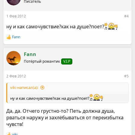
Писатель
1 Фев 2012
#4
ну и как самочувствие?как на душе?поет?
Fann
Р
е
а
к
Fann
ц
Потёртый романтик
V.I.P
и
и
:
2 Фев 2012
#5
viki написал(а):
ну и как самочувствие?как на душе?поет?
Да, да. Отчего грустно-то? Петь должна душа,
рваться наружу и захлёбываться от переизбытка
чувств!
viki