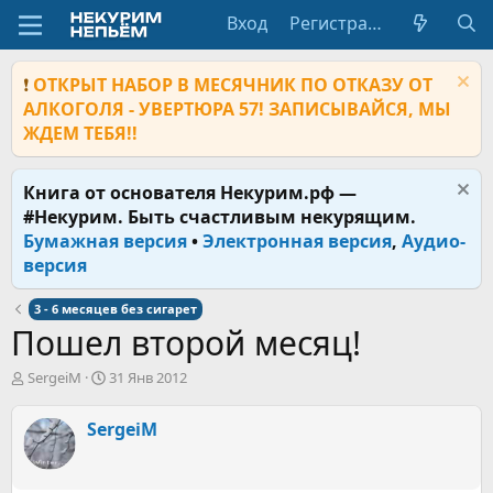
Вход
Регистрация
❗
ОТКРЫТ НАБОР В МЕСЯЧНИК ПО ОТКАЗУ ОТ
АЛКОГОЛЯ - УВЕРТЮРА 57! ЗАПИСЫВАЙСЯ, МЫ
ЖДЕМ ТЕБЯ!!
Книга от основателя Некурим.рф —
#Некурим. Быть счастливым некурящим.
Бумажная версия
•
Электронная версия
,
Аудио-
версия
3 - 6 месяцев без сигарет
Пошел второй месяц!
А
Д
SergeiM
31 Янв 2012
в
а
т
т
SergeiM
о
а
р
н
т
а