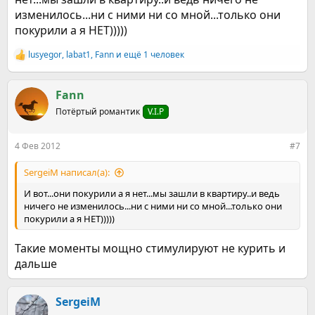
изменилось...ни с ними ни со мной...только они
покурили а я НЕТ)))))
lusyegor
,
labat1
,
Fann
и ещё 1 человек
Р
е
а
к
Fann
ц
Потёртый романтик
V.I.P
и
и
:
4 Фев 2012
#7
SergeiM написал(а):
И вот...они покурили а я нет...мы зашли в квартиру..и ведь
ничего не изменилось...ни с ними ни со мной...только они
покурили а я НЕТ)))))
Такие моменты мощно стимулируют не курить и
дальше
SergeiM