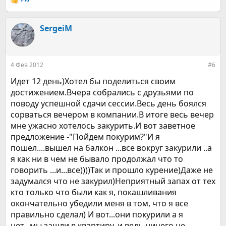
Р
е
а
к
SergeiM
ц
и
и
:
4 Фев 2012
#6
Идет 12 день)Хотел бы поделиться своим
достижением.Вчера собрались с друзьями по
поводу успешной сдачи сессии.Весь день боялся
сорваться вечером в компании.В итоге весь вечер
мне ужасно хотелось закурить.И вот заветное
предложение -"Пойдем покурим?"И я
пошел....вышел на балкон ...все вокруг закурили ..а
я как ни в чем не бывало продолжал что то
говорить ...и...все))))Так и прошло курение)Даже не
задумался что не закурил)Неприятный запах от тех
кто только что были как я, покашливания
окончательно убедили меня в том, что я все
правильно сделал) И вот...они покурили а я
нет...мы зашли в квартиру..и ведь ничего не