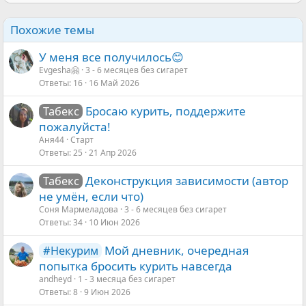
Похожие темы
У меня все получилось😊
Evgesha🤗
3 - 6 месяцев без сигарет
Ответы
16
16 Май 2026
Бросаю курить, поддержите
Табекс
пожалуйста!
Аня44
Старт
Ответы
25
21 Апр 2026
Деконструкция зависимости (автор
Табекс
не умён, если что)
Соня Мармеладова
3 - 6 месяцев без сигарет
Ответы
34
10 Июн 2026
Мой дневник, очередная
#Некурим
попытка бросить курить навсегда
andheyd
1 - 3 месяца без сигарет
Ответы
8
9 Июн 2026