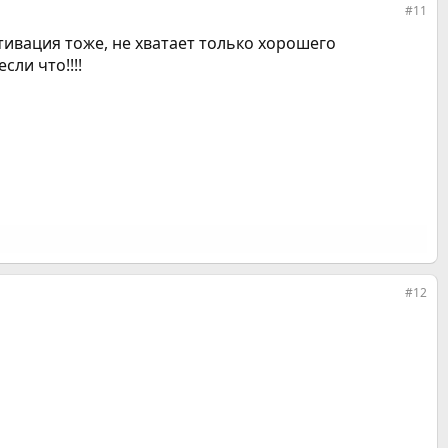
#11
мотивация тоже, не хватает только хорошего
сли что!!!!
#12