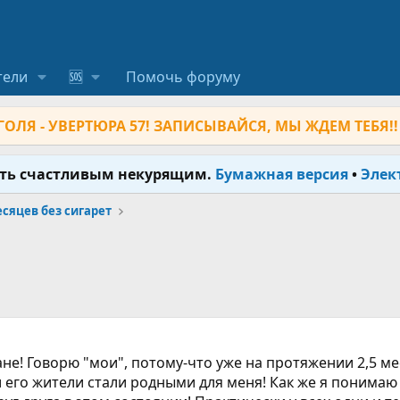
тели
🆘
Помочь форуму
ОЛЯ - УВЕРТЮРА 57! ЗАПИСЫВАЙСЯ, МЫ ЖДЕМ ТЕБЯ!!
ыть счастливым некурящим.
Бумажная версия
•
Элек
месяцев без сигарет
не! Говорю "мои", потому-что уже на протяжении 2,5 ме
его жители стали родными для меня! Как же я понимаю в