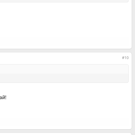
#10
ай!