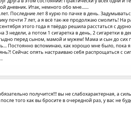
уг друга в этом состоянии! Практически у всех одни и 
й дневник. Итак, немного обо мне......
6 лет. Последние лет 8 курю по пачке в день. Задумывать
у почти 7 лет, а я всё так-же продолжаю смолить! На р
 сентября этого года я твёрдо решила расстаться с дур
 3 недели, а потом 1 сигаретка в день, 2 сигаретки в ден
стыдно перед сыном, мамой и мужем! Мама и сын до сих 
... Постоянно вспоминаю, как хорошо мне было, пока я н
рянь?! Сейчас опять настраиваю себя распрощаться с сига
..
обязательно получится!!! вы не слабохарактерная, а силь
 после того как вы бросите в очередной раз, у вас не б