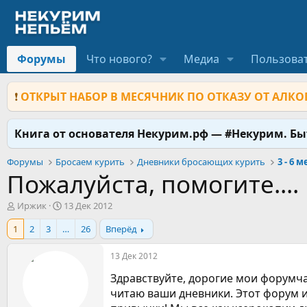
Форумы
Что нового?
Медиа
Пользова
❗
ОТКРЫТ НАБОР В МЕСЯЧНИК ПО ОТКАЗУ ОТ АЛКОГ
Книга от основателя Некурим.рф — #Некурим. Б
Форумы
Бросаем курить
Дневники бросающих курить
3 - 6 
Пожалуйста, помогите....
А
Д
Иржик
13 Дек 2012
в
а
1
2
3
…
26
Вперёд
т
т
о
а
р
н
13 Дек 2012
т
а
Здравствуйте, дорогие мои форумча
е
ч
м
а
читаю ваши дневники. Этот форум и 
ы
л