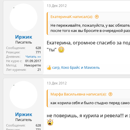
а
13 Дек 2012
к
ц
и
ЕкатеринаK написал(а):
и
:
Не переживайте, пожалуйста, у вас обязател
после того как вы бросите в очередной раз
Иржик
Екатерина, огромное спасибо за под
Писатель
Сообщения
628
"ты"
Реакции
771
Дневник
Читать »»
Не курю с
01.09.2017
Метод
Никоретте
carp
,
Коко Брайс
и
Мамзель
Р
Лет курения
21
е
а
13 Дек 2012
к
ц
и
Марфа Васильевна написал(а):
и
:
как корила себя и было стыдно перед сам
Иржик
не поверишь, я курила и ревела!!! и
Писатель
Сообщения
628
Реакции
771