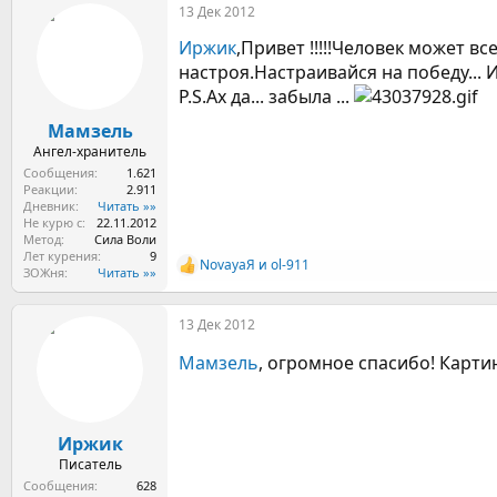
13 Дек 2012
к
ц
Иржик
,Привет !!!!!Человек может вс
и
и
настроя.Настраивайся на победу... И
:
P.S.Ах да... забыла ...
Мамзель
Ангел-хранитель
Сообщения
1.621
Реакции
2.911
Дневник
Читать »»
Не курю с
22.11.2012
Метод
Сила Воли
Лет курения
9
NovayaЯ
и
ol-911
Р
ЗОЖня
Читать »»
е
а
13 Дек 2012
к
ц
Мамзель
, огромное спасибо! Картин
и
и
:
Иржик
Писатель
Сообщения
628