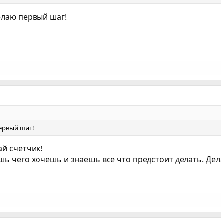
елаю первый шаг!
первый шаг!
ай счетчик!
ешь чего хочешь и знаешь все что предстоит делать. Дел