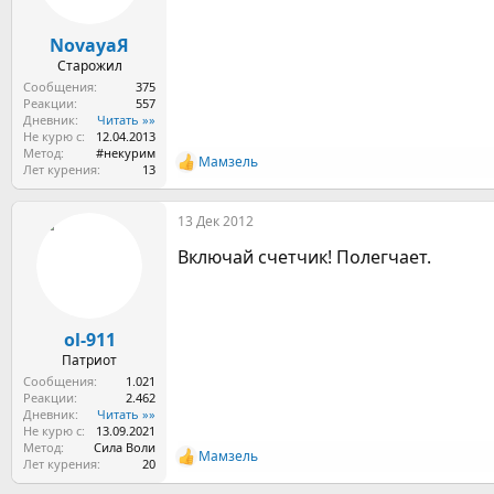
NovayaЯ
Старожил
Сообщения
375
Реакции
557
Дневник
Читать »»
Не курю с
12.04.2013
Метод
#некурим
Мамзель
Р
Лет курения
13
е
а
13 Дек 2012
к
ц
Включай счетчик! Полегчает.
и
и
:
ol-911
Патриот
Сообщения
1.021
Реакции
2.462
Дневник
Читать »»
Не курю с
13.09.2021
Метод
Сила Воли
Мамзель
Р
Лет курения
20
е