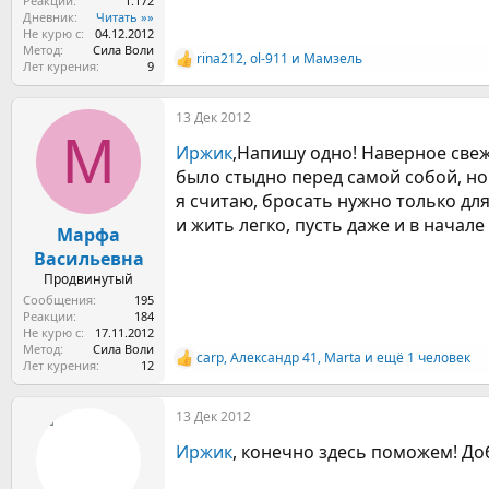
Реакции
1.172
Дневник
Читать »»
Не курю с
04.12.2012
Метод
Сила Воли
rina212
,
ol-911
и
Мамзель
Р
Лет курения
9
е
а
13 Дек 2012
к
М
ц
Иржик
,Напишу одно! Наверное свеж
и
и
было стыдно перед самой собой, но
:
я считаю, бросать нужно только для
и жить легко, пусть даже и в начал
Марфа
Васильевна
Продвинутый
Сообщения
195
Реакции
184
Не курю с
17.11.2012
Метод
Сила Воли
carp
,
Александр 41
,
Marta
и ещё 1 человек
Р
Лет курения
12
е
а
13 Дек 2012
к
ц
Иржик
, конечно здесь поможем! Д
и
и
: