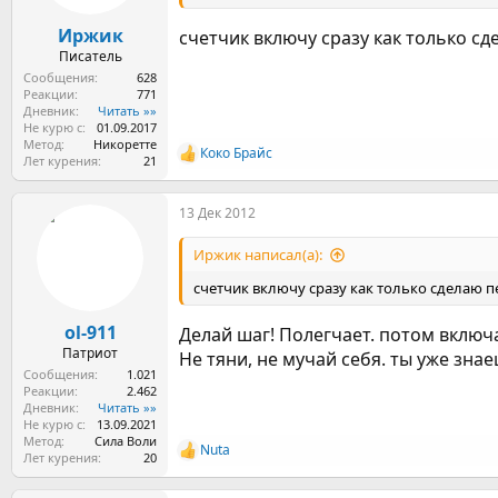
Иржик
счетчик включу сразу как только сд
Писатель
Сообщения
628
Реакции
771
Дневник
Читать »»
Не курю с
01.09.2017
Метод
Никоретте
Коко Брайс
Р
Лет курения
21
е
а
13 Дек 2012
к
ц
и
Иржик написал(а):
и
:
счетчик включу сразу как только сделаю 
ol-911
Делай шаг! Полегчает. потом включ
Патриот
Не тяни, не мучай себя. ты уже зна
Сообщения
1.021
Реакции
2.462
Дневник
Читать »»
Не курю с
13.09.2021
Метод
Сила Воли
Nuta
Р
Лет курения
20
е
а