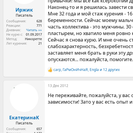
привычки! Мы все как ксерокопии др
а
Наконец-то и я решилась завести сво
Иржик
Мне 32 года и мой стаж курения - 1
Писатель
беременности. Сейчас моему мальчик
Сообщения
628
Реакции
771
часть коллектива - это мужчины. 30
Дневник
Читать »»
пластырем, но хватило меня ровно на
Не курю с
01.09.2017
Метод
Никоретте
Сейчас я снова курю. И мне очень 
Лет курения
21
слабохарактерность, безхребетность
заставляет меня брать в руки эту д
опускаются... пожалуйста, помогите.
carp
,
ГаРмОнИчНаЯ
,
Engla
и 12 других
Р
е
а
13 Дек 2012
к
ц
Не переживайте, пожалуйста, у вас 
и
и
зависимости! Зато у вас есть опыт и
:
ЕкатеринаK
Писатель
Сообщения
657