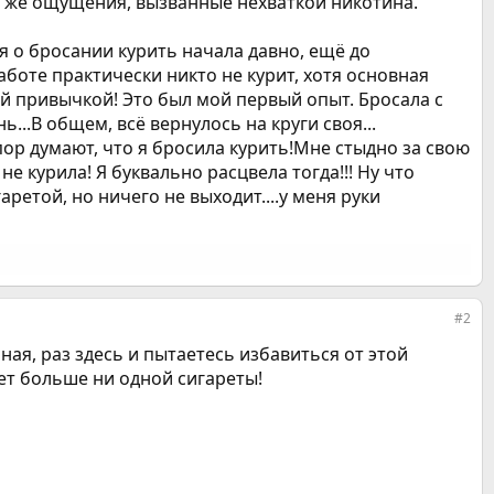
те же ощущения, вызванные нехваткой никотина.
ся о бросании курить начала давно, ещё до
аботе практически никто не курит, хотя основная
ной привычкой! Это был мой первый опыт. Бросала с
ь...В общем, всё вернулось на круги своя...
пор думают, что я бросила курить!Мне стыдно за свою
е курила! Я буквально расцвела тогда!!! Ну что
ретой, но ничего не выходит....у меня руки
#2
ная, раз здесь и пытаетесь избавиться от этой
удет больше ни одной сигареты!