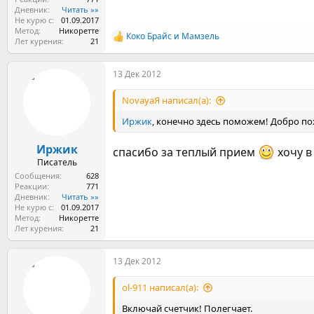
Дневник
Читать »»
Не курю с
01.09.2017
Метод
Никоретте
Коко Брайс
и
Мамзель
Р
Лет курения
21
е
а
13 Дек 2012
к
ц
и
NovayaЯ написал(а):
и
:
Иржик
, конечно здесь поможем! Добро п
Иржик
спасибо за теплый прием
хочу в
Писатель
Сообщения
628
Реакции
771
Дневник
Читать »»
Не курю с
01.09.2017
Метод
Никоретте
Лет курения
21
13 Дек 2012
ol-911 написал(а):
Включай счетчик! Полегчает.