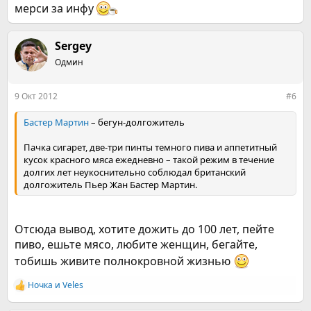
мерси за инфу
Sergey
Одмин
9 Окт 2012
#6
Бастер Мартин
– бегун-долгожитель
Пачка сигарет, две-три пинты темного пива и аппетитный
кусок красного мяса ежедневно – такой режим в течение
долгих лет неукоснительно соблюдал британский
долгожитель Пьер Жан Бастер Мартин.
Отсюда вывод, хотите дожить до 100 лет, пейте
пиво, ешьте мясо, любите женщин, бегайте,
тобишь живите полнокровной жизнью
Ночка
и
Veles
Р
е