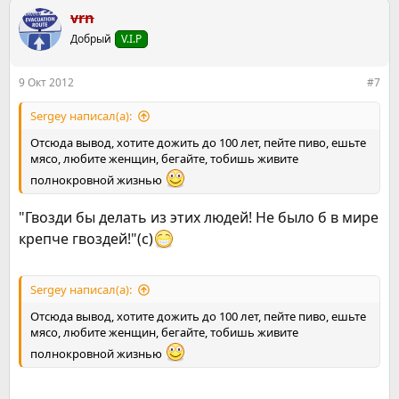
а
к
vrn
ц
Добрый
V.I.P
и
и
:
9 Окт 2012
#7
Sergey написал(а):
Отсюда вывод, хотите дожить до 100 лет, пейте пиво, ешьте
мясо, любите женщин, бегайте, тобишь живите
полнокровной жизнью
"Гвозди бы делать из этих людей! Не было б в мире
крепче гвоздей!"(с)
Sergey написал(а):
Отсюда вывод, хотите дожить до 100 лет, пейте пиво, ешьте
мясо, любите женщин, бегайте, тобишь живите
полнокровной жизнью