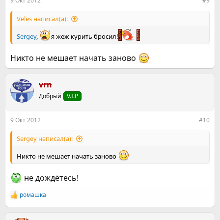
9 Окт 2012
#9
Veles написал(а):
Sergey
,
я жеж курить бросил!
Никто не мешает начать заново
vrn
Добрый
V.I.P
9 Окт 2012
#10
Sergey написал(а):
Никто не мешает начать заново
не дождётесь!
ромашка
Р
е
а