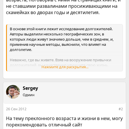
не ставшими развалинами просиживающими на
скамейках во дворах годы и десятилетия.
В основе этой книги лежит исследование долгожителей.
Авторы выделили несколько географических зон, в
которых люди живут значимо дольше, чем в среднем, и,
применив научные методы, выяснили, что влияет на
долголетие.
Неважно, где вы живете. Взяв на вооружение привычки
долгожителей, вы качественно улучшите свою жизнь.
Нажмите для раскрытия...
Чтение этой книги подарит вам несколько дополнительных
лет.
Sergey
Одмин
26 Сен 2012
#2
На тему преклонного возраста и жизни в нем, могу
порекомендовать отличный сайт