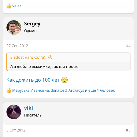
Veles
Р
е
а
к
Sergey
ц
Одмин
и
и
:
27 Сен 2012
#4
Sladost написал(а):
А я люблю выжимки, так шо просю
Как дожить до 100 лет
Маруська Ивановна
,
donatosd
,
Arckadys
и ещё 1 человек
Р
е
а
к
viki
ц
Писатель
и
и
:
3 Окт 2012
#5