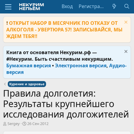
Вход
Регистрация
❗
ОТКРЫТ НАБОР В МЕСЯЧНИК ПО ОТКАЗУ ОТ
АЛКОГОЛЯ - УВЕРТЮРА 57! ЗАПИСЫВАЙСЯ, МЫ
ЖДЕМ ТЕБЯ!!
Книга от основателя Некурим.рф —
#Некурим. Быть счастливым некурящим.
Бумажная версия
•
Электронная версия
,
Аудио-
версия
Курение и здоровье
Правила долголетия:
Результаты крупнейшего
исследования долгожителей
А
Д
Sergey
26 Сен 2012
в
а