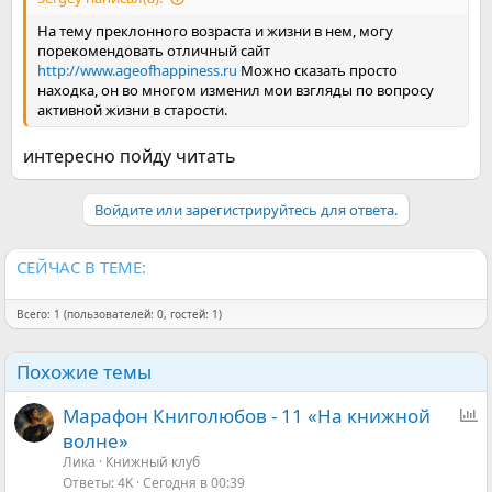
На тему преклонного возраста и жизни в нем, могу
порекомендовать отличный сайт
http://www.ageofhappiness.ru
Можно сказать просто
находка, он во многом изменил мои взгляды по вопросу
активной жизни в старости.
интересно пойду читать
Войдите или зарегистрируйтесь для ответа.
СЕЙЧАС В ТЕМЕ:
Всего: 1 (пользователей: 0, гостей: 1)
Похожие темы
О
Марафон Книголюбов - 11 «На книжной
п
волне»
р
Ликa
Книжный клуб
Ответы
4K
Сегодня в 00:39
о