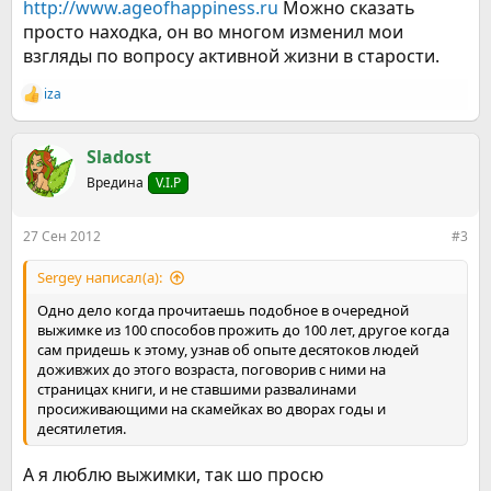
http://www.ageofhappiness.ru
Можно сказать
просто находка, он во многом изменил мои
взгляды по вопросу активной жизни в старости.
iza
Р
е
а
к
Sladost
ц
Вредина
V.I.P
и
и
:
27 Сен 2012
#3
Sergey написал(а):
Одно дело когда прочитаешь подобное в очередной
выжимке из 100 способов прожить до 100 лет, другое когда
сам придешь к этому, узнав об опыте десятоков людей
доживжих до этого возраста, поговорив с ними на
страницах книги, и не ставшими развалинами
просиживающими на скамейках во дворах годы и
десятилетия.
А я люблю выжимки, так шо просю