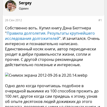
т
т
Sergey
о
а
р
Одмин
н
т
а
е
ч
26 Сен 2012
#1
м
а
ы
л
Собственно воть. Купил книгу Дэна Бюттнера
а
"
Правила долголетия. Результаты крупнейшего
исследования долгожителей
". И зачитался. Очень
интересно и познавательно написано.
Единственный косяк книги, автор периодически
уходит в дебри правильности жизни, сопли и
прочее. С другой стороны рекомендации
действительно полезные и интересные.
Одно дело когда прочитаешь подобное в
очередной выжимке из 100 способов прожить до
100 лет, другое когда сам придешь к этому, узнав
об опыте десятоков людей доживжих до этого
возраста, поговорив с ними на страницах книги, и