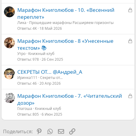
с
З
Марафон Книголюбов - 10. «Весенний
а
переплет»
к
Ликa
Прошедшие марафоны Расширяем горизонты
Ответы
4K
18 Май 2026
р
ы
З
Марафон Книголюбов - 8 «Унесенные
т
а
текстом» 📚
а
к
Утро
Книжный клуб
Ответы
978
26 Сен 2025
р
ы
СЕКРЕТЫ ОТ... @Андрей_А
т
Иринка111
Секреты от...
а
Ответы
46
20 Апр 2026
З
Марафон Книголюбов - 7. «Читательский
а
дозор»
к
Глагоша
Книжный клуб
Ответы
805
6 Июн 2025
р
ы
т
Pinterest
WhatsApp
Электронная почта
Ссылка
Поделиться:
а