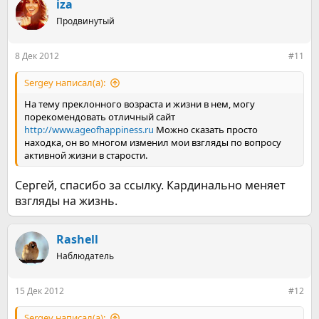
к
iza
ц
Продвинутый
и
и
:
8 Дек 2012
#11
Sergey написал(а):
На тему преклонного возраста и жизни в нем, могу
порекомендовать отличный сайт
http://www.ageofhappiness.ru
Можно сказать просто
находка, он во многом изменил мои взгляды по вопросу
активной жизни в старости.
Сергей, спасибо за ссылку. Кардинально меняет
взгляды на жизнь.
Rashell
Наблюдатель
15 Дек 2012
#12
Sergey написал(а):