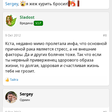
Sergey
,
я жеж курить бросил!
Sladost
Вредина
V.I.P
9 Окт 2012
#8
Кста, недавно мимо пролетала инфа, что основной
причиной рака является стресс, а не внешние
факторы. Да и других болячек тоже. Так что если
ты нервный приверженец здорового образа
жизни, то долгая, здоровая и счастливая жизнь
тебе не грозит.
Тайга
Р
е
а
к
Sergey
ц
Одмин
и
и
: