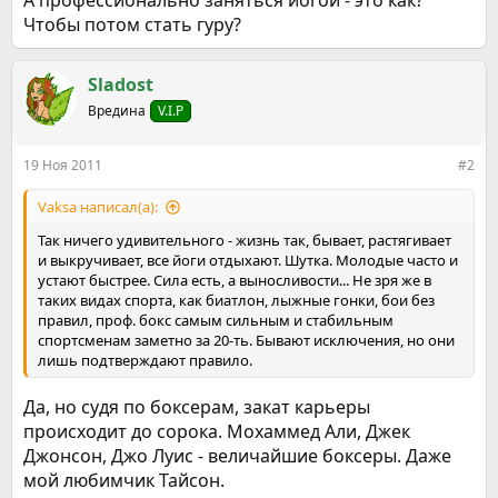
А профессионально заняться йогой - это как?
Чтобы потом стать гуру?
Sladost
Вредина
V.I.P
19 Ноя 2011
#2
Vaksa написал(а):
Так ничего удивительного - жизнь так, бывает, растягивает
и выкручивает, все йоги отдыхают. Шутка. Молодые часто и
устают быстрее. Сила есть, а выносливости... Не зря же в
таких видах спорта, как биатлон, лыжные гонки, бои без
правил, проф. бокс самым сильным и стабильным
спортсменам заметно за 20-ть. Бывают исключения, но они
лишь подтверждают правило.
Да, но судя по боксерам, закат карьеры
происходит до сорока. Мохаммед Али, Джек
Джонсон, Джо Луис - величайшие боксеры. Даже
мой любимчик Тайсон.