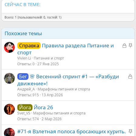
СЕЙЧАС В ТЕМЕ:
Всего: 1 (пользователей: 0, гостей: 1)
Похожие темы
З
З
Правила раздела Питание и
Справка
а
а
спорт
к
к
Vivien Li
Питание и спорт
Ответы
0
27 Янв 2025
р
р
ы
е
З
🌸 Весенний спринт #1 — «Разбуди
Бег
т
п
а
движение»!
а
л
к
Андрей_А
Марафоны питания и спорта
е
Ответы
915
13 Апр 2026
р
н
ы
о
Йога 26
Йога
т
Svet_VS
Марафоны питания и спорта
а
Ответы
574
2 Мар 2026
З
#71-я Взлетная полоса бросающих курить.