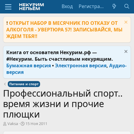
Вход
Регистрация
❗
ОТКРЫТ НАБОР В МЕСЯЧНИК ПО ОТКАЗУ ОТ
АЛКОГОЛЯ - УВЕРТЮРА 57! ЗАПИСЫВАЙСЯ, МЫ
ЖДЕМ ТЕБЯ!!
Книга от основателя Некурим.рф —
#Некурим. Быть счастливым некурящим.
Бумажная версия
•
Электронная версия
,
Аудио-
версия
Питание и спорт
Профессиональный спорт..
время жизни и прочие
плющки
А
Д
Vaksa
15 Ноя 2011
в
а