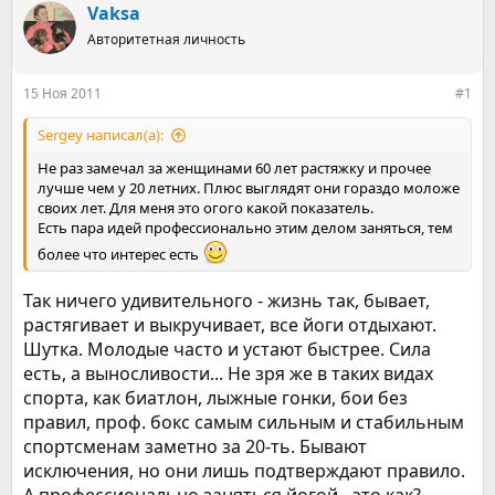
т
т
Vaksa
о
а
р
Авторитетная личность
н
т
а
е
ч
15 Ноя 2011
#1
м
а
ы
л
Sergey написал(а):
а
Не раз замечал за женщинами 60 лет растяжку и прочее
лучше чем у 20 летних. Плюс выглядят они гораздо моложе
своих лет. Для меня это огого какой показатель.
Есть пара идей профессионально этим делом заняться, тем
более что интерес есть
Так ничего удивительного - жизнь так, бывает,
растягивает и выкручивает, все йоги отдыхают.
Шутка. Молодые часто и устают быстрее. Сила
есть, а выносливости... Не зря же в таких видах
спорта, как биатлон, лыжные гонки, бои без
правил, проф. бокс самым сильным и стабильным
спортсменам заметно за 20-ть. Бывают
исключения, но они лишь подтверждают правило.