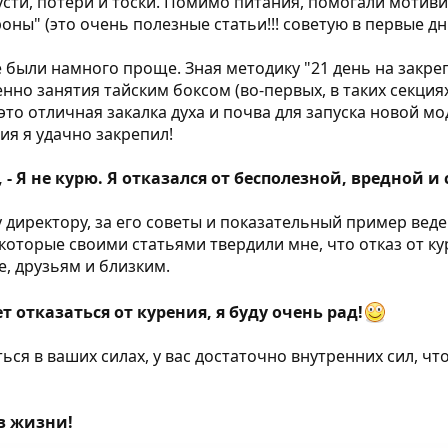
усти, потери и тоски. Помимо питания, помогали мотив
оны" (это очень полезные статьи!!! советую в первые дни
е были намного проще. Зная методику "21 день на закр
енно занятия тайским боксом (во-первых, в таких секц
 это отличная закалка духа и почва для запуска новой 
я я удачно закрепил!
, - Я не курю. Я отказался от бесполезной, вредной
директору, за его советы и показательный пример вед
 которые своими статьями твердили мне, что отказ от к
, друзьям и близким.
 отказаться от курения, я буду очень рад!
ться в ваших силах, у вас достаточно внутренних сил, ч
в жизни!