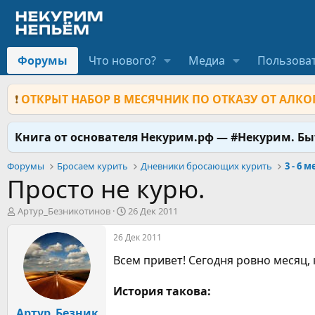
Форумы
Что нового?
Медиа
Пользова
❗
ОТКРЫТ НАБОР В МЕСЯЧНИК ПО ОТКАЗУ ОТ АЛКОГ
Книга от основателя Некурим.рф — #Некурим. Б
Форумы
Бросаем курить
Дневники бросающих курить
3 - 6 
Просто не курю.
А
Д
Артур_Безникотинов
26 Дек 2011
в
а
т
т
26 Дек 2011
о
а
Всем привет! Сегодня ровно месяц,
р
н
т
а
е
ч
История такова:
м
а
Артур_Безник
ы
л