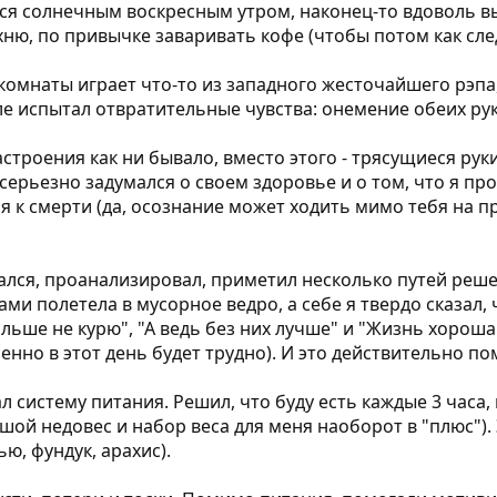
нулся солнечным воскресным утром, наконец-то вдоволь 
ню, по привычке заваривать кофе (чтобы потом как след
комнаты играет что-то из западного жесточайшего рэпа, 
ле испытал отвратительные чувства: онемение обеих рук
строения как ни бывало, вместо этого - трясущиеся рук
серьезно задумался о своем здоровье и о том, что я про
 к смерти (да, осознание может ходить мимо тебя на пр
лся, проанализировал, приметил несколько путей реше
ми полетела в мусорное ведро, а себе я твердо сказал, 
ольше не курю", "А ведь без них лучше" и "Жизнь хорош
менно в этот день будет трудно). И это действительно по
л систему питания. Решил, что буду есть каждые 3 часа, 
шой недовес и набор веса для меня наоборот в "плюс").
ю, фундук, арахис).