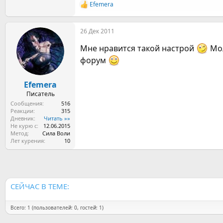
Efemera
Р
е
а
26 Дек 2011
к
ц
Мне нравится такой настрой
Мол
и
и
форум
:
Efemera
Писатель
Сообщения
516
Реакции
315
Дневник
Читать »»
Не курю с
12.06.2015
Метод
Сила Воли
Лет курения
10
СЕЙЧАС В ТЕМЕ:
Всего: 1 (пользователей: 0, гостей: 1)