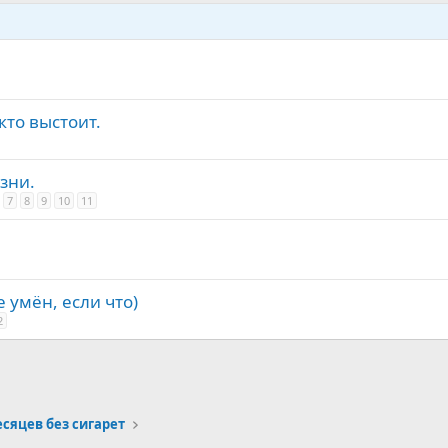
кто выстоит.
зни.
7
8
9
10
11
 умён, если что)
2
месяцев без сигарет