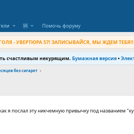
тели
🆘
Помочь форуму
ОЛЯ - УВЕРТЮРА 57! ЗАПИСЫВАЙСЯ, МЫ ЖДЕМ ТЕБЯ!!
ыть счастливым некурящим.
Бумажная версия
•
Элек
месяцев без сигарет
 как я послал эту никчемную привычку под названием "к