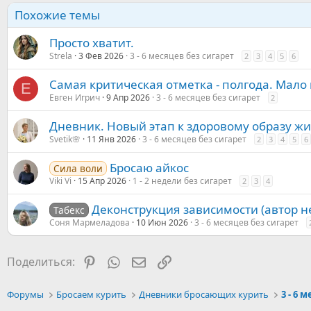
Похожие темы
Просто хватит.
Strela
3 Фев 2026
3 - 6 месяцев без сигарет
2
3
4
5
6
Самая критическая отметка - полгода. Мало 
Е
Евген Игрич
9 Апр 2026
3 - 6 месяцев без сигарет
2
Дневник. Новый этап к здоровому образу жи
Svetik🌸
11 Янв 2026
3 - 6 месяцев без сигарет
2
3
4
5
6
Бросаю айкос
Сила воли
Viki Vi
15 Апр 2026
1 - 2 недели без сигарет
2
3
4
Деконструкция зависимости (автор не
Табекс
Соня Мармеладова
10 Июн 2026
3 - 6 месяцев без сигарет
Pinterest
WhatsApp
Электронная почта
Ссылка
Поделиться:
Форумы
Бросаем курить
Дневники бросающих курить
3 - 6 