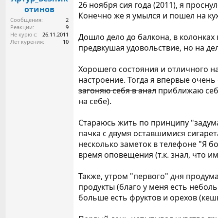
26 ноября сия года (2011), я прос
а
отинов
Конечно же я умылся и пошел на кух
Сообщения
2
Реакции
9
Не курю с
26.11.2011
Дошло дело до балкона, в колонках 
Лет курения
10
предвкушая удовольствие, но на де
Хорошего состояния и отличного на
настроение. Тогда я впервые очень 
загоняю себя в анал
приближаю себя
на себе).
Стараюсь жить по принципу "задума
пачка с двумя оставшимися сигарета
несколько заметок в телефоне "Я б
время оповещения (т.к. знал, что и
Также, утром "первого" дня продума
продукты (благо у меня есть неболь
больше есть фруктов и орехов (кешь