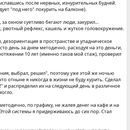
выспавшись после нервных, изнурительных будней.
ует "под него" покурить на балконе).
за окном суетливо бегают люди, закурил...
, рвотный рефлекс, кашель и жуткое головокружение.
и, дезориентация в пространстве и упадническое
сто день за днем методично, расходуя на это деньги,
отяжении 10 лет (именно таков мой стаж), проверил
ния, выбрал, решил", поэтому уже этой же ночью
что отныне я никогда в жизни не буду курить. Сделал
а!" и распределил их на следующий день в различное
могло.
методично, по графику, не жалея денег на кафе и на
 Этой системы я придерживаюсь до сих пор. Стал