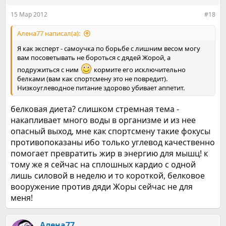
15 Мар 2012
#18
Алена77 написал(а):
Я как эксперт - самоучка по борьбе с лишним весом могу
вам посоветывать не бороться с дядей Жорой, а
подружиться с ним
кормите его исключительно
белками (вам как спортсмену это не повредит).
Низкоуглеводное питание здорово убивает аппетит.
белковая диета? слишком стремная тема -
накапливает много воды в организме и из нее
опасный выход, мне как спортсмену такие фокусы
противопоказаны ибо только углевод качественно
помогает превратить жир в энергию для мышц! к
тому же я сейчас на сплошных кардио с одной
лишь силовой в неделю и то короткой, белковое
вооружение против дяди Жоры сейчас не для
меня!
Алена77