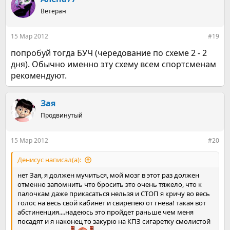
Ветеран
15 Мар 2012
#19
попробуй тогда БУЧ (чередование по схеме 2 - 2
дня). Обычно именно эту схему всем спортсменам
рекомендуют.
Зая
Продвинутый
15 Мар 2012
#20
Денисус написал(а):
нет Зая, я должен мучиться, мой мозг в этот раз должен
отменно запомнить что бросить это очень тяжело, что к
палочкам даже прикасаться нельзя и СТОП я кричу во весь
голос на весь свой кабинет и свирепею от гнева! такая вот
абстиненция....надеюсь это пройдет раньше чем меня
посадят и я наконец то закурю на КПЗ сигаретку смолистой