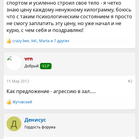
спортом и усиленно строил свое тело - я четко
знаю цену каждому ненужному килограмму, боюсь
что с таким психологическим состоянием я просто
не смогу заплатить эту цену, но уже начал и не
курю, с чем себя и поздравляю!
crazy bee
,
Vel.
,
Marta
и 7 других
Р
е
а
к
vrn
ц
Добрый
V.I.P
и
и
:
15 Мар 2012
#2
Как предложение - агрессию в зал.....
Жутовский
Р
е
а
к
Денисус
Д
ц
Гордость форума
и
и
: