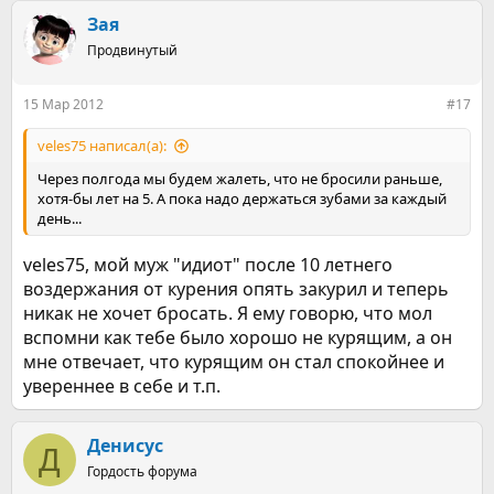
а
к
Зая
ц
Продвинутый
и
и
:
15 Мар 2012
#17
veles75 написал(а):
Через полгода мы будем жалеть, что не бросили раньше,
хотя-бы лет на 5. А пока надо держаться зубами за каждый
день...
veles75, мой муж "идиот" после 10 летнего
воздержания от курения опять закурил и теперь
никак не хочет бросать. Я ему говорю, что мол
вспомни как тебе было хорошо не курящим, а он
мне отвечает, что курящим он стал спокойнее и
увереннее в себе и т.п.
Денисус
Д
Гордость форума