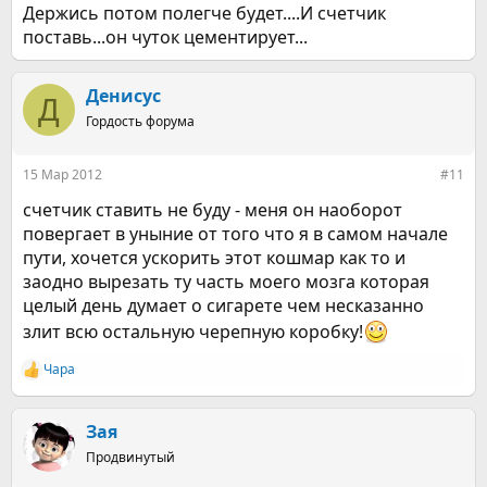
Держись потом полегче будет....И счетчик
поставь...он чуток цементирует...
Денисус
Д
Гордость форума
15 Мар 2012
#11
счетчик ставить не буду - меня он наоборот
повергает в уныние от того что я в самом начале
пути, хочется ускорить этот кошмар как то и
заодно вырезать ту часть моего мозга которая
целый день думает о сигарете чем несказанно
злит всю остальную черепную коробку!
Чара
Р
е
а
к
Зая
ц
Продвинутый
и
и