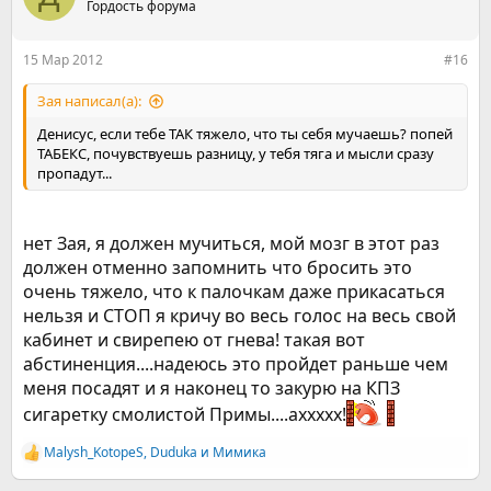
Гордость форума
15 Мар 2012
#16
Зая написал(а):
Денисус, если тебе ТАК тяжело, что ты себя мучаешь? попей
ТАБЕКС, почувствуешь разницу, у тебя тяга и мысли сразу
пропадут...
нет Зая, я должен мучиться, мой мозг в этот раз
должен отменно запомнить что бросить это
очень тяжело, что к палочкам даже прикасаться
нельзя и СТОП я кричу во весь голос на весь свой
кабинет и свирепею от гнева! такая вот
абстиненция....надеюсь это пройдет раньше чем
меня посадят и я наконец то закурю на КПЗ
сигаретку смолистой Примы....аххххх!
Malysh_KotopeS
,
Duduka
и
Мимика
Р
е