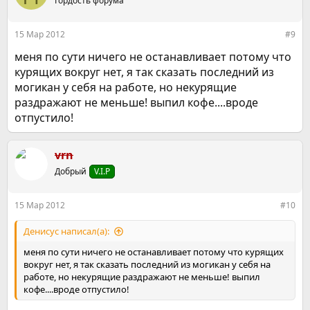
Гордость форума
и
и
:
15 Мар 2012
#9
меня по сути ничего не останавливает потому что
курящих вокруг нет, я так сказать последний из
могикан у себя на работе, но некурящие
раздражают не меньше! выпил кофе....вроде
отпустило!
vrn
Добрый
V.I.P
15 Мар 2012
#10
Денисус написал(а):
меня по сути ничего не останавливает потому что курящих
вокруг нет, я так сказать последний из могикан у себя на
работе, но некурящие раздражают не меньше! выпил
кофе....вроде отпустило!