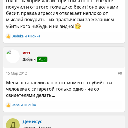
голос "калорий давай" при том что он свое уже
получил и от этого тоже дико бесит! оно волнами
бесит, правда агрессия отвлекает неплохо от
мыслей покурить - их практически за желанием
убить кого нибудь и не видно!
Duduka
и
яПонка
Р
е
а
к
vrn
ц
Добрый
V.I.P
и
и
:
15 Мар 2012
#8
Меня останавливало в тот момент от убийства
человека с сигаретой только одно - чё со
свидетелями делать...
Чара
и
Duduka
Р
е
а
к
Денисус
Д
ц