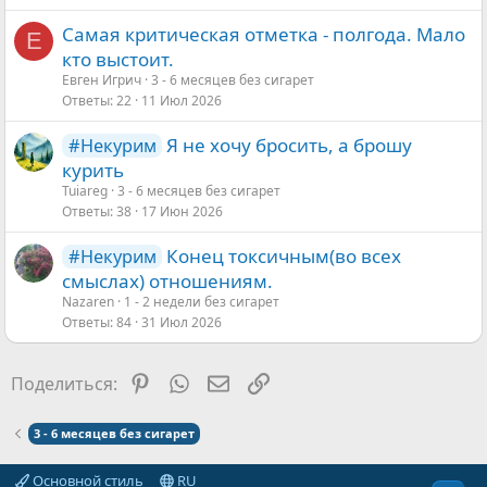
Самая критическая отметка - полгода. Мало
Е
кто выстоит.
Евген Игрич
3 - 6 месяцев без сигарет
Ответы
22
11 Июл 2026
Я не хочу бросить, а брошу
#Некурим
курить
Tuiareg
3 - 6 месяцев без сигарет
Ответы
38
17 Июн 2026
Конец токсичным(во всех
#Некурим
смыслах) отношениям.
Nazaren
1 - 2 недели без сигарет
Ответы
84
31 Июл 2026
Pinterest
WhatsApp
Электронная почта
Ссылка
Поделиться:
3 - 6 месяцев без сигарет
Основной стиль
RU