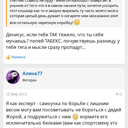
счетчик ставить не буду - меня он наоборот повергает в
уныние от того что я в самом начале пути, хочется ускорить
этот кошмар как то и заодно вырезать ту часть моего мозга
которая целый день думает о сигарете чем несказанно злит
всю остальную черепную коробку!
Денисус, если тебе ТАК тяжело, что ты себя
мучаешь? попей ТАБЕКС, почувствуешь разницу, у
тебя тяга и мысли сразу пропадут...
Мимика
Р
е
а
к
Алена77
ц
Ветеран
и
и
:
15 Мар 2012
#13
Я как эксперт - самоучка по борьбе с лишним
весом могу вам посоветывать не бороться с дядей
Жорой, а подружиться с ним
кормите его
исключительно белками (вам как спортсмену это