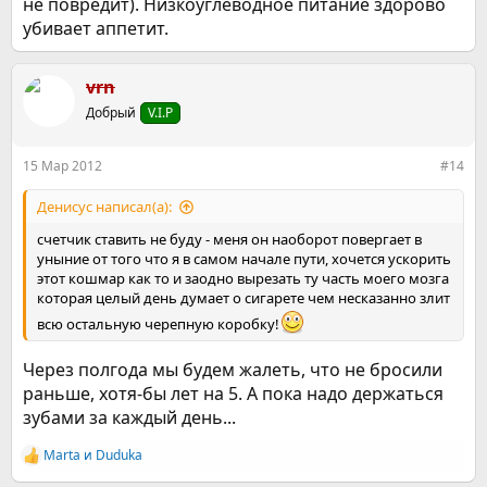
не повредит). Низкоуглеводное питание здорово
убивает аппетит.
vrn
Добрый
V.I.P
15 Мар 2012
#14
Денисус написал(а):
счетчик ставить не буду - меня он наоборот повергает в
уныние от того что я в самом начале пути, хочется ускорить
этот кошмар как то и заодно вырезать ту часть моего мозга
которая целый день думает о сигарете чем несказанно злит
всю остальную черепную коробку!
Через полгода мы будем жалеть, что не бросили
раньше, хотя-бы лет на 5. А пока надо держаться
зубами за каждый день...
Marta
и
Duduka
Р
е