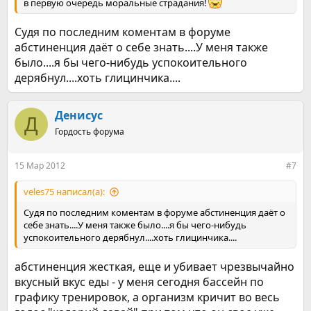
в первую очередь моральные страдания!
Судя по последним коментам в форуме
абстиненция даёт о себе знать....У меня также
было....я бы чего-нибудь успокоительного
дерябнул....хоть глицинчика....
Денисус
Д
Гордость форума
15 Мар 2012
#7
veles75 написал(а):
Судя по последним коментам в форуме абстиненция даёт о
себе знать....У меня также было....я бы чего-нибудь
успокоительного дерябнул....хоть глицинчика....
абстиненция жесткая, еще и убивает чрезвычайно
вкусный вкус еды - у меня сегодня бассейн по
графику тренировок, а организм кричит во весь