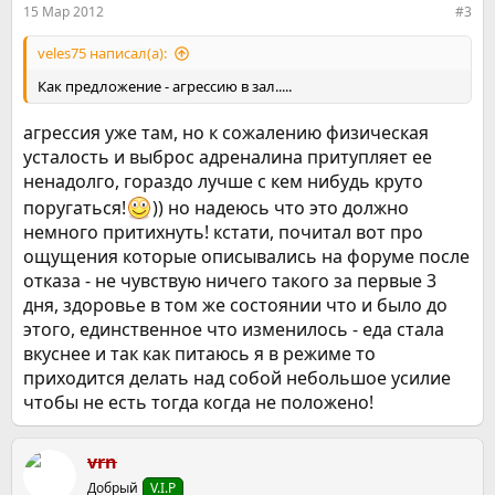
15 Мар 2012
#3
veles75 написал(а):
Как предложение - агрессию в зал.....
агрессия уже там, но к сожалению физическая
усталость и выброс адреналина притупляет ее
ненадолго, гораздо лучше с кем нибудь круто
поругаться!
)) но надеюсь что это должно
немного притихнуть! кстати, почитал вот про
ощущения которые описывались на форуме после
отказа - не чувствую ничего такого за первые 3
дня, здоровье в том же состоянии что и было до
этого, единственное что изменилось - еда стала
вкуснее и так как питаюсь я в режиме то
приходится делать над собой небольшое усилие
чтобы не есть тогда когда не положено!
vrn
Добрый
V.I.P