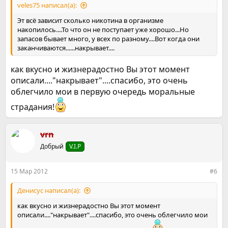
veles75 написал(а):
Эт всё зависит сколько никотина в организме
накопилось....То что он не поступает уже хорошо...Но
запасов бывает много, у всех по разному....Вот когда они
заканчиваются......накрывает....
как вкусно и жизнерадостно Вы этот момент
описали...."накрывает"....спасибо, это очень
облегчило мои в первую очередь моральные
страдания!
vrn
Добрый
V.I.P
15 Мар 2012
#6
Денисус написал(а):
как вкусно и жизнерадостно Вы этот момент
описали...."накрывает"....спасибо, это очень облегчило мои