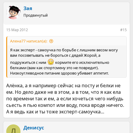
а
к
Зая
ц
Продвинутый
и
и
:
15 Мар 2012
#15
Алена77 написал(а):
Я как эксперт - самоучка по борьбе с лишним весом могу
вам посоветывать не бороться с дядей Жорой, а
подружиться с ним
кормите его исключительно
белками (вам как спортсмену это не повредит).
Низкоуглеводное питание здорово убивает аппетит.
Алёнка, а я например сейчас на посту и белки не
ем. Но дело даже не в этом, а в том, что я как ела
по времени так и ем, а если хочеться чего нибудь
сьесть я пью компот или воду, пока вроде ничего.
А я ведь как и ты тоже эксперт-самоучка...
Денисус
Д