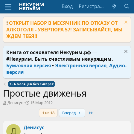
Вход
Регистрация
❗
ОТКРЫТ НАБОР В МЕСЯЧНИК ПО ОТКАЗУ ОТ
АЛКОГОЛЯ - УВЕРТЮРА 57! ЗАПИСЫВАЙСЯ, МЫ
ЖДЕМ ТЕБЯ!!
Книга от основателя Некурим.рф —
#Некурим. Быть счастливым некурящим.
Бумажная версия
•
Электронная версия
,
Аудио-
версия
3 - 6 месяцев без сигарет
Простые движенья
А
Д
Денисус
15 Мар 2012
в
а
Last
1 из 18
Вперёд
т
т
о
а
р
н
Денисус
Д
т
а