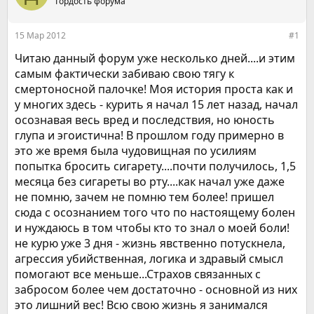
е
Гордость форума
ч
м
а
ы
л
15 Мар 2012
#1
а
Читаю данный форум уже несколько дней....и этим
самым фактически забиваю свою тягу к
смертоносной палочке! Моя история проста как и
у многих здесь - курить я начал 15 лет назад, начал
осознавая весь вред и последствия, но юность
глупа и эгоистична! В прошлом году примерно в
это же время была чудовищная по усилиям
попытка бросить сигарету....почти получилось, 1,5
месяца без сигареты во рту....как начал уже даже
не помню, зачем не помню тем более! пришел
сюда с осознанием того что по настоящему болен
и нуждаюсь в том чтобы кто то знал о моей боли!
не курю уже 3 дня - жизнь явственно потускнела,
агрессия убийственная, логика и здравый смысл
помогают все меньше...Страхов связанных с
забросом более чем достаточно - основной из них
это лишний вес! Всю свою жизнь я занимался