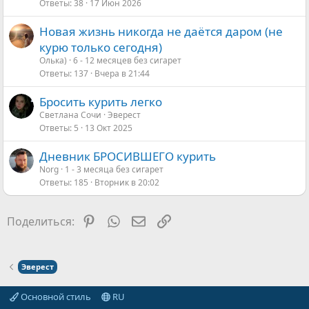
Ответы
38
17 Июн 2026
Новая жизнь никогда не даётся даром (не
курю только сегодня)
Олька)
6 - 12 месяцев без сигарет
Ответы
137
Вчера в 21:44
Бросить курить легко
Светлана Сочи
Эверест
Ответы
5
13 Окт 2025
Дневник БРОСИВШЕГО курить
Norg
1 - 3 месяца без сигарет
Ответы
185
Вторник в 20:02
Pinterest
WhatsApp
Электронная почта
Ссылка
Поделиться:
Эверест
Основной стиль
RU