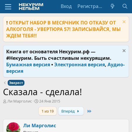
Вход
Регистрация
❗
ОТКРЫТ НАБОР В МЕСЯЧНИК ПО ОТКАЗУ ОТ
АЛКОГОЛЯ - УВЕРТЮРА 57! ЗАПИСЫВАЙСЯ, МЫ
ЖДЕМ ТЕБЯ!!
Книга от основателя Некурим.рф —
#Некурим. Быть счастливым некурящим.
Бумажная версия
•
Электронная версия
,
Аудио-
версия
Эверест
Сказала - сделала!
А
Д
Ли Марголис
24 Янв 2015
в
а
Last
1 из 19
Вперёд
т
т
о
а
р
н
Ли Марголис
т
а