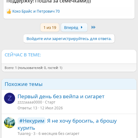
поддержку! Пошла за семечками)))
Кстати, мелочей в нашем деле не бывает, к полезным
"инструментам" можно отнести:
Коко Брайс
и
Петрович 70
семечки, успокаивающие средства, леденцы, воду, "50
Р
грамм"
, упрямство, спортивный азарт, "взять на слабо",
е
а
вообщем все что может успокоить, отвлечь, остановить.
Last
1 из 19
Вперёд
к
ц
и
Войдите или зарегистрируйтесь для ответа.
и
:
СЕЙЧАС В ТЕМЕ:
Всего: 1 (пользователей: 0, гостей: 1)
Похожие темы
Первый день без вейпа и сигарет
Z
zzzzaaaa0000
Старт
Ответы
13
12 Июл 2026
Я не хочу бросить, а брошу
#Некурим
курить
Tuiareg
3 - 6 месяцев без сигарет