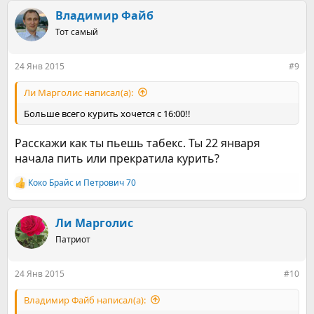
а
к
Владимир Файб
ц
Тот самый
и
и
:
24 Янв 2015
#9
Ли Марголис написал(а):
Больше всего курить хочется с 16:00!!
Расскажи как ты пьешь табекс. Ты 22 января
начала пить или прекратила курить?
Коко Брайс
и
Петрович 70
Р
е
а
к
Ли Марголис
ц
Патриот
и
и
:
24 Янв 2015
#10
Владимир Файб написал(а):