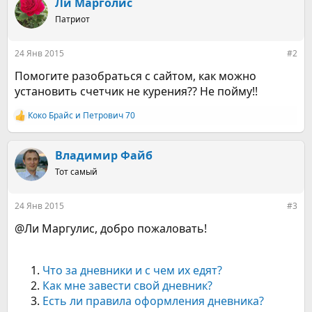
к
Ли Марголис
ц
Патриот
и
и
:
24 Янв 2015
#2
Помогите разобраться с сайтом, как можно
установить счетчик не курения?? Не пойму!!
Коко Брайс
и
Петрович 70
Р
е
а
к
Владимир Файб
ц
Тот самый
и
и
:
24 Янв 2015
#3
@Ли Маргулис, добро пожаловать!
Что за дневники и с чем их едят?
Как мне завести свой дневник?
Есть ли правила оформления дневника?