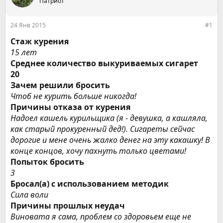
е
Патриот
ч
м
а
ы
л
24 Янв 2015
#1
а
Стаж курения
15 лет
Среднее количество выкуриваемых сигарет
20
Зачем решили бросить
Чтоб не курить больше никогда!
Причины отказа от курения
Надоел кашель курильщика (я - девушка, а кашляла,
как старый прокуренный дед!). Сигареты сейчас
дорогие и мене очень жалко денег на эту какашку! В
конце концов, хочу пахнуть только цветами!
Попыток бросить
3
Бросал(а) с использованием методик
Сила воли
Причины прошлых неудач
Виновата я сама, проблем со здоровьем еще не