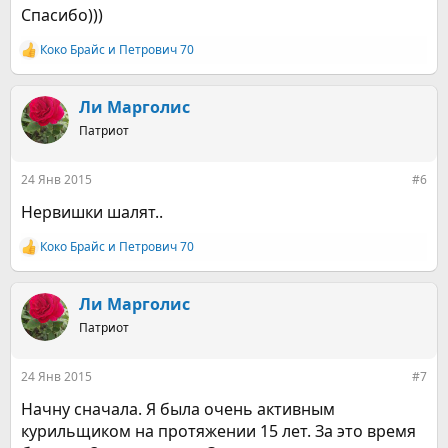
Спасибо)))
легко найти мой дневник?
Как обнулить счетчик некурения?
Коко Брайс
и
Петрович 70
У меня есть предложения по работе форума, как мне
Р
их передать администрации?
е
Зачем мне нужны префиксы
?
а
к
Ли Марголис
Если вы сорвались
ц
Некоторые тонкости в написании текста сообщений.
Патриот
и
и
:
24 Янв 2015
#6
Нервишки шалят..
Коко Брайс
и
Петрович 70
Р
е
а
к
Ли Марголис
ц
Патриот
и
и
:
24 Янв 2015
#7
Начну сначала. Я была очень активным
курильщиком на протяжении 15 лет. За это время