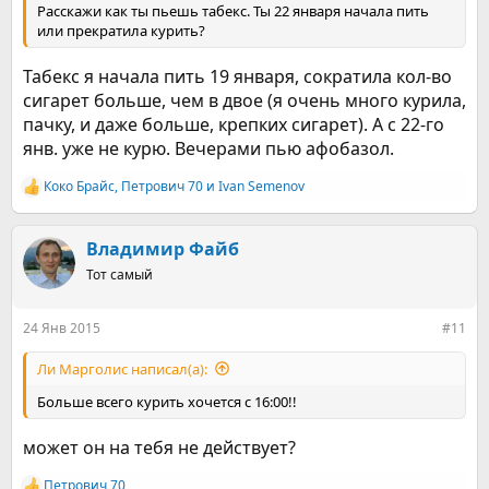
Расскажи как ты пьешь табекс. Ты 22 января начала пить
или прекратила курить?
Табекс я начала пить 19 января, сократила кол-во
сигарет больше, чем в двое (я очень много курила,
пачку, и даже больше, крепких сигарет). А с 22-го
янв. уже не курю. Вечерами пью афобазол.
Коко Брайс
,
Петрович 70
и
Ivan Semenov
Р
е
а
к
Владимир Файб
ц
Тот самый
и
и
:
24 Янв 2015
#11
Ли Марголис написал(а):
Больше всего курить хочется с 16:00!!
может он на тебя не действует?
Петрович 70