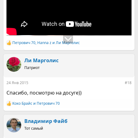
Петрович 70
,
Hanna z
и
Ли Марголис
Р
е
а
к
Ли Марголис
ц
Патриот
и
и
:
24 Янв 2015
#18
Спасибо, посмотрю на досуге))
Коко Брайс
и
Петрович 70
Р
е
а
к
Владимир Файб
ц
Тот самый
и
и