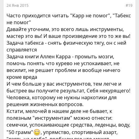
:
24 Янв 2015
#19
Часто приходится читать "Карр не помог", "Табекс
не помог"
Давайте уточним, это всего лишь инструменты,
мастер это вы! И ваше произведение это то же вы!
Задача табекса - снять физическую тягу, он с ней
справляется
Задача книги Аллен Карра - промыть мозги,
помочь понять что курево не успокаивает, не
весилит, не решает проблем и вообще ничего
кроме вреда
И чем больше у вас инструментов, тем легче и
быстрее вы получите результат, Себя некурящего!
Человека, которому не нужны наркотики для
решения жизненных вопросов.
Кстати, мелочей в нашем деле не бывает, к
полезным "инструментам" можно отнести:
семечки, успокаивающие средства, леденцы, воду,
"50 грамм"
, упрямство, спортивный азарт,
"взять на слабо", вообщем все что может