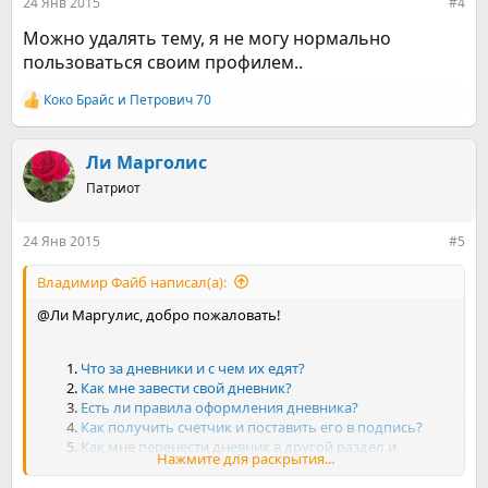
24 Янв 2015
#4
Можно удалять тему, я не могу нормально
пользоваться своим профилем..
Коко Брайс
и
Петрович 70
Р
е
а
к
Ли Марголис
ц
Патриот
и
и
:
24 Янв 2015
#5
Владимир Файб написал(а):
@Ли Маргулис, добро пожаловать!
Что за дневники и с чем их едят?
Как мне завести свой дневник?
Есть ли правила оформления дневника?
Как получить счетчик и поставить его в подпись?
Как мне перенести дневник в другой раздел и
Нажмите для раскрытия...
получить заветную медаль?
Как сделать так, чтобы другие пользователи могли