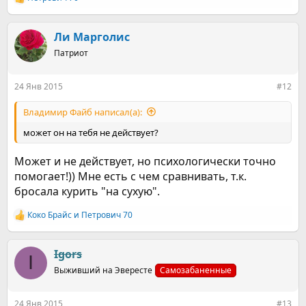
Р
е
а
к
Ли Марголис
ц
Патриот
и
и
:
24 Янв 2015
#12
Владимир Файб написал(а):
может он на тебя не действует?
Может и не действует, но психологически точно
помогает!)) Мне есть с чем сравнивать, т.к.
бросала курить "на сухую".
Коко Брайс
и
Петрович 70
Р
е
а
к
Igors
I
ц
Выживший на Эвересте
Самозабаненные
и
и
:
24 Янв 2015
#13