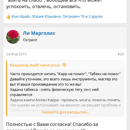
успокоить, отвлечь, остановить.
Коко Брайс
,
Мария Юрьевна
,
Петрович 70
и 3 других
Р
е
а
к
Ли Марголис
ц
Патриот
и
и
:
24 Янв 2015
#20
Владимир Файб написал(а):
Часто приходится читать "Карр не помог", "Табекс не помог"
Давайте уточним, это всего лишь инструменты, мастер это
вы! И ваше произведение это то же вы!
Задача табекса - снять физическую тягу, он с ней
справляется
Задача книги Аллен Карра - промыть мозги, помочь понять
что курево не успокаивает, не весилит, не решает проблем и
вообще ничего кроме вреда
Нажмите для раскрытия...
И чем больше у вас инструментов, тем легче и быстрее вы
получите результат, Себя некурящего! Человека, которому
Полностью с Вами согласна! Спасибо за
не нужны наркотики для решения жизненных вопросов.