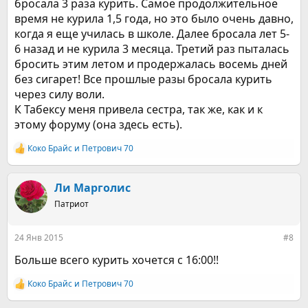
бросала 3 раза курить. Самое продолжительное
время не курила 1,5 года, но это было очень давно,
когда я еще училась в школе. Далее бросала лет 5-
6 назад и не курила 3 месяца. Третий раз пыталась
бросить этим летом и продержалась восемь дней
без сигарет! Все прошлые разы бросала курить
через силу воли.
К Табексу меня привела сестра, так же, как и к
этому форуму (она здесь есть).
Коко Брайс
и
Петрович 70
Р
е
а
к
Ли Марголис
ц
Патриот
и
и
:
24 Янв 2015
#8
Больше всего курить хочется с 16:00!!
Коко Брайс
и
Петрович 70
Р
е