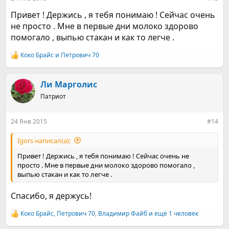
Привет ! Держись , я тебя понимаю ! Сейчас очень
не просто . Мне в первые дни молоко здорово
помогало , выпью стакан и как то легче .
Коко Брайс
и
Петрович 70
Р
е
а
к
Ли Марголис
ц
Патриот
и
и
:
24 Янв 2015
#14
Igors написал(а):
Привет ! Держись , я тебя понимаю ! Сейчас очень не
просто . Мне в первые дни молоко здорово помогало ,
выпью стакан и как то легче .
Спасибо, я держусь!
Коко Брайс
,
Петрович 70
,
Владимир Файб
и ещё 1 человек
Р
е