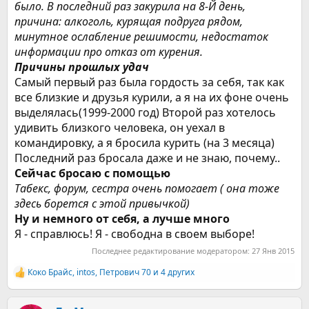
было. В последний раз закурила на 8-Й день,
причина: алкоголь, курящая подруга рядом,
минутное ослабление решимости, недостаток
информации про отказ от курения.
Причины прошлых удач
Самый первый раз была гордость за себя, так как
все близкие и друзья курили, а я на их фоне очень
выделялась(1999-2000 год) Второй раз хотелось
удивить близкого человека, он уехал в
командировку, а я бросила курить (на 3 месяца)
Последний раз бросала даже и не знаю, почему..
Сейчас бросаю с помощью
Табекс, форум, сестра очень помогает ( она тоже
здесь борется с этой привычкой)
Ну и немного от себя, а лучше много
Я - справлюсь! Я - свободна в своем выборе!
Последнее редактирование модератором:
27 Янв 2015
Коко Брайс
,
intos
,
Петрович 70
и 4 других
Р
е
а