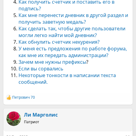
Как получить счетчик и поставить его в
подпись?
Как мне перенести дневник в другой раздел и
получить заветную медаль?
Как сделать так, чтобы другие пользователи
могли легко найти мой дневник?
Как обнулить счетчик некурения?
У меня есть предложения по работе форума,
как мне их передать администрации?
Зачем мне нужны префиксы
?
Если вы сорвались
Некоторые тонкости в написании текста
сообщений.
Петрович 70
Р
е
а
к
Ли Марголис
ц
Патриот
и
и
: