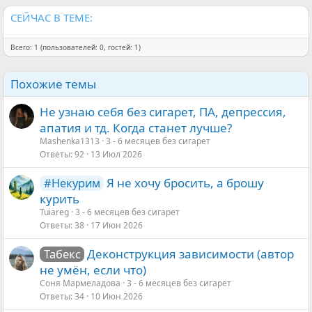
:
Резюме: курить не хочу, не тянет. Физиологически
СЕЙЧАС В ТЕМЕ:
покошмаривает и очень хочется, чтобы неприятная
симптоматика сошла на нет. Ну и про поддерживающую
терапию у меня есть вопросы - что делать то?))
Всего: 1 (пользователей: 0, гостей: 1)
В общем, курить бросить очень просто - надо просто этого
Похожие темы
не делать, но быть готовым к физическим проявлениям.
Не узнаю себя без сигарет, ПА, депрессия,
апатия и тд. Когда станет лучше?
Mashenka1313
3 - 6 месяцев без сигарет
Ответы
92
13 Июл 2026
Я не хочу бросить, а брошу
#Некурим
курить
Tuiareg
3 - 6 месяцев без сигарет
Ответы
38
17 Июн 2026
Деконструкция зависимости (автор
Табекс
не умён, если что)
Соня Мармеладова
3 - 6 месяцев без сигарет
Ответы
34
10 Июн 2026