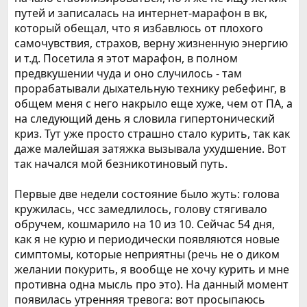
путей и записалась на интернет-марафон в вк,
который обещал, что я избавлюсь от плохого
самочувствия, страхов, верну жизненную энергию
и т.д. Посетила я этот марафон, в полном
предвкушении чуда и оно случилось - там
прорабатывали дыхательную технику ребефинг, в
общем меня с него накрыло еще хуже, чем от ПА, а
на следующий день я словила гипертонический
криз. Тут уже просто страшно стало курить, так как
даже малейшая затяжка вызывала ухудшение. Вот
так начался мой безникотиновый путь.
Первые две недели состояние было жуть: голова
кружилась, чсс замедлилось, голову стягивало
обручем, кошмарило на 10 из 10. Сейчас 54 дня,
как я не курю и периодически появляются новые
симптомы, которые неприятны (речь не о диком
желании покурить, я вообще не хочу курить и мне
противна одна мысль про это). На данный момент
появилась утренняя тревога: вот просыпаюсь