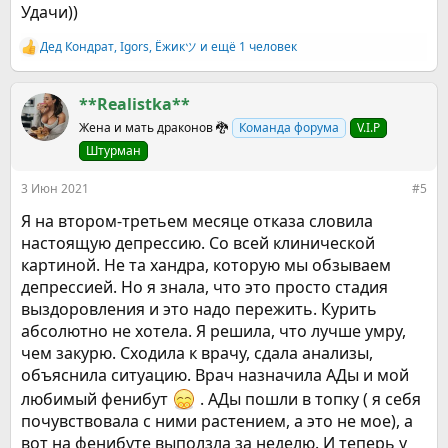
вызывала практически всегда физический дискомфорт и
Удачи))
когда прижало хорошенько желание перестать курить
укоренилось и я перестала вставлять в рот сигареты и
Дед Кондрат
,
Igors
,
Ёжикツ︎
и ещё 1 человек
Р
поджигать их.
е
а
Первый раз я покурила лет в 16 и баловалась по несколько
к
**Realistka**
затяжек раз в 2-3 месяца, с 17 лет курение стало
ц
ежедневным, но это было 2-3 шт в день, за весь период до
Жена и мать драконов 🐉
Команда форума
V.I.P
и
апреля 2021 года у меня было 2 перерыва примерно по
и
Штурман
году. Последние 4 года я выкуривала 7-9 шт и в марте этого
:
года, после затяжного стресса и длительного жесткого
3 Июн 2021
#5
переутомления я словила ПА, которые меня посещали уже
в 2003 году. Обострилась ВСД, про которую я почти забыла
Я на втором-третьем месяце отказа словила
(я в курсе, что такого диагноза нет, но так понятно будет,
настоящую депрессию. Со всей клинической
что именно меня начало беспокоить) и в силу
картиной. Не та хандра, которую мы обзываем
эмоционального истощения я начала метаться и пытаться
депрессией. Но я знала, что это просто стадия
вернуться к нормальному самочувствию, продолжая
курить, но уже меня начинало кошмарить от сигарет и я
выздоровления и это надо пережить. Курить
сократила их количество. В апреле состояние вроде
абсолютно не хотела. Я решила, что лучше умру,
немного начало стабилизироваться, но я же не ищу легких
чем закурю. Сходила к врачу, сдала анализы,
путей и записалась на интернет-марафон в вк, который
объяснила ситуацию. Врач назначила АДы и мой
обещал, что я избавлюсь от плохого самочувствия, страхов,
верну жизненную энергию и т.д. Посетила я этот марафон, в
любимый фенибут
. АДы пошли в топку ( я себя
полном предвкушении чуда и оно случилось - там
почувствовала с ними растением, а это не мое), а
прорабатывали дыхательную технику ребефинг, в общем
вот на фенибуте выползла за неделю. И теперь у