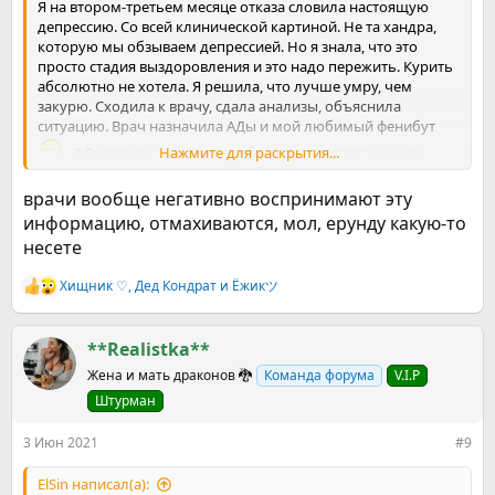
Я на втором-третьем месяце отказа словила настоящую
депрессию. Со всей клинической картиной. Не та хандра,
которую мы обзываем депрессией. Но я знала, что это
просто стадия выздоровления и это надо пережить. Курить
абсолютно не хотела. Я решила, что лучше умру, чем
закурю. Сходила к врачу, сдала анализы, объяснила
ситуацию. Врач назначила АДы и мой любимый фенибут
. АДы пошли в топку ( я себя почувствовала с ними
Нажмите для раскрытия...
растением, а это не мое), а вот на фенибуте выползла за
неделю. И теперь у меня только +10 кг набранного веса, но
врачи вообще негативно воспринимают эту
мне с ними комфортно. И я свободный человек теперь.
информацию, отмахиваются, мол, ерунду какую-то
Держись, это все временно и надо пережить. Если плохо,
несете
обращайся к врачу, поспрашивай, может есть у вас
хороший грамотный доктор...
Хищник ♡
,
Дед Кондрат
и
Ёжикツ︎
Р
е
а
к
**Realistka**
ц
Жена и мать драконов 🐉
Команда форума
V.I.P
и
и
Штурман
:
3 Июн 2021
#9
ElSin написал(а):