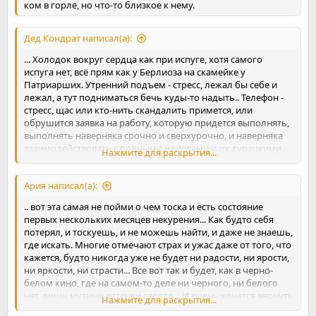
ком в горле, но что-то близкое к нему.
Дед Кондрат написал(а):
... Холодок вокруг сердца как при испуге, хотя самого
испуга нет, всё прям как у Берлиоза на скамейке у
Патриарших. Утренний подъем - стресс, лежал бы себе и
лежал, а тут подниматься бечь куды-то надыть.. Телефон -
стресс, щас или кто-нить скандалить примется, или
обрушится заявка на работу, которую придется выполнять,
выполнять наверняка срочно и сверхурочно, и наверняка
взаимодействовать с полными идиотами и их дурацкими
Нажмите для раскрытия...
требованиями. Аа-а-а!
Как будто нет ни малейшего опыта тактично и вежливо
Ария написал(а):
посылать скандалистов "по азимуту, дальности и углу
места"(с). Как будто до сих пор никогда не приходилось
.. вот эта самая не пойми о чем тоска и есть состояние
разъяснять клиенту, что именно ему на самом деле нужно и
первых нескольких месяцев некурения... Как будто себя
почём обойдутся ему сверхурочные. Как будто заявка - это
потерял, и тоскуешь, и не можешь найти, и даже не знаешь,
не зарплата и не признание твоей, в конце концов,
где искать. Многие отмечают страх и ужас даже от того, что
нужности в этой жизни.
кажется, будто никогда уже не будет ни радости, ни ярости,
ни яркости, ни страсти... Все вот так и будет, как в черно-
белом кино, где на самом-то деле ни черного, ни белого
нет, лишь мутные оттенки серого... И очень хочется вернуть
Нажмите для раскрытия...
былую стильность, дерзоость, креативность... но увы - без