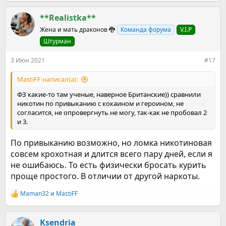
е
а
к
**Realistka**
ц
Жена и мать драконов 🐉
Команда форума
V.I.P
и
и
Штурман
:
3 Июн 2021
#17
MastiFF написал(а):
ФЗ какие-то там ученые, наверное Британские)) сравнили
никотин по привыканию с кокаином и героином, не
согласится, не опровергнуть не могу, так-как не пробовал 2
и 3.
По привыканию возможно, но ломка никотиновая
совсем крохотная и длится всего пару дней, если я
не ошибаюсь. То есть физически бросать курить
проще простого. В отличии от другой наркоты.
Maman32
и
MastiFF
Р
е
а
к
Ksendria