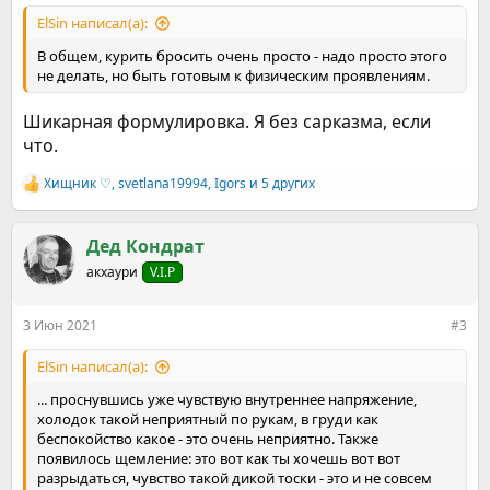
ElSin написал(а):
В общем, курить бросить очень просто - надо просто этого
не делать, но быть готовым к физическим проявлениям.
Шикарная формулировка. Я без сарказма, если
что.
Хищник ♡
,
svetlana19994
,
Igors
и 5 других
Р
е
а
к
Дед Кондрат
ц
акхаури
V.I.P
и
и
:
3 Июн 2021
#3
ElSin написал(а):
... проснувшись уже чувствую внутреннее напряжение,
холодок такой неприятный по рукам, в груди как
беспокойство какое - это очень неприятно. Также
появилось щемление: это вот как ты хочешь вот вот
разрыдаться, чувство такой дикой тоски - это и не совсем