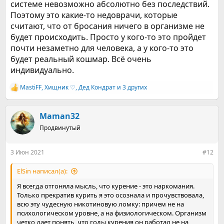
системе невозможно абсолютно без последствий.
Поэтому это какие-то недоврачи, которые
считают, что от бросания ничего в организме не
будет происходить. Просто у кого-то это пройдет
почти незаметно для человека, а у кого-то это
будет реальный кошмар. Всё очень
индивидуально.
MastiFF
,
Хищник ♡
,
Дед Кондрат
и 3 других
Р
е
а
к
Maman32
ц
Продвинутый
и
и
:
3 Июн 2021
#12
ElSin написал(а):
Я всегда отгоняла мысль, что курение - это наркомания.
Только прекратив курить я это осознала и прочувствовала,
всю эту чудесную никотиновую ломку: причем не на
психологическом уровне, а на физиологическом. Организм
четко дает понять, что годы курения он работал не на