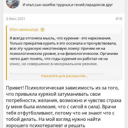
ц
И опыт,сын ошибок трудных,и гений,парадоксов друг
и
и
:
3 Июн 2021
#18
ElSin написал(а):
Я всегда отгоняла мысль, что курение - это наркомания.
Только прекратив курить я это осознала и прочувствовала,
всю эту чудесную никотиновую ломку: причем не на
психологическом уровне, а на физиологическом. Организм
четко дает понять, что годы курения он работал не на
износ, но совершенно в ненормальном режиме.
Почему я перестала курить? А потому что мне стало
Нажмите для раскрытия...
страшно за здоровье, последнее время никотиновая соска
вызывала практически всегда физический дискомфорт и
Привет! Психологическая зависимость из за того,
когда прижало хорошенько желание перестать курить
что привыкла куряхой затуманивать свои
укоренилось и я перестала вставлять в рот сигареты и
потребности, желания, возможно и чувство страха
поджигать их.
(у меня была иллюзия, что с сигой я сила). Врачи
Первый раз я покурила лет в 16 и баловалась по несколько
тебя отфутболивают, потому что не знают что с
затяжек раз в 2-3 месяца, с 17 лет курение стало
тобой делать. На мой взгляд нужно найти
ежедневным, но это было 2-3 шт в день, за весь период до
хорошего психотерапевт и решать
апреля 2021 года у меня было 2 перерыва примерно по