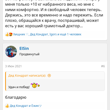
меня с него накрыло еще хуже, чем от ПА, а на следующий
меня только +10 кг набранного веса, но мне с
день я словила гипертонический криз. Тут уже просто
ними комфортно. И я свободный человек теперь.
страшно стало курить, так как даже малейшая затяжка
вызывала ухудшение. Вот так начался мой безникотиновый
Держись, это все временно и надо пережить. Если
путь.
плохо, обращайся к врачу, поспрашивай, может
есть у вас хороший грамотный доктор...
Первые две недели состояние было жуть: голова
кружилась, чсс замедлилось, голову стягивало обручем,
Хищник ♡
,
Дед Кондрат
,
Igors
и ещё 1 человек
кошмарило на 10 из 10. Сейчас 54 дня, как я не курю и
Р
е
периодически появляются новые симптомы, которые
а
неприятны (речь не о диком желании покурить, я вообще
к
ElSin
не хочу курить и мне противна одна мысль про это). На
ц
данный момент появилась утренняя тревога: вот
Продвинутый
и
просыпаюсь рано и нормально, если усну и через час два
и
проснувшись уже чувствую внутреннее напряжение,
:
3 Июн 2021
#6
холодок такой неприятный по рукам, в груди как
беспокойство какое - это очень неприятно. Также
Дед Кондрат написал(а):
появилось щемление: это вот как ты хочешь вот вот
разрыдаться, чувство такой дикой тоски - это и не совсем
ком в горле, но что-то близкое к нему. Вот эти ощущения
Удач и побед!
мне совсем не нравятся и хочется чтобы их не было. Также
начали щелкать все суставы и болеть (это тоже жутко
благодарю
неприятно).
Дед Кондрат
и
Ёжикツ︎
После хождения по врачам и попыток допроситься, чтобы
Р