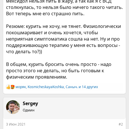
мексидол нельзя пить в жару, а так как я с ВСД
столкнулась, то нельзя было ничего такого читать.
Вот теперь мне его страшно пить.
Резюме: курить не хочу, не тянет. Физиологически
покошмаривает и очень хочется, чтобы
неприятная симптоматика сошла на нет. Ну и про
поддерживающую терапию у меня есть вопросы -
что делать то?))
В общем, курить бросить очень просто - надо
просто этого не делать, но быть готовым к
физическим проявлениям.
моряк
,
KosmicheskayaKoshka
,
Саныч.
и 14 других
Р
е
а
к
Sergey
ц
Одмин
и
и
:
3 Июн 2021
#2