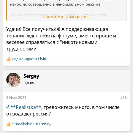
износ, но совершенно в ненормальном режиме.
Почему я перестала курить? А потому что мне стало
Нажмите для раскрытия...
страшно за здоровье, последнее время никотиновая соска
вызывала практически всегда физический дискомфорт и
Удачи! Все получиться! А поддерживающая
когда прижало хорошенько желание перестать курить
терапия ждёт тебя на форуме, вместе проще и
укоренилось и я перестала вставлять в рот сигареты и
веселее справляться с "никотиновыми
поджигать их.
трудностями"
Первый раз я покурила лет в 16 и баловалась по несколько
затяжек раз в 2-3 месяца, с 17 лет курение стало
Дед Кондрат
и
ElSin
Р
ежедневным, но это было 2-3 шт в день, за весь период до
е
апреля 2021 года у меня было 2 перерыва примерно по
а
году. Последние 4 года я выкуривала 7-9 шт и в марте этого
к
Sergey
года, после затяжного стресса и длительного жесткого
ц
Одмин
переутомления я словила ПА, которые меня посещали уже
и
и
в 2003 году. Обострилась ВСД, про которую я почти забыла
:
(я в курсе, что такого диагноза нет, но так понятно будет,
3 Июн 2021
#13
что именно меня начало беспокоить) и в силу
эмоционального истощения я начала метаться и пытаться
@**Realistka**
, тревожьтесь много, в том числе
вернуться к нормальному самочувствию, продолжая
отсюда депрессия?
курить, но уже меня начинало кошмарить от сигарет и я
сократила их количество. В апреле состояние вроде
**Realistka**
и
Ёжикツ︎
Р
немного начало стабилизироваться, но я же не ищу легких
е
путей и записалась на интернет-марафон в вк, который