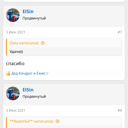
какую-то терапию поддерживающую назначили.... один
е
а
терапевт назначил новопассит и магне б6 курсом на 1
к
ElSin
месяц. затем невролог отменил и назначил мексидол. Я как
ц
бы не против пропить мексидол, но я же не люблю легких
Продвинутый
и
путей и пошла про него читать в интернете. Дочиталась я
и
до того, что мексидол нельзя пить в жару, а так как я с ВСД
:
столкнулась, то нельзя было ничего такого читать. Вот
3 Июн 2021
#7
теперь мне его страшно пить.
Zlata написал(а):
Резюме: курить не хочу, не тянет. Физиологически
Удачи))
покошмаривает и очень хочется, чтобы неприятная
симптоматика сошла на нет. Ну и про поддерживающую
спасибо
терапию у меня есть вопросы - что делать то?))
В общем, курить бросить очень просто - надо просто этого
Дед Кондрат
и
Ёжикツ︎
Р
не делать, но быть готовым к физическим проявлениям.
е
а
к
ElSin
ц
Продвинутый
и
и
:
3 Июн 2021
#8
**Realistka** написал(а):