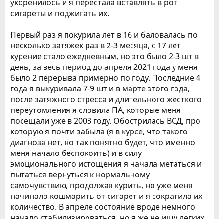
укоренилось и я перестала вставлять в рот
сигареты и поджигать их.
Первый раз я покурила лет в 16 и баловалась по
несколько затяжек раз в 2-3 месяца, с 17 лет
курение стало ежедневным, но это было 2-3 шт в
день, за весь период до апреля 2021 года у меня
было 2 перерыва примерно по году. Последние 4
года я выкуривала 7-9 шт и в марте этого года,
после затяжного стресса и длительного жесткого
переутомления я словила ПА, которые меня
посещали уже в 2003 году. Обострилась ВСД, про
которую я почти забыла (я в курсе, что такого
диагноза нет, но так понятно будет, что именно
меня начало беспокоить) и в силу
эмоционального истощения я начала метаться и
пытаться вернуться к нормальному
самочувствию, продолжая курить, но уже меня
начинало кошмарить от сигарет и я сократила их
количество. В апреле состояние вроде немного
начало стабилизироваться, но я же не ищу легких