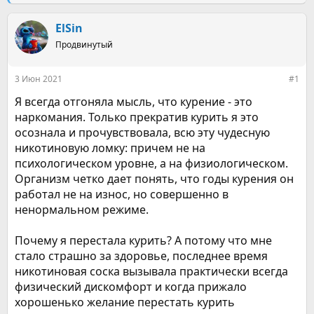
е
ч
м
а
ы
л
ElSin
а
Продвинутый
3 Июн 2021
#1
Я всегда отгоняла мысль, что курение - это
наркомания. Только прекратив курить я это
осознала и прочувствовала, всю эту чудесную
никотиновую ломку: причем не на
психологическом уровне, а на физиологическом.
Организм четко дает понять, что годы курения он
работал не на износ, но совершенно в
ненормальном режиме.
Почему я перестала курить? А потому что мне
стало страшно за здоровье, последнее время
никотиновая соска вызывала практически всегда
физический дискомфорт и когда прижало
хорошенько желание перестать курить