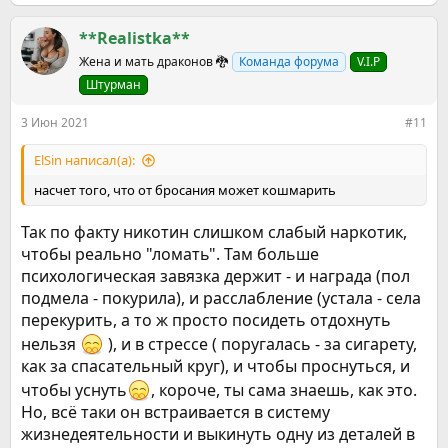
е
а
к
**Realistka**
ц
Жена и мать драконов 🐉
Команда форума
V.I.P
и
и
Штурман
:
3 Июн 2021
#11
ElSin написал(а):
насчет того, что от бросания может кошмарить
Так по факту никотин слишком слабый наркотик,
чтобы реально "ломать". Там больше
психологическая завязка держит - и награда (пол
подмела - покурила), и расслабление (устала - села
перекурить, а то ж просто посидеть отдохнуть
нельзя
), и в стрессе ( поругалась - за сигарету,
как за спасательный круг), и чтобы проснуться, и
чтобы уснуть
, короче, ты сама знаешь, как это.
Но, всё таки он встраивается в систему
жизнедеятельности и выкинуть одну из деталей в