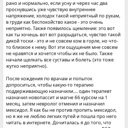
рано и нормально, если усну и через час два
проснувшись уже чувствую внутреннее
напряжение, холодок такой неприятный по рукам,
в груди как беспокойство какое - это очень
неприятно. Также появилось щемление: это вот
как ты хочешь вот вот разрыдаться, чувство такой
дикой тоски - это и не совсем ком в горле, но что-
то близкое к нему. Вот эти ощущения мне совсем
не нравятся и хочется чтобы их не было. Также
начали щелкать все суставы и болеть (это тоже
жутко неприятно).
После хождения по врачам и попыток
допроситься, чтобы какую-то терапию
поддерживающую назначили.... один терапевт
назначил новопассит и магне б6 курсом на 1
месяц. затем невролог отменил и назначил
мексидол. Я как бы не против пропить мексидол,
но я же не люблю легких путей и пошла про него
читать в интернете. Дочиталась я до того, что