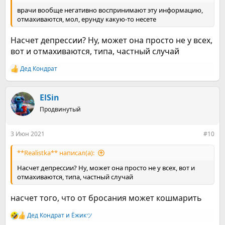
врачи вообще негативно воспринимают эту информацию,
отмахиваются, мол, ерунду какую-то несете
Насчет депрессии? Ну, может она просто не у всех,
вот и отмахиваются, типа, частный случай
Дед Кондрат
Р
е
а
к
ElSin
ц
Продвинутый
и
и
:
3 Июн 2021
#10
**Realistka** написал(а):
Насчет депрессии? Ну, может она просто не у всех, вот и
отмахиваются, типа, частный случай
насчет того, что от бросания может кошмарить
Дед Кондрат
и
Ёжикツ︎
Р