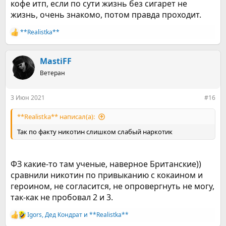
кофе итп, если по сути жизнь без сигарет не
жизнь, очень знакомо, потом правда проходит.
**Realistka**
Р
е
а
к
MastiFF
ц
Ветеран
и
и
:
3 Июн 2021
#16
**Realistka** написал(а):
Так по факту никотин слишком слабый наркотик
ФЗ какие-то там ученые, наверное Британские))
сравнили никотин по привыканию с кокаином и
героином, не согласится, не опровергнуть не могу,
так-как не пробовал 2 и 3.
Igors
,
Дед Кондрат
и
**Realistka**
Р