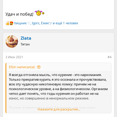
сигареты оно как будто бы невозможно. Как будто бы!
. . .
Все вернется! Обязательно опять вернется -
Удач и побед!
И погода, и надежды и тепло друзей!
Слышишь? Вернется ВСЕ! И вкус жизни, и запах свободы, и
Хищник ♡
,
Igors
,
Ёжикツ︎
и ещё 1 человек
Р
азарт, и кураж - вот только не сходи с пути прямого, тобою
е
избранного, потерпи! Спокойно и упрямо пройди
а
тернистый путь смутной тоски, весели себя, чем можешь,
к
Zlata
кроме сиги, а потом увидишь, как черно-белое кино вдруг
ц
заиграет новыми неожиданными красками. Просто верь,
Титан
и
просто жди, и не надо сомневаться! Живи так, будто это УЖЕ
и
НАСТУПИЛО!
:
3 Июн 2021
#4
ElSin написал(а):
Я всегда отгоняла мысль, что курение - это наркомания.
Только прекратив курить я это осознала и прочувствовала,
всю эту чудесную никотиновую ломку: причем не на
психологическом уровне, а на физиологическом. Организм
четко дает понять, что годы курения он работал не на
износ, но совершенно в ненормальном режиме.
Почему я перестала курить? А потому что мне стало
Нажмите для раскрытия...
страшно за здоровье, последнее время никотиновая соска