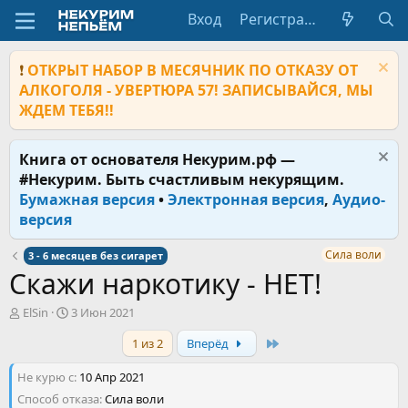
Вход
Регистрация
❗
ОТКРЫТ НАБОР В МЕСЯЧНИК ПО ОТКАЗУ ОТ
АЛКОГОЛЯ - УВЕРТЮРА 57! ЗАПИСЫВАЙСЯ, МЫ
ЖДЕМ ТЕБЯ!!
Книга от основателя Некурим.рф —
#Некурим. Быть счастливым некурящим.
Бумажная версия
•
Электронная версия
,
Аудио-
версия
Сила воли
3 - 6 месяцев без сигарет
Скажи наркотику - НЕТ!
А
Д
ElSin
3 Июн 2021
в
а
Last
1 из 2
Вперёд
т
т
о
а
Не курю с
р
н
10 Апр 2021
т
а
Способ отказа
Сила воли