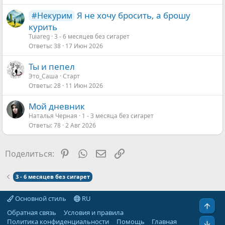
Я не хочу бросить, а брошу
#Некурим
курить
Tuiareg
3 - 6 месяцев без сигарет
Ответы
38
17 Июн 2026
Ты и пепел
Это_Саша
Старт
Ответы
28
11 Июн 2026
Мой дневник
Наталья Черная
1 - 3 месяца без сигарет
Ответы
78
2 Авг 2026
Pinterest
WhatsApp
Электронная почта
Ссылка
Поделиться:
3 - 6 месяцев без сигарет
Основной стиль
RU
Свер
Обратная связь
Условия и правила
Политика конфиденциальности
Помощь
Главная
Сниз