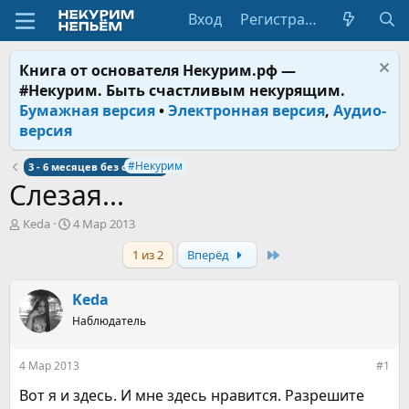
Вход
Регистрация
Книга от основателя Некурим.рф —
#Некурим. Быть счастливым некурящим.
Бумажная версия
•
Электронная версия
,
Аудио-
версия
#Некурим
3 - 6 месяцев без сигарет
Слезая...
А
Д
Keda
4 Мар 2013
в
а
Last
1 из 2
Вперёд
т
т
о
а
р
н
Keda
т
а
е
ч
Наблюдатель
м
а
ы
л
4 Мар 2013
#1
а
Вот я и здесь. И мне здесь нравится. Разрешите