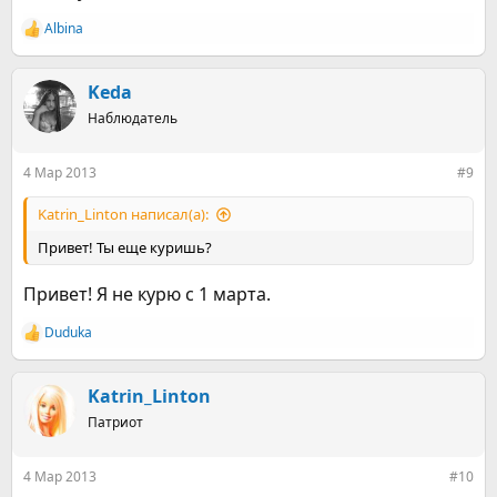
Albina
Р
е
а
к
Keda
ц
Наблюдатель
и
и
:
4 Мар 2013
#9
Katrin_Linton написал(а):
Привет! Ты еще куришь?
Привет! Я не курю с 1 марта.
Duduka
Р
е
а
к
Katrin_Linton
ц
Патриот
и
и
:
4 Мар 2013
#10