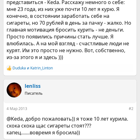
представиться - Keda. Расскажу немного о себе:
мне 23 года, из них уже почти 10 лет я курю. Я
конечно, в состоянии заработать себе на
сигареты, но 70 рублей в день за пачку - жалко. Но
главная мотивация бросить курить - не деньги.
Просто появились причины стать лучше. Я
влюбилась. А на мой взгляд - счастливые люди не
курят. Им это просто не нужно. Вот, собственно,
из-за этого я и здесь )))
Duduka
и
Katrin_Linton
Р
е
а
к
lenliss
ц
Писатель
и
и
:
4 Мар 2013
#2
@Keda, добро пожаловать)) я тоже 10 лет курила.
скока скока щас сигареты стоят???
капец.......вовремя я бросила))