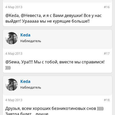
4 Мар 2013
#16
@Keda, @Невеста, и я с Вами девушки! Все у нас
выйдет! Урааааа мы не курящие больше!!
Keda
Наблюдатель
4 Мар 2013
#17
@Sewa, Ура!!!! Мы с тобой, вместе мы справимся!
))))
Keda
Наблюдатель
4 Мар 2013
#18
Друзья, всем хороших безникотиновых снов )))))
Завтра будет... лучше