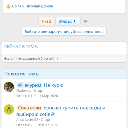
Albina
и
Николай Шонин
Р
е
а
Last
1 из 2
Вперёд
к
ц
и
Войдите или зарегистрируйтесь для ответа.
и
:
СЕЙЧАС В ТЕМЕ:
Всего: 1 (пользователей: 0, гостей: 1)
Похожие темы
Не курю
#Некурим
Наdежdа
Старт
Ответы
108
3 Мар 2026
Бросаю курить навсегда и
Сила воли
А
выбираю себя🌸
Анастасия92
Старт
Ответы
23
28 Июл 2026