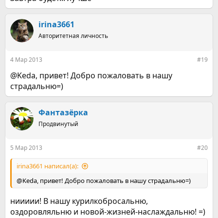
irina3661
Авторитетная личность
4 Мар 2013
#19
@Keda, привет! Добро пожаловать в нашу
страдальню=)
Фантазёрка
Продвинутый
5 Мар 2013
#20
irina3661 написал(а):
@Keda, привет! Добро пожаловать в нашу страдальню=)
ниииии! В нашу курилкобросальню,
оздоровляльню и новой-жизней-наслаждальню! =)