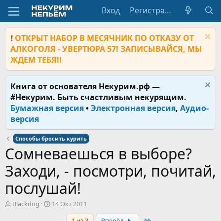
Вход
Регистрация
❗
ОТКРЫТ НАБОР В МЕСЯЧНИК ПО ОТКАЗУ ОТ
АЛКОГОЛЯ - УВЕРТЮРА 57! ЗАПИСЫВАЙСЯ, МЫ
ЖДЕМ ТЕБЯ!!
Книга от основателя Некурим.рф —
#Некурим. Быть счастливым некурящим.
Бумажная версия
•
Электронная версия
,
Аудио-
версия
Способы бросить курить
Сомневаешься в выборе?
Заходи, - посмотри, почитай,
послушай!
А
Д
Blackdog
14 Окт 2011
в
а
Last
1 из 3
Вперёд