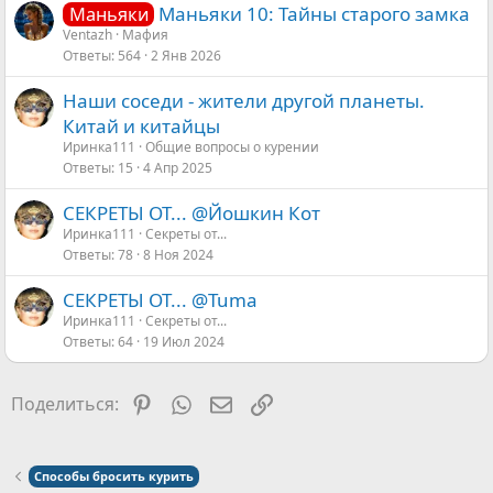
Маньяки 10: Тайны старого замка
Маньяки
Ventazh
Мафия
Ответы
564
2 Янв 2026
Наши соседи - жители другой планеты.
Китай и китайцы
Иринка111
Общие вопросы о курении
Ответы
15
4 Апр 2025
СЕКРЕТЫ ОТ... @Йошкин Кот
Иринка111
Секреты от...
Ответы
78
8 Ноя 2024
СЕКРЕТЫ ОТ... @Tuma
Иринка111
Секреты от...
Ответы
64
19 Июл 2024
Pinterest
WhatsApp
Электронная почта
Ссылка
Поделиться:
Способы бросить курить