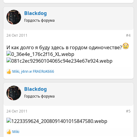
е
а
к
Blackdog
ц
Гордость форума
и
и
:
24 Окт 2011
#4
И как долго я буду здесь в гордом одиночестве?
Miki
,
j4nn
и
FRAERoK666
Р
е
а
к
Blackdog
ц
Гордость форума
и
и
:
24 Окт 2011
#5
Miki
Р