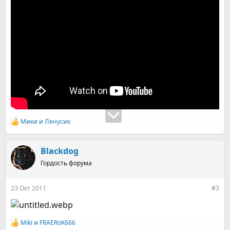
Мики
и
Ленусик
Р
е
а
к
Blackdog
ц
Гордость форума
и
и
:
23 Окт 2011
#3
Miki
и
FRAERoK666
Р