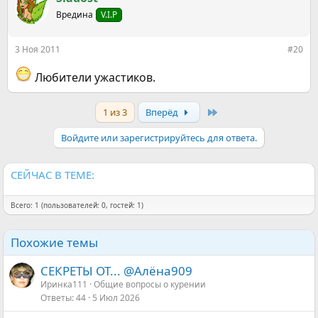
ц
Вредина
V.I.P
и
и
:
3 Ноя 2011
#20
Любители ужастиков.
Last
1 из 3
Вперёд
Войдите или зарегистрируйтесь для ответа.
СЕЙЧАС В ТЕМЕ:
Всего: 1 (пользователей: 0, гостей: 1)
Похожие темы
СЕКРЕТЫ ОТ... @Алёна909
Иринка111
Общие вопросы о курении
Ответы
44
5 Июл 2026