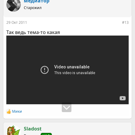
медиатор
Старожил
29 Окт 2011
#13
Так ведь тема-то какая
Мики
Р
е
а
к
Sladost
ц