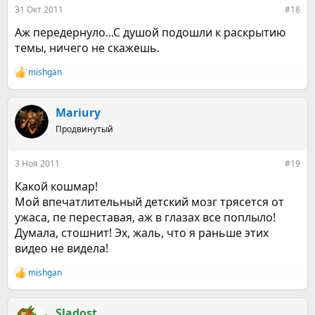
:
31 Окт 2011
#18
Аж передернуло...С душой подошли к раскрытию
темы, ничего не скажешь.
mishgan
Р
е
а
к
Mariury
ц
Продвинутый
и
и
:
3 Ноя 2011
#19
Какой кошмар!
Мой впечатлительный детский мозг трясется от
ужаса, пе переставая, аж в глазах все поплыло!
Думала, стошнит! Эх, жаль, что я раньше этих
видео не видела!
mishgan
Р
е
а
к
Sladost