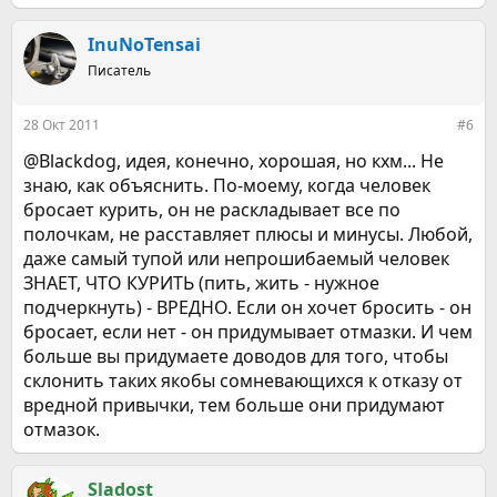
е
а
к
InuNoTensai
ц
Писатель
и
и
:
28 Окт 2011
#6
@Blackdog, идея, конечно, хорошая, но кхм... Не
знаю, как объяснить. По-моему, когда человек
бросает курить, он не раскладывает все по
полочкам, не расставляет плюсы и минусы. Любой,
даже самый тупой или непрошибаемый человек
ЗНАЕТ, ЧТО КУРИТЬ (пить, жить - нужное
подчеркнуть) - ВРЕДНО. Если он хочет бросить - он
бросает, если нет - он придумывает отмазки. И чем
больше вы придумаете доводов для того, чтобы
склонить таких якобы сомневающихся к отказу от
вредной привычки, тем больше они придумают
отмазок.
Sladost