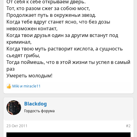
От себя к себе открываем дверь.
Тот, кто разом сжег за собою мост,
Продолжает путь в окруженьи звезд.
Когда тебе вдруг станет ясно, что без дозы
невозможен контакт,
Когда твои друзья один за другим встанут под
криминал,
Когда твою муть растворит кислота, а сущность
сьедят грибы,
Тогда поймешь, что в этой жизни ты успел в самый
раз
Умереть молодым!
Miki
и
miracle11
Р
е
а
к
Blackdog
ц
Гордость форума
и
и
:
23 Окт 2011
#2