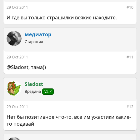
:
29 Окт 2011
#10
И где вы только страшилки всякие находите.
медиатор
Старожил
29 Окт 2011
#11
@Sladost, тама))
Sladost
Вредина
V.I.P
29 Окт 2011
#12
Нет бы позитивное что-то, все им ужастики какие-
то подавай