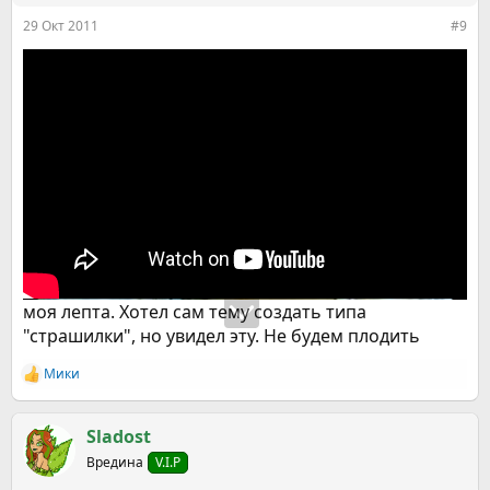
29 Окт 2011
#9
моя лепта. Хотел сам тему создать типа
"страшилки", но увидел эту. Не будем плодить
Мики
Р
е
а
к
Sladost
ц
Вредина
V.I.P
и
и