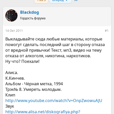
т
т
о
а
р
н
Blackdog
т
а
е
Гордость форума
ч
м
а
ы
л
14 Окт 2011
#1
а
Выкладывайте сюда любые материалы, которые
помогут сделать последний шаг в сторону отказа
от вредной привычки! Текст, мп3, видео на тему
отказа от алкоголя, никотина, наркотиков.
Ну что? Поехали!
Алиса.
К.Кинчев.
Альбом - Чёрная метка, 1994
Трэк№ 8. Умереть молодым.
Клип
http://www.youtube.com/watch?v=OnpZwowuAJU
Звук
http://www.alisa.net/diskografiya.php?