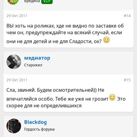
Вредина
V.I.P
и
и
:
29 Окт 2011
#14
ВЫ хоть на роликах, хде не видно по заставке об
чем он, предупреждайте на всякий случай, если
они не для детей и не для Сладости, ок?
медиатор
Старожил
29 Окт 2011
#15
Сла, звиняй. Будем осмотрительней)) Не
впечатляйся особо. Тебе же уже не грозит
Это
скорее для не определившихся
Blackdog
Гордость форума