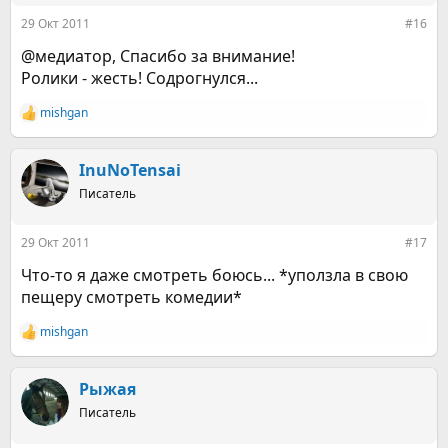
29 Окт 2011
#16
@медиатор, Спасибо за внимание!
Ролики - жесть! Содрогнулся...
mishgan
Р
е
а
к
InuNoTensai
ц
Писатель
и
и
:
29 Окт 2011
#17
Что-то я даже смотреть боюсь... *уползла в свою
пещеру смотреть комедии*
mishgan
Р
е
а
к
Рыжая
ц
Писатель
и
и