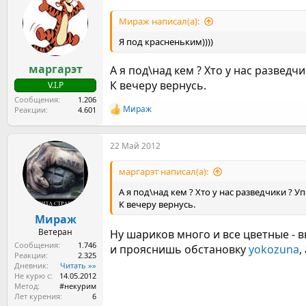
ц
и
Мираж написал(а):
и
:
Я под красненьким))))
маргарэт
А я под\над кем ? Хто у нас разведч
К вечеру вернусь.
V.I.P
Сообщения
1.206
Мираж
Реакции
4.601
Р
е
а
22 Май 2012
к
ц
и
маргарэт написал(а):
и
:
А я под\над кем ? Хто у нас разведчики ? 
К вечеру вернусь.
Мираж
Ветеран
Ну шариков много и все цветные - 
Сообщения
1.746
и прояснишь обстановку
yokozuna
,
Реакции
2.325
Дневник
Читать »»
Не курю с
14.05.2012
Метод
#некурим
Лет курения
6