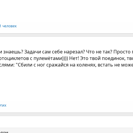
1 человек
ели знаешь? Задачи сам себе нарезал? Что не так? Прост
тоциклетов с пулемётами)))) Нет! Это твой поединок, тво
лями: "Сбили с ног сражайся на коленях, встать не мож
угих
ролом