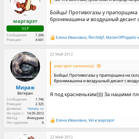
и
:
Бойцы! Противогазы у прапорщика н
бронемашина и воздушный десант 
маргарэт
V.I.P
Сообщения
1.206
Елена Ивановна
,
fktrcttdyf
,
MasterOfPuppets
и
Р
Реакции
4.601
е
а
22 Май 2012
к
ц
и
маргарэт написал(а):
и
:
Бойцы! Противогазы у прапорщика на скла
бронемашина и воздушный десант с возд
Мираж
Ветеран
Я под красненьким)))) За нашими пл
Сообщения
1.746
Реакции
2.325
Дневник
Читать »»
Не курю с
14.05.2012
Метод
#некурим
Елена Ивановна
,
Vel
и
маргарэт
Р
Лет курения
6
е
а
22 Май 2012
к