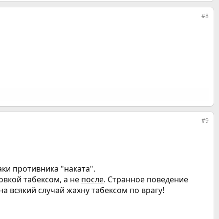
#8
#9
ки противника "наката".
вкой табексом, а не
после
. Странное поведение
 на всякий случай жахну табексом по врагу!