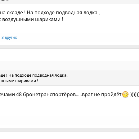
а складе ! На подходе подводная лодка ,
с воздушными шариками !
 3 других
де ! На подходе подводная лодка ,
ушными шариками !
ечами 48 бронетранспортёров.....враг не пройдёт
)))))