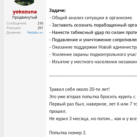
ы
л
а
yokozuna
Задачи:
Продвинутый
- Общий анализ ситуации в организме.
Сообщения
216
- Заставить осознать порабощенный орга
Реакции
251
Дневник
Читать »»
- Нанести табексный удар по силам прот
- Подавление и уничтожение сопротивле
-
Оказание поддержки Новой администра
- Усиление охраны подконтрольного учас
- Изъятие у местного населения незакон
---------------------------------------------------------
Травил себя около 20-ти лет!
Это уже вторая попытка бросить курить 
Первый раз был, наверное, лет 6 или 7 
прошел.
Не курил 3 месяца, но потом… как и у все
Попытка номер 2.