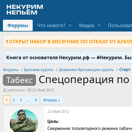
Форумы
Что нового?
Медиа
Пользова
❗
ОТКРЫТ НАБОР В МЕСЯЧНИК ПО ОТКАЗУ ОТ АЛКОГ
Книга от основателя Некурим.рф — #Некурим. Б
Форумы
Бросаем курить
Дневники бросающих курить
Старт
Спецоперация по
Табекс
А
Д
yokozuna
22 Май 2012
в
а
1
2
3
…
8
Вперёд
т
т
о
а
р
н
22 Май 2012
т
а
е
ч
Цель:
м
а
Свержение тоталитарного режима табач