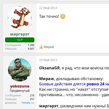
22 Май 2012
Так точно!
маргарэт
V.I.P
Сообщения
1.206
Мираж
Р
Реакции
4.601
е
а
22 Май 2012
к
ц
OksanaGR
, я рад, что мои воиска 
и
и
:
Мираж
, докладываю обстановку:
Боевые действия длятся
ровно 24 ч
yokozuna
Как ни странно, но "накат" отступа
Продвинутый
противника... что, несомненно - уди
Сообщения
216
Реакции
251
Дневник
Читать »»
маргарэт
, разведчики нам нужны! Б