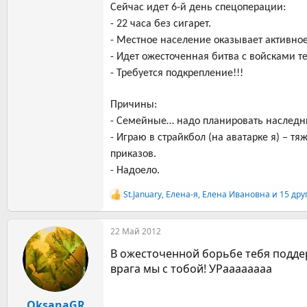
Сейчас идет 6-й день спецоперации:
- 22 часа без сигарет.
- Местное население оказывает активно
- Идет ожесточенная битва с войсками т
- Требуется подкрепление!!!
Причины:
- Семейные… надо планировать наследни
- Играю в страйкбол (на аватарке я) – 
приказов.
- Надоело.
St.January
,
Елена-я
,
Елена Ивановна
и 15 дру
Р
е
а
22 Май 2012
к
ц
В ожесточенной борьбе тебя подде
и
и
врага мы с тобой! УРаааааааа
:
OksanaGR