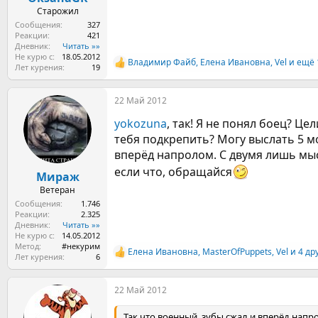
Старожил
Сообщения
327
Реакции
421
Дневник
Читать »»
Не курю с
18.05.2012
Владимир Файб
,
Елена Ивановна
,
Vel
и ещё 
Р
Лет курения
19
е
а
22 Май 2012
к
ц
yokozuna
, так! Я не понял боец? Ц
и
и
тебя подкрепить? Могу выслать 5 мо
:
вперёд напролом. С двумя лишь мыс
если что, обращайся
Мираж
Ветеран
Сообщения
1.746
Реакции
2.325
Дневник
Читать »»
Не курю с
14.05.2012
Метод
#некурим
Елена Ивановна
,
MasterOfPuppets
,
Vel
и 4 др
Р
Лет курения
6
е
а
22 Май 2012
к
ц
и
Так что военный, зубы сжал и вперёд нап