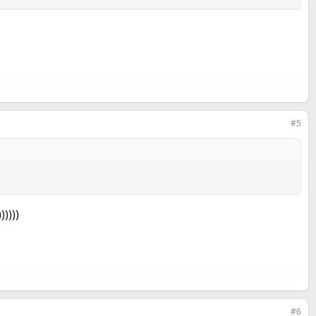
#5
))))))
#6