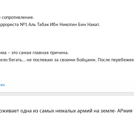
е сопротивление.
еррориста №1 Аль Табак Ибн Никотин Бин Накат.
ка – это самая главная причина.
тяжело бегать… не поспеваю за своими бойцами. После перебеже
гих
рживает одна из самых немалых армий на земле- АРмия 