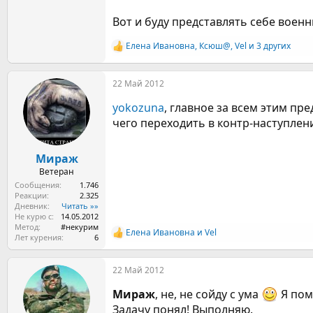
Вот и буду представлять себе воен
Елена Ивановна
,
Ксюш@
,
Vel
и 3 других
Р
е
а
22 Май 2012
к
ц
yokozuna
, главное за всем этим пр
и
и
чего переходить в контр-наступлени
:
Мираж
Ветеран
Сообщения
1.746
Реакции
2.325
Дневник
Читать »»
Не курю с
14.05.2012
Метод
#некурим
Елена Ивановна
и
Vel
Р
Лет курения
6
е
а
22 Май 2012
к
ц
Мираж
, не, не сойду с ума
Я пом
и
и
Задачу понял! Выполняю.