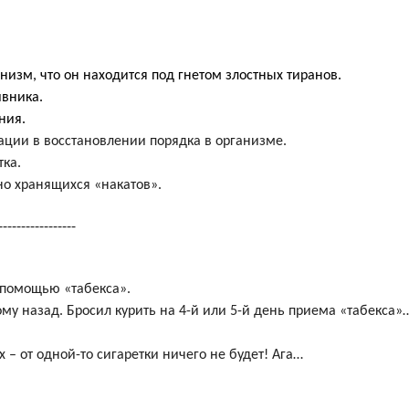
низм, что он находится под гнетом злостных тиранов.
ивника.
ния.
ции в восстановлении порядка в организме.
тка.
но хранящихся «накатов».
-----------------
с помощью «табекса».
тому назад. Бросил курить на 4-й или 5-й день приема «табекса
х – от одной-то сигаретки ничего не будет! Ага…