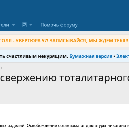
тели
🆘
Помочь форуму
ОЛЯ - УВЕРТЮРА 57! ЗАПИСЫВАЙСЯ, МЫ ЖДЕМ ТЕБЯ!!
ыть счастливым некурящим.
Бумажная версия
•
Элек
 свержению тоталитарног
ных изделий. Освобождение организма от диктатуры никотина 