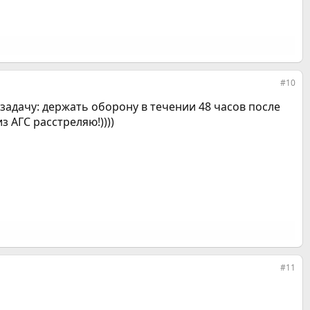
#10
лю задачу: держать оборону в течении 48 часов после
 АГС расстреляю!))))
#11