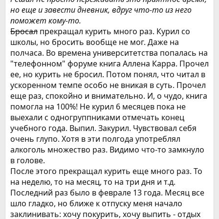
но еще и завести дневник, вдруг что-то из него
поможет кому-то.
Бросал
прекращал курить много раз. Курил со
школы, но бросить вообще не мог. Даже на
полчаса. Во времена университетства попалась на
"телефонном" форуме книга Аллена Карра. Прочел
ее, но курить не бросил. Потом понял, что читал в
ускоренном темпе особо не вникая в суть. Прочел
еще раз, спокойно и внимательно. И, о чудо, книга
помогла на 100%! Не курил 6 месяцев пока не
выехали с одногруппниками отмечать конец
учебного года. Выпил. Закурил. Чувствовал себя
очень глупо. Хотя в эти полгода употреблял
алкоголь множество раз. Видимо что-то замкнуло
в голове.
После этого прекращал курить еще много раз. То
на неделю, то на месяц, то на три дня и т.д.
Последний раз было в феврале 13 года. Месяц все
шло гладко, но ближе к отпуску меня начало
заклинивать: хочу покурить, хочу выпить - отдых