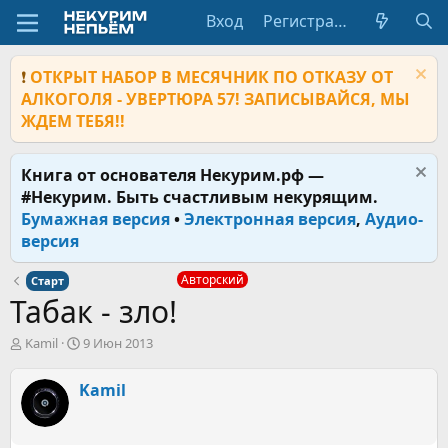
Вход
Регистрация
❗
ОТКРЫТ НАБОР В МЕСЯЧНИК ПО ОТКАЗУ ОТ
АЛКОГОЛЯ - УВЕРТЮРА 57! ЗАПИСЫВАЙСЯ, МЫ
ЖДЕМ ТЕБЯ!!
Книга от основателя Некурим.рф —
#Некурим. Быть счастливым некурящим.
Бумажная версия
•
Электронная версия
,
Аудио-
версия
Авторский
Старт
Табак - зло!
А
Д
Kamil
9 Июн 2013
в
а
т
т
Kamil
о
а
р
н
т
а