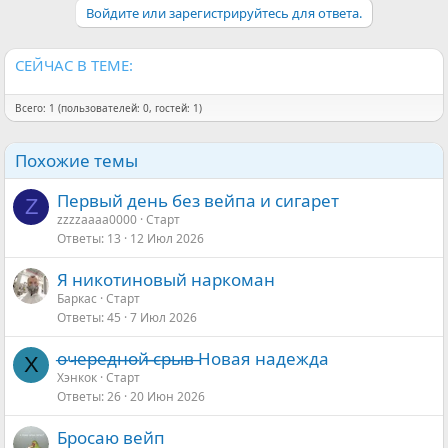
Войдите или зарегистрируйтесь для ответа.
СЕЙЧАС В ТЕМЕ:
Всего: 1 (пользователей: 0, гостей: 1)
Похожие темы
Первый день без вейпа и сигарет
Z
zzzzaaaa0000
Старт
Ответы
13
12 Июл 2026
Я никотиновый наркоман
Баркас
Старт
Ответы
45
7 Июл 2026
о̶ч̶е̶р̶е̶д̶н̶о̶й̶ ̶̶с̶р̶ы̶в̶ Новая надежда
Х
Хэнкок
Старт
Ответы
26
20 Июн 2026
Бросаю вейп