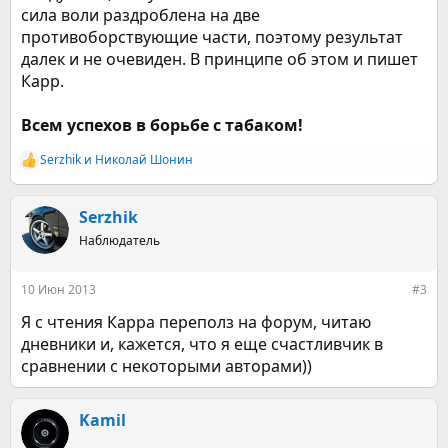
сила воли раздроблена на две
противоборствующие части, поэтому результат
далек и не очевиден. В принципе об этом и пишет
Карр.
Всем успехов в борьбе с табаком!
Serzhik
и
Николай Шонин
Р
е
а
к
Serzhik
ц
Наблюдатель
и
и
:
10 Июн 2013
#3
Я с чтения Карра переполз на форум, читаю
дневники и, кажется, что я еще счастливчик в
сравнении с некоторыми авторами))
Kamil