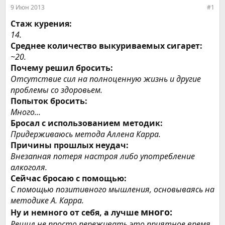
е
ч
9 Июн 2013
#1
м
а
ы
л
Стаж курения:
а
14.
Среднее количество выкуриваемых сигарет:
~20.
Почему решил бросить:
Отсутствие сил на полноценную жизнь и другие
проблемы со здоровьем.
Попыток бросить:
Много...
Бросал с использованием методик:
Придерживаюсь метода Аллена Карра.
Причины прошлых неудач:
Внезапная потеря настроя либо употребление
алкоголя.
Сейчас бросаю с помощью:
С помощью позитивного мышления, основываясь на
методике А. Карра.
много:
Ну и немного от себя, а лучше
Решил не просто переживать это приятное время,