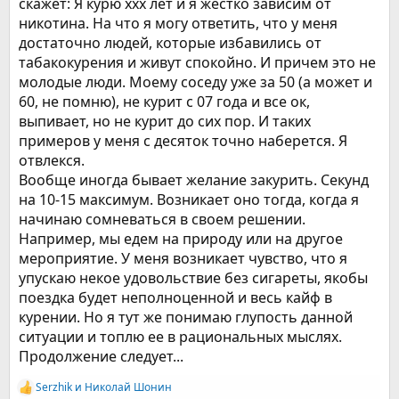
скажет: Я курю ххх лет и я жестко зависим от
никотина. На что я могу ответить, что у меня
достаточно людей, которые избавились от
табакокурения и живут спокойно. И причем это не
молодые люди. Моему соседу уже за 50 (а может и
60, не помню), не курит с 07 года и все ок,
выпивает, но не курит до сих пор. И таких
примеров у меня с десяток точно наберется. Я
отвлекся.
Вообще иногда бывает желание закурить. Секунд
на 10-15 максимум. Возникает оно тогда, когда я
начинаю сомневаться в своем решении.
Например, мы едем на природу или на другое
мероприятие. У меня возникает чувство, что я
упускаю некое удовольствие без сигареты, якобы
поездка будет неполноценной и весь кайф в
курении. Но я тут же понимаю глупость данной
ситуации и топлю ее в рациональных мыслях.
Продолжение следует...
Serzhik
и
Николай Шонин
Р