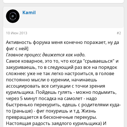
е
а
к
Kamil
ц
и
и
:
10 Июн 2013
#2
Активность форума меня конечно поражает, ну да
фиг с ней]
Главное процесс движется как надо.
Самое коварное, это то, что когда "срываешься" и
закуриваешь, то в следующий раз все на порядок
сложнее: уже не так легко настроиться, в голове
постоянно мысли о курении, начинаешь
ассоциировать все ситуации с точки зрения
курильщика. Пойдешь гулять - можно подымить,
через 5 минут посадка на самолет - надо
быстренько перекурить, едешь с родителями куда-
то (раньше) - фиг покуришь и т.д. Жизнь
превращается в бесконечные перекуры.
Настоящая радость заядлого курильщика) И