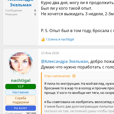
Курю два дня, могу ли я продолжить
а
Экельман
Был ли у кого такой опыт.
Сообщения
6
Не хочется выжидать 3 недели, 2-3м
Реакции
5
P. S. Опыт был в том году, бросала 
1.Елена
и
nachtigal
Р
е
а
23 Янв 2026
к
ц
@Александра Экельман
, добро пож
и
и
Думаю что нужно поработать с голо
:
Утро написал(а):
nachtigal
Я пила по инструкции. На мой взгляд, нужн
V.I.P
бросание то в жар то в холод и прочие пр
Наставник
проще. У кого-то вообще нет тяги, но скор
Служба
я бы советовала не изобретать велосипед 
поддержки
У меня было две долгоиграющих попытки бр
На взлет
сколько их там, не помню) даны чтобы при
Сообщения
287.839