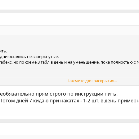
ить.
 дни остались не зачеркнутые.
табекс, но по схеме 3 табл в день и на уменьшение, пока полностью с
Нажмите для раскрытия...
два месяца не Курила. Из за переезда, стресс и снова сигареты Бррр.
еобязательно прям строго по инструкции пить.
 Потом дней 7 кидаю при накатах - 1-2 шт. в день пример