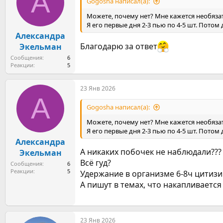
А
Gogosha написал(а):
и
:
Можете, почему нет? Мне кажется необяза
Я его первые дня 2-3 пью по 4-5 шт. Потом 
Александра
Благодарю за ответ
Экельман
Сообщения
6
Реакции
5
23 Янв 2026
А
Gogosha написал(а):
Можете, почему нет? Мне кажется необяза
Я его первые дня 2-3 пью по 4-5 шт. Потом 
Александра
А никаких побочек не наблюдали???
Экельман
Всё гуд?
Сообщения
6
Реакции
5
Удержание в организме 6-8ч цитизи
А пишут в темах, что накапливается
23 Янв 2026