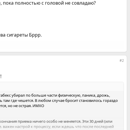
е, пока полностью с головой не совладаю?
нова сигареты Бррр.
#2
!
т табекс убирал по больше части физическую, паника, дрожь,
ь там где чешется. В любом случае бросит становилось гораздо
тся, но не острая. ИМХО
кончания приема ничего особо не меняется. Эти 30 дней (или
е. важен настрой к процессу, если ждешь что после последней