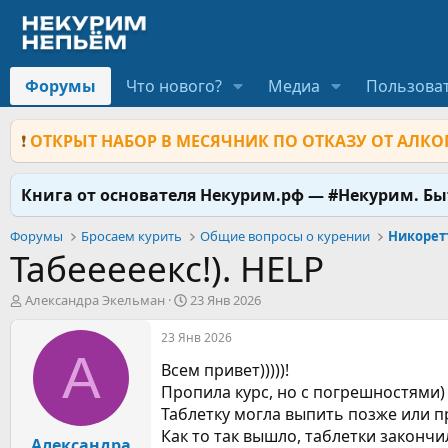
Форумы
Что нового?
Медиа
Пользова
❗
ОТКРЫТ НАБОР В МЕСЯЧНИК ПО ОТКАЗУ ОТ АЛКОГ
Книга от основателя Некурим.рф — #Некурим. Б
Форумы
Бросаем курить
Общие вопросы о курении
Табееееекс!). HELP
А
Д
Александра Экельман
23 Янв 2026
в
а
т
т
23 Янв 2026
о
а
А
Всем привет)))))!
р
н
т
а
Пропила курс, но с погрешностями)
е
ч
Таблетку могла выпить позже или п
м
а
Как то так вышло, таблетки закончи
ы
Александра
л