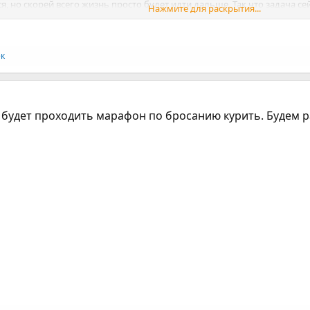
ся, но скорей всего жизнь просто будет идти дальше. Так что задача с
Нажмите для раскрытия...
ек
о будет проходить марафон по бросанию курить. Будем р