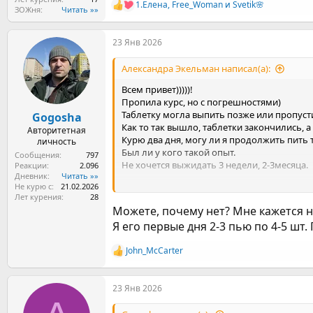
1.Елена
,
Free_Woman
и
Svetik🌸
Р
ЗОЖня
Читать »»
е
а
23 Янв 2026
к
ц
и
Александра Экельман написал(а):
и
:
Всем привет)))))!
Пропила курс, но с погрешностями)
Таблетку могла выпить позже или пропуст
Gogosha
Как то так вышло, таблетки закончились, а
Авторитетная
Курю два дня, могу ли я продолжить пить 
личность
Был ли у кого такой опыт.
Сообщения
797
Не хочется выжидать 3 недели, 2-3месяца.
Реакции
2.096
Дневник
Читать »»
Не курю с
21.02.2026
Лет курения
28
P. S. Опыт был в том году, бросала с ними, 
Можете, почему нет? Мне кажется н
Я его первые дня 2-3 пью по 4-5 шт.
John_McCarter
Р
е
а
23 Янв 2026
к
ц
и