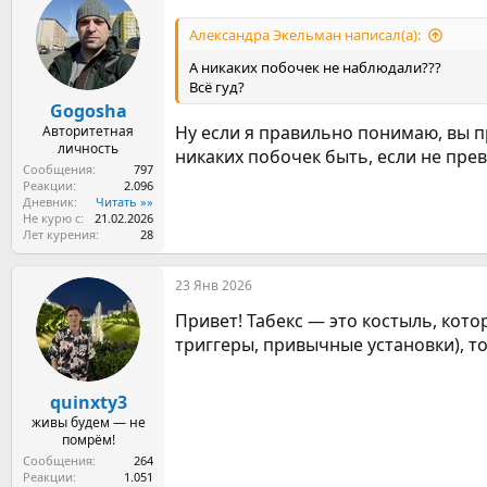
Александра Экельман написал(а):
А никаких побочек не наблюдали???
Всё гуд?
Gogosha
Ну если я правильно понимаю, вы п
Авторитетная
личность
никаких побочек быть, если не пре
Сообщения
797
Реакции
2.096
Дневник
Читать »»
Не курю с
21.02.2026
Лет курения
28
23 Янв 2026
Привет! Табекс — это костыль, кото
триггеры, привычные установки), то
quinxty3
живы будем — не
помрём!
Сообщения
264
Реакции
1.051