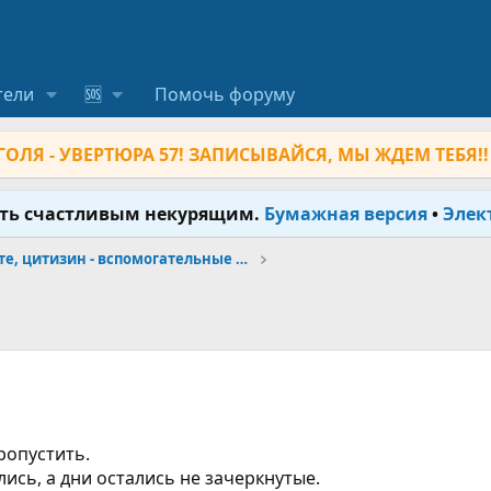
тели
🆘
Помочь форуму
ОЛЯ - УВЕРТЮРА 57! ЗАПИСЫВАЙСЯ, МЫ ЖДЕМ ТЕБЯ!!
ыть счастливым некурящим.
Бумажная версия
•
Элек
Никоретте, цитизин - вспомогательные средства
ропустить.
лись, а дни остались не зачеркнутые.