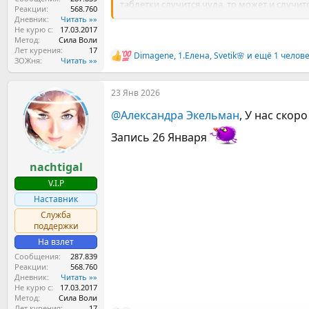
таблетки случится чуда, то может и случит
Реакции
568.760
без сигарет.
Дневник
Читать »»
Не курю с
17.03.2017
Метод
Сила Воли
Лет курения
17
Dimagene
,
1.Елена
,
Svetik🌸
и ещё 1 челов
Р
ЗОЖня
Читать »»
е
а
23 Янв 2026
к
ц
@Александра Экельман
, У нас скор
и
и
Запись 26 Января
:
nachtigal
V.I.P
Наставник
Служба
поддержки
На взлет
Сообщения
287.839
Реакции
568.760
Дневник
Читать »»
Не курю с
17.03.2017
Метод
Сила Воли
Лет курения
17