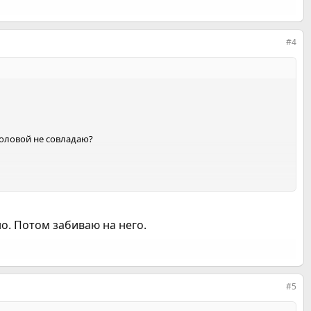
#4
 головой не совладаю?
но. Потом забиваю на него.
#5