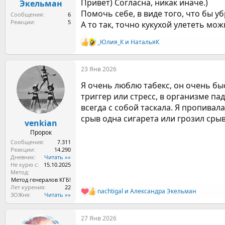
Привет) Согласна, никак иначе.)
Экельман
Помочь себе, в виде того, что бы 
Сообщения
6
Реакции
5
А то так, точно кукухой улететь мож
_Юлия_К
и
НатальяК
Р
е
а
23 Янв 2026
к
ц
Я очень люблю табекс, он очень быс
и
и
триггер или стресс, в организме пад
:
всегда с собой таскала. Я пропивала
срыв одна сигарета или грозил сры
venkian
Пророк
Сообщения
7.311
Реакции
14.290
Дневник
Читать »»
Не курю с
15.10.2025
Метод
Метод генералов КГБ!
Лет курения
22
nachtigal
и
Александра Экельман
Р
ЗОЖня
Читать »»
е
а
27 Янв 2026
к