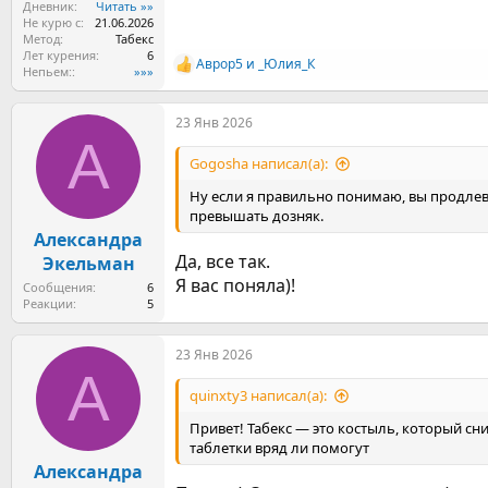
Дневник
Читать »»
Не курю с
21.06.2026
Метод
Табекс
Лет курения
6
Аврор5
и
_Юлия_К
Р
Непьем:
»»»
е
а
23 Янв 2026
к
А
ц
и
Gogosha написал(а):
и
:
Ну если я правильно понимаю, вы продлева
превышать дозняк.
Александра
Да, все так.
Экельман
Я вас поняла)!
Сообщения
6
Реакции
5
23 Янв 2026
А
quinxty3 написал(а):
Привет! Табекс — это костыль, который сни
таблетки вряд ли помогут
Александра