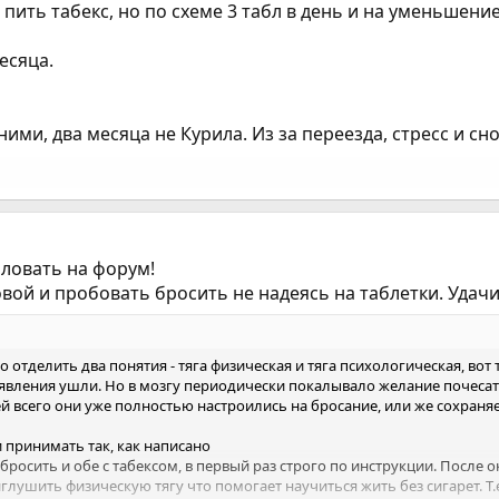
 пить табекс, но по схеме 3 табл в день и на уменьшени
есяца.
с ними, два месяца не Курила. Из за переезда, стресс и с
аловать на форум!
вой и пробовать бросить не надеясь на таблетки. Удачи
о отделить два понятия - тяга физическая и тяга психологическая, во
оявления ушли. Но в мозгу периодически покалывало желание почесат
ей всего они уже полностью настроились на бросание, или же сохраняе
и принимать так, как написано
осить и обе с табексом, в первый раз строго по инструкции. После о
глушить физическую тягу что помогает научиться жить без сигарет. Т.