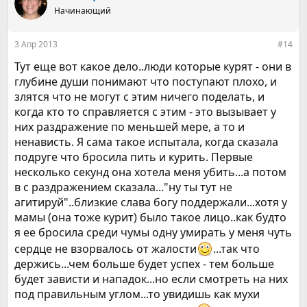
Начинающий
3 Апр 2013
#14
Тут еще вот какое дело..люди которые курят - они в
глубине души понимают что поступают плохо, и
злятся что не могут с этим ничего поделать, и
когда кто то справляется с этим - это вызывает у
них раздражение по меньшей мере, а то и
ненависть. Я сама такое испытала, когда сказала
подруге что бросила пить и курить. Первые
несколько секунд она хотела меня убить...а потом
в с раздражением сказала..."ну ты тут не
агитируй"..близкие слава богу поддержали...хотя у
мамы (она тоже курит) было такое лицо..как будто
я ее бросила среди чумы одну умирать у меня чуть
сердце не взорвалось от жалости
...так что
держись...чем больше будет успех - тем больше
будет зависти и нападок...но если смотреть на них
под правильным углом...то увидишь как мухи