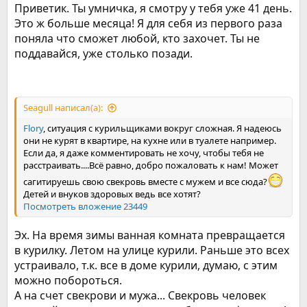
Приветик. Ты умничка, я смотру у тебя уже 41 день.
Это ж больше месяца! Я для себя из первого раза
поняла что сможет любой, кто захочет. Ты не
поддавайся, уже столько позади.
Seagull написал(а):
Flory
, ситуация с курильщиками вокруг сложная. Я надеюсь
они не курят в квартире, на кухне или в туалете например.
Если да, я даже комментировать не хочу, чтобы тебя не
расстраивать....Всё равно, добро пожаловать к нам! Может
сагитируешь свою свекровь вместе с мужем и все сюда?
Детей и внуков здоровых ведь все хотят?
Посмотреть вложение 23449
Эх. На время зимы ванная комната превращается
в курилку. Летом на улице курили. Раньше это всех
устраивало, т.к. все в доме курили, думаю, с этим
можно побороться.
А на счет свекрови и мужа... Свекровь человек