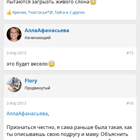
пытаются загрызть живого слона
Крючек
,
*настасья*@
,
Тайга
и 2 других
Р
е
а
к
АллаАфанасьева
ц
Начинающий
и
и
:
3 Апр 2013
#15
это будет весело
Flory
Продвинутый
3 Апр 2013
#16
АллаАфанасьева
,
Признаться честно, я сама раньше была такая, как
ты описываешь свою подругу и маму. Объяснить