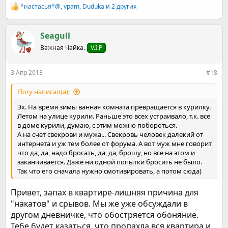
*настасья*@
,
vpam
,
Duduka
и 2 других
Р
е
а
к
Seagull
ц
Важная Чайка.
V.I.P
и
и
:
3 Апр 2013
#18
Flory написал(а):
Эх. На время зимы ванная комната превращается в курилку.
Летом на улице курили. Раньше это всех устраивало, т.к. все
в доме курили, думаю, с этим можно побороться.
А на счет свекрови и мужа... Свекровь человек далекий от
интернета и уж тем более от форума. А вот муж мне говорит
что да, да, надо бросать, да, да, брошу, но все на этом и
заканчивается. Даже ни одной попытки бросить не было.
Так что его сначала нужно смотивировать, а потом сюда)
Привет, запах в квартире-лишняя причина для
"накатов" и срывов. Мы же уже обсуждали в
другом дневничке, что обостряется обоняние.
Тебе будет казаться, что пропахла вся квартира и