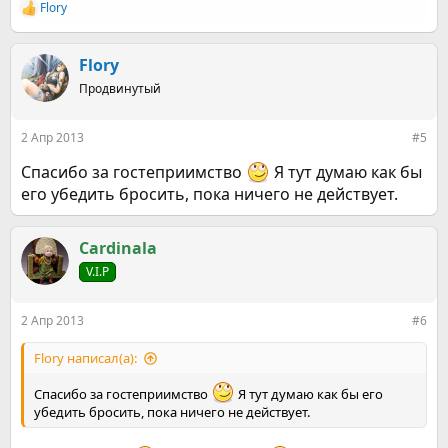
Flory
Р
е
а
к
Flory
ц
Продвинутый
и
и
:
2 Апр 2013
#5
Спасибо за гостеприимство
Я тут думаю как бы
его убедить бросить, пока ничего не действует.
Cardinala
V.I.P
2 Апр 2013
#6
Flory написал(а):
Спасибо за гостеприимство
Я тут думаю как бы его
убедить бросить, пока ничего не действует.