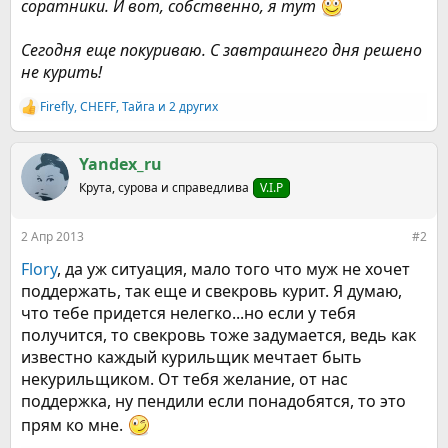
соратники. И вот, собственно, я тут
Сегодня еще покуриваю. С завтрашнего дня решено
не курить!
Firefly
,
CHEFF
,
Тайга
и 2 других
Р
е
а
к
Yandex_ru
ц
Крута, сурова и справедлива
V.I.P
и
и
:
2 Апр 2013
#2
Flory
, да уж ситуация, мало того что муж не хочет
поддержать, так еще и свекровь курит. Я думаю,
что тебе придется нелегко...но если у тебя
получится, то свекровь тоже задумается, ведь как
известно каждый курильщик мечтает быть
некурильщиком. От тебя желание, от нас
поддержка, ну пендили если понадобятся, то это
прям ко мне.