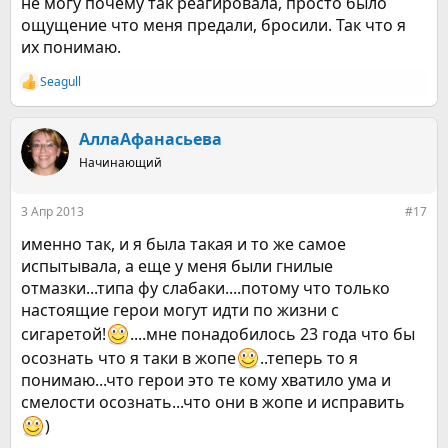
не могу почему так реагировала, просто было
ощущение что меня предали, бросили. Так что я
их понимаю.
Seagull
Р
е
а
к
АллаАфанасьева
ц
Начинающий
и
и
:
3 Апр 2013
#17
именно так, и я была такая и то же самое
испытывала, а еще у меня были гнилые
отмазки...типа фу слабаки....потому что только
настоящие герои могут идти по жизни с
сигаретой!
....мне понадобилось 23 года что бы
осознать что я таки в жопе
..теперь то я
понимаю...что герои это те кому хватило ума и
смелости осознать...что они в жопе и исправить
)