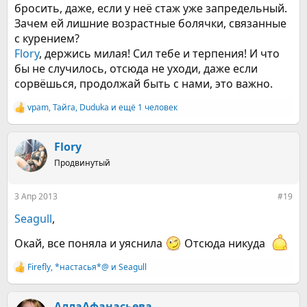
бросить, даже, если у неё стаж уже запредельный.
Зачем ей лишние возрастные болячки, связанные
с курением?
Flory
, держись милая! Сил тебе и терпения! И что
бы не случилось, отсюда не уходи, даже если
сорвёшься, продолжай быть с нами, это важно.
vpam
,
Тайга
,
Duduka
и ещё 1 человек
Р
е
а
к
Flory
ц
Продвинутый
и
и
:
3 Апр 2013
#19
Seagull
,
Окай, все поняла и уяснила
Отсюда никуда
Firefly
,
*настасья*@
и
Seagull
Р
е
а
к
АллаАфанасьева