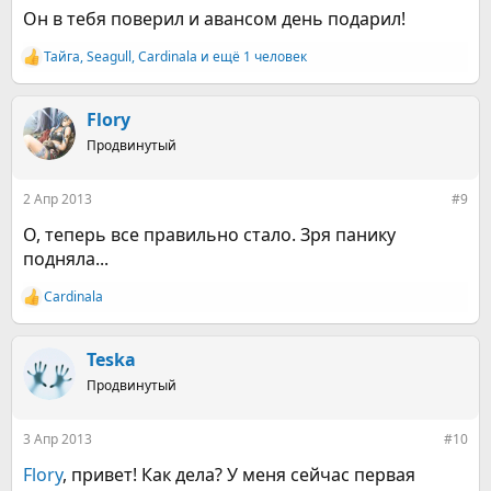
Он в тебя поверил и авансом день подарил!
Тайга
,
Seagull
,
Cardinala
и ещё 1 человек
Р
е
а
к
Flory
ц
Продвинутый
и
и
:
2 Апр 2013
#9
О, теперь все правильно стало. Зря панику
подняла...
Cardinala
Р
е
а
к
Teska
ц
Продвинутый
и
и
:
3 Апр 2013
#10
Flory
, привет! Как дела? У меня сейчас первая