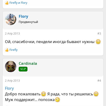
Firefly
и
Flory
Р
е
а
к
Flory
ц
Продвинутый
и
и
:
2 Апр 2013
#3
Ой, спасибочки, пендели иногда бывают нужны
Firefly
Р
е
а
к
Cardinala
ц
V.I.P
и
и
:
2 Апр 2013
#4
Flory
Добро пожаловать
Я рада, что ты решилась
Муж поддержит... попозжа