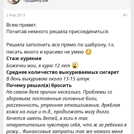
е
ч
Продвинутый
м
а
ы
л
2 Апр 2013
#1
а
Всем привет.
Почитав немного решила присоединиться.
Решила заполнить все прямо по шаброну, т.к.
писать много и красиво не умею
Стаж курения
Божечки мои, я курю 12 лет
Среднее количество выкуриваемых сигарет
В день выкуриваю около 13-15 штук
Почему решил(а) бросить
На самом деле причин несколько. Проблемы со
здоровьем: постоянные головные боли,
рассеянность, утреннее откашливание, дряблая
кожа на лице и т.д., продолжать могу долго.
Хочется иметь детей, а если я так
отвратительно чувствую себя, что ж за ребенка я
рожу... Финансовые затраты так же немало меня