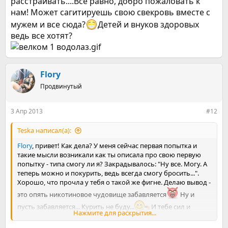
расстраивать....Всё равно, добро пожаловать к
нам! Может сагитируешь свою свекровь вместе с
мужем и все сюда?
Детей и внуков здоровых
ведь все хотят?
Flory
Продвинутый
3 Апр 2013
#12
Teska написал(а):
Flory
, привет! Как дела? У меня сейчас первая попытка и
такие мысли возникали как ты описала про свою первую
попытку - типа смогу ли я? Закрадывалось: "Ну все. Могу. А
теперь можно и покурить, ведь всегда смогу бросить...".
Хорошо, что прочла у тебя о такой же фигне. Делаю вывод -
это опять никотиновое чудовище забавляется
Ну и
пусть забавляется... Курить не буду...
И тебе сил и
Нажмите для раскрытия...
хорошего настроения))