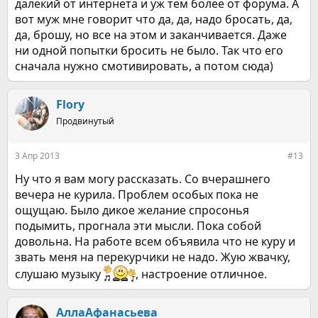
далекий от интернета и уж тем более от форума. А
вот муж мне говорит что да, да, надо бросать, да,
да, брошу, но все на этом и заканчивается. Даже
ни одной попытки бросить не было. Так что его
сначала нужно смотивировать, а потом сюда)
Flory
Продвинутый
3 Апр 2013
#13
Ну что я вам могу рассказать. Со вчерашнего
вечера не курила. Проблем особых пока не
ощущаю. Было дикое желание спросонья
подымить, прогнала эти мысли. Пока собой
довольна. На работе всем объявила что не куру и
звать меня на перекурчики не надо. Жую жвачку,
слушаю музыку
, настроение отличное.
АллаАфанасьева