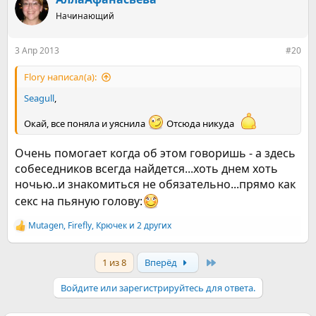
ц
Начинающий
и
и
:
3 Апр 2013
#20
Flory написал(а):
Seagull
,
Окай, все поняла и уяснила
Отсюда никуда
Очень помогает когда об этом говоришь - а здесь
собеседников всегда найдется...хоть днем хоть
ночью..и знакомиться не обязательно...прямо как
секс на пьяную голову:
Mutagen
,
Firefly
,
Крючек
и 2 других
Р
е
а
Last
1 из 8
Вперёд
к
ц
и
Войдите или зарегистрируйтесь для ответа.
и
: