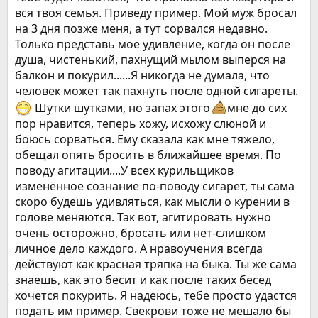
вся твоя семья. Приведу пример. Мой муж бросал
на 3 дня позже меня, а тут сорвался недавно.
Только представь моё удивление, когда он после
душа, чистенький, пахнущий мылом выперся на
балкон и покурил......Я никогда не думала, что
человек может так пахнуть после одной сигареты.
Шутки шутками, но запах этого
мне до сих
пор нравится, теперь хожу, исхожу слюной и
боюсь сорваться. Ему сказала как мне тяжело,
обещал опять бросить в ближайшее время. По
поводу агитации....У всех курильщиков
изменённое сознание по-поводу сигарет, ты сама
скоро будешь удивляться, как мысли о курении в
голове меняются. Так вот, агитировать нужно
очень осторожно, бросать или нет-слишком
личное дело каждого. А нравоучения всегда
действуют как красная тряпка на быка. Ты же сама
знаешь, как это бесит и как после таких бесед
хочется покурить. Я надеюсь, тебе просто удастся
подать им пример. Свекрови тоже не мешало бы