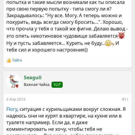
попытка и такие мысли возникали как ты описала
про свою первую попытку - типа смогу ли я?
Закрадывалось: "Ну все. Могу. А теперь можно и
покурить, ведь всегда смогу бросить...". Хорошо,
что прочла у тебя о такой же фигне. Делаю вывод -
это опять никотиновое чудовище забавляется
Ну и пусть забавляется... Курить не буду...
И
тебе сил и хорошего настроения))
Тайга
Р
е
а
к
Seagull
ц
Важная Чайка.
V.I.P
и
и
:
3 Апр 2013
#11
Flory
, ситуация с курильщиками вокруг сложная. Я
надеюсь они не курят в квартире, на кухне или в
туалете например. Если да, я даже
комментировать не хочу, чтобы тебя не