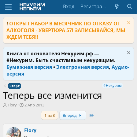
Вход
Регистрация
❗
ОТКРЫТ НАБОР В МЕСЯЧНИК ПО ОТКАЗУ ОТ
АЛКОГОЛЯ - УВЕРТЮРА 57! ЗАПИСЫВАЙСЯ, МЫ
ЖДЕМ ТЕБЯ!!
Книга от основателя Некурим.рф —
#Некурим. Быть счастливым некурящим.
Бумажная версия
•
Электронная версия
,
Аудио-
версия
#Некурим
Старт
Теперь все изменится
А
Д
Flory
2 Апр 2013
в
а
Last
1 из 8
Вперёд
т
т
о
а
р
н
Flory
т
а