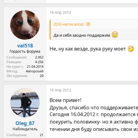
16 Апр 2012
ZOG написал(а):
Да и себя заодно поддержим
val518
Не, ну как везде, рука руку моет
Гордость форума
Сообщения
2.952
Реакции
4.256
Не курю с
21.04.2014
Метод
Авторский
Лет курения
20
16 Апр 2012
Всем привет!
Друзья, спасибо что поддерживает
Сегодня 16.04.2012 г. продолжается
покурить половинку- но я активно 
Oleg_87
течении дня буду описывать свои 
Наблюдатель
Сообщения
21