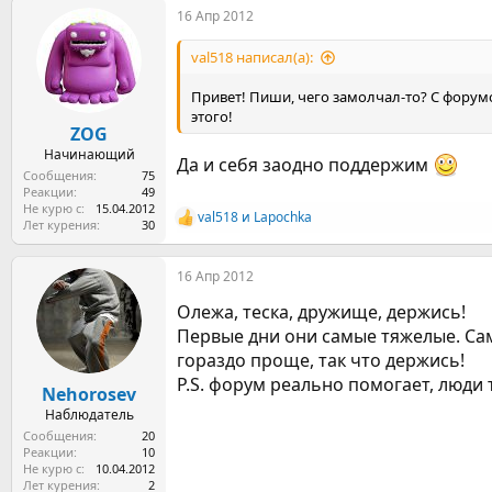
16 Апр 2012
к
ц
и
val518 написал(а):
и
:
Привет! Пиши, чего замолчал-то? С форум
этого!
ZOG
Начинающий
Да и себя заодно поддержим
Сообщения
75
Реакции
49
Не курю с
15.04.2012
val518
и
Lapochka
Р
Лет курения
30
е
а
16 Апр 2012
к
ц
Олежа, теска, дружище, держись!
и
и
Первые дни они самые тяжелые. Сам 
:
гораздо проще, так что держись!
P.S. форум реально помогает, люди
Nehorosev
Наблюдатель
Сообщения
20
Реакции
10
Не курю с
10.04.2012
Лет курения
2