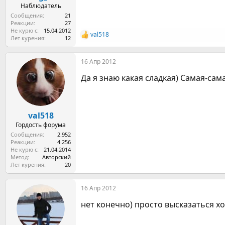
Наблюдатель
Сообщения
21
Реакции
27
Не курю с
15.04.2012
val518
Р
Лет курения
12
е
а
16 Апр 2012
к
ц
Да я знаю какая сладкая) Самая-сама
и
и
:
val518
Гордость форума
Сообщения
2.952
Реакции
4.256
Не курю с
21.04.2014
Метод
Авторский
Лет курения
20
16 Апр 2012
нет конечно) просто высказаться хо