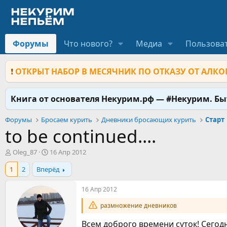
Форумы
Что нового?
Медиа
Пользова
❗
ОТКРЫТ НАБОР В МЕСЯЧНИК ПО ОТКАЗУ ОТ АЛКОГ
Книга от основателя Некурим.рф — #Некурим. Б
Форумы
Бросаем курить
Дневники бросающих курить
Старт
to be continued....
А
Д
Oleg_87
16 Апр 2012
в
а
1
2
Вперёд
т
т
о
а
р
н
16 Апр 2012
т
а
размножение дневников
е
ч
м
а
Всем доброго времени суток! Сегод
ы
л