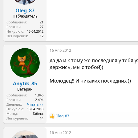
Oleg_87
Наблюдатель
Сообщения
21
Реакции
27
Не курю с
15.04.2012
Лет курения
12
16 Апр 2012
да да и к тому же последняя у тебя у
держись, мы с тобой))
Молодец!! И никаких последних ))
Anytik_85
Ветеран
Сообщения
1.846
Реакции
2.494
Дневник
Читать »»
Не курю с
13.04.2018
Метод
Табекс
Oleg_87
Р
Лет курения
14
е
а
16 Апр 2012
к
ц