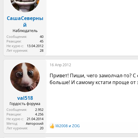
СашаСеверны
й
Наблюдатель
Сообщения
40
Реакции
45
Не курю с
13.04.2012
Лет курения
28
16 Апр 2012
Привет! Пиши, чего замолчал-то? С
больше! И самому кстати проще от 
val518
Гордость форума
Сообщения
2.952
Реакции
4.256
Не курю с
21.04.2014
Метод
Авторский
lili2008
и
ZOG
Р
Лет курения
20
е
а