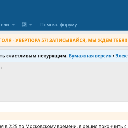
тели
🆘
Помочь форуму
ОЛЯ - УВЕРТЮРА 57! ЗАПИСЫВАЙСЯ, МЫ ЖДЕМ ТЕБЯ!!
ыть счастливым некурящим.
Бумажная версия
•
Элек
ня в 2:25 по Московскому времени, я решил покончить с