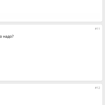
#11
но надо?
#12