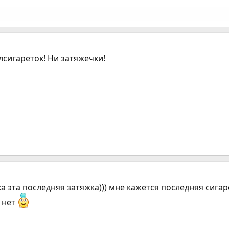
лсигареток! Ни затяжечки!
адка эта последняя затяжка))) мне кажется последняя сига
т нет