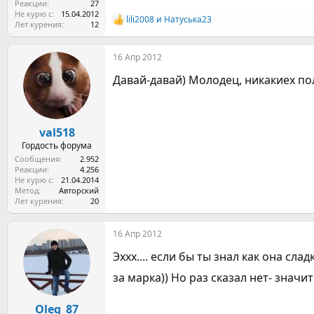
Реакции
27
Не курю с
15.04.2012
lili2008
и
Натуська23
Р
Лет курения
12
е
а
16 Апр 2012
к
ц
Давай-давай) Молодец, никакиех по
и
и
:
val518
Гордость форума
Сообщения
2.952
Реакции
4.256
Не курю с
21.04.2014
Метод
Авторский
Лет курения
20
16 Апр 2012
Эххх.... если бы ты знал как она сл
за марка)) Но раз сказал нет- значи
Oleg_87