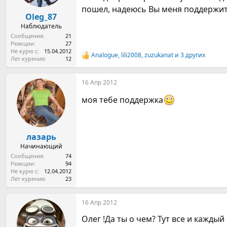
а
пошел, надеюсь Вы меня поддержите
Oleg_87
Наблюдатель
Сообщения
21
Реакции
27
Не курю с
15.04.2012
Analogue
,
lili2008
,
zuzukanat
и 3 других
Р
Лет курения
12
е
а
16 Апр 2012
к
ц
моя тебе поддержка
и
и
:
лазарь
Начинающий
Сообщения
74
Реакции
94
Не курю с
12.04.2012
Лет курения
23
16 Апр 2012
Олег !Да ты о чем? Тут все и каждый