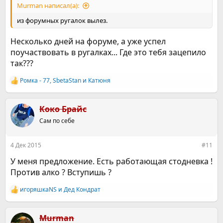
Murman написал(а):
из форумных ругалок вылез.
Несколько дней на форуме, а уже успел
поучаствовать в ругалках... Где это тебя зацепило
так???
Ромка - 77
,
SbetaStan
и
Катюня
Р
е
а
к
Коко Брайс
ц
Сам по себе
и
и
:
4 Дек 2015
#11
У меня предложение. Есть работающая стодневка !
Против алко ? Вступишь ?
игоряшкаNS
и
Дед Кондрат
Р
е
а
к
Murman