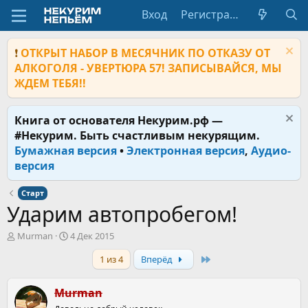
Вход
Регистрация
❗
ОТКРЫТ НАБОР В МЕСЯЧНИК ПО ОТКАЗУ ОТ
АЛКОГОЛЯ - УВЕРТЮРА 57! ЗАПИСЫВАЙСЯ, МЫ
ЖДЕМ ТЕБЯ!!
Книга от основателя Некурим.рф —
#Некурим. Быть счастливым некурящим.
Бумажная версия
•
Электронная версия
,
Аудио-
версия
Старт
Ударим автопробегом!
А
Д
Murman
4 Дек 2015
в
а
Last
1 из 4
Вперёд
т
т
о
а
р
н
Murman
т
а