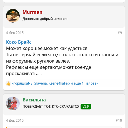
е
а
к
Murman
ц
Довольно добрый человек
и
и
:
4 Дек 2015
#9
Коко Брайс
,
Может хорошее,может как удасться.
Ты не серчай,если что,я только-только из запоя и
из форумных ругалок вылез.
Рефлексы еще дергают,может кое-где
проскакивать....
игоряшкаNS
,
Slavena
,
Ksene4kaFeb
и ещё 1 человек
Р
е
а
к
Васильна
ц
ПОБЕЖДАЕТ ТОТ, КТО СРАЖАЕТСЯ
V.I.P
и
и
:
4 Дек 2015
#10