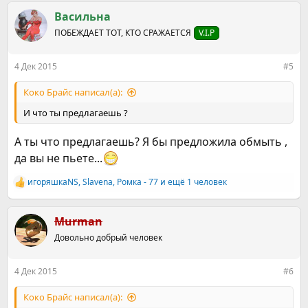
а
к
Васильна
ц
ПОБЕЖДАЕТ ТОТ, КТО СРАЖАЕТСЯ
V.I.P
и
и
:
4 Дек 2015
#5
Коко Брайс написал(а):
И что ты предлагаешь ?
А ты что предлагаешь? Я бы предложила обмыть ,
да вы не пьете...
игоряшкаNS
,
Slavena
,
Ромка - 77
и ещё 1 человек
Р
е
а
к
Murman
ц
Довольно добрый человек
и
и
:
4 Дек 2015
#6
Коко Брайс написал(а):