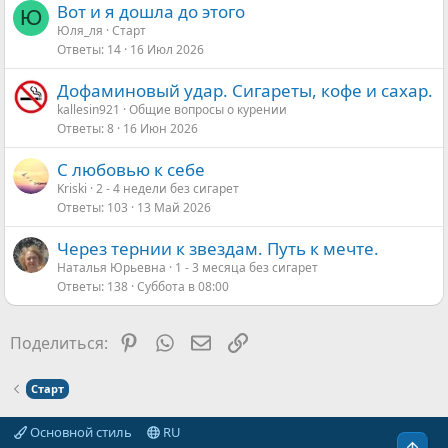
Вот и я дошла до этого
Ю
Юля_ля
Старт
Ответы
14
16 Июл 2026
Дофаминовый удар. Сигареты, кофе и сахар.
kallesin921
Общие вопросы о курении
Ответы
8
16 Июн 2026
С любовью к себе
Kriski
2 - 4 недели без сигарет
Ответы
103
13 Май 2026
Через тернии к звездам. Путь к мечте.
Наталья Юрьевна
1 - 3 месяца без сигарет
Ответы
138
Суббота в 08:00
Pinterest
WhatsApp
Электронная почта
Ссылка
Поделиться:
Старт
Основной стиль
RU
Свер