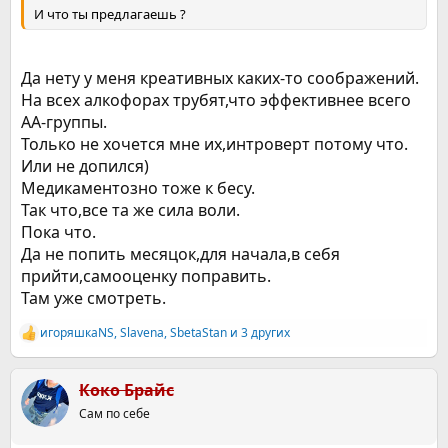
И что ты предлагаешь ?
Да нету у меня креативных каких-то соображений.
На всех алкофорах трубят,что эффективнее всего
АА-группы.
Только не хочется мне их,интроверт потому что.
Или не допился)
Медикаментозно тоже к бесу.
Так что,все та же сила воли.
Пока что.
Да не попить месяцок,для начала,в себя
прийти,самооценку поправить.
Там уже смотреть.
игоряшкаNS
,
Slavena
,
SbetaStan
и 3 других
Р
е
а
к
Коко Брайс
ц
Сам по себе
и
и