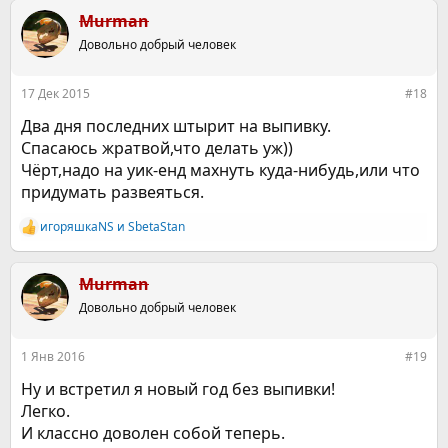
а
к
Murman
ц
Довольно добрый человек
и
и
:
17 Дек 2015
#18
Два дня последних штырит на выпивку.
Спасаюсь жратвой,что делать уж))
Чёрт,надо на уик-енд махнуть куда-нибудь,или что
придумать развеяться.
игоряшкаNS
и
SbetaStan
Р
е
а
к
Murman
ц
Довольно добрый человек
и
и
:
1 Янв 2016
#19
Ну и встретил я новый год без выпивки!
Легко.
И классно доволен собой теперь.