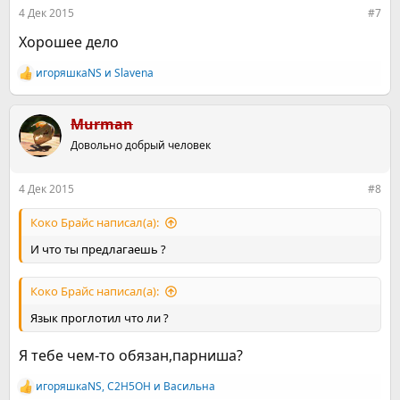
:
4 Дек 2015
#7
Хорошее дело
игоряшкаNS
и
Slavena
Р
е
а
к
Murman
ц
Довольно добрый человек
и
и
:
4 Дек 2015
#8
Коко Брайс написал(а):
И что ты предлагаешь ?
Коко Брайс написал(а):
Язык проглотил что ли ?
Я тебе чем-то обязан,парниша?
игоряшкаNS
,
C2H5OH
и
Васильна
Р