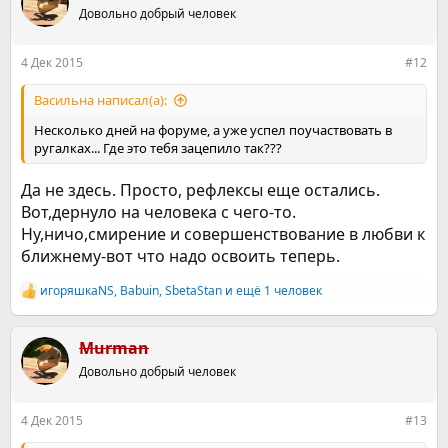
ц
Довольно добрый человек
и
и
:
4 Дек 2015
#12
Васильна написал(а):
Несколько дней на форуме, а уже успел поучаствовать в
ругалках... Где это тебя зацепило так???
Да не здесь. Просто, рефлексы еще остались.
Вот,дернуло на человека с чего-то.
Ну,ничо,смирение и совершенствование в любви к
ближнему-вот что надо освоить теперь.
игоряшкаNS
,
Babuin
,
SbetaStan
и ещё 1 человек
Р
е
а
к
Murman
ц
Довольно добрый человек
и
и
:
4 Дек 2015
#13