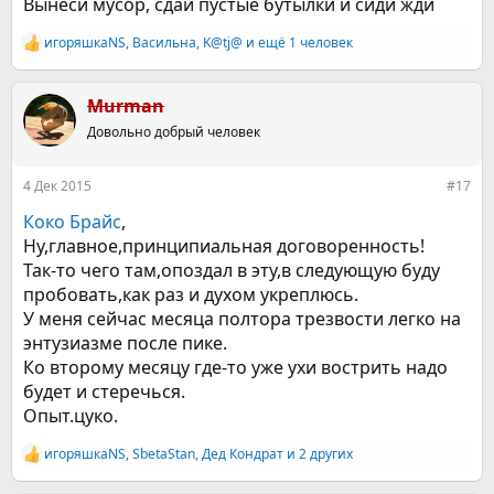
Вынеси мусор, сдай пустые бутылки и сиди жди
игоряшкаNS
,
Васильна
,
K@tj@
и ещё 1 человек
Р
е
а
к
Murman
ц
Довольно добрый человек
и
и
:
4 Дек 2015
#17
Коко Брайс
,
Ну,главное,принципиальная договоренность!
Так-то чего там,опоздал в эту,в следующую буду
пробовать,как раз и духом укреплюсь.
У меня сейчас месяца полтора трезвости легко на
энтузиазме после пике.
Ко второму месяцу где-то уже ухи вострить надо
будет и стеречься.
Опыт.цуко.
игоряшкаNS
,
SbetaStan
,
Дед Кондрат
и 2 других
Р
е