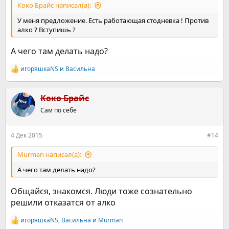
Коко Брайс написал(а):
У меня предложение. Есть работающая стодневка ! Против
алко ? Вступишь ?
А чего там делать надо?
игоряшкаNS
и
Васильна
Р
е
а
к
Коко Брайс
ц
Сам по себе
и
и
:
4 Дек 2015
#14
Murman написал(а):
А чего там делать надо?
Общайся, знакомся. Люди тоже сознательно
решили отказатся от алко
игоряшкаNS
,
Васильна
и
Murman
Р