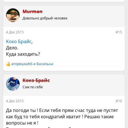
е
а
к
Murman
ц
Довольно добрый человек
и
и
:
4 Дек 2015
#15
Коко Брайс
,
Дело.
Куда заходить?
игоряшкаNS
и
Васильна
Р
е
а
к
Коко Брайс
ц
Сам по себе
и
и
:
4 Дек 2015
#16
Да погоди ты ! Если тебя прям счас туда не пустят
как буд то тебя кондратий хватит ! Решаю такие
вопросы не я !