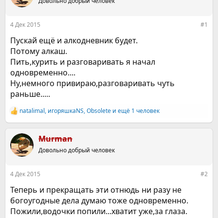
е
Довольно добрый человек
ч
м
а
ы
л
4 Дек 2015
#1
а
Пускай ещё и алкодневник будет.
Потому алкаш.
Пить,курить и разговаривать я начал
одновременно....
Ну,немного привираю,разговаривать чуть
раньше.....
natalimal
,
игоряшкаNS
,
Obsolete
и ещё 1 человек
Р
е
а
к
Murman
ц
Довольно добрый человек
и
и
:
4 Дек 2015
#2
Теперь и прекращать эти отнюдь ни разу не
богоугодные дела думаю тоже одновременно.
Пожили,водочки попили...хватит уже,за глаза.