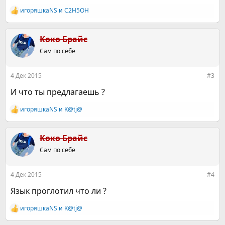
игоряшкаNS
и
C2H5OH
Р
е
а
к
Коко Брайс
ц
Сам по себе
и
и
:
4 Дек 2015
#3
И что ты предлагаешь ?
игоряшкаNS
и
K@tj@
Р
е
а
к
Коко Брайс
ц
Сам по себе
и
и
:
4 Дек 2015
#4
Язык проглотил что ли ?
игоряшкаNS
и
K@tj@
Р
е