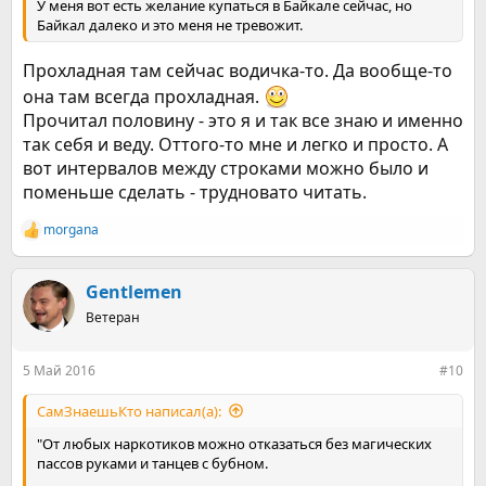
У меня вот есть желание купаться в Байкале сейчас, но
Байкал далеко и это меня не тревожит.
Прохладная там сейчас водичка-то. Да вообще-то
она там всегда прохладная.
Прочитал половину - это я и так все знаю и именно
так себя и веду. Оттого-то мне и легко и просто. А
вот интервалов между строками можно было и
поменьше сделать - трудновато читать.
morgana
Р
е
а
к
Gentlemen
ц
Ветеран
и
и
:
5 Май 2016
#10
СамЗнаешьКто написал(а):
"От любых наркотиков можно отказаться без магических
пассов руками и танцев с бубном.