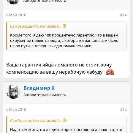
Авторитетная личность
решения.
и
и
Тут есть общая закономерность, что отравленный организм
:
6 Май 2016
#14
хуже сопротивляется внешним задачам, и после выхода на
режим жизни без регулярного отравления легко решает
СамЗнаешьКто написал(а):
задачи, бывшие раньше околопредельными.
Кроме того, я даю 100 процентную гарантию что в вашем
Кроме того он получает лучшее различение своих
окружении появятся люди, с которыми раньше вам было
желаний, и некоторые стоящие ранее задачи получают
не по пути, а теперь вы единомышленники.
банально нулевой приоритет.
Но вернемся к нашим баранам.
Ваша гарантия яйца ломаного не стоит, хочу
Итак, желание прекратить курить есть.
компенсацию за вашу нерабочую лабуду!
Так вот, единственный рабочий способ сделать это без
насилия над собой и окружением состоит в следующем:
Владимир К
Авторитетная личность
Допустим, мы с утра проснулись с желанием перестать
курить.
6 Май 2016
#15
Супер. Ну пошли по своим делам, кто куда хочет.
СамЗнаешьКто написал(а):
Живем как обычно живем.
Надо заметить,что люди которые постоянно делают то, что