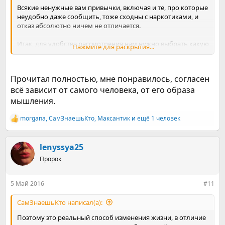
Всякие ненужные вам привычки, включая и те, про которые
неудобно даже сообщить, тоже сходны с наркотиками, и
отказ абсолютно ничем не отличается.
Итак, для удобства рассмотрения нам нужно выбрать какую
Нажмите для раскрытия...
либо наркотик или привычку.
Возьмем для примера курение.
Прочитал полностью, мне понравилось, согласен
всё зависит от самого человека, от его образа
Под зависимостью подразумевается периодически
возникающее желание закурить и все что за этим следует.
мышления.
То есть для того, чтобы страдать зависимостью, дышать
дымом даже не обязательно, достаточно и просто желать
morgana
,
СамЗнаешьКто
,
Максантик
и ещё 1 человек
Р
этого.
е
а
С этим и связан тот эффект, когда люди бросают с помощью
к
lenyssya25
силы воли или закодировавшись, а как были
ц
Пророк
курильщиками, так и остались. Нас этот вариант не устроит,
и
и
поэтому мы едем мимо.
:
5 Май 2016
#11
Далее, предполагается, что в процессе жизни что то
натолкнуло вас на желание прекратить дымить.
СамЗнаешьКто написал(а):
Боитесь, что оштрафуют, или права отберут, или депрессия
Поэтому это реальный способ изменения жизни, в отличие
давит, или вся одежда воняет, или допустим вы барышня и