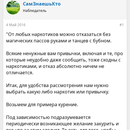
р
н
СамЗнаешьКто
т
а
е
Наблюдатель
ч
м
а
ы
л
4 Май 2016
#1
а
"От любых наркотиков можно отказаться без
магических пассов руками и танцев с бубном.
Всякие ненужные вам привычки, включая и те, про
которые неудобно даже сообщить, тоже сходны с
наркотиками, и отказ абсолютно ничем не
отличается.
Итак, для удобства рассмотрения нам нужно
выбрать какую либо наркотик или привычку.
Возьмем для примера курение.
Под зависимостью подразумевается
периодически возникающее желание закурить и