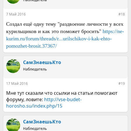
Хочу курить, а еще хочу чаю.
7 Май 2016
#18
Создал ещё одну тему "раздвоение личности у всех
А вообще в Deus EX скоро босс.
курильщиков и как это поможет бросить"
https://ne-
Налью чаю и сахарка три, нет, четыре кубика, и в Деуса
kurim.ru/forum/threads/r...urilschikov-i-kak-ehto-
зарубиться на пару часиков.
pomozhet-brosit.37367/
Надо снаряды к гранатомету сберечь, и босса зашмалять, и
если чо ЭМИ гранатами поработаю.
СамЗнаешьКто
Это эпик вин, друзья.
Наблюдатель
Понимаете, у вас куча желаний, и если не
концентрироваться специально на желании выпить, то оно
17 Май 2016
#19
мгновенно станет рядовым, вроде как в носу поковыряться,
а потом и вовсе пропадет.
Мне тут сказали что ссылки на статьи помогают
форуму, ловите:
http://vse-budet-
horosho.su/index.php/15
Отдельно хотелось бы поговорить про абстинентный
синдром.
СамЗнаешьКто
Тут у меня для вас только хорошие новости. Во-первых, вы
Наблюдатель
всегда им страдали и ниче, не фпалили даже путем.