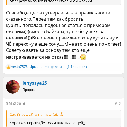
от пережевывания интеллектуальной жвачки."
тупой ребенок вам не мил)
Спасибо,еще раз утвердилась в правильности
В общем, желание бросить курить у вас есть и
сказанного.Перед тем как бросить
сформировано на сознательном уровне.
курить,попалась подобная статья с примером
Важный момент заключается в том, что нельзя
ежевики)))вместо Байкала,ну не бегу же я за
одновременно желать перестать курить, и мечтать иногда
ежевикой)))Все очень правильно,хочу курить,ну и
выпивать, скажем, на новый год)
ЧЁ,перехочу,а еще хочу.....Мне это очень помогает!
Советую взять за основу тем,кто еще
Если вы ловите себя на таких мыслях, то вам лучше пока
обождать и определиться с вашими желаниями,
настраивавается на отказ!!!!!!!!!!!!!!
поговорить с теми, кто пьёт, и с теми, кто вообще не пьёт.
(почитать А.Карра!?)
vesta7578
,
Ирмала
,
morgana
и ещё 1 человек
Р
е
Так скажем, посмотреть чьи взгляды вам ближе, кто
а
правильнее рассуждает.
к
lenyssya25
ц
Пророк
и
Правда, тут у одной стороны на руках пара тузов, а у других
и
только пара двоек.
:
5 Май 2016
#12
Эти двойки представляют собой волшебное ” Все курят и
нифига! ”.
СамЗнаешьКто написал(а):
Пара же тузов заключается в том, что человек не может
Короткая версия(без кучи важных вещей)):