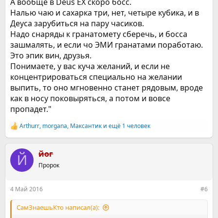
А вообще в Deus EX скоро босс.
Налью чаю и сахарка три, нет, четыре кубика, и в
Деуса зарубиться на пару часиков.
Надо снаряды к гранатомету сберечь, и босса
зашмалять, и если чо ЭМИ гранатами поработаю.
Это эпик вин, друзья.
Понимаете, у вас куча желаний, и если не
концентрироваться специально на желании
выпить, то оно мгновенно станет рядовым, вроде
как в носу поковыряться, а потом и вовсе
пропадет."
Arthurr
,
morgana
,
Максантик
и ещё 1 человек
Р
е
а
к
йог
Й
ц
Пророк
и
и
:
4 Май 2016
#6
СамЗнаешьКто написал(а):