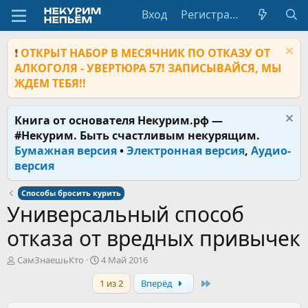
Вход
Регистрация
❗
ОТКРЫТ НАБОР В МЕСЯЧНИК ПО ОТКАЗУ ОТ
АЛКОГОЛЯ - УВЕРТЮРА 57! ЗАПИСЫВАЙСЯ, МЫ
ЖДЕМ ТЕБЯ!!
Книга от основателя Некурим.рф —
#Некурим. Быть счастливым некурящим.
Бумажная версия
•
Электронная версия
,
Аудио-
версия
Способы бросить курить
Универсальный способ
отказа от вредных привычек
А
Д
СамЗнаешьКто
4 Май 2016
в
а
Last
1 из 2
Вперёд
т
т
о
а