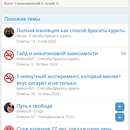
Всего: 1 (пользователей: 0, гостей: 1)
Тут такое дело, что отказ от употребления наркотиков
всегда хорошо для человека, и не всем это приемлемо.
Похожие темы
Тот, кто стремиться к благу для людей, станет вашем
Полная изоляция как способ бросить курить
другом, а тот, кто идет к деградации, будет стремиться вас
унижать.
Nexus
Способы бросить курить
Ответы
12
5 Апр 2026
И, наконец, вспомним о законе пустоты, когда вы
освобождаете свой потенциал, который раньше сливали с
О
Гайд о никотиновой зависимости
помощью сигарет, вы обнаружите в себе новые таланты и
п
kallesin921
Способы бросить курить
стремления, которые не дадут вам скучать.
Ответы
1
16 Июн 2026
р
о
Все, как говориться, проще, чем вы думали.
5-минутный эксперимент, который меняет
с
Поэтому вы ничего не теряете, а даже наоборот, только
вкус сигарет и не только.
получаете.
kallesin921
Способы бросить курить
Ответы
26
16 Июн 2026
Есть еще один момент, очень важный для меня.
Путь к свободе
Свер
Пока вы употребляете разную бяку, вы избегаете решения
Hellen28
Старт
вопросов, которые действительно влияют на вашу жизнь, и
Сниз
Ответы
61
Понедельник в 15:57
вынуждены в силу отсутствия различения бороться со
следствиями.
Стаж курения 27 лет, отказ в один день