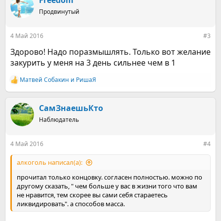
Freedom
ц
Продвинутый
и
и
:
4 Май 2016
#3
Здорово! Надо поразмышлять. Только вот желание
закурить у меня на 3 день сильнее чем в 1
Матвей Собакин
и
РишаЯ
Р
е
а
к
СамЗнаешьКто
ц
Наблюдатель
и
и
:
4 Май 2016
#4
алкоголь написал(а):
прочитал только концовку. согласен полностью. можно по
другому сказать, " чем больше у вас в жизни того что вам
не нравится, тем скорее вы сами себя стараетесь
ликвидировать". а способов масса.