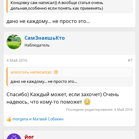
Концовку сам написал)) А вообще статья очень
дельная,особенно если понять как применять)
дано не каждому... не просто это...
СамЗнаешьКто
Наблюдатель
4 Май 2016
#7
алкоголь написал(а):
дано не каждому... не просто это...
Спасибо) Каждый может, если захочет) Очень
надеюсь, что кому-то поможет
Последнее редактирование:
4 Май 2016
morgana
и
Матвей Собакин
Р
е
а
к
йог