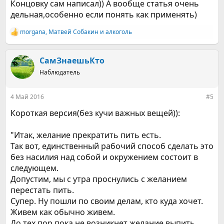
Концовку сам написал)) А вообще статья очень
дельная,особенно если понять как применять)
morgana
,
Матвей Собакин
и
алкоголь
Р
е
а
к
СамЗнаешьКто
ц
Наблюдатель
и
и
:
4 Май 2016
#5
Короткая версия(без кучи важных вещей)):
"Итак, желание прекратить пить есть.
Так вот, единственный рабочий способ сделать это
без насилия над собой и окружением состоит в
следующем.
Допустим, мы с утра проснулись с желанием
перестать пить.
Супер. Ну пошли по своим делам, кто куда хочет.
Живем как обычно живем.
До тех пор пока не возникнет желание выпить.