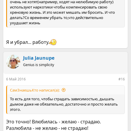
До тех пор пока не возникнет желание закурить.
очень не хотят(например, ходят на нелюбимую работу)
используют наркотики чтобы компенсировать свою
Возникло?
хреновую жизнь. И это может мешать им бросить. И что
делать?Со временем убрать то,что действительно
Собственно здесь самый важный момент.
ухудшает жизнь
Мы ему НЕ сопротивляемся, НЕ ругаем себя за это желание,
мы его просто замечаем.
Я и убрал... работу.
Ну есть желание закурить, ну и ладно.
Julia Jaunupe
У меня вот есть желание купаться в Байкале сейчас, но
Байкал далеко и это меня не тревожит.
Genius is simplicity
Я не строю планы как мне искупаться в Байкале, не
6 Май 2016
#16
переживаю что я не могу это сделать, не рассказываю всем
что я больше не могу плавать с отмороженными
СамЗнаешьКто написал(а):
конечностями.
То есть для того, чтобы страдать зависимостью, дышать
Мне просто по барабану по сути, и это не приносит мне
дымом даже не обязательно, достаточно и просто желать
страданий.
этого.
Просто констатация желания НАРЯДУ с полной
Это точно! Влюбилась - желаю - страдаю.
ПАССИВНОСТЬЮ в его исполнении приводит к тому что вы
Разлюбила - не желаю - не страдаю!
мгновенно перестаете быть зависимы.