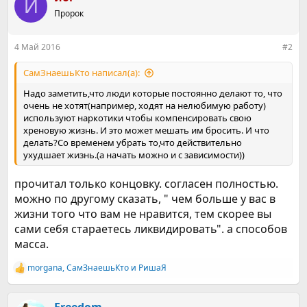
Й
ц
Пророк
и
и
:
4 Май 2016
#2
СамЗнаешьКто написал(а):
Надо заметить,что люди которые постоянно делают то, что
очень не хотят(например, ходят на нелюбимую работу)
используют наркотики чтобы компенсировать свою
хреновую жизнь. И это может мешать им бросить. И что
делать?Со временем убрать то,что действительно
ухудшает жизнь.(а начать можно и с зависимости))
прочитал только концовку. согласен полностью.
можно по другому сказать, " чем больше у вас в
жизни того что вам не нравится, тем скорее вы
сами себя стараетесь ликвидировать". а способов
масса.
morgana
,
СамЗнаешьКто
и
РишаЯ
Р
е
а
к