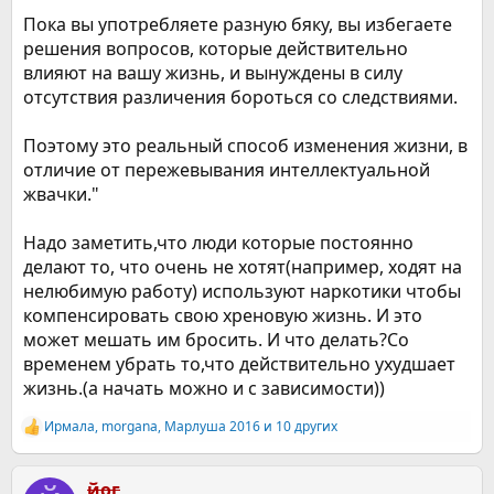
Пока вы употребляете разную бяку, вы избегаете
решения вопросов, которые действительно
влияют на вашу жизнь, и вынуждены в силу
отсутствия различения бороться со следствиями.
Поэтому это реальный способ изменения жизни, в
отличие от пережевывания интеллектуальной
жвачки."
Надо заметить,что люди которые постоянно
делают то, что очень не хотят(например, ходят на
нелюбимую работу) используют наркотики чтобы
компенсировать свою хреновую жизнь. И это
может мешать им бросить. И что делать?Со
временем убрать то,что действительно ухудшает
жизнь.(а начать можно и с зависимости))
Ирмала
,
morgana
,
Марлуша 2016
и 10 других
Р
е
а
к
йог