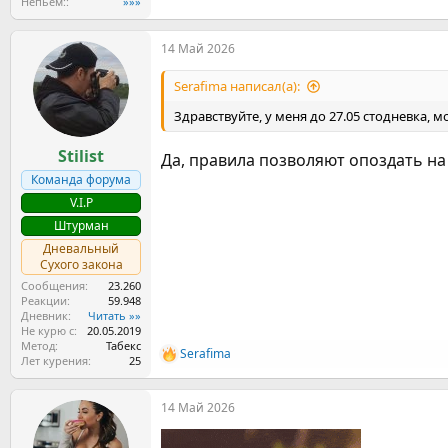
Непьем:
»»»
14 Май 2026
Serafima написал(а):
Здравствуйте, у меня до 27.05 стодневка, 
Stilist
Да, правила позволяют опоздать на
Команда форума
V.I.P
Штурман
Дневальный
Сухого закона
Сообщения
23.260
Реакции
59.948
Дневник
Читать »»
Не курю с
20.05.2019
Метод
Табекс
Serafima
Р
Лет курения
25
е
а
14 Май 2026
к
ц
и