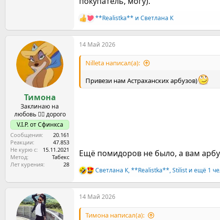
покупатель, могу).
**Realistka**
и
Светлана К
Р
е
а
14 Май 2026
к
ц
и
Nilleta написал(а):
и
:
Привези нам Астраханских арбузов)
Тимона
Заклинаю на
любовь ❤️‍🔥 дорого
V.I.P. от Сфинкса
Сообщения
20.161
Реакции
47.853
Не курю с
15.11.2021
Ещё помидоров не было, а вам арб
Метод
Табекс
Лет курения
28
Светлана К
,
**Realistka**
,
Stilist
и ещё 1 че
Р
е
а
14 Май 2026
к
ц
и
Тимона написал(а):