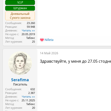
V.I.P
Штурман
Дневальный
Сухого закона
Сообщения
23.260
Реакции
59.948
Дневник
Читать »»
Не курю с
20.05.2019
Метод
Табекс
Nilleta
Р
Лет курения
25
е
а
14 Май 2026
к
ц
Здравствуйте, у меня до 27.05 стод
и
и
:
Serafima
Писатель
Сообщения
632
Реакции
2.387
Дневник
Читать »»
Не курю с
25.11.2025
Метод
Табекс
Лет курения
20