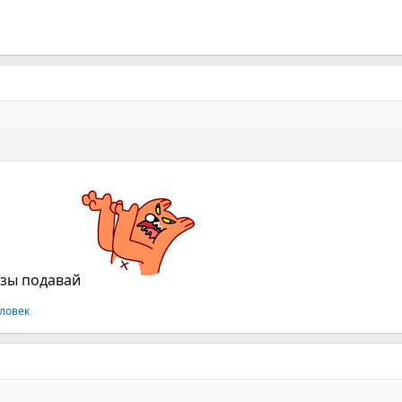
узы подавай
ловек