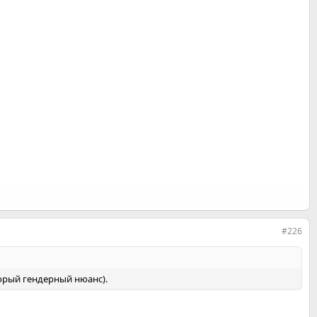
#226
торый гендерный нюанс).