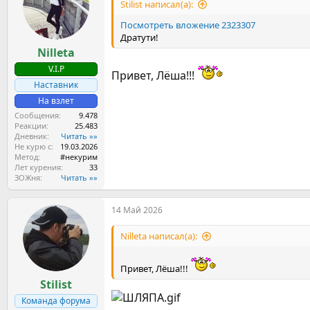
ы
л
Stilist написал(а):
а
Посмотреть вложение 2323307
Дратути!
Nilleta
V.I.P
Привет, Лёша!!!
Наставник
На взлет
Сообщения
9.478
Реакции
25.483
Дневник
Читать »»
Не курю с
19.03.2026
Метод
#некурим
Лет курения
33
ЗОЖня
Читать »»
14 Май 2026
Nilleta написал(а):
Привет, Лёша!!!
Stilist
Команда форума