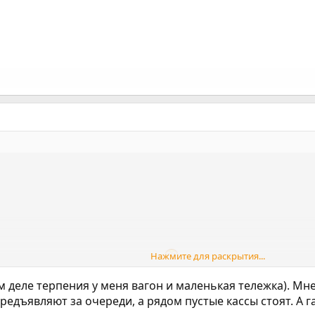
Нажмите для раскрытия...
 я все видосы смотрю на скорости 1,5
м деле терпения у меня вагон и маленькая тележка). Мне
едъявляют за очереди, а рядом пустые кассы стоят. А га