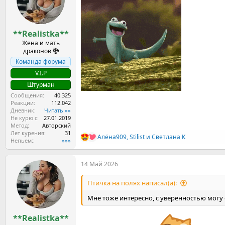
и
:
**Realistka**
Жена и мать
драконов 🐉
Команда форума
V.I.P
Штурман
Сообщения
40.325
Реакции
112.042
Дневник
Читать »»
Не курю с
27.01.2019
Метод
Авторский
Лет курения
31
Алёна909
,
Stilist
и
Светлана К
Р
Непьем:
»»»
е
а
14 Май 2026
к
ц
и
Птичка на полях написал(а):
и
:
Мне тоже интересно, с уверенностью могу 
**Realistka**