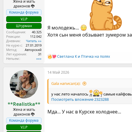
Жена и мать
драконов 🐉
Команда форума
V.I.P
Штурман
Я молодежь...
Сообщения
40.325
Хотя сын меня обзывает зумером за 
Реакции
112.042
Дневник
Читать »»
Не курю с
27.01.2019
Метод
Авторский
Лет курения
31
Светлана К
и
Птичка на полях
Р
Непьем:
»»»
е
а
14 Май 2026
к
ц
и
Gala написал(а):
и
:
у нас лето началось
самые кайфовые
Посмотреть вложение 2323288
**Realistka**
Жена и мать
Мда... У нас в Курске холоднее...
драконов 🐉
Команда форума
V.I.P