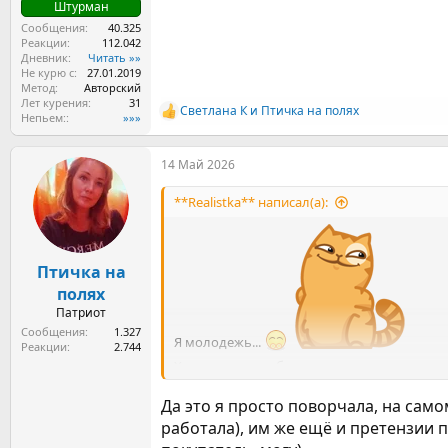
Штурман
Сообщения
40.325
Реакции
112.042
Дневник
Читать »»
Не курю с
27.01.2019
Метод
Авторский
Лет курения
31
Светлана К
и
Птичка на полях
Р
Непьем:
»»»
е
а
14 Май 2026
к
ц
и
**Realistka** написал(а):
и
:
Птичка на
полях
Патриот
Сообщения
1.327
Я молодежь...
Реакции
2.744
Хотя сын меня обзывает зумером за то, что
Да это я просто поворчала, на само
работала), им же ещё и претензии пр