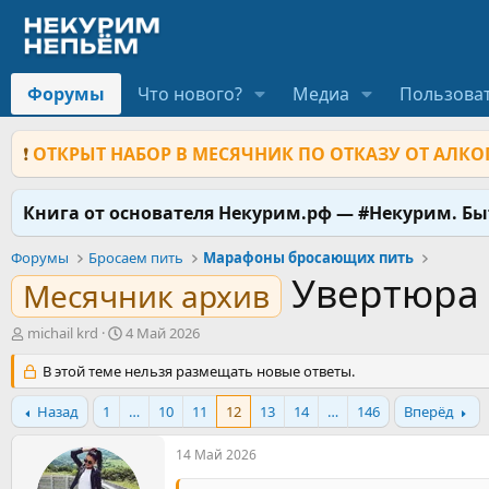
Форумы
Что нового?
Медиа
Пользова
❗
ОТКРЫТ НАБОР В МЕСЯЧНИК ПО ОТКАЗУ ОТ АЛКОГ
Книга от основателя Некурим.рф — #Некурим. Б
Форумы
Бросаем пить
Марафоны бросающих пить
Увертюра 
Месячник архив
А
Д
michail krd
4 Май 2026
в
а
т
В этой теме нельзя размещать новые ответы.
т
о
а
р
н
Назад
1
…
10
11
12
13
14
…
146
Вперёд
т
а
е
ч
14 Май 2026
м
а