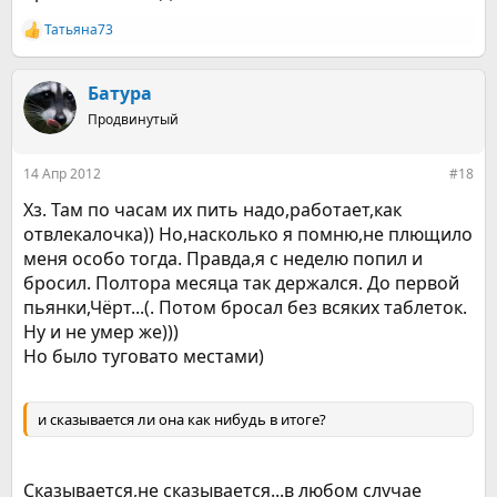
Татьяна73
Р
е
а
к
Батура
ц
Продвинутый
и
и
:
14 Апр 2012
#18
Хз. Там по часам их пить надо,работает,как
отвлекалочка)) Но,насколько я помню,не плющило
меня особо тогда. Правда,я с неделю попил и
бросил. Полтора месяца так держался. До первой
пьянки,Чёрт...(. Потом бросал без всяких таблеток.
Ну и не умер же)))
Но было туговато местами)
и сказывается ли она как нибудь в итоге?
Сказывается,не сказывается...в любом случае