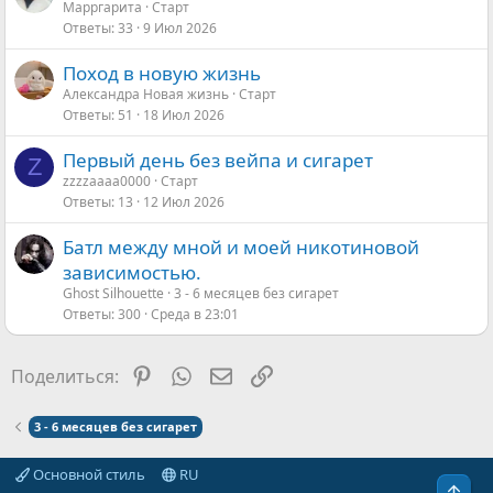
Марргарита
Старт
Ответы
33
9 Июл 2026
Поход в новую жизнь
Александра Новая жизнь
Старт
Ответы
51
18 Июл 2026
Первый день без вейпа и сигарет
Z
zzzzaaaa0000
Старт
Ответы
13
12 Июл 2026
Батл между мной и моей никотиновой
зависимостью.
Ghost Silhouette
3 - 6 месяцев без сигарет
Ответы
300
Среда в 23:01
Pinterest
WhatsApp
Электронная почта
Ссылка
Поделиться:
3 - 6 месяцев без сигарет
Основной стиль
RU
Свер