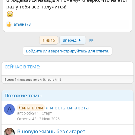
оглядывайся назад!!! Я почему-то верю, что на этот
раз у тебя всё получится!
Татьяна73
Р
е
а
Last
1 из 16
Вперёд
к
ц
и
Войдите или зарегистрируйтесь для ответа.
и
:
СЕЙЧАС В ТЕМЕ:
Всего: 1 (пользователей: 0, гостей: 1)
Похожие темы
я и есть сигарета
Сила воли
A
antibiotik911
Старт
Ответы
43
2 Июн 2026
В новую жизнь без сигарет