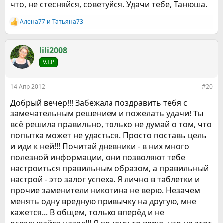
что, не стесняйся, советуйся. Удачи тебе, Танюша.
Алена77
и
Татьяна73
Р
е
а
к
lili2008
ц
V.I.P
и
и
:
14 Апр 2012
#20
Добрый вечер!!! Забежала поздравить тебя с
замечательным решением и пожелать удачи! Ты
всё решила правильно, только не думай о том, что
попытка может не удасться. Просто поставь цель
и иди к ней!!! Почитай дневники - в них много
полезной информации, они позволяют тебе
настроиться правильным образом, а правильный
настрой - это залог успеха. Я лично в таблетки и
прочие заменители никотина не верю. Незачем
менять одну вредную привычку на другую, мне
кажется... В общем, только вперёд и не