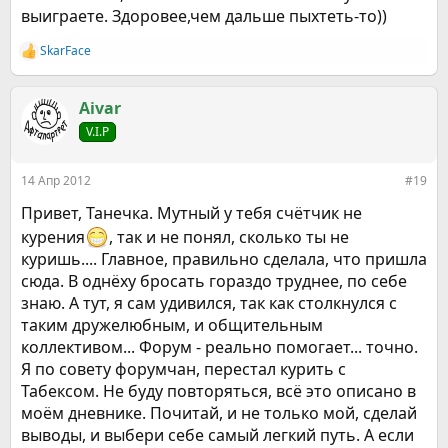
выиграете. Здоровее,чем дальше пыхтеть-то))
SkarFace
Р
е
а
к
Aivar
ц
V.I.P
и
и
:
14 Апр 2012
#19
Привет, Танечка. Мутный у тебя счётчик не
курения
, так и не понял, сколько ты не
куришь.... Главное, правильно сделала, что пришла
сюда. В однёху бросать гораздо труднее, по себе
знаю. А тут, я сам удивился, так как столкнулся с
таким дружелюбным, и общительным
коллективом... Форум - реально помогает... точно.
Я по совету форумчан, перестал курить с
Табексом. Не буду повторяться, всё это описано в
моём дневнике. Почитай, и не только мой, сделай
выводы, и выбери себе самый легкий путь. А если