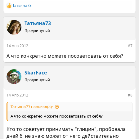
Татьяна73
Р
е
а
к
Татьяна73
ц
Продвинутый
и
и
:
14 Апр 2012
#7
А что конкретно можете посоветовать от себя?
SkarFace
Продвинутый
14 Апр 2012
#8
Татьяна73 написал(а):
А что конкретно можете посоветовать от себя?
Кто то советует принимать "глицин", пробовала
дней 6, не знаю может от него действительно