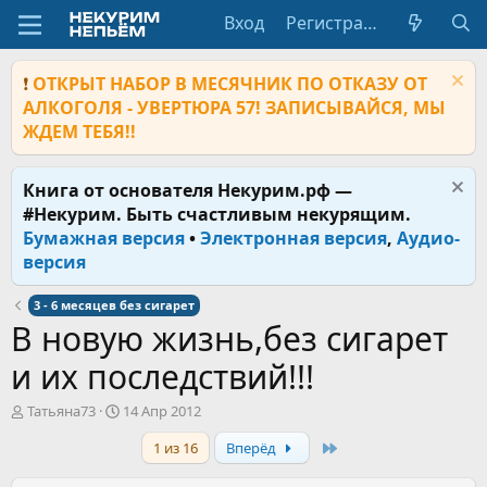
Вход
Регистрация
❗
ОТКРЫТ НАБОР В МЕСЯЧНИК ПО ОТКАЗУ ОТ
АЛКОГОЛЯ - УВЕРТЮРА 57! ЗАПИСЫВАЙСЯ, МЫ
ЖДЕМ ТЕБЯ!!
Книга от основателя Некурим.рф —
#Некурим. Быть счастливым некурящим.
Бумажная версия
•
Электронная версия
,
Аудио-
версия
3 - 6 месяцев без сигарет
В новую жизнь,без сигарет
и их последствий!!!
А
Д
Татьяна73
14 Апр 2012
в
а
Last
1 из 16
Вперёд
т
т
о
а