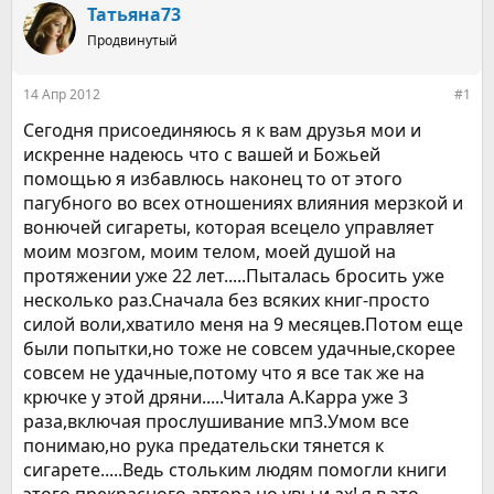
р
н
Татьяна73
т
а
е
Продвинутый
ч
м
а
ы
л
14 Апр 2012
#1
а
Сегодня присоединяюсь я к вам друзья мои и
искренне надеюсь что с вашей и Божьей
помощью я избавлюсь наконец то от этого
пагубного во всех отношениях влияния мерзкой и
вонючей сигареты, которая всецело управляет
моим мозгом, моим телом, моей душой на
протяжении уже 22 лет.....Пыталась бросить уже
несколько раз.Сначала без всяких книг-просто
силой воли,хватило меня на 9 месяцев.Потом еще
были попытки,но тоже не совсем удачные,скорее
совсем не удачные,потому что я все так же на
крючке у этой дряни.....Читала А.Карра уже 3
раза,включая прослушивание мп3.Умом все
понимаю,но рука предательски тянется к
сигарете.....Ведь стольким людям помогли книги