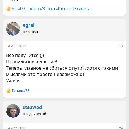
Marat78
,
Татьяна73
,
marinaK
и ещё 1 человек
Р
е
а
к
egral
ц
Писатель
и
и
:
14 Апр 2012
#3
Все получится )))
Правильное решение!
Теперь главное не сбиться с пути! , хотя с такими
мыслями это просто невозможно!
Удачи.
Татьяна73
Р
е
а
к
staswod
ц
Продвинутый
и
и
:
14 Апр 2012
#4