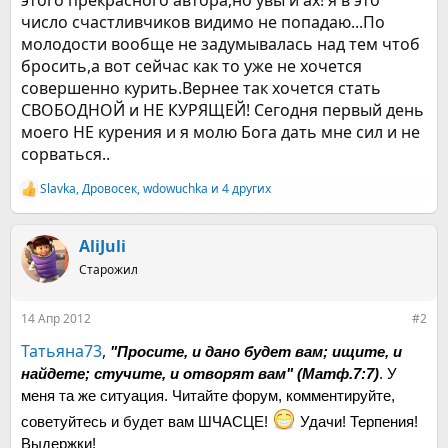
этого прекрасного автора,но увы и ах! я в это
число счастливчиков видимо не попадаю...По
молодости вообще не задумывалась над тем чтоб
бросить,а вот сейчас как то уже не хочется
совершенно курить.Вернее так хочется стать
СВОБОДНОЙ и НЕ КУРЯЩЕЙ! Сегодня первый день
моего НЕ курения и я молю Бога дать мне сил и не
сорваться..
Slavka
,
Дровосек
,
wdowuchka
и 4 других
Р
е
а
к
AliJuli
ц
Старожил
и
и
:
14 Апр 2012
#2
Татьяна73
,
"Просите, и дано будет вам; ищите, и
найдете; стучите, и отворят вам" (Матф.7:7)
. У
меня та же ситуация. Читайте форум, комментируйте,
советуйтесь и будет вам ШЧАСЦЕ!
Удачи! Терпения!
Выдержки!