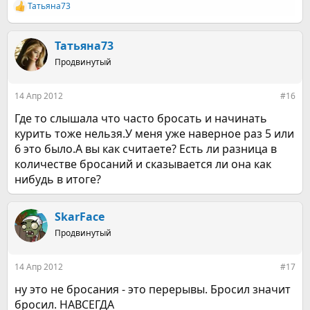
Татьяна73
Р
е
а
к
Татьяна73
ц
Продвинутый
и
и
:
14 Апр 2012
#16
Где то слышала что часто бросать и начинать
курить тоже нельзя.У меня уже наверное раз 5 или
6 это было.А вы как считаете? Есть ли разница в
количестве бросаний и сказывается ли она как
нибудь в итоге?
SkarFace
Продвинутый
14 Апр 2012
#17
ну это не бросания - это перерывы. Бросил значит
бросил. НАВСЕГДА