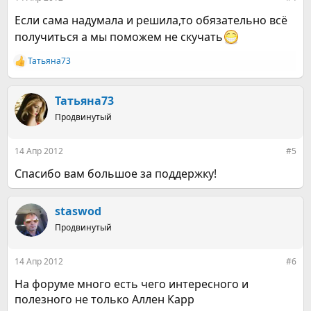
Если сама надумала и решила,то обязательно всё
получиться а мы поможем не скучать
Татьяна73
Р
е
а
к
Татьяна73
ц
Продвинутый
и
и
:
14 Апр 2012
#5
Спасибо вам большое за поддержку!
staswod
Продвинутый
14 Апр 2012
#6
На форуме много есть чего интересного и
полезного не только Аллен Карр