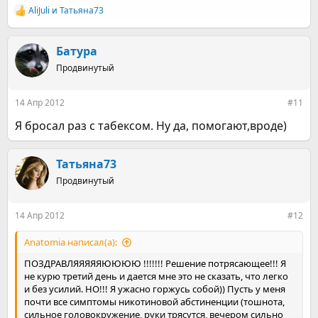
AliJuli
и
Татьяна73
Р
е
а
к
Батура
ц
Продвинутый
и
и
:
14 Апр 2012
#11
Я бросал раз с табексом. Ну да, помогают,вроде)
Татьяна73
Продвинутый
14 Апр 2012
#12
Anatomia написал(а):
ПОЗДРАВЛЯЯЯЯЯЮЮЮЮ !!!!!!! Решение потрясающее!!! Я
не курю третий день и дается мне это не сказать, что легко
и без усилий. НО!!! Я ужасно горжусь собой)) Пусть у меня
почти все симптомы никотиновой абстиненции (тошнота,
сильное головокружение, руки трясутся, вечером сильно