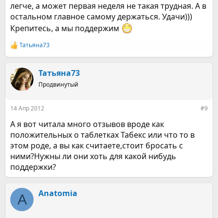
легче, а может первая неделя не такая трудная. А в
остальном главное самому держаться. Удачи)))
Крепитесь, а мы поддержим
Татьяна73
Р
е
а
к
Татьяна73
ц
Продвинутый
и
и
:
14 Апр 2012
#9
А я вот читала много отзывов вроде как
положительных о таблетках Табекс или что то в
этом роде, а вы как считаете,стоит бросать с
ними?Нужны ли они хоть для какой нибудь
поддержки?
Anatomia
A