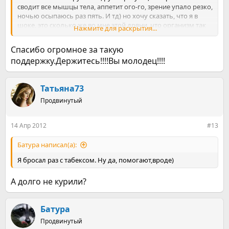
сводит все мышцы тела, аппетит ого-го, зрение упало резко,
ночью осыпаюсь раз пять. И тд) но хочу сказать, что я в
шоке, это сколько же во мне этой дряни, что организм так
Нажмите для раскрытия...
сходит с ума???? Мне от этого стыдно, страшно и радостно,
что я не затянула с решением годочков на 20... Все еще
Спасибо огромное за такую
можно исправить. Уже как ужаленная бегаю по утрам и
поддержку.Держитесь!!!!Вы молодец!!!!
бассейн!!!!!!!! Как только слышите эти "никотиновые
схватки" в теле и сознании- Злитесь на этого злого духа в
вас. Не давая дыма и затяжки, Вы возродитесь..... Уже очень-
Татьяна73
очень скоро!!!!!!!!!!!!! Я В ВАС ВЕРЮ!!!!
Продвинутый
14 Апр 2012
#13
Батура написал(а):
Я бросал раз с табексом. Ну да, помогают,вроде)
А долго не курили?
Батура
Продвинутый