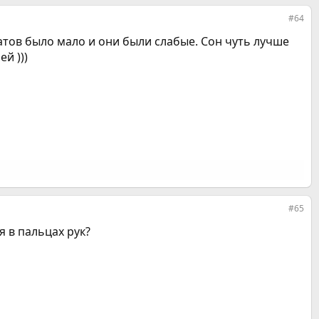
#64
атов было мало и они были слабые. Сон чуть лучше
й )))
#65
 в пальцах рук?