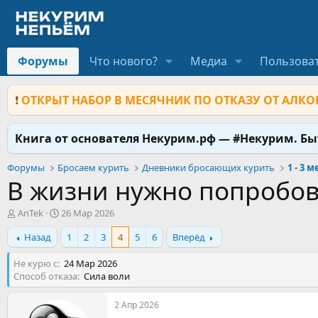
Форумы
Что нового?
Медиа
Пользова
❗
ОТКРЫТ НАБОР В МЕСЯЧНИК ПО ОТКАЗУ ОТ АЛКОГ
Книга от основателя Некурим.рф — #Некурим. Б
Форумы
Бросаем курить
Дневники бросающих курить
1 - 3 
В жизни нужно попробова
А
Д
AnTek
26 Мар 2026
в
а
Назад
1
2
3
4
5
6
Вперёд
т
т
о
а
Не курю с
р
н
24 Мар 2026
Способ отказа
т
а
Сила воли
е
ч
м
а
2 Апр 2026
ы
л