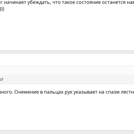
 начинает убеждать, что такое состояние останется навс
))
о?
шного. Онемение в пальцах рук указывает на спазм лест