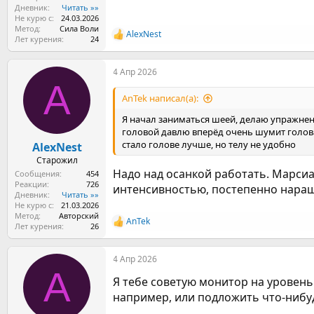
Дневник
Читать »»
Не курю с
24.03.2026
Метод
Сила Воли
AlexNest
Р
Лет курения
24
е
а
4 Апр 2026
к
A
ц
и
AnTek написал(а):
и
:
Я начал заниматься шеей, делаю упражнени
головой давлю вперёд очень шумит голова
стало голове лучше, но телу не удобно
AlexNest
Старожил
Надо над осанкой работать. Марсиа
Сообщения
454
Реакции
726
интенсивностью, постепенно наращ
Дневник
Читать »»
Не курю с
21.03.2026
Метод
Авторский
AnTek
Р
Лет курения
26
е
а
4 Апр 2026
к
A
ц
Я тебе советую монитор на уровень 
и
и
например, или подложить что-нибу
: