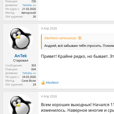
Реакции
726
Дневник
Читать »»
Не курю с
21.03.2026
Метод
Авторский
Лет курения
26
4 Апр 2026
AlexNest написал(а):
Андрей, всё забываю тебя спросить. Помим
AnTek
Привет! Крайне редко, но бывает. Э
Старожил
Сообщения
303
Реакции
604
Дневник
Читать »»
Не курю с
24.03.2026
Метод
Сила Воли
AlexNest
Р
Лет курения
24
е
а
4 Апр 2026
к
ц
Всем хороших выходных! Начался 1
и
и
изменилось. Наверное многие и срыв
: