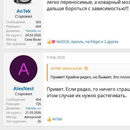
легко переносимые, а коварный мозг
дальше бороться с зависимостью!!! )
AnTek
Старожил
Сообщения
303
Реакции
604
Дневник
Читать »»
Не курю с
24.03.2026
Метод
Сила Воли
Vel2026
,
Ариэль
,
nachtigal
и 2 других
Р
Лет курения
24
е
а
4 Апр 2026
к
A
ц
и
AnTek написал(а):
и
:
Привет! Крайне редко, но бывает. Это плох
AlexNest
Привет. Если редко, то ничего стра
Старожил
этом случае их нужно растягивать.
Сообщения
454
Реакции
726
Дневник
Читать »»
Не курю с
21.03.2026
Метод
Авторский
AnTek
Р
Лет курения
26
е