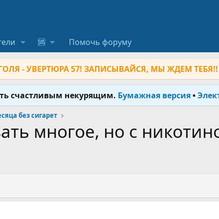
тели
🆘
Помочь форуму
ОЛЯ - УВЕРТЮРА 57! ЗАПИСЫВАЙСЯ, МЫ ЖДЕМ ТЕБЯ!!
ыть счастливым некурящим.
Бумажная версия
•
Элек
месяца без сигарет
ть многое, но с никотино