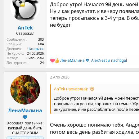
Доброе утро! Начался 9й день моей
а
Ну и как результат, к вечеру появи
теперь просыпаюсь в 3-4 утра. В о
не будет
AnTek
Старожил
Сообщения
303
Реакции
604
Дневник
Читать »»
Не курю с
24.03.2026
Метод
Сила Воли
ЛенаМалина 💖
,
AlexNest
и
nachtigal
Р
Лет курения
24
е
а
2 Апр 2026
к
ц
и
AnTek написал(а):
и
:
Доброе утро! Начался 9й день моей перестр
появилась агрессия, сорвался на семье. Ж
аккуратнее, и не расслабляться после пер
ЛенаМалина
💖
Хорошая привычка:
Очень хорошо понимаю тебя, Анд
каждый день быть
потом весь день разбитая ходила, с
СЧАСТЛИВЫМ