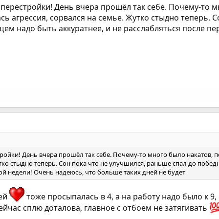
 перестройки! День вчера прошёл так себе. Почему-то мн
лась агрессия, сорвался на семье. Жутко стыдно теперь. 
бщем надо быть аккуратнее, и не расслабляться после п
ойки! День вчера прошёл так себе. Почему-то много было накатов, по 
утко стыдно теперь. Сон пока что не улучшился, раньше спал до побед
вой недели! Очень надеюсь, что больше таких дней не будет
рей
тоже просыпалась в 4, а на работу надо было к 9,
ейчас сплю доталова, главное с отбоем не затягивать