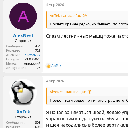
а
4 Апр 2026
к
A
ц
и
AnTek написал(а):
и
:
Привет! Крайне редко, но бывает. Это плох
AlexNest
Спазм лестничных мышц тоже часто
Старожил
Сообщения
454
Реакции
726
Дневник
Читать »»
Не курю с
21.03.2026
Метод
Авторский
AnTek
Р
Лет курения
26
е
а
4 Апр 2026
к
ц
и
AlexNest написал(а):
и
:
Привет. Если редко, то ничего страшного.
AnTek
Я начал заниматься шеей, делаю уп
Старожил
упражнении когда руки на лбу и го
Сообщения
303
и шея находились в более вертикал
Реакции
604