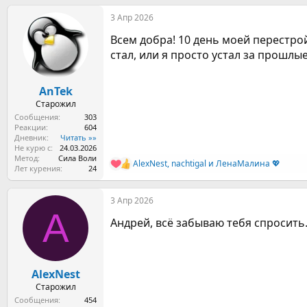
а
3 Апр 2026
к
ц
Всем добра! 10 день моей перестро
и
и
стал, или я просто устал за прошлы
:
AnTek
Старожил
Сообщения
303
Реакции
604
Дневник
Читать »»
Не курю с
24.03.2026
Метод
Сила Воли
AlexNest
,
nachtigal
и
ЛенаМалина 💖
Р
Лет курения
24
е
а
3 Апр 2026
к
A
ц
Андрей, всё забываю тебя спросить
и
и
:
AlexNest
Старожил
Сообщения
454