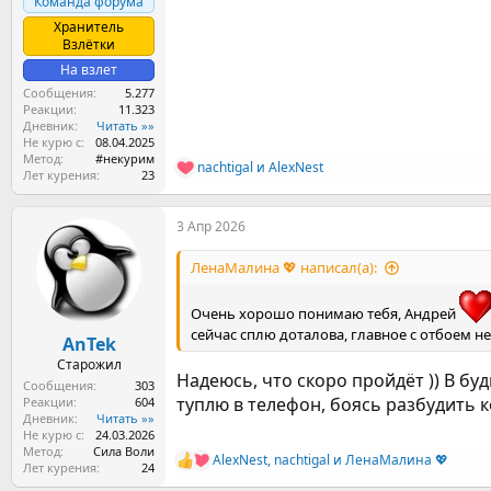
Команда форума
Хранитель
Взлётки
На взлет
Сообщения
5.277
Реакции
11.323
Дневник
Читать »»
Не курю с
08.04.2025
Метод
#некурим
nachtigal
и
AlexNest
Р
Лет курения
23
е
а
3 Апр 2026
к
ц
и
ЛенаМалина 💖 написал(а):
и
:
Очень хорошо понимаю тебя, Андрей
сейчас сплю доталова, главное с отбоем н
AnTek
Старожил
Надеюсь, что скоро пройдёт )) В буд
Сообщения
303
туплю в телефон, боясь разбудить ко
Реакции
604
Дневник
Читать »»
Не курю с
24.03.2026
Метод
Сила Воли
AlexNest
,
nachtigal
и
ЛенаМалина 💖
Р
Лет курения
24
е