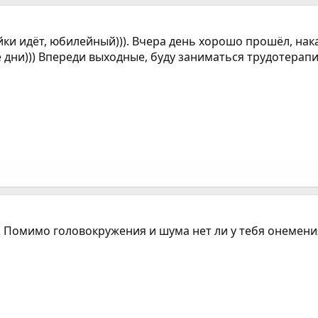
йки идёт, юбилейный))). Вчера день хорошо прошёл, нак
е дни))) Впереди выходные, буду заниматься трудотерапие
. Помимо головокружения и шума нет ли у тебя онемения