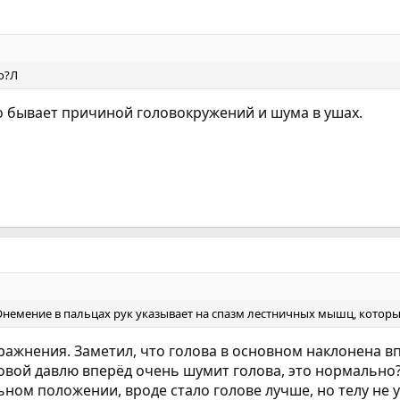
о?Л
 бывает причиной головокружений и шума в ушах.
 Онемение в пальцах рук указывает на спазм лестничных мышц, которые
ражнения. Заметил, что голова в основном наклонена вп
ловой давлю вперёд очень шумит голова, это нормально
ьном положении, вроде стало голове лучше, но телу не 