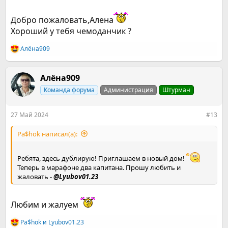
Добро пожаловать,Алена
Хороший у тебя чемоданчик ?
Алёна909
Р
е
а
к
Алёна909
ц
Команда форума
Администрация
Штурман
и
и
:
27 Май 2024
#13
Pa$hok написал(а):
Ребята, здесь дублирую! Приглашаем в новый дом!
Теперь в марафоне два капитана. Прошу любить и
жаловать -
@Lyubov01.23
Любим и жалуем
Pa$hok
и
Lyubov01.23
Р