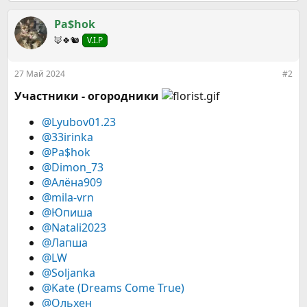
а
к
Pa$hok
ц
🦊🍀🐿
V.I.P
и
и
:
27 Май 2024
#2
Участники - огородники
@Lyubov01.23
@33irinka
@Pa$hok
@Dimon_73
@Алёна909
@mila-vrn
@Юпиша
@Natali2023
@Лапша
@LW
@Soljanka
@Kate (Dreams Come True)
@Ольхен