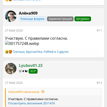
Р
е
а
к
Алёна909
ц
Команда форума
Администрация
Штурман
и
и
:
27 Май 2024
#11
Участвую. С правилами согласна.
Глагоша
,
Брусниchка
,
Pa$hok
и 3 других
Р
е
а
к
Lyubov01.23
ц
🦊🌲🐿️
V.I.P
и
и
:
27 Май 2024
#12
Алёна909 написал(а):
Участвую. С правилами согласна.
Посмотреть вложение 2011474