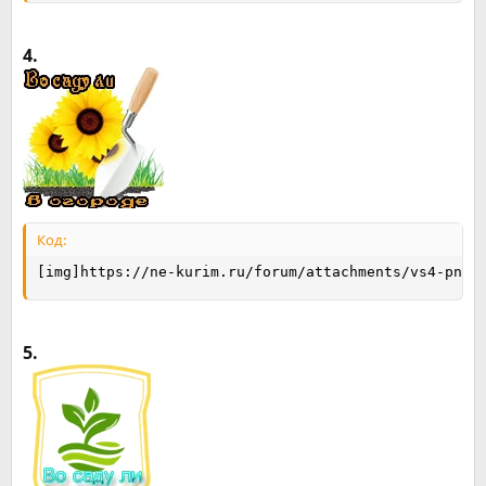
4.
Код:
[img]https://ne-kurim.ru/forum/attachments/vs4-png.
5.