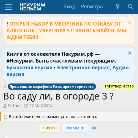
Вход
Регистрация
❗
ОТКРЫТ НАБОР В МЕСЯЧНИК ПО ОТКАЗУ ОТ
АЛКОГОЛЯ - УВЕРТЮРА 57! ЗАПИСЫВАЙСЯ, МЫ
ЖДЕМ ТЕБЯ!!
Книга от основателя Некурим.рф —
#Некурим. Быть счастливым некурящим.
Бумажная версия
•
Электронная версия
,
Аудио-
версия
Рукотворчество
Прошедшие марафоны Расширяем горизонты
Во саду ли, в огороде 3 ?
А
Д
Pa$hok
27 Май 2024
в
а
т
В этой теме нельзя размещать новые ответы.
т
о
а
р
н
Last
1 из 613
Вперёд
т
а