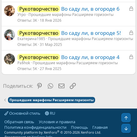
а
З
Во саду ли, в огороде 6
Рукотворчество
а
Утро
Прошедшие марафоны Расширяем горизонты
Ответы
3K
18 Янв 2026
к
р
З
Во саду ли, в огороде 5!
Рукотворчество
ы
а
Екатерина1985
Прошедшие марафоны Расширяем горизонты
т
Ответы
3K
31 Мар 2025
к
а
р
З
Во саду ли, в огороде 4
Рукотворчество
ы
а
Pa$hok
Прошедшие марафоны Расширяем горизонты
т
Ответы
5K
27 Янв 2025
к
а
р
ы
Pinterest
WhatsApp
Электронная почта
Ссылка
Поделиться:
т
а
Прошедшие марафоны Расширяем горизонты
Основной стиль
RU
Свер
Обратная связь
Условия и правила
Политика конфиденциальности
Помощь
Главная
Сниз
®
Community platform by XenForo
© 2010-2026 XenForo Ltd.
Локализация от
XenForo.Info