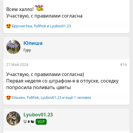
Всем халло!
Участвую, с правилами согласна
Брусниchка
,
Pa$hok
и
Lyubov01.23
Р
е
а
к
Юпиша
ц
Гуру
и
и
:
27 Май 2024
#16
Участвую, с правилами согласна)
Первая неделя со штрафом-я в отпуске, соседку
попросила поливать цветы
Ольхен
,
Pa$hok
,
Lyubov01.23
и ещё 1 человек
Р
е
а
к
Lyubov01.23
ц
🦊🌲🐿️
V.I.P
и
и
: