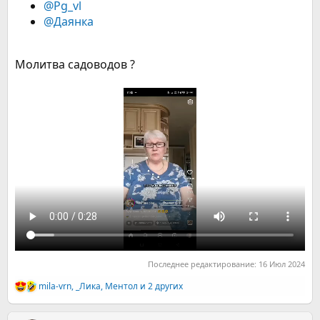
@Pg_vl
@Даянка
Молитва садоводов ?
Последнее редактирование:
16 Июл 2024
mila-vrn
,
_Лика
,
Ментол
и 2 других
Р
е
а