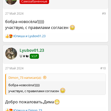
Самозабаненные
и
и
:
27 Май 2024
#9
бобра-новосёла!)))))
участвую, с правилами согласен
Юпиша
и
Lyubov01.23
Р
е
а
к
Lyubov01.23
ц
🦊🌲🐿️
V.I.P
и
и
:
27 Май 2024
#10
Dimon_73 написал(а):
бобра-новосёла!)))))
участвую, с правилами согласен
Добро пожаловать,Дима
Юпиша
и
Dimon_73