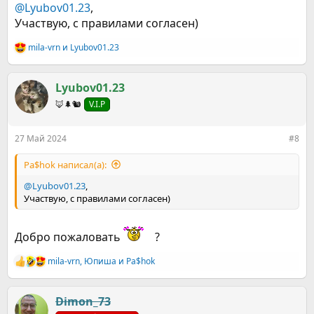
@Lyubov01.23
,
Участвую, с правилами согласен)
mila-vrn
и
Lyubov01.23
Р
е
а
к
Lyubov01.23
ц
🦊🌲🐿️
V.I.P
и
и
:
27 Май 2024
#8
Pa$hok написал(а):
@Lyubov01.23
,
Участвую, с правилами согласен)
Добро пожаловать
?
mila-vrn
,
Юпиша
и
Pa$hok
Р
е
а
к
Dimon_73
ц