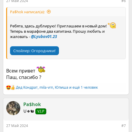
27 Май 2024
#6
Pa$hok написал(а):
Ребята, здесь дублирую! Приглашаем в новый дом!
Теперь в марафоне два капитана. Прошу любить и
жаловать -
@Lyubov01.23
Спойлер:
Огородники!
Всем привет
Паш, спасибо ?
Дед Кондрат
,
mila-vrn
,
Юпиша
и ещё 1 человек
Р
е
а
к
Pa$hok
ц
🦊🍀🐿
V.I.P
и
и
:
27 Май 2024
#7