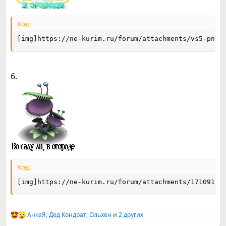
Код:
[img]https://ne-kurim.ru/forum/attachments/vs5-png.
6.
Код:
[img]https://ne-kurim.ru/forum/attachments/17109151
АнкаЯ
,
Дед Кондрат
,
Ольхен
и 2 других
Р
е