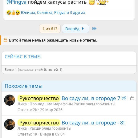
@Pingva
пойдём кактусы растить
Юпиша
,
Селянка
,
Pingva
и 3 других
Р
е
а
Last
1 из 613
Вперёд
к
ц
и
В этой теме нельзя размещать новые ответы.
и
:
СЕЙЧАС В ТЕМЕ:
Всего: 1 (пользователей: 0, гостей: 1)
Похожие темы
З
Во саду ли, в огороде 7 🌱
Рукотворчество
а
Ликa
Прошедшие марафоны Расширяем горизонты
Ответы
2K
29 Мар 2026
к
р
Во саду ли, в огороде - 8!
Рукотворчество
ы
Ликa
Расширяем горизонты
т
Ответы
1K
Вчера в 09:04