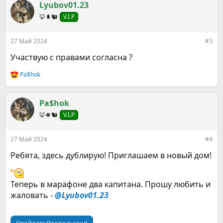
к
Lyubov01.23
ц
🦊🌲🐿️
V.I.P
и
и
:
27 Май 2024
#3
Участвую с правами согласна ?
Pa$hok
Р
е
а
к
Pa$hok
ц
🦊🍀🐿
V.I.P
и
и
:
27 Май 2024
#4
Ребята, здесь дублирую! Приглашаем в новый дом!
Теперь в марафоне два капитана. Прошу любить и
жаловать -
@Lyubov01.23
Спойлер:
Огородники!