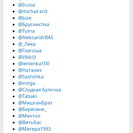
@Irusia
@michail krd
@Juse
@Брусниchка
@Tuma
@AleksandrBAS
@_Лика
@Глагоша
@Vikki))
@lenlenka100
@Натализ
@Sashshka
@iringa
@Сладкая Булочка
@Tabaki
@МишганБрат
@Берегиня_
@Ментол
@Витьбас
@Мигера1993