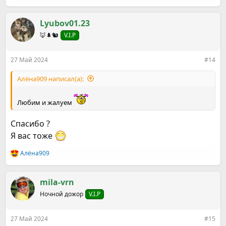
е
а
к
Lyubov01.23
ц
🦊🌲🐿️
V.I.P
и
и
:
27 Май 2024
#14
Алёна909 написал(а):
Любим и жалуем
Спасибо ?
Я вас тоже
Алёна909
Р
е
а
к
mila-vrn
ц
Ночной дожор
V.I.P
и
и
:
27 Май 2024
#15