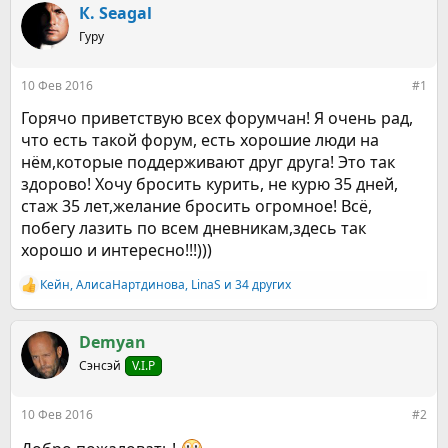
р
н
К. Seagal
т
а
е
Гуру
ч
м
а
ы
л
10 Фев 2016
#1
а
Горячо приветствую всех форумчан! Я очень рад,
что есть такой форум, есть хорошие люди на
нём,которые поддерживают друг друга! Это так
здорово! Хочу бросить курить, не курю 35 дней,
стаж 35 лет,желание бросить огромное! Всё,
побегу лазить по всем дневникам,здесь так
хорошо и интересно!!!)))
Кейн
,
АлисаНартдинова
,
LinaS
и 34 других
Р
е
а
к
Demyan
ц
Сэнсэй
V.I.P
и
и
:
10 Фев 2016
#2