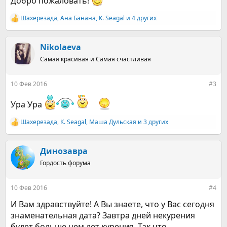
Добро пожаловать!
Шахерезада
,
Ана Банана
,
К. Seagal
и 4 других
Р
е
а
к
Nikolaeva
ц
Самая красивая и Самая счастливая
и
и
:
10 Фев 2016
#3
Ура Ура
Шахерезада
,
К. Seagal
,
Маша Дульская
и 3 других
Р
е
а
к
Динозавра
ц
Гордость форума
и
и
:
10 Фев 2016
#4
И Вам здравствуйте! А Вы знаете, что у Вас сегодня
знаменательная дата? Завтра дней некурения
будет больше чем лет курения. Так что