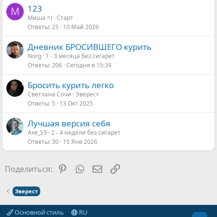
123
М
Миша =)
Старт
Ответы
25
10 Май 2026
Дневник БРОСИВШЕГО курить
Norg
1 - 3 месяца без сигарет
Ответы
206
Сегодня в 15:39
Бросить курить легко
Светлана Сочи
Эверест
Ответы
5
13 Окт 2025
Лучшая версия себя
Axe_S5
2 - 4 недели без сигарет
Ответы
30
15 Янв 2026
Pinterest
WhatsApp
Электронная почта
Ссылка
Поделиться:
Эверест
Основной стиль
RU