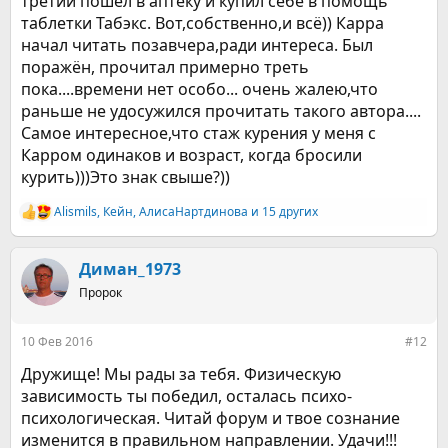
третий пошёл в аптеку и купил себе в помощь
таблетки Табэкс. Вот,собственно,и всё)) Карра
начал читать позавчера,ради интереса. Был
поражён, прочитал примерно треть
пока....времени нет особо... очень жалею,что
раньше не удосужился прочитать такого автора....
Самое интересное,что стаж курения у меня с
Карром одинаков и возраст, когда бросили
курить)))Это знак свыше?))
Alismils
,
Кейн
,
АлисаНартдинова
и 15 других
Р
е
а
к
Диман_1973
ц
Пророк
и
и
:
10 Фев 2016
#12
Дружище! Мы рады за тебя. Физическую
зависимость ты победил, осталась психо-
психологическая. Читай форум и твое сознание
изменится в правильном направлении. Удачи!!!