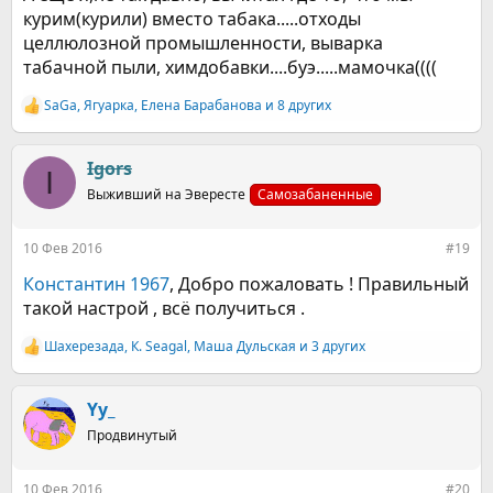
курим(курили) вместо табака.....отходы
целлюлозной промышленности, выварка
табачной пыли, химдобавки....буэ.....мамочка((((
SaGa
,
Ягуарка
,
Елена Барабанова
и 8 других
Р
е
а
к
Igors
I
ц
Выживший на Эвересте
Самозабаненные
и
и
:
10 Фев 2016
#19
Константин 1967
, Добро пожаловать ! Правильный
такой настрой , всё получиться .
Шахерезада
,
К. Seagal
,
Маша Дульская
и 3 других
Р
е
а
к
Yy_
ц
Продвинутый
и
и
:
10 Фев 2016
#20