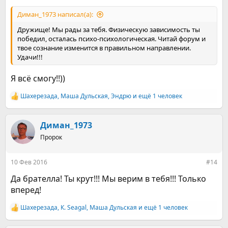
Диман_1973 написал(а):
Дружище! Мы рады за тебя. Физическую зависимость ты
победил, осталась психо-психологическая. Читай форум и
твое сознание изменится в правильном направлении.
Удачи!!!
Я всё смогу!!))
Шахерезада
,
Маша Дульская
,
Эндрю
и ещё 1 человек
Р
е
а
к
Диман_1973
ц
Пророк
и
и
:
10 Фев 2016
#14
Да брателла! Ты крут!!! Мы верим в тебя!!! Только
вперед!
Шахерезада
,
К. Seagal
,
Маша Дульская
и ещё 1 человек
Р
е
а