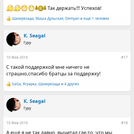
Так держать!!! Успехов!
Шахерезада
,
Маша Дульская
,
Demyan
и ещё 1 человек
Р
е
а
к
К. Seagal
ц
Гуру
и
и
:
10 Фев 2016
#17
С такой поддержкой мне ничего не
страшно,спасибо братцы за поддержку!
SaGa
,
Ягуарка
,
Шахерезада
и 4 других
Р
е
а
к
К. Seagal
ц
Гуру
и
и
:
10 Фев 2016
#18
А ещё я,не так давно, вычитал где-то, что мы