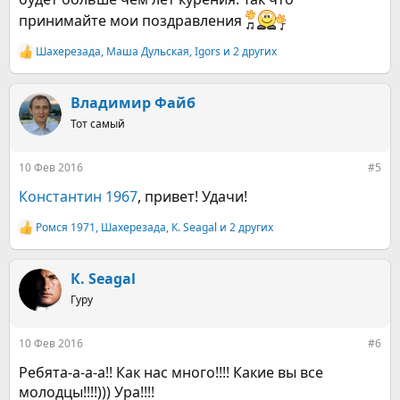
принимайте мои поздравления
Шахерезада
,
Маша Дульская
,
Igors
и 2 других
Р
е
а
к
Владимир Файб
ц
Тот самый
и
и
:
10 Фев 2016
#5
Константин 1967
, привет! Удачи!
Ромcя 1971
,
Шахерезада
,
К. Seagal
и 2 других
Р
е
а
к
К. Seagal
ц
Гуру
и
и
:
10 Фев 2016
#6
Ребята-а-а-а!! Как нас много!!!! Какие вы все
молодцы!!!!))) Ура!!!!