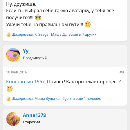
Ну, дружище,
Если ты выбрал себе такую аватарку, у тебя все
получится!!!
Удачи тебе на правильном пути!!!
Шахерезада
,
К. Seagal
,
Маша Дульская
и 7 других
Р
е
а
к
Yy_
ц
Продвинутый
и
и
:
10 Фев 2016
#9
Константин 1967
, Привет! Как протекает процесс?
Шахерезада
,
Маша Дульская
,
Igors
и ещё 1 человек
Р
е
а
к
Anna1378
ц
Старожил
и
и