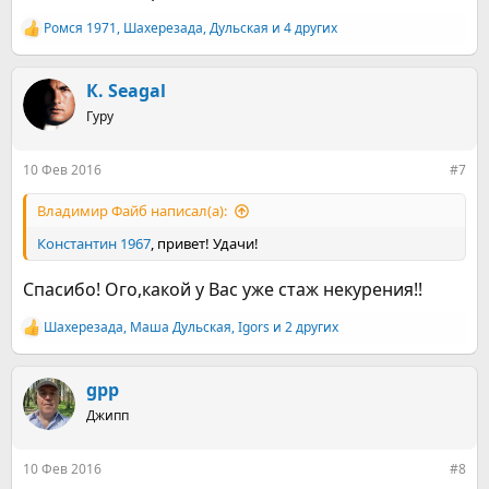
Ромcя 1971
,
Шахерезада
,
Дульская
и 4 других
Р
е
а
к
К. Seagal
ц
Гуру
и
и
:
10 Фев 2016
#7
Владимир Файб написал(а):
Константин 1967
, привет! Удачи!
Спасибо! Ого,какой у Вас уже стаж некурения!!
Шахерезада
,
Маша Дульская
,
Igors
и 2 других
Р
е
а
к
gpp
ц
Джипп
и
и
:
10 Фев 2016
#8