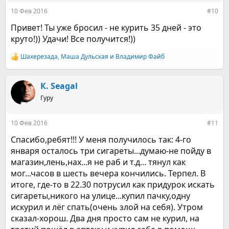
:
10 Фев 2016
#10
Привет! Ты уже бросил - не курить 35 дней - это
круто!)) Удачи! Все получится!))
Шахерезада
,
Маша Дульская
и
Владимир Файб
Р
е
а
к
К. Seagal
ц
Гуру
и
и
:
10 Фев 2016
#11
Спасибо,ребят!!! У меня получилось так: 4-го
января осталось три сигареты...думаю-не пойду в
магазин,лень,нах...я не раб и т.д... тянул как
мог...часов в шесть вечера кончились. Терпел. В
итоге, где-то в 22.30 потрусил как придурок искать
сигареты,никого на улице...купил пачку,одну
искурил и лёг спать(очень злой на себя). Утром
сказал-хорош. Два дня просто сам не курил, на