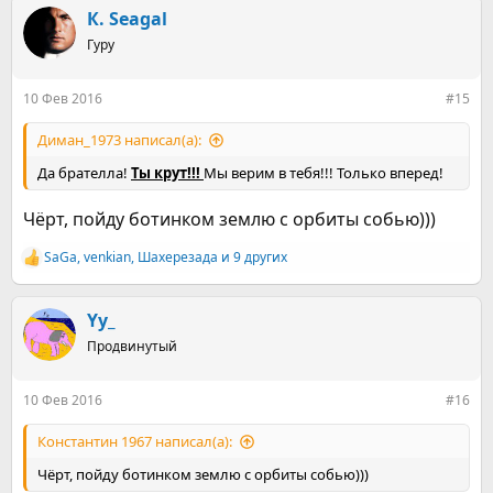
к
К. Seagal
ц
Гуру
и
и
:
10 Фев 2016
#15
Диман_1973 написал(а):
Да брателла!
Ты крут!!!
Мы верим в тебя!!! Только вперед!
Чёрт, пойду ботинком землю с орбиты собью)))
SaGa
,
venkian
,
Шахерезада
и 9 других
Р
е
а
к
Yy_
ц
Продвинутый
и
и
:
10 Фев 2016
#16
Константин 1967 написал(а):
Чёрт, пойду ботинком землю с орбиты собью)))