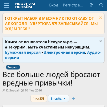
Вход
Регистрация
❗
ОТКРЫТ НАБОР В МЕСЯЧНИК ПО ОТКАЗУ ОТ
АЛКОГОЛЯ - УВЕРТЮРА 57! ЗАПИСЫВАЙСЯ, МЫ
ЖДЕМ ТЕБЯ!!
Книга от основателя Некурим.рф —
#Некурим. Быть счастливым некурящим.
Бумажная версия
•
Электронная версия
,
Аудио-
версия
Эверест
Всё больше людей бросают
вредные привычки!
А
Д
К. Seagal
10 Фев 2016
в
а
Last
1 из 353
Вперёд
т
т
о
а