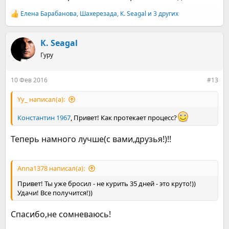
Елена Барабанова
,
Шахерезада
,
К. Seagal
и 3 других
Р
е
а
к
К. Seagal
ц
Гуру
и
и
:
10 Фев 2016
#13
Yy_ написал(а):
Константин 1967
, Привет! Как протекает процесс?
Теперь намного лучше(с вами,друзья!)!!
Anna1378 написал(а):
Привет! Ты уже бросил - не курить 35 дней - это круто!))
Удачи! Все получится!))
Спасибо,не сомневаюсь!