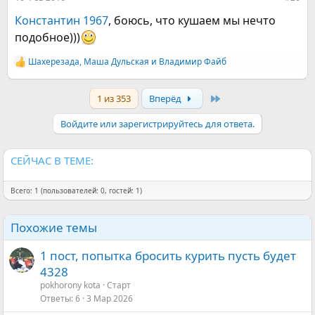
Константин 1967
, боюсь, что кушаем мы нечто
подобное)))
Шахерезада
,
Маша Дульская
и
Владимир Файб
Р
е
а
Last
1 из 353
Вперёд
к
ц
и
Войдите или зарегистрируйтесь для ответа.
и
:
СЕЙЧАС В ТЕМЕ:
Всего: 1 (пользователей: 0, гостей: 1)
Похожие темы
1 пост, попытка бросить курить пусть будет
4328
pokhorony kota
Старт
Ответы
6
3 Мар 2026