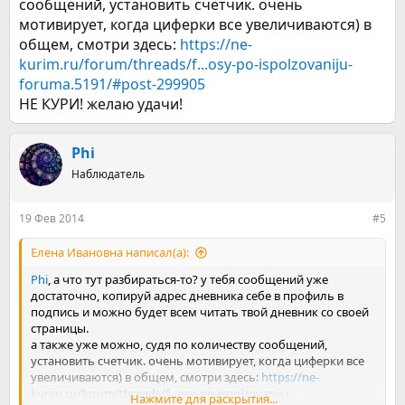
сообщений, установить счетчик. очень
мотивирует, когда циферки все увеличиваются) в
общем, смотри здесь:
https://ne-
kurim.ru/forum/threads/f...osy-po-ispolzovaniju-
foruma.5191/#post-299905
НЕ КУРИ! желаю удачи!
Phi
Наблюдатель
19 Фев 2014
#5
Елена Ивановна написал(а):
Phi
, а что тут разбираться-то? у тебя сообщений уже
достаточно, копируй адрес дневника себе в профиль в
подпись и можно будет всем читать твой дневник со своей
страницы.
а также уже можно, судя по количеству сообщений,
установить счетчик. очень мотивирует, когда циферки все
увеличиваются) в общем, смотри здесь:
https://ne-
kurim.ru/forum/threads/f...osy-po-ispolzovaniju-
Нажмите для раскрытия...