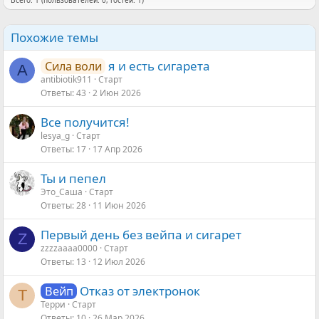
Всего: 1 (пользователей: 0, гостей: 1)
Похожие темы
я и есть сигарета
Сила воли
A
antibiotik911
Старт
Ответы
43
2 Июн 2026
Все получится!
lesya_g
Старт
Ответы
17
17 Апр 2026
Ты и пепел
Это_Саша
Старт
Ответы
28
11 Июн 2026
Первый день без вейпа и сигарет
Z
zzzzaaaa0000
Старт
Ответы
13
12 Июл 2026
Отказ от электронок
Вейп
Т
Терри
Старт
Ответы
10
26 Мар 2026