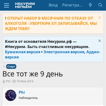
Вход
Регистрация
❗
ОТКРЫТ НАБОР В МЕСЯЧНИК ПО ОТКАЗУ ОТ
АЛКОГОЛЯ - УВЕРТЮРА 57! ЗАПИСЫВАЙСЯ, МЫ
ЖДЕМ ТЕБЯ!!
Книга от основателя Некурим.рф —
#Некурим. Быть счастливым некурящим.
Бумажная версия
•
Электронная версия
,
Аудио-
версия
Старт
Все тот же 9 день
А
Д
Phi
19 Фев 2014
в
а
т
т
Phi
о
а
р
н
Наблюдатель
т
а