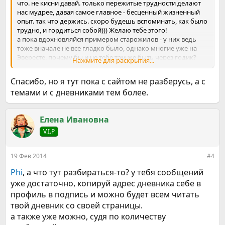
что. не кисни давай. только пережитые трудности делают
нас мудрее, давая самое главное - бесценный жизненный
опыт. так что держись. скоро будешь вспоминать, как было
трудно, и гордиться собой))) Желаю тебе этого!
а пока вдохновляйся примером старожилов - у них ведь
тоже вначале не все гладко было, однако многие уже на
Эвересте. почему бы и не тебе там же быть через годик?
Нажмите для раскрытия...
ГЛАВНОЕ НЕ КУРИ!!!
Спасибо, но я тут пока с сайтом не разберусь, а с
темами и с дневниками тем более.
Елена Ивановна
V.I.P
19 Фев 2014
#4
Phi
, а что тут разбираться-то? у тебя сообщений
уже достаточно, копируй адрес дневника себе в
профиль в подпись и можно будет всем читать
твой дневник со своей страницы.
а также уже можно, судя по количеству