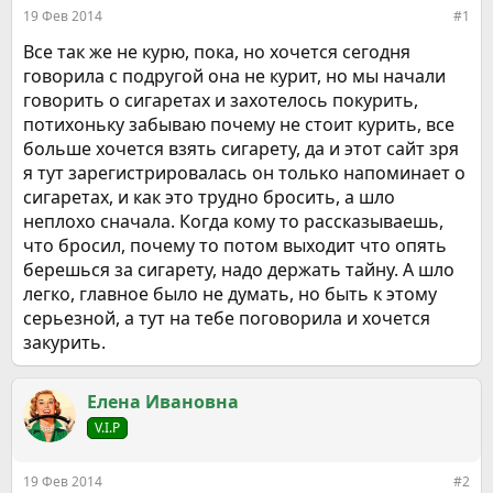
е
ч
19 Фев 2014
#1
м
а
ы
л
Все так же не курю, пока, но хочется сегодня
а
говорила с подругой она не курит, но мы начали
говорить о сигаретах и захотелось покурить,
потихоньку забываю почему не стоит курить, все
больше хочется взять сигарету, да и этот сайт зря
я тут зарегистрировалась он только напоминает о
сигаретах, и как это трудно бросить, а шло
неплохо сначала. Когда кому то рассказываешь,
что бросил, почему то потом выходит что опять
берешься за сигарету, надо держать тайну. А шло
легко, главное было не думать, но быть к этому
серьезной, а тут на тебе поговорила и хочется
закурить.
Елена Ивановна
V.I.P
19 Фев 2014
#2