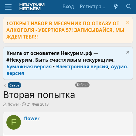
Вход
Регистрация
❗
ОТКРЫТ НАБОР В МЕСЯЧНИК ПО ОТКАЗУ ОТ
АЛКОГОЛЯ - УВЕРТЮРА 57! ЗАПИСЫВАЙСЯ, МЫ
ЖДЕМ ТЕБЯ!!
Книга от основателя Некурим.рф —
#Некурим. Быть счастливым некурящим.
Бумажная версия
•
Электронная версия
,
Аудио-
версия
Табекс
Старт
Вторая попытка
А
Д
flower
21 Фев 2013
в
а
т
т
flower
F
о
а
р
н
т
а