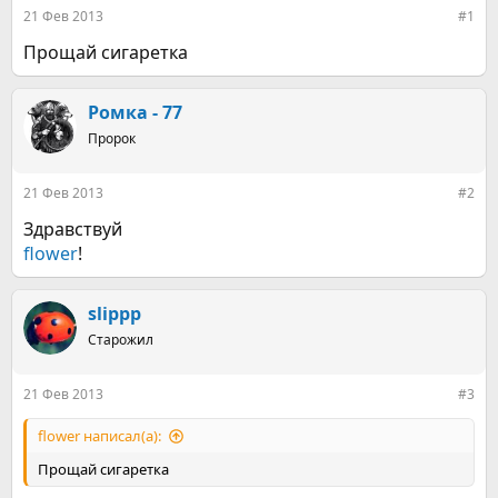
е
ч
21 Фев 2013
#1
м
а
ы
л
Прощай сигаретка
а
Ромка - 77
Пророк
21 Фев 2013
#2
Здравствуй
flower
!
slippp
Старожил
21 Фев 2013
#3
flower написал(а):
Прощай сигаретка