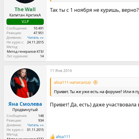
The Wall
Так ты с 1 ноября не куришь, верно?
Капитан АрктикА
V.I.P
Сообщения
10.491
Реакции
47.951
Дневник
Читать »»
Не курю с
24.11.2015
Метод
Метод генералов КГБ!
Лет курения
14
11 Янв 2016
alisa111 написал(а):
Привет. Ты же уже есть на форуме? Или я п
Яна Смолева
Привет! Да, есть) даже участвовала 
Продвинутый
Сообщения
148
Реакции
934
Дневник
Читать »»
Не курю с
01.11.2015
Метод
alisa111
Р
Метод генералов КГБ!