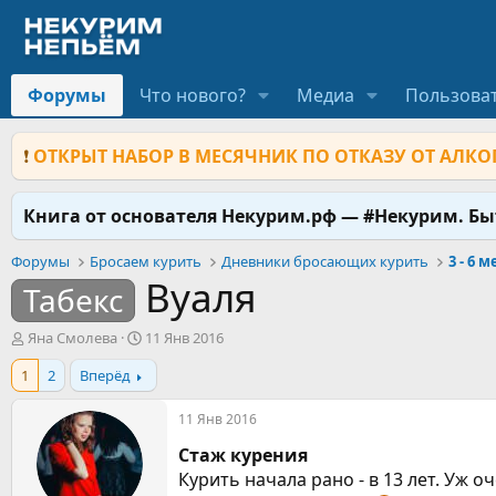
Форумы
Что нового?
Медиа
Пользова
❗
ОТКРЫТ НАБОР В МЕСЯЧНИК ПО ОТКАЗУ ОТ АЛКОГ
Книга от основателя Некурим.рф — #Некурим. Б
Форумы
Бросаем курить
Дневники бросающих курить
3 - 6 
Вуаля
Табекс
А
Д
Яна Смолева
11 Янв 2016
в
а
1
2
Вперёд
т
т
о
а
р
н
11 Янв 2016
т
а
Стаж курения
е
ч
м
а
Курить начала рано - в 13 лет. Уж 