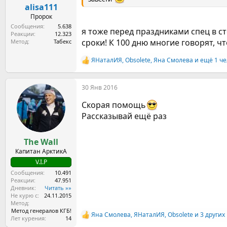
alisa111
Пророк
Сообщения
5.638
я тоже перед праздниками спец в сто
Реакции
12.323
сроки! К 100 дню многие говорят, ч
Метод
Табекс
ЯНаталИЯ
,
Obsolete
,
Яна Смолева
и ещё 1 че
Р
е
а
30 Янв 2016
к
ц
Скорая помощь
и
и
Рассказывай ещё раз
:
The Wall
Капитан АрктикА
V.I.P
Сообщения
10.491
Реакции
47.951
Дневник
Читать »»
Не курю с
24.11.2015
Метод
Метод генералов КГБ!
Яна Смолева
,
ЯНаталИЯ
,
Obsolete
и 3 других
Р
Лет курения
14
е