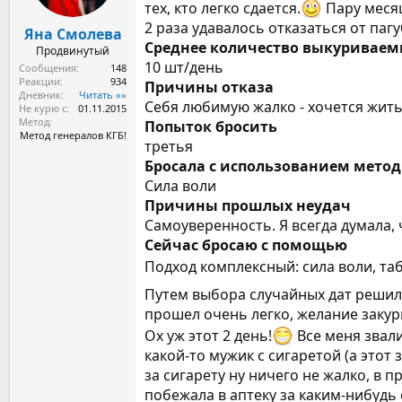
ы
л
тех, кто легко сдается.
Пару месяц
а
2 раза удавалось отказаться от паг
Яна Смолева
Среднее количество выкуриваем
Продвинутый
10 шт/день
Сообщения
148
Реакции
934
Причины отказа
Дневник
Читать »»
Себя любимую жалко - хочется жить 
Не курю с
01.11.2015
Метод
Попыток бросить
Метод генералов КГБ!
третья
Бросала с использованием мето
Сила воли
Причины прошлых неудач
Самоуверенность. Я всегда думала, 
Сейчас бросаю с помощью
Подход комплексный: сила воли, та
Путем выбора случайных дат решила
прошел очень легко, желание закури
Ох уж этот 2 день!
Все меня звали
какой-то мужик с сигаретой (а этот
за сигарету ну ничего не жалко, в п
побежала в аптеку за каким-нибудь