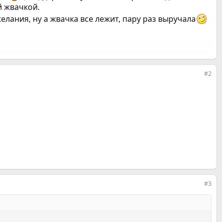
й жвачкой.
елания, ну а жвачка все лежит, пару раз выручала
#2
#3