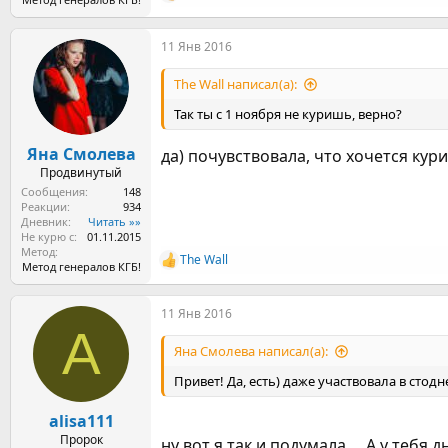
е
а
11 Янв 2016
к
ц
и
The Wall написал(а):
и
:
Так ты с 1 ноября не куришь, верно?
Яна Смолева
да) почувствовала, что хочется кур
Продвинутый
Сообщения
148
Реакции
934
Дневник
Читать »»
Не курю с
01.11.2015
Метод
The Wall
Р
Метод генералов КГБ!
е
а
11 Янв 2016
к
A
ц
и
Яна Смолева написал(а):
и
:
Привет! Да, есть) даже участвовала в стодне
alisa111
Пророк
ну вот я так и подумала.... А у тебя