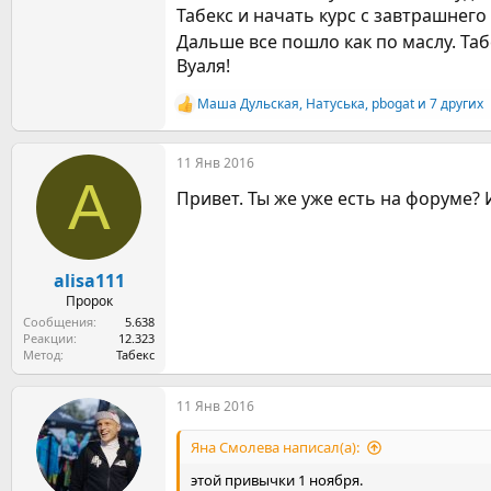
Табекс и начать курс с завтрашнего 
Дальше все пошло как по маслу. Таб
Вуаля!
Маша Дульская
,
Натуська
,
pbogat
и 7 других
Р
е
а
11 Янв 2016
к
A
ц
Привет. Ты же уже есть на форуме? 
и
и
:
alisa111
Пророк
Сообщения
5.638
Реакции
12.323
Метод
Табекс
11 Янв 2016
Яна Смолева написал(а):
этой привычки 1 ноября.