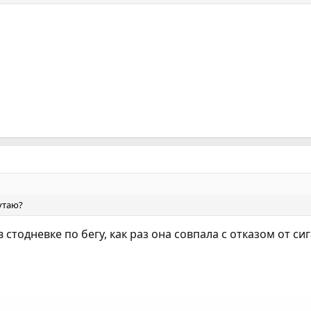
утаю?
в стодневке по бегу, как раз она совпала с отказом от си