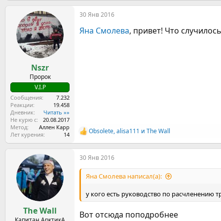
а
30 Янв 2016
к
ц
Яна Смолева
, привет! Что случилось
и
и
:
Nszr
Пророк
V.I.P
Сообщения
7.232
Реакции
19.458
Дневник
Читать »»
Не курю с
20.08.2017
Метод
Аллен Карр
Obsolete
,
alisa111
и
The Wall
Р
Лет курения
14
е
а
30 Янв 2016
к
ц
и
Яна Смолева написал(а):
и
:
у кого есть руководство по расчленению 
The Wall
Вот отсюда поподробнее
Капитан АрктикА