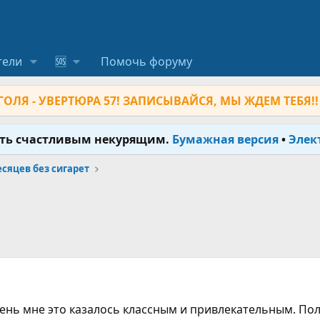
тели
🆘
Помочь форуму
ОЛЯ - УВЕРТЮРА 57! ЗАПИСЫВАЙСЯ, МЫ ЖДЕМ ТЕБЯ!!
ыть счастливым некурящим.
Бумажная версия
•
Элек
месяцев без сигарет
очень мне это казалось классным и привлекательным. Пол