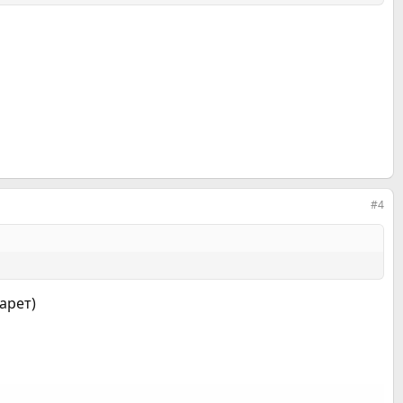
#4
гарет)