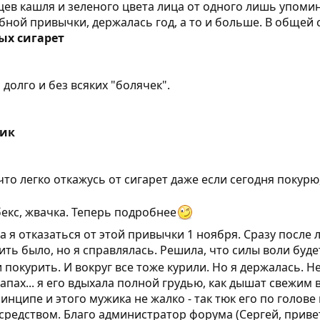
ев кашля и зеленого цвета лица от одного лишь упомин
убной привычки, держалась год, а то и больше. В общей с
ых сигарет
долго и без всяких "болячек".
дик
что легко откажусь от сигарет даже если сегодня покурю,
бекс, жвачка. Теперь подробнее
 я отказаться от этой привычки 1 ноября. Сразу после
ть было, но я справлялась. Решила, что силы воли буде
 покурить. И вокруг все тоже курили. Но я держалась. Н
 запах... я его вдыхала полной грудью, как дышат свежи
ринципе и этого мужика не жалко - так тюк его по голове
 средством. Благо администратор форума (Сергей, приве