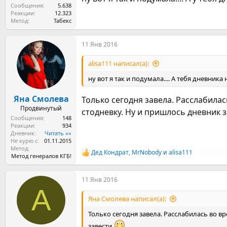
Сообщения
5.638
Реакции
12.323
Метод
Табекс
11 Янв 2016
alisa111 написал(а):
ну вот я так и подумала.... А тебя дневника
Яна Смолева
Только сегодня завела. Расслабила
Продвинутый
стодневку. Ну и пришлось дневник 
Сообщения
148
Реакции
934
Дневник
Читать »»
Не курю с
01.11.2015
Метод
Дед Кондрат
,
MrNobody
и
alisa111
Р
Метод генералов КГБ!
е
а
11 Янв 2016
к
A
ц
и
Яна Смолева написал(а):
и
:
Только сегодня завела. Расслабилась во в
завести