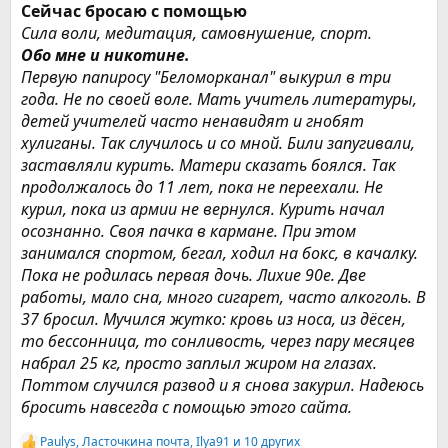
Сейчас бросаю с помощью
Сила воли, медитация, самовнушение, спорт.
Обо мне и никотине.
Первую папиросу "Беломорканал" выкурил в три
года. Не по своей воле. Мать учитель литературы,
детей учителей часто ненавидят и гнобят
хулиганы. Так случилось и со мной. Били запугивали,
заставляли курить. Матери сказать боялся. Так
продолжалось до 11 лет, пока не переехали. Не
курил, пока из армии не вернулся. Курить начал
осознанно. Своя пачка в кармане. При этом
занимался спортом, бегал, ходил на бокс, в качалку.
Пока не родилась первая дочь. Лихие 90е. Две
работы, мало сна, много сигарет, часто алкоголь. В
37 бросил. Мучился жутко: кровь из носа, из дёсен,
то бессонница, то сонливость, через пару месяцев
набрал 25 кг, просто заплыл жиром на глазах.
Поттом случился развод и я снова закурил. Надеюсь
бросить навсегда с помощью этого сайта.
Paulys
,
Ласточкина почта
,
Ilya91
и 10 других