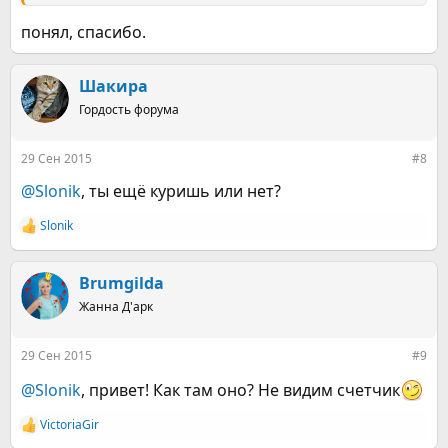
понял, спасибо.
Шакира
Гордость форума
29 Сен 2015
#8
@Slonik
, ты ещё куришь или нет?
Slonik
Р
е
а
к
Brumgilda
ц
Жанна Д'арк
и
и
:
29 Сен 2015
#9
@Slonik
, привет! Как там оно? Не видим счетчик
VictoriaGir
Р
е