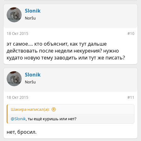
а
к
Slonik
ц
Noršu
и
и
:
18 Окт 2015
#10
эт самое.... кто объяснит, как тут дальше
действовать после недели некурения? нужно
кудато новую тему заводить или тут же писать?
Slonik
Noršu
18 Окт 2015
#11
Шакира написал(а):
@Slonik
, ты ещё куришь или нет?
нет, бросил.