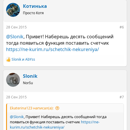
Котинька
Просто Котя
28 Сен 2015
#6
@Slonik
, Привет! Наберешь десять сообщений
тогда появиться функция поставить счетчик
https://ne-kurim.ru/schetchik-nekureniya/
Slonik
и
AbYss
Р
е
а
к
Slonik
ц
Noršu
и
и
:
28 Сен 2015
#7
Ekaterina123 написал(а):
@Slonik
, Привет! Наберешь десять сообщений тогда
появиться функция поставить счетчик
https://ne-
kurim.ru/schetchik-nekureniya/