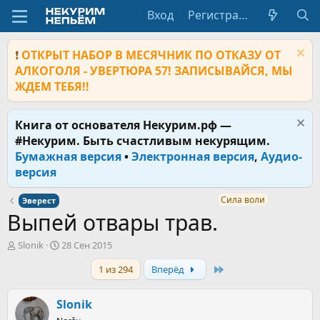
Вход
Регистрация
❗
ОТКРЫТ НАБОР В МЕСЯЧНИК ПО ОТКАЗУ ОТ
АЛКОГОЛЯ - УВЕРТЮРА 57! ЗАПИСЫВАЙСЯ, МЫ
ЖДЕМ ТЕБЯ!!
Книга от основателя Некурим.рф —
#Некурим. Быть счастливым некурящим.
Бумажная версия
•
Электронная версия
,
Аудио-
версия
Сила воли
Эверест
Выпей отвары трав.
А
Д
Slonik
28 Сен 2015
в
а
Last
1 из 294
Вперёд
т
т
о
а
р
н
Slonik
т
а