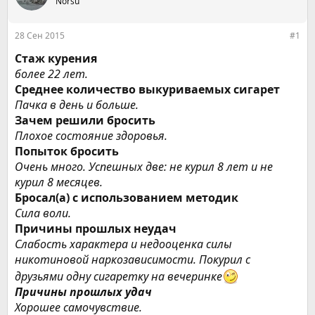
е
Noršu
ч
м
а
ы
л
28 Сен 2015
#1
а
Стаж курения
более 22 лет.
Среднее количество выкуриваемых сигарет
Пачка в день и больше.
Зачем решили бросить
Плохое состояние здоровья.
Попыток бросить
Очень много. Успешных две: не курил 8 лет и не
курил 8 месяцев.
Бросал(а) с использованием методик
Сила воли.
Причины прошлых неудач
Слабость характера и недооценка силы
никотиновой наркозависимости. Покурил с
друзьями одну сигаретку на вечеринке
Причины прошлых удач
Хорошее самочувствие.