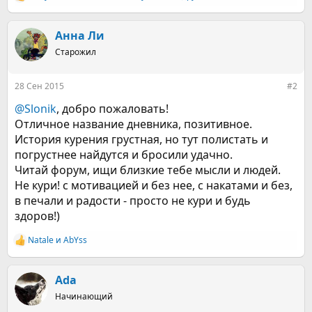
Р
е
а
к
Анна Ли
ц
Старожил
и
и
:
28 Сен 2015
#2
@Slonik
, добро пожаловать!
Отличное название дневника, позитивное.
История курения грустная, но тут полистать и
погрустнее найдутся и бросили удачно.
Читай форум, ищи близкие тебе мысли и людей.
Не кури! с мотивацией и без нее, с накатами и без,
в печали и радости - просто не кури и будь
здоров!)
Natale
и
AbYss
Р
е
а
к
Ada
ц
Начинающий
и
и