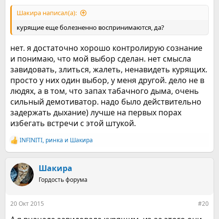
Шакира написал(а):
курящие еще болезненно воспринимаются, да?
нет. я достаточно хорошо контролирую сознание
и понимаю, что мой выбор сделан. нет смысла
завидовать, злиться, жалеть, ненавидеть курящих.
просто у них один выбор, у меня другой. дело не в
людях, а в том, что запах табачного дыма, очень
сильный демотиватор. надо было действительно
задержать дыхание) лучше на первых порах
избегать встречи с этой штукой.
INFINITI
,
ринка
и
Шакира
Р
е
а
к
Шакира
ц
Гордость форума
и
и
:
20 Окт 2015
#20