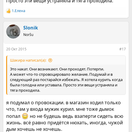
Просто эти вещи устраняла и тяга проходила.
1.Елена
Р
е
а
к
Slonik
ц
Noršu
и
и
:
20 Окт 2015
#17
Шакира написал(а):
Это накат. Они возникают. Они проходят. Потерпи.
А может что-то спровоцировало желание. Подумай и в
следующий раз постарайся избежать. Я хотела курить когда
была голодна или уставала. Просто эти вещи устраняла и
тяга проходила.
я подумал о провокации. в магазин ходил только
что, там у входа мужик курил. мне тоже дымок
попал
но не будешь ведь взаперти сидеть всю
жизнь. всё равно придётся нюхать, иногда, чужой
дым хочешь не хочешь.