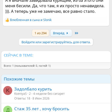
А я вначале завидовала курящим, из-за этого они
меня бесили. Да, что там, я их просто ненавидела.
))). А теперь уже не замечаю, все равно стало.
Влюбленная в сына
и
Slonik
Р
е
а
Last
1 из 294
Вперёд
к
ц
и
Войдите или зарегистрируйтесь для ответа.
и
:
СЕЙЧАС В ТЕМЕ:
Всего: 1 (пользователей: 0, гостей: 1)
Похожие темы
Задолбало курить
K
KseniyaS
2 - 4 недели без сигарет
Ответы
18
8 Июн 2026
Стаж 35 лет , хочу бросить
Д