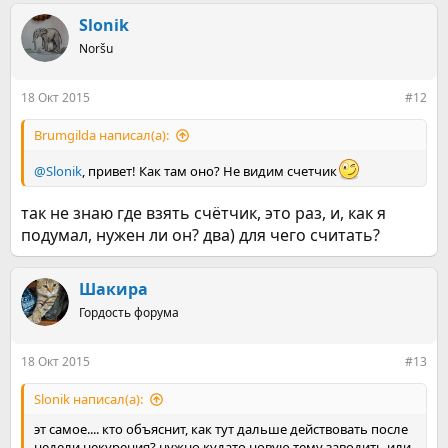
Slonik
Noršu
18 Окт 2015
#12
Brumgilda написал(а):
@Slonik
, привет! Как там оно? Не видим счетчик
так не знаю где взять счётчик, это раз, и, как я
подумал, нужен ли он? два) для чего считать?
Шакира
Гордость форума
18 Окт 2015
#13
Slonik написал(а):
эт самое.... кто объяснит, как тут дальше действовать после
недели некурения? нужно кудато новую тему заводить или