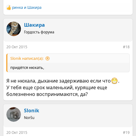
ринка
и
Шакира
Р
е
а
к
Шакира
ц
Гордость форума
и
и
:
20 Окт 2015
#18
Slonik написал(а):
придётся нюхать,
Я не нюхала, дыхание задерживаю если что
.
У тебя еще срок маленький, курящие еще
болезненно воспринимаются, да?
Slonik
Noršu
20 Окт 2015
#19