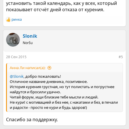
установить такой календарь, как у всех, который
показывает отсчёт дней отказа от курения.
ринка
Р
е
а
к
Slonik
ц
Noršu
и
и
:
28 Сен 2015
#5
Анна Ли написал(а):
@Slonik
, добро пожаловать!
Отличное название дневника, позитивное.
История курения грустная, но тут полистать и погрустнее
найдутся и бросили удачно.
Читай форум, ищи близкие тебе мысли и людей.
Не кури! с мотивацией и без нее, с накатами и без, в печали
и радости - просто не кури и будь здоров!)
Спасибо за поддержку.