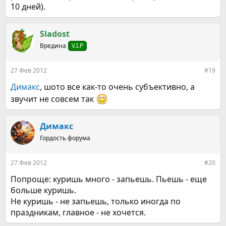
10 дней).
Sladost
Вредина
V.I.P
27 Фев 2012
#19
Димакс
, шото все как-то очень субъективно, а
звучит не совсем так
Димакс
Гордость форума
27 Фев 2012
#20
Попроще: куришь много - запьешь. Пьешь - еще
больше куришь.
Не куришь - не запьешь, только иногда по
праздникам, главное - не хочется.