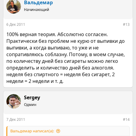
к
Вальдемар
ц
Начинающий
и
и
:
6 Дек 2011
#13
100% верная теория. Абсолютно согласен.
Практически без проблем не курю от выпивки до
выпивки, а когда выпиваю, то уже и не
сопративляюсь соблазну. Потому, в моем случае,
по количеству дней без сигареты можно легко
определить и количество дней без алкоголя.
неделя без спиртного = неделя без сигарет, 2
недели = 2 недели и т. д.
Sergey
Одмин
7 Дек 2011
#14
Вальдемар написал(а):