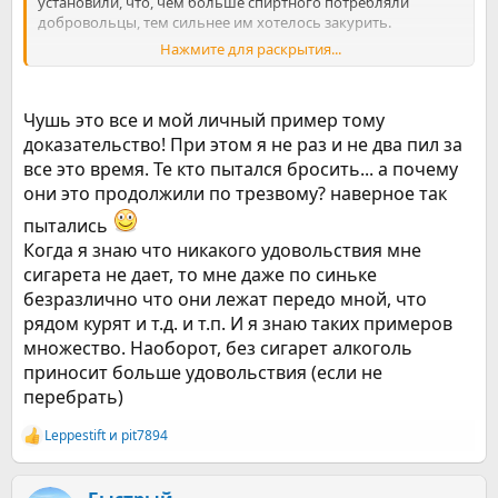
установили, что, чем больше спиртного потребляли
добровольцы, тем сильнее им хотелось закурить.
Нажмите для раскрытия...
В Британии курят 12 млн взрослых. Те, кто пытался
бросить, но потом начал снова, называют главными
причинами желание закурить после выпивки и стресса.
Чушь это все и мой личный пример тому
доказательство! При этом я не раз и не два пил за
все это время. Те кто пытался бросить... а почему
они это продолжили по трезвому? наверное так
пытались
Когда я знаю что никакого удовольствия мне
сигарета не дает, то мне даже по синьке
безразлично что они лежат передо мной, что
рядом курят и т.д. и т.п. И я знаю таких примеров
множество. Наоборот, без сигарет алкоголь
приносит больше удовольствия (если не
перебрать)
Leppestift
и
pit7894
Р
е
а
к