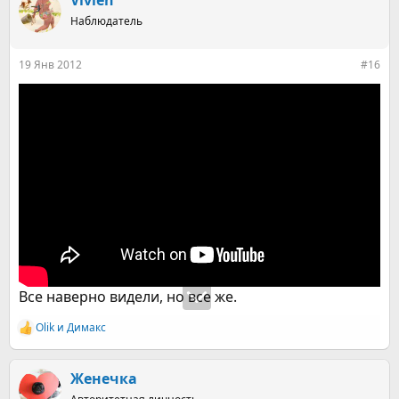
Vivien
Наблюдатель
19 Янв 2012
#16
Все наверно видели, но все же.
Olik
и
Димакс
Р
е
а
к
Женечка
ц