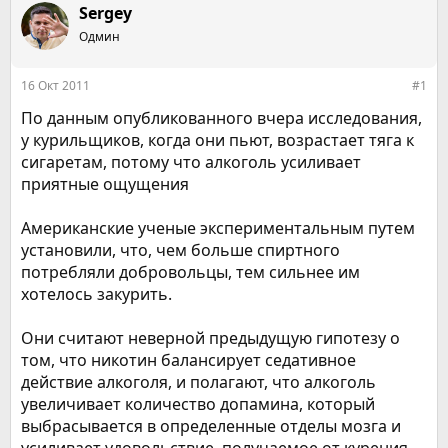
р
н
Sergey
т
а
е
Одмин
ч
м
а
ы
л
16 Окт 2011
#1
а
По данным опубликованного вчера исследования,
у курильщиков, когда они пьют, возрастает тяга к
сигаретам, потому что алкоголь усиливает
приятные ощущения
Американские ученые экспериментальным путем
установили, что, чем больше спиртного
потребляли добровольцы, тем сильнее им
хотелось закурить.
Они считают неверной предыдущую гипотезу о
том, что никотин балансирует седативное
действие алкоголя, и полагают, что алкоголь
увеличивает количество допамина, который
выбрасывается в определенные отделы мозга и