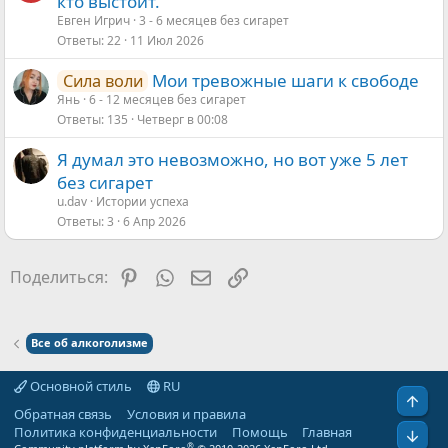
кто выстоит.
Евген Игрич
3 - 6 месяцев без сигарет
Ответы
22
11 Июл 2026
Мои тревожные шаги к свободе
Сила воли
Янь
6 - 12 месяцев без сигарет
Ответы
135
Четверг в 00:08
Я думал это невозможно, но вот уже 5 лет
без сигарет
u.dav
Истории успеха
Ответы
3
6 Апр 2026
Pinterest
WhatsApp
Электронная почта
Ссылка
Поделиться:
Все об алкоголизме
Основной стиль
RU
Обратная связь
Условия и правила
Политика конфиденциальности
Помощь
Главная
®