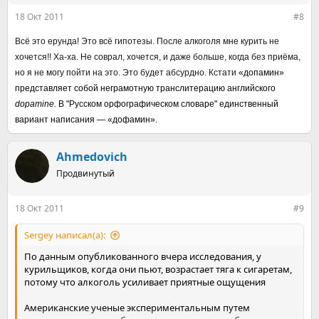
18 Окт 2011
#8
Всё это ерунда! Это всё гипотезы. После алкоголя мне курить не
хочется!! Ха-ха. Не соврал, хочется, и даже больше, когда без приёма,
но я не могу пойти на это. Это будет абсурдно. Кстати
«допамин»
представляет собой неграмотную транслитерацию английского
dopamine.
В "Русском орфографическом словаре" единственный
вариант написания — «дофамин».
Ahmedovich
Продвинутый
18 Окт 2011
#9
Sergey написал(а):
По данным опубликованного вчера исследования, у
курильщиков, когда они пьют, возрастает тяга к сигаретам,
потому что алкоголь усиливает приятные ощущения
Американские ученые экспериментальным путем