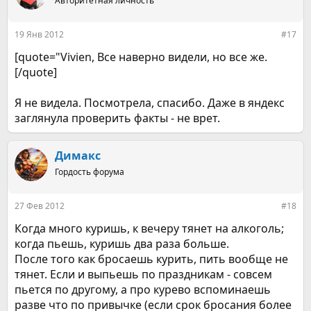
Авторитетная личность
и
и
:
19 Янв 2012
#17
[quote="Vivien, Все наверно видели, но все же.
[/quote]
Я не видела. Посмотрела, спасибо. Даже в яндекс
заглянула проверить факты - не врет.
Димакс
Гордость форума
27 Фев 2012
#18
Когда много куришь, к вечеру тянет на алкоголь;
когда пьешь, куришь два раза больше.
После того как бросаешь курить, пить вообще не
тянет. Если и выпьешь по праздникам - совсем
пьется по другому, а про курево вспоминаешь
разве что по привычке (если срок бросания более