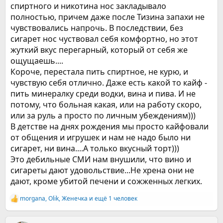
спиртного и никотина нос закладывало
полностью, причем даже после Тизина запахи не
чувствовались напрочь. В последствии, без
сигарет нос чуствовал себя комфортно, но этот
жуткий вкус перегарный, который от себя же
ощущаешь....
Короче, перестала пить спиртное, не курю, и
чувствую себя отлично. Даже есть какой то кайф -
пить минералку среди водки, вина и пива. И не
потому, что больная какая, или на работу скоро,
или за руль а просто по личным убеждениям)))
В детстве на днях рождения мы просто кайфовали
от общения и игрушек и нам не надо было ни
сигарет, ни вина....А только вкусный торт)))
Это дебильные СМИ нам внушили, что вино и
сигареты дают удовольствие...Не хрена они не
дают, кроме убитой печени и сожженных легких.
morgana
,
Olik
,
Женечка
и ещё 1 человек
Р
е
а