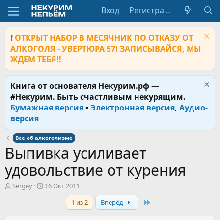
Вход
Регистрация
❗
ОТКРЫТ НАБОР В МЕСЯЧНИК ПО ОТКАЗУ ОТ
АЛКОГОЛЯ - УВЕРТЮРА 57! ЗАПИСЫВАЙСЯ, МЫ
ЖДЕМ ТЕБЯ!!
Книга от основателя Некурим.рф —
#Некурим. Быть счастливым некурящим.
Бумажная версия
•
Электронная версия
,
Аудио-
версия
Все об алкоголизме
Выпивка усиливает
удовольствие от курения
А
Д
Sergey
16 Окт 2011
в
а
Last
1 из 2
Вперёд
т
т
о
а