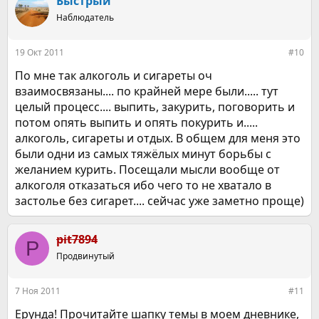
Быстрый
ц
Наблюдатель
и
и
:
19 Окт 2011
#10
По мне так алкоголь и сигареты оч
взаимосвязаны.... по крайней мере были..... тут
целый процесс.... выпить, закурить, поговорить и
потом опять выпить и опять покурить и.....
алкоголь, сигареты и отдых. В общем для меня это
были одни из самых тяжёлых минут борьбы с
желанием курить. Посещали мысли вообще от
алкоголя отказаться ибо чего то не хватало в
застолье без сигарет.... сейчас уже заметно проще)
pit7894
P
Продвинутый
7 Ноя 2011
#11
Ерунда! Прочитайте шапку темы в моем дневнике,