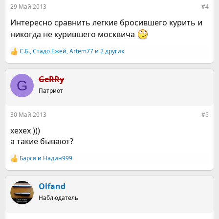
29 Май 2013
#4
Интересно сравнить легкие бросившего курить и
никогда не курившего москвича
С.Б.
,
Стадо Ежей
,
Artem77
и 2 других
Р
е
а
к
GeRRy
G
ц
Патриот
и
и
:
30 Май 2013
#5
хехех )))
а такие бывают?
Барся
и
Надин999
Р
е
а
к
Olfand
ц
Наблюдатель
и
и
: