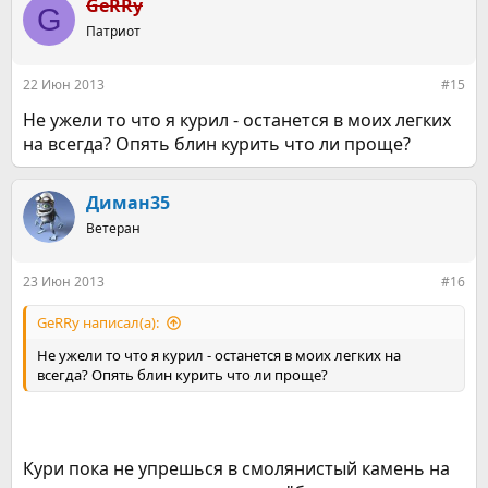
к
GeRRy
G
ц
Патриот
и
и
:
22 Июн 2013
#15
Не ужели то что я курил - останется в моих легких
на всегда? Опять блин курить что ли проще?
Диман35
Ветеран
23 Июн 2013
#16
GeRRy написал(а):
Не ужели то что я курил - останется в моих легких на
всегда? Опять блин курить что ли проще?
Кури пока не упрешься в смолянистый камень на