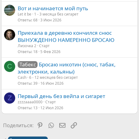
Вот и начинается мой путь
Let it be
1 - 3 месяца без сигарет
Ответы
68
3 Июн 2026
Приехала в деревню кончился снюс
ВЫНУЖДЕННО НАМЕРЕННО БРОСАЮ
Лизочка 2
Старт
Ответы
18
5 Фев 2026
Бросаю никотин (снюс, табак,
Табекс
C
электронки, кальяны)
Cash
6 - 12 месяцев без сигарет
Ответы
39
16 Июн 2026
Первый день без вейпа и сигарет
Z
zzzzaaaa0000
Старт
Ответы
13
12 Июл 2026
Pinterest
WhatsApp
Электронная почта
Ссылка
Поделиться: