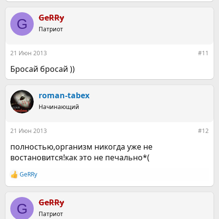
GeRRy
G
Патриот
21 Июн 2013
#11
Бросай бросай ))
roman-tabex
Начинающий
21 Июн 2013
#12
полностью,организм никогда уже не
востановится!как это не печально*(
GeRRy
Р
е
а
к
GeRRy
G
ц
Патриот
и