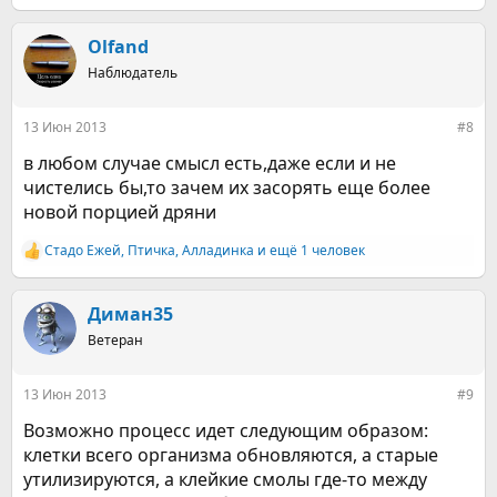
Olfand
Наблюдатель
13 Июн 2013
#8
в любом случае смысл есть,даже если и не
чистелись бы,то зачем их засорять еще более
новой порцией дряни
Стадо Ежей
,
Птичка
,
Алладинка
и ещё 1 человек
Р
е
а
к
Диман35
ц
Ветеран
и
и
:
13 Июн 2013
#9
Возможно процесс идет следующим образом:
клетки всего организма обновляются, а старые
утилизируются, а клейкие смолы где-то между