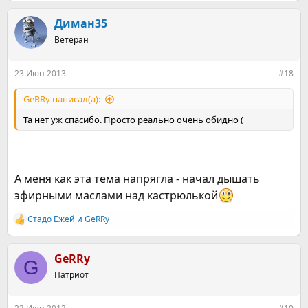
Диман35
Ветеран
23 Июн 2013
#18
GeRRy написал(а):
Та нет уж спасибо. Просто реально очень обидно (
А меня как эта тема напрягла - начал дышать
эфирными маслами над кастрюлькой
Стадо Ежей
и
GeRRy
Р
е
а
к
GeRRy
G
ц
Патриот
и
и
: