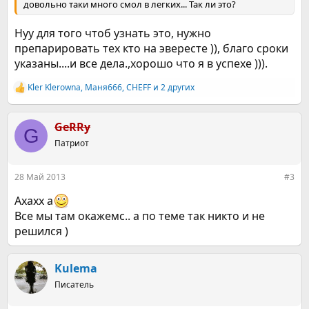
довольно таки много смол в легких... Так ли это?
Нуу для того чтоб узнать это, нужно
препарировать тех кто на эвересте )), благо сроки
указаны....и все дела.,хорошо что я в успехе ))).
Kler Klerowna
,
Маня666
,
CHEFF
и 2 других
Р
е
а
к
GeRRy
G
ц
Патриот
и
и
:
28 Май 2013
#3
Ахахх а
Все мы там окажемс.. а по теме так никто и не
решился )
Kulema
Писатель