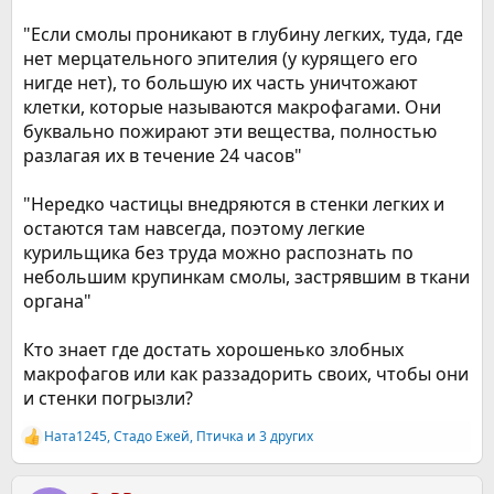
"Если смолы проникают в глубину легких, туда, где
нет мерцательного эпителия (у курящего его
нигде нет), то большую их часть уничтожают
клетки, которые называются макрофагами. Они
буквально пожирают эти вещества, полностью
разлагая их в течение 24 часов"
"Нередко частицы внедряются в стенки легких и
остаются там навсегда, поэтому легкие
курильщика без труда можно распознать по
небольшим крупинкам смолы, застрявшим в ткани
органа"
Кто знает где достать хорошенько злобных
макрофагов или как раззадорить своих, чтобы они
и стенки погрызли?
Ната1245
,
Стадо Ежей
,
Птичка
и 3 других
Р
е
а