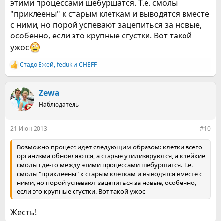
этими процессами шебуршатся. Т.е. смолы
"приклеены" к старым клеткам и выводятся вместе
с ними, но порой успевают зацепиться за новые,
особенно, если это крупные сгустки. Вот такой
ужос
Стадо Ежей
,
feduk
и
CHEFF
Р
е
а
к
Zewa
ц
Наблюдатель
и
и
:
21 Июн 2013
#10
Возможно процесс идет следующим образом: клетки всего
организма обновляются, а старые утилизируются, а клейкие
смолы где-то между этими процессами шебуршатся. Т.е.
смолы "приклеены" к старым клеткам и выводятся вместе с
ними, но порой успевают зацепиться за новые, особенно,
если это крупные сгустки. Вот такой ужос
Жесть!