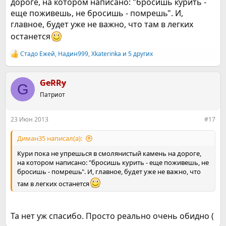
дороге, на котором написано: "бросишь курить -
еще поживешь, не бросишь - помрешь". И,
главное, будет уже не важно, что там в легких
останется
Стадо Ежей
,
Надин999
,
Xkaterinka
и 5 других
Р
е
а
к
GeRRy
G
ц
Патриот
и
и
:
23 Июн 2013
#17
Диман35 написал(а):
Кури пока не упрешься в смолянистый камень на дороге,
на котором написано: "бросишь курить - еще поживешь, не
бросишь - помрешь". И, главное, будет уже не важно, что
там в легких останется
Та нет уж спасибо. Просто реально очень обидно (