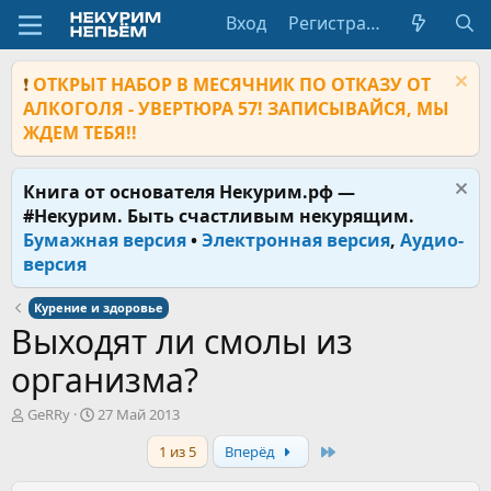
Вход
Регистрация
❗
ОТКРЫТ НАБОР В МЕСЯЧНИК ПО ОТКАЗУ ОТ
АЛКОГОЛЯ - УВЕРТЮРА 57! ЗАПИСЫВАЙСЯ, МЫ
ЖДЕМ ТЕБЯ!!
Книга от основателя Некурим.рф —
#Некурим. Быть счастливым некурящим.
Бумажная версия
•
Электронная версия
,
Аудио-
версия
Курение и здоровье
Выходят ли смолы из
организма?
А
Д
GeRRy
27 Май 2013
в
а
Last
1 из 5
Вперёд
т
т
о
а