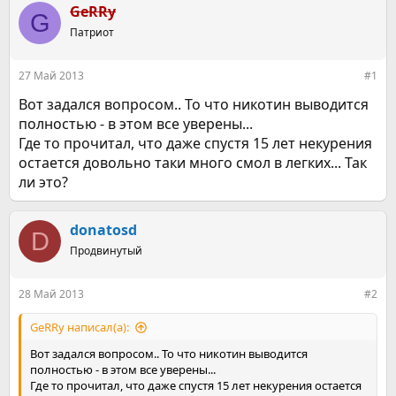
р
н
GeRRy
G
т
а
е
Патриот
ч
м
а
ы
л
27 Май 2013
#1
а
Вот задался вопросом.. То что никотин выводится
полностью - в этом все уверены...
Где то прочитал, что даже спустя 15 лет некурения
остается довольно таки много смол в легких... Так
ли это?
donatosd
D
Продвинутый
28 Май 2013
#2
GeRRy написал(а):
Вот задался вопросом.. То что никотин выводится
полностью - в этом все уверены...
Где то прочитал, что даже спустя 15 лет некурения остается