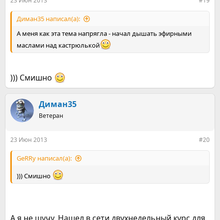
23 Июн 2013
#19
Диман35 написал(а):
А меня как эта тема напрягла - начал дышать эфирными
маслами над кастрюлькой
))) Смишно
Диман35
Ветеран
23 Июн 2013
#20
GeRRy написал(а):
))) Смишно
А я не шучу. Нашел в сети двухнедельный курс для