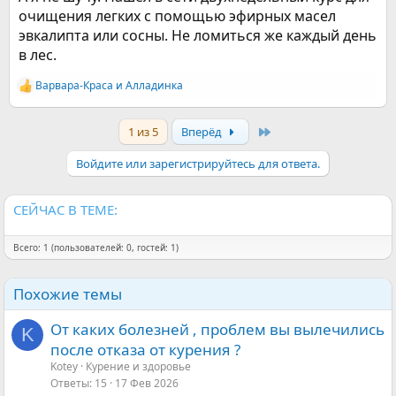
очищения легких с помощью эфирных масел
эвкалипта или сосны. Не ломиться же каждый день
в лес.
Варвара-Краса
и
Алладинка
Р
е
а
Last
1 из 5
Вперёд
к
ц
и
Войдите или зарегистрируйтесь для ответа.
и
:
СЕЙЧАС В ТЕМЕ:
Всего: 1 (пользователей: 0, гостей: 1)
Похожие темы
От каких болезней , проблем вы вылечились
K
после отказа от курения ?
Kotey
Курение и здоровье
Ответы
15
17 Фев 2026