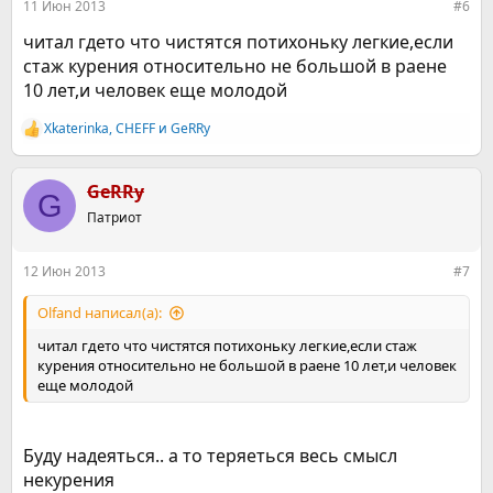
11 Июн 2013
#6
читал гдето что чистятся потихоньку легкие,если
стаж курения относительно не большой в раене
10 лет,и человек еще молодой
Xkaterinka
,
CHEFF
и
GeRRy
Р
е
а
к
GeRRy
G
ц
Патриот
и
и
:
12 Июн 2013
#7
Olfand написал(а):
читал гдето что чистятся потихоньку легкие,если стаж
курения относительно не большой в раене 10 лет,и человек
еще молодой
Буду надеяться.. а то теряеться весь смысл
некурения