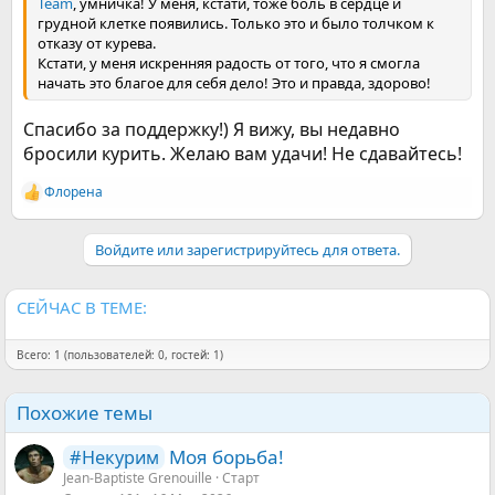
Team
, умничка! У меня, кстати, тоже боль в сердце и
грудной клетке появились. Только это и было толчком к
отказу от курева.
Кстати, у меня искренняя радость от того, что я смогла
начать это благое для себя дело! Это и правда, здорово!
Спасибо за поддержку!) Я вижу, вы недавно
бросили курить. Желаю вам удачи! Не сдавайтесь!
Флорена
Р
е
а
Войдите или зарегистрируйтесь для ответа.
к
ц
и
и
СЕЙЧАС В ТЕМЕ:
:
Всего: 1 (пользователей: 0, гостей: 1)
Похожие темы
Моя борьба!
#Некурим
Jean-Baptiste Grenouille
Старт