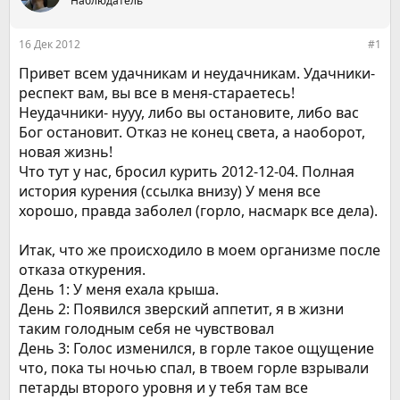
р
Наблюдатель
н
т
а
е
ч
16 Дек 2012
#1
м
а
ы
л
Привет всем удачникам и неудачникам. Удачники-
а
респект вам, вы все в меня-стараетесь!
Неудачники- нууу, либо вы остановите, либо вас
Бог остановит. Отказ не конец света, а наоборот,
новая жизнь!
Что тут у нас, бросил курить 2012-12-04. Полная
история курения (ссылка внизу) У меня все
хорошо, правда заболел (горло, насмарк все дела).
Итак, что же происходило в моем организме после
отказа откурения.
День 1: У меня ехала крыша.
День 2: Появился зверский аппетит, я в жизни
таким голодным себя не чувствовал
День 3: Голос изменился, в горле такое ощущение
что, пока ты ночью спал, в твоем горле взрывали
петарды второго уровня и у тебя там все