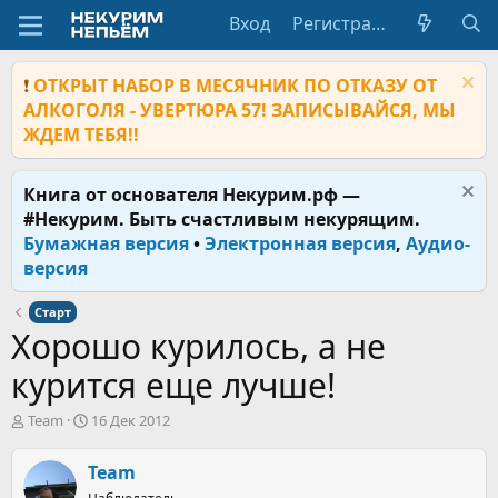
Вход
Регистрация
❗
ОТКРЫТ НАБОР В МЕСЯЧНИК ПО ОТКАЗУ ОТ
АЛКОГОЛЯ - УВЕРТЮРА 57! ЗАПИСЫВАЙСЯ, МЫ
ЖДЕМ ТЕБЯ!!
Книга от основателя Некурим.рф —
#Некурим. Быть счастливым некурящим.
Бумажная версия
•
Электронная версия
,
Аудио-
версия
Старт
Хорошо курилось, а не
курится еще лучше!
А
Д
Team
16 Дек 2012
в
а
т
т
Team
о
а