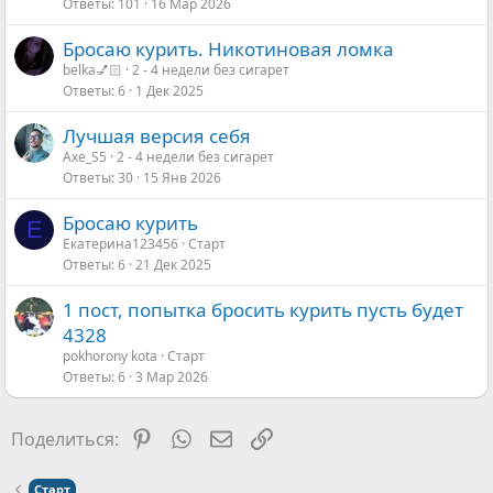
Ответы
101
16 Мар 2026
Бросаю курить. Никотиновая ломка
belka💅🏻
2 - 4 недели без сигарет
Ответы
6
1 Дек 2025
Лучшая версия себя
Axe_S5
2 - 4 недели без сигарет
Ответы
30
15 Янв 2026
Бросаю курить
Е
Екатерина123456
Старт
Ответы
6
21 Дек 2025
1 пост, попытка бросить курить пусть будет
4328
pokhorony kota
Старт
Ответы
6
3 Мар 2026
Pinterest
WhatsApp
Электронная почта
Ссылка
Поделиться:
Старт