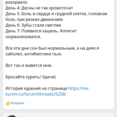
разорвало.
День 4: Десны не так кровоточат
День 5: Боль в сердце и грудной клетке, головная
боль при резких движениях
День 6: Зубы стали светлее
День 7: Появился кашель. Аппетит
нормализовался.
Все эти дни сон был нормальным, а на днях я
заболел, антибиотики пью.
Вот так и живется мне.
Бросайте курить! Удачи)
История курения на странице
https://ne-
kurim.ru/forum/threads/5258/
Флорена
Р
е
а