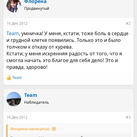
к
Флорена
ц
Продвинутый
и
и
:
16 Дек 2012
#2
Team
, умничка! У меня, кстати, тоже боль в сердце
и грудной клетке появились. Только это и было
толчком к отказу от курева.
Кстати, у меня искренняя радость от того, что я
смогла начать это благое для себя дело! Это и
правда, здорово!
Team
Р
е
а
к
Team
ц
Наблюдатель
и
и
:
16 Дек 2012
#3
Флорена написал(а):