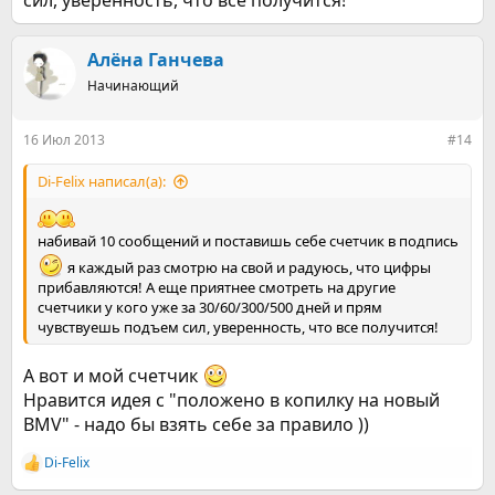
сил, уверенность, что все получится!
Алёна Ганчева
Начинающий
16 Июл 2013
#14
Di-Felix написал(а):
набивай 10 сообщений и поставишь себе счетчик в подпись
я каждый раз смотрю на свой и радуюсь, что цифры
прибавляются! А еще приятнее смотреть на другие
счетчики у кого уже за 30/60/300/500 дней и прям
чувствуешь подъем сил, уверенность, что все получится!
А вот и мой счетчик
Нравится идея с "положено в копилку на новый
BMV" - надо бы взять себе за правило ))
Di-Felix
Р
е