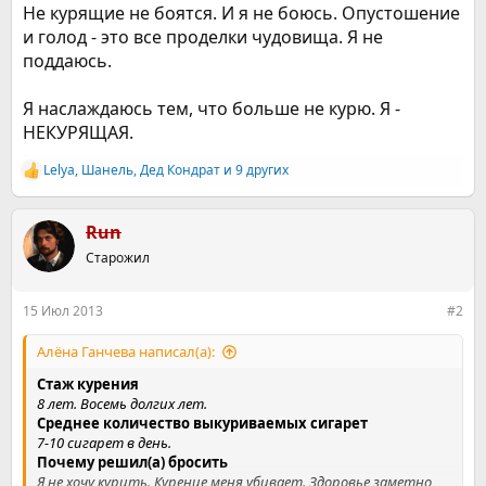
Не курящие не боятся. И я не боюсь. Опустошение
и голод - это все проделки чудовища. Я не
поддаюсь.
Я наслаждаюсь тем, что больше не курю. Я -
НЕКУРЯЩАЯ.
Lelya
,
Шанель
,
Дед Кондрат
и 9 других
Р
е
а
к
Run
ц
Старожил
и
и
:
15 Июл 2013
#2
Алёна Ганчева написал(а):
Стаж курения
8 лет. Восемь долгих лет.
Среднее количество выкуриваемых сигарет
7-10 сигарет в день.
Почему решил(а) бросить
Я не хочу курить. Курение меня убивает. Здоровье заметно