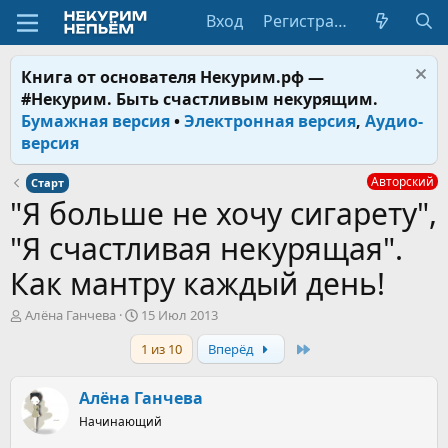
Вход
Регистрация
Книга от основателя Некурим.рф —
#Некурим. Быть счастливым некурящим.
Бумажная версия
•
Электронная версия
,
Аудио-
версия
Авторский
Старт
"Я больше не хочу сигарету",
"Я счастливая некурящая".
Как мантру каждый день!
А
Д
Алёна Ганчева
15 Июл 2013
в
а
Last
1 из 10
Вперёд
т
т
о
а
р
н
Алёна Ганчева
т
а
е
Начинающий
ч
м
а