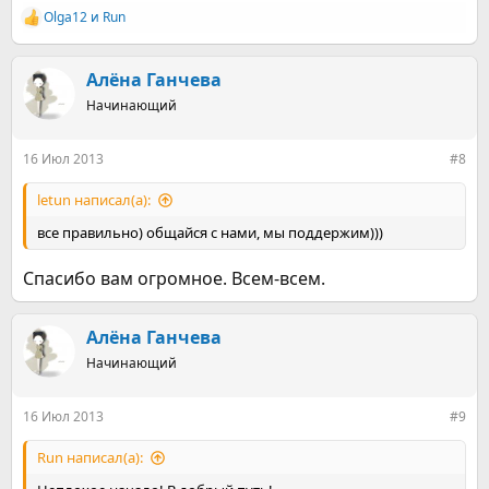
Olga12
и
Run
Р
е
а
к
Алёна Ганчева
ц
Начинающий
и
и
:
16 Июл 2013
#8
letun написал(а):
все правильно) общайся с нами, мы поддержим)))
Спасибо вам огромное. Всем-всем.
Алёна Ганчева
Начинающий
16 Июл 2013
#9
Run написал(а):