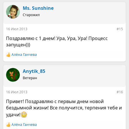
а
к
Ms. Sunshine
ц
Старожил
и
и
:
16 Июл 2013
#15
Поздравляю с 1 днем! Ура, Ура, Ура! Процесс
запущен)))
Алёна Ганчева
Р
е
а
к
Anytik_85
ц
Ветеран
и
и
:
16 Июл 2013
#16
Привет! Поздравляю с первым днем новой
бездымной жизни! Все получится, терпения тебе и
удачи!
Алёна Ганчева
Р