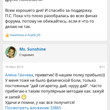
Всем хорошего дня! И спасибо за поддержку.
П.С. Пока что плохо разобралась во всех фичах
форума, потому не обижайтесь, если я что-то
делаю не так.
maxminus
и
Anytik_85
Р
е
а
к
Ms. Sunshine
ц
Старожил
и
и
:
16 Июл 2013
#11
Алёна Ганчева
, приветик! В нашем полку прибыло))
У меня тоже не было физической боли, только
постоянные "дай сигаретку, дай, нуууу дай". Часто
прибегаю к таким популярным методам как: зажуй
и запей
Удачи и помни, у нас все получится!
Посмотреть вложение 33865