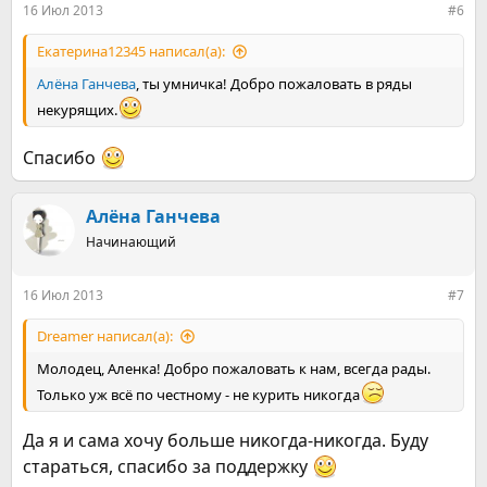
все проделки чудовища. Я не поддаюсь.
16 Июл 2013
#6
Я наслаждаюсь тем, что больше не курю. Я - НЕКУРЯЩАЯ.
Екатерина12345 написал(а):
Алёна Ганчева
, ты умничка! Добро пожаловать в ряды
некурящих.
Спасибо
Алёна Ганчева
Начинающий
16 Июл 2013
#7
Dreamer написал(а):
Молодец, Аленка! Добро пожаловать к нам, всегда рады.
Только уж всё по честному - не курить никогда
Да я и сама хочу больше никогда-никогда. Буду
стараться, спасибо за поддержку