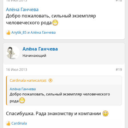
16 Июл 2013
#18
Алёна Ганчева
Добро пожаловать, сильный экземпляр
человеческого рода
Anytik_85
и
Алёна Ганчева
Р
е
а
к
Алёна Ганчева
ц
Начинающий
и
и
:
16 Июл 2013
#19
Cardinala написал(а):
Алёна Ганчева
Добро пожаловать, сильный экземпляр человеческого
рода
Спасибушка. Рада знакомству и компании
Cardinala
Р