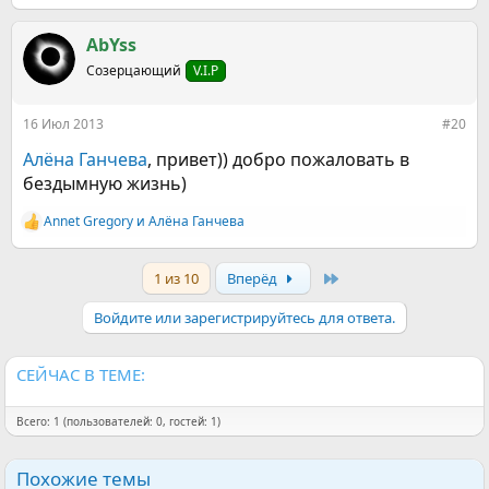
е
а
к
AbYss
ц
Созерцающий
V.I.P
и
и
:
16 Июл 2013
#20
Алёна Ганчева
, привет)) добро пожаловать в
бездымную жизнь)
Annet Gregory
и
Алёна Ганчева
Р
е
а
Last
1 из 10
Вперёд
к
ц
и
Войдите или зарегистрируйтесь для ответа.
и
:
СЕЙЧАС В ТЕМЕ:
Всего: 1 (пользователей: 0, гостей: 1)
Похожие темы