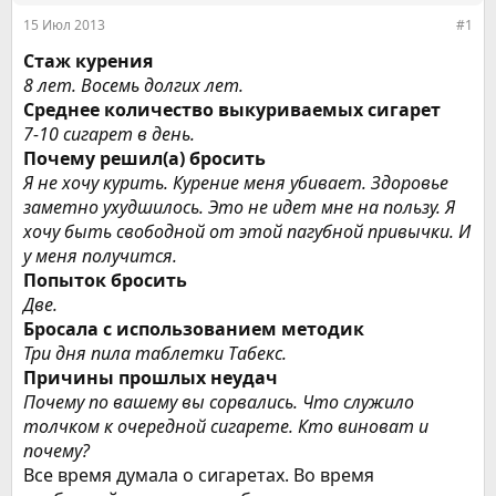
ы
л
15 Июл 2013
#1
а
Стаж курения
8 лет. Восемь долгих лет.
Среднее количество выкуриваемых сигарет
7-10 сигарет в день.
Почему решил(а) бросить
Я не хочу курить. Курение меня убивает. Здоровье
заметно ухудшилось. Это не идет мне на пользу. Я
хочу быть свободной от этой пагубной привычки. И
у меня получится.
Попыток бросить
Две.
Бросала с использованием методик
Три дня пила таблетки Табекс.
Причины прошлых неудач
Почему по вашему вы сорвались. Что служило
толчком к очередной сигарете. Кто виноват и
почему?
Все время думала о сигаретах. Во время