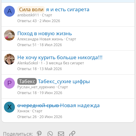
я и есть сигарета
Сила воли
A
antibiotik911
Старт
Ответы
43
2 Июн 2026
Поход в новую жизнь
Александра Новая жизнь
Старт
Ответы
51
18 Июл 2026
Не хочу курить больше никогда!!!
AlenkaSokol
1 - 3 месяца без сигарет
Ответы
18
13 Май 2026
Табекс_сухие цифры
Табекс
Р
Руслан_нет_курению
Старт
Ответы
18
19 Июн 2026
о̶ч̶е̶р̶е̶д̶н̶о̶й̶ ̶̶с̶р̶ы̶в̶ Новая надежда
Х
Хэнкок
Старт
Ответы
26
20 Июн 2026
Pinterest
WhatsApp
Электронная почта
Ссылка
Поделиться: