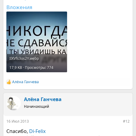
Вложения
IlXVfs3os2Y.webp
17,9 KB · Просмотры: 774
Алёна Ганчева
Р
е
а
к
Алёна Ганчева
ц
Начинающий
и
и
:
16 Июл 2013
#12
Спасибо,
Di-Felix