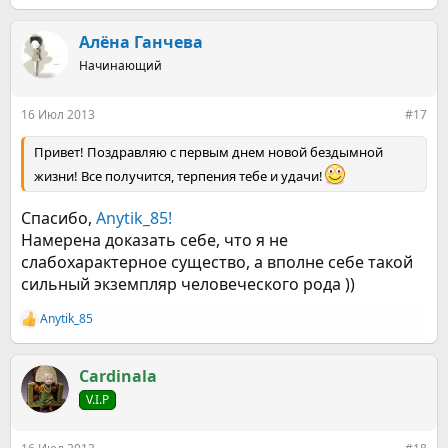
е
а
к
Алёна Ганчева
ц
Начинающий
и
и
:
16 Июл 2013
#17
Привет! Поздравляю с первым днем новой бездымной
жизни! Все получится, терпения тебе и удачи!
Спасибо,
Anytik_85!
Намерена доказать себе, что я не
слабохарактерное существо, а вполне себе такой
сильный экземпляр человеческого рода ))
Anytik_85
Р
е
а
к
Cardinala
ц
V.I.P
и
и
: