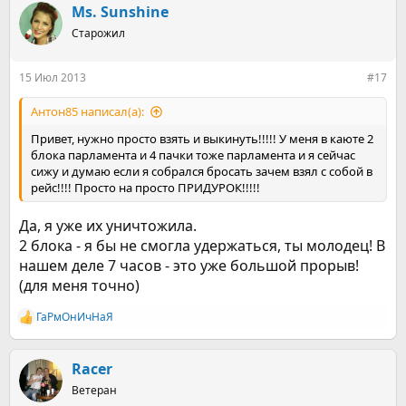
Ms. Sunshine
Старожил
15 Июл 2013
#17
Антон85 написал(а):
Привет, нужно просто взять и выкинуть!!!!! У меня в каюте 2
блока парламента и 4 пачки тоже парламента и я сейчас
сижу и думаю если я собрался бросать зачем взял с собой в
рейс!!!! Просто на просто ПРИДУРОК!!!!!
Да, я уже их уничтожила.
2 блока - я бы не смогла удержаться, ты молодец! В
нашем деле 7 часов - это уже большой прорыв!
(для меня точно)
ГаРмОнИчНаЯ
Р
е
а
к
Racer
ц
Ветеран
и