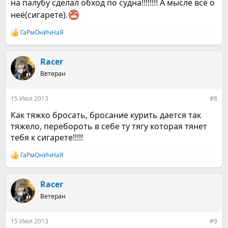
на палубу сделал обход по судна!!!!!!!! А мысле всё о
неё(сигарете).
ГаРмОнИчНаЯ
Р
е
а
к
Racer
ц
Ветеран
и
и
:
15 Июл 2013
#8
Как тяжко бросать, бросание курить дается так
тяжело, перебороть в себе ту тягу которая тянет
тебя к сигарете!!!!!
ГаРмОнИчНаЯ
Р
е
а
к
Racer
ц
Ветеран
и
и
:
15 Июл 2013
#9