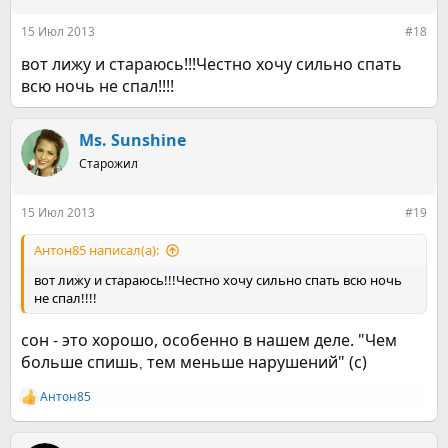
и
:
15 Июл 2013
#18
вот лижу и стараюсь!!!Честно хочу сильно спать
всю ночь не спал!!!!
Ms. Sunshine
Старожил
15 Июл 2013
#19
Антон85 написал(а):
вот лижу и стараюсь!!!Честно хочу сильно спать всю ночь
не спал!!!!
сон - это хорошо, особенно в нашем деле. "Чем
больше спишь
тем меньше нарушений" (c)
,
Антон85
Р
е
а