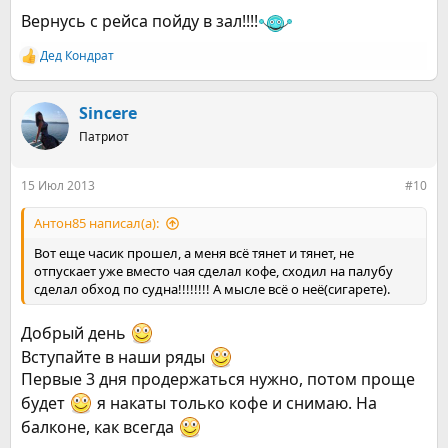
Вернусь с рейса пойду в зал!!!!
Дед Кондрат
Р
е
а
к
Sincere
ц
Патриот
и
и
:
15 Июл 2013
#10
Антон85 написал(а):
Вот еще часик прошел, а меня всё тянет и тянет, не
отпускает уже вместо чая сделал кофе, сходил на палубу
сделал обход по судна!!!!!!!! А мысле всё о неё(сигарете).
Добрый день
Вступайте в наши ряды
Первые 3 дня продержаться нужно, потом проще
будет
я накаты только кофе и снимаю. На
балконе, как всегда