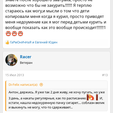
возможно что бы не закурить!!!!!!! Я терплю
стараюсь как могу,и мысли о том что дети
копировали меня когда я курил, просто приводят
меня недоумение как я мог перед детьми курить и
вообще показать как это вообще происходит!!!!!!!1
ГаРмОнИчНаЯ
и
Евгений Юдин
Р
е
а
к
Racer
ц
Ветеран
и
и
:
15 Июл 2013
#13
Di-Felix написал(а):
Антон, держись. Я уже так 2 дня живу, не хочу пугать, но уже
3 день, а накаты регулярные, как по расписанию
И,
кстати, нашла недокуренную пачку сигарет.... соблазн велик
и выкинуть не могу, что-то сдерживает...