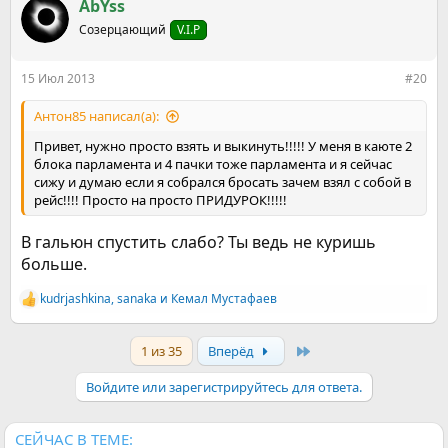
к
AbYss
ц
Созерцающий
V.I.P
и
и
:
15 Июл 2013
#20
Антон85 написал(а):
Привет, нужно просто взять и выкинуть!!!!! У меня в каюте 2
блока парламента и 4 пачки тоже парламента и я сейчас
сижу и думаю если я собрался бросать зачем взял с собой в
рейс!!!! Просто на просто ПРИДУРОК!!!!!
В гальюн спустить слабо? Ты ведь не куришь
больше.
kudrjashkina
,
sanaka
и
Кемал Мустафаев
Р
е
а
Last
1 из 35
Вперёд
к
ц
и
Войдите или зарегистрируйтесь для ответа.
и
:
СЕЙЧАС В ТЕМЕ: