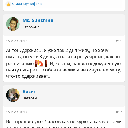
Кемал Мустафаев
Р
е
а
к
Ms. Sunshine
ц
Старожил
и
и
:
15 Июл 2013
#11
Антон, держись. Я уже так 2 дня живу, не хочу
пугать, но уже 3 день, а накаты регулярные, как по
расписанию
И, кстати, нашла недокуренную
пачку сигарет.... соблазн велик и выкинуть не могу,
что-то сдерживает...
Racer
Ветеран
15 Июл 2013
#12
Вот прошло уже 7 часов как не курю, а как все сами
знаете после хорошего завтрака, просто не