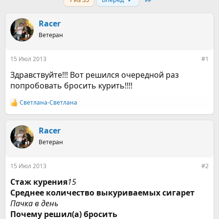
т
т
о
а
р
н
Racer
т
а
е
Ветеран
ч
м
а
ы
л
15 Июл 2013
#1
а
Здравствуйте!!! Вот решился очередной раз
попробовать бросить курить!!!!
Светлана-Светлана
Р
е
а
к
Racer
ц
Ветеран
и
и
:
15 Июл 2013
#2
Стаж курения
15
Среднее количество выкуриваемых сигарет
Пачка в день
Почему решил(а) бросить