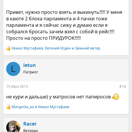
Привет, нужно просто взять и выкинуть!!!!! У меня
в каюте 2 блока парламента и 4 пачки тоже
парламента и я сейчас сижу и думаю если я
собрался бросать зачем взял с собой в рейс!!!!
Просто на просто ПРИДУРОК!!!!!
Кемал Мустафаев
,
Евгений Юдин
и
Зимний ветер
Р
е
а
к
letun
L
ц
Патриот
и
и
:
15 Июл 2013
#14
не кури и дальше) у матросов нет папиросов
Margarita_aa
и
Кемал Мустафаев
Р
е
а
к
Racer
ц
Ветеран