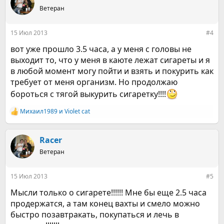
Ветеран
15 Июл 2013
#4
вот уже прошло 3.5 часа, а у меня с головы не
выходит то, что у меня в каюте лежат сигареты и я
в любой момент могу пойти и взять и покурить как
требует от меня организм. Но продолжаю
бороться с тягой выкурить сигаретку!!!!
Михаил1989
и
Violet cat
Р
е
а
к
Racer
ц
Ветеран
и
и
:
15 Июл 2013
#5
Мысли только о сигарете!!!!!! Мне бы еще 2.5 часа
продержатся, а там конец вахты и смело можно
быстро позавтракать, покупаться и лечь в