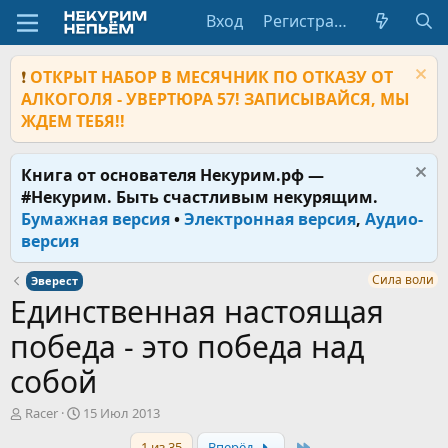
Вход
Регистрация
❗
ОТКРЫТ НАБОР В МЕСЯЧНИК ПО ОТКАЗУ ОТ
АЛКОГОЛЯ - УВЕРТЮРА 57! ЗАПИСЫВАЙСЯ, МЫ
ЖДЕМ ТЕБЯ!!
Книга от основателя Некурим.рф —
#Некурим. Быть счастливым некурящим.
Бумажная версия
•
Электронная версия
,
Аудио-
версия
Сила воли
Эверест
Единственная настоящая
победа - это победа над
собой
А
Д
Racer
15 Июл 2013
в
а
Last
1 из 35
Вперёд