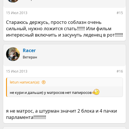
и
и
:
15 Июл 2013
#15
Стараюсь держусь, просто соблазн очень
сильный, нужно ложится спать!!!!!!! Или фильм
интересный включить и засунуть леденец в рот!!!!!!!
Racer
Ветеран
15 Июл 2013
#16
letun написал(а):
не кури и дальше) у матросов нет папиросов
я не матрос, а штурман значит 2 блока и 4 пачки
парламента!!!!!!!!!!!