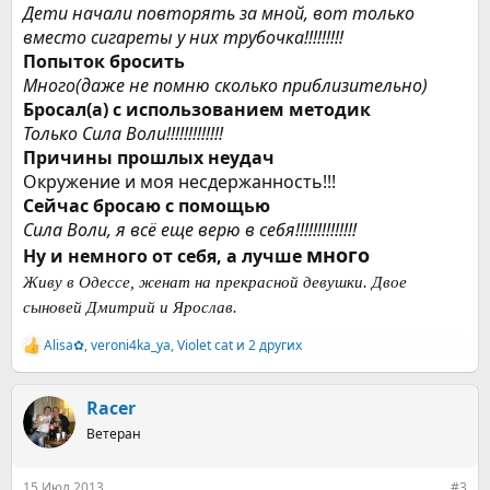
Дети начали повторять за мной, вот только
вместо сигареты у них трубочка!!!!!!!!!
Попыток бросить
Много(даже не помню сколько приблизительно)
Бросал(а) с использованием методик
Только Сила Воли!!!!!!!!!!!!!
Причины прошлых неудач
Окружение и моя несдержанность!!!
Сейчас бросаю с помощью
Сила Воли, я всё еще верю в себя!!!!!!!!!!!!!!
много
Ну и немного от себя, а лучше
Живу в Одессе, женат на прекрасной девушки. Двое
сыновей Дмитрий и Ярослав.
Alisa✿
,
veroni4ka_ya
,
Violet cat
и 2 других
Р
е
а
к
Racer
ц
Ветеран
и
и
:
15 Июл 2013
#3