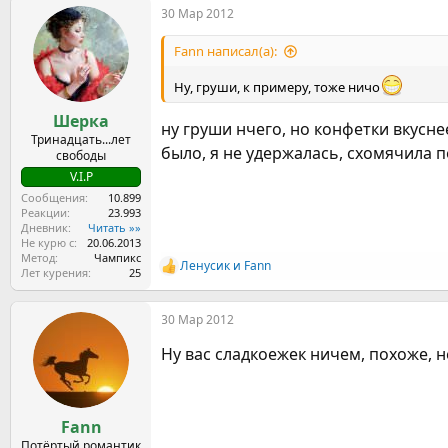
30 Мар 2012
Fann написал(а):
Ну, груши, к примеру, тоже ничо
Шерка
ну груши нчего, но конфетки вкусне
Тринадцать...лет
было, я не удержалась, схомячила по
свободы
V.I.P
Сообщения
10.899
Реакции
23.993
Дневник
Читать »»
Не курю с
20.06.2013
Метод
Чампикс
Ленусик
и
Fann
Р
Лет курения
25
е
а
30 Мар 2012
к
ц
Ну вас сладкоежек ничем, похоже, 
и
и
:
Fann
Потёртый романтик