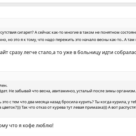
а отсутствия сигарет? А сейчас как-то многие в таком не понятном сос
чно, но это я к тому, что надо пережить это начало весны как-то.. А там
айт сразу легче стало,а то уже в больницу идти собрала
лен.
йдет. Не забывай что весна, авитаминоз, усталый после зимы организ
 это с тем что два месяца назад бросила курить? Ты когда курила, у 
 цветок?))) Так что отказ от курева тут левая примазка))) А вот распус
ому что я кофе люблю!