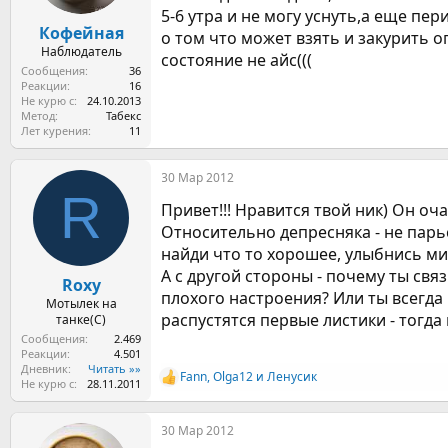
а
5-6 утра и не могу уснуть,а еще пери
Кофейная
о том что может взять и закурить 
Наблюдатель
состояние не айс(((
Сообщения
36
Реакции
16
Не курю с
24.10.2013
Метод
Табекс
Лет курения
11
30 Мар 2012
R
Привет!!! Нравится твой ник) Он оч
Относительно депресняка - не парь
найди что то хорошее, улыбнись мир
А с другой стороны - почему ты свя
Roxy
плохого настроения? Или ты всегда п
Мотылек на
распустятся первые листики - тогда
танке(С)
Сообщения
2.469
Реакции
4.501
Дневник
Читать »»
Fann
,
Olga12
и
Ленусик
Р
Не курю с
28.11.2011
е
а
30 Мар 2012
к
ц