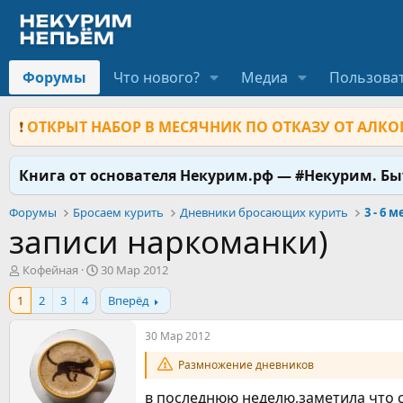
Форумы
Что нового?
Медиа
Пользова
❗
ОТКРЫТ НАБОР В МЕСЯЧНИК ПО ОТКАЗУ ОТ АЛКОГ
Книга от основателя Некурим.рф — #Некурим. Б
Форумы
Бросаем курить
Дневники бросающих курить
3 - 6 
записи наркоманки)
А
Д
Кофейная
30 Мар 2012
в
а
1
2
3
4
Вперёд
т
т
о
а
р
н
30 Мар 2012
т
а
Размножение дневников
е
ч
м
а
в последнюю неделю,заметила что с
ы
л