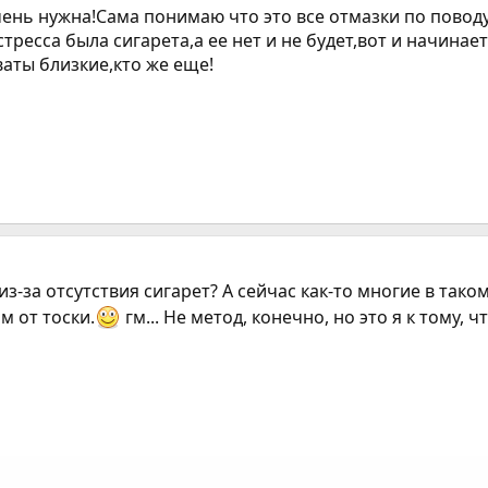
ень нужна!Сама понимаю что это все отмазки по поводу 
стресса была сигарета,а ее нет и не будет,вот и начин
ваты близкие,кто же еще!
о из-за отсутствия сигарет? А сейчас как-то многие в та
 от тоски.
гм... Не метод, конечно, но это я к тому, 