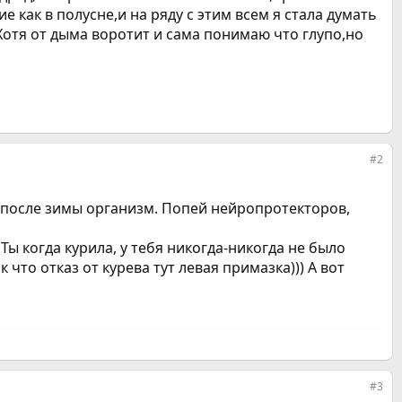
ие как в полусне,и на ряду с этим всем я стала думать
Хотя от дыма воротит и сама понимаю что глупо,но
#2
й после зимы организм. Попей нейропротекторов,
Ты когда курила, у тебя никогда-никогда не было
 что отказ от курева тут левая примазка))) А вот
#3