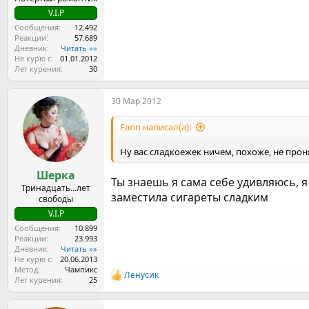
V.I.P
Сообщения
12.492
Реакции
57.689
Дневник
Читать »»
Не курю с
01.01.2012
Лет курения
30
30 Мар 2012
Fann написал(а):
Ну вас сладкоежек ничем, похоже, не прон
Шерка
Ты знаешь я сама себе удивляюсь, я 
Тринадцать...лет
заместила сигареты сладким
свободы
V.I.P
Сообщения
10.899
Реакции
23.993
Дневник
Читать »»
Не курю с
20.06.2013
Метод
Чампикс
Ленусик
Р
Лет курения
25
е
а