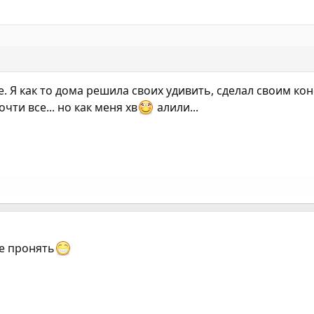
е. Я как то дома решила своих удивить, сделал своим ко
чти все... но как меня хв
алили...
не пронять