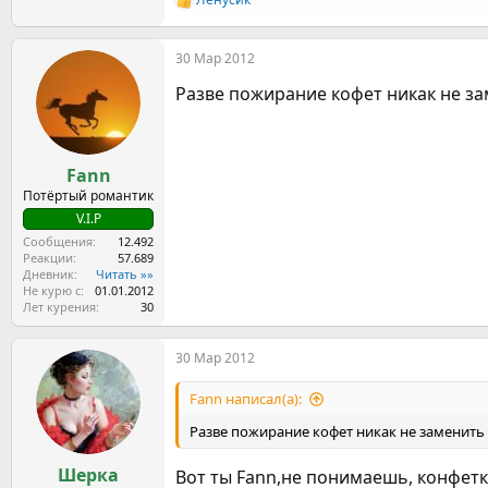
Р
е
а
30 Мар 2012
к
ц
Разве пожирание кофет никак не з
и
и
:
Fann
Потёртый романтик
V.I.P
Сообщения
12.492
Реакции
57.689
Дневник
Читать »»
Не курю с
01.01.2012
Лет курения
30
30 Мар 2012
Fann написал(а):
Разве пожирание кофет никак не заменить
Шерка
Вот ты Fann,не понимаешь, конфетка