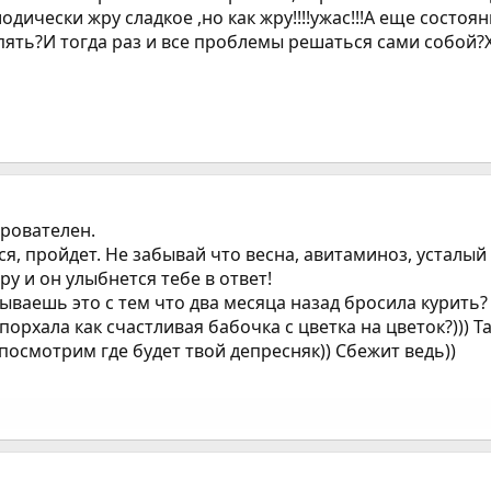
одически жру сладкое ,но как жру!!!!ужас!!!А еще состоян
опять?И тогда раз и все проблемы решаться сами собой?
арователен.
ся, пройдет. Не забывай что весна, авитаминоз, усталы
у и он улыбнется тебе в ответ!
зываешь это с тем что два месяца назад бросила курить? 
орхала как счастливая бабочка с цветка на цветок?))) Так
 посмотрим где будет твой депресняк)) Сбежит ведь))