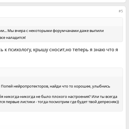
#5
тоянии... Мы вчера с некоторыми форумчанами даже выпили
 все наладится!
сь к психологу, крышу сносит,но теперь я знаю что я
м. Попей нейропротекторов, найди что то хорошее, улыбнись
тебя никогда-никогда не было плохого настроения? Или ты всегда
тятся первые листики - тогда посмотрим где будет твой депресняк))