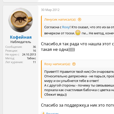
е
а
30 Мар 2012
к
ц
и
Ленусик написал(а):
и
:
Согласна с
Roxy
! Кто сказал, что это из-з
вечерком от тоски.
гм... Не метод, коне
Кофейная
Наблюдатель
Спасибо,я так рада что нашла этот с
Сообщения
36
такая не одна)))))
Реакции
16
Не курю с
24.10.2013
Метод
Табекс
Лет курения
11
Roxy написал(а):
Привет!!! Нравится твой ник) Он очаровате
Относительно депресняка - не парься, про
миру и он улыбнется тебе в ответ!
А с другой стороны - почему ты связываешь
порхала как счастливая бабочка с цветка на
Сбежит ведь))
Спасибо за поддержку,а ник это пот
Ленусик