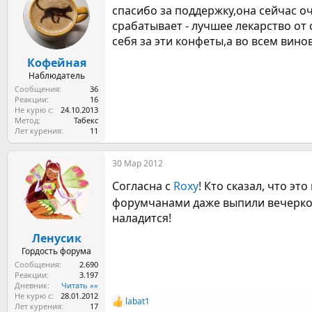
спасибо за поддержку,она сейчас оч
и
и
срабатывает - лучшее лекарство от 
:
себя за эти конфеты,а во всем вино
Кофейная
Наблюдатель
Сообщения
36
Реакции
16
Не курю с
24.10.2013
Метод
Табекс
Лет курения
11
30 Мар 2012
Согласна с
Roxy
! Кто сказал, что эт
форумчанами даже выпили вечерком
наладится!
Ленусик
Гордость форума
Сообщения
2.690
Реакции
3.197
Дневник
Читать »»
Не курю с
28.01.2012
labat1
Р
Лет курения
17