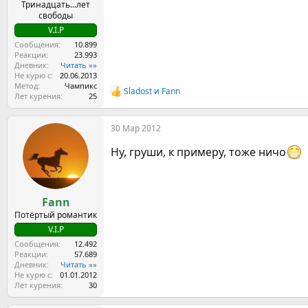
Тринадцать...лет
свободы
V.I.P
Сообщения
10.899
Реакции
23.993
Дневник
Читать »»
Не курю с
20.06.2013
Метод
Чампикс
Sladost
и
Fann
Р
Лет курения
25
е
а
30 Мар 2012
к
ц
Ну, груши, к примеру, тоже ничо
и
и
:
Fann
Потёртый романтик
V.I.P
Сообщения
12.492
Реакции
57.689
Дневник
Читать »»
Не курю с
01.01.2012
Лет курения
30