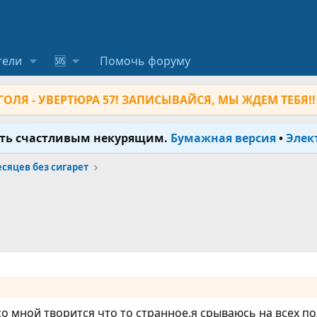
тели
🆘
Помочь форуму
ОЛЯ - УВЕРТЮРА 57! ЗАПИСЫВАЙСЯ, МЫ ЖДЕМ ТЕБЯ!!
ыть счастливым некурящим.
Бумажная версия
•
Элек
месяцев без сигарет
о мной творится что то странное,я срываюсь на всех 